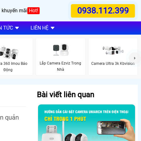
0938.112.399
 khuyến mãi
Hot!
N TỨC
LIÊN HỆ
Lắp Camera Ezviz Trong
a 360 Imou Báo
Camera Ultra 3k Kbvision
Nhà
Động
Bài viết liên quan
ền quản