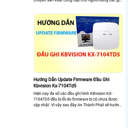
pháp an ninh hiệu quả, đảm bảo an toàn
Hướng Dẫn Update Firmware Đầu Ghi
Kbvision Kx-7104Td5
Hiện nay đa số các đầu ghi hình KBvision KX-
7104TD5 đều bị lỗi do firmware bị cũ chưa được
cập nhật. Vì vậy sau đây An Thành Phát sẽ hướng
dẫn update firmware đầu ghi hình KX-7104TD5
một cách chi tiết nhất dành cho bạn