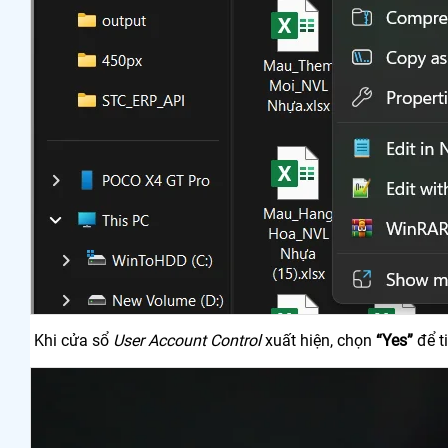
Khi cửa sổ
User Account Control
xuất hiện, chọn
“Yes”
để t