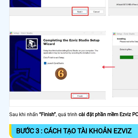
Sau khi nhấn
“Finish”
, quá trình
cài đặt phần mềm Ezviz P
BƯỚC 3 : CÁCH TẠO TÀI KHOẢN EZVIZ