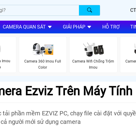
CT
CAMERA QUAN SÁT
GIẢI PHÁP
HỖ TRỢ
TI
a Imou
Camera 360 Imou Full
Camera Wifi Chống Trộm
Camer
à
Color
Imou
era Ezviz Trên Máy Tính
 tải phần mềm EZVIZ PC, chạy file cài đặt với quy
o cả người mới sử dụng camera