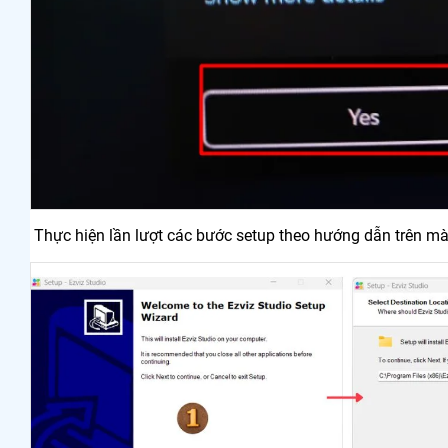
Thực hiện lần lượt các bước setup theo hướng dẫn trên màn