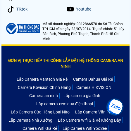
Tiktok
Youtube
Mã số doanh nghiệp: 0312866570 do Sở Tài Chính
TP.HCM cấp ngày 23/07/2014. Trụ sở chính: 51 Lũy
Bán Bích, Phường Phú Thạnh, Thành Phố Hồ Chí
Minh
ĐƠN VỊ TRỰC TIẾP THI CÔNG LẮP ĐẶT HỆ THỐNG CAMERA AN
NINH
Lắp Camera Vantech Giá Rẻ
Camera Dahua Giá Rẻ
Camera Kbvision Chính Hãng
Camera HIKVISION
Camera an ninh
Lắp camera gia đình
Lắp camera xem qua điện thoại
Lắp Camera Cửa Hàng Loại Nào
Lắp Camera Văn Phòng
Lắp Camera Nhà Xưởng
Lắp Camera Wifi Giá Rẻ Không Dây
Camera Wifi Giá Rẻ
Lắp Camera Wifi YooSee