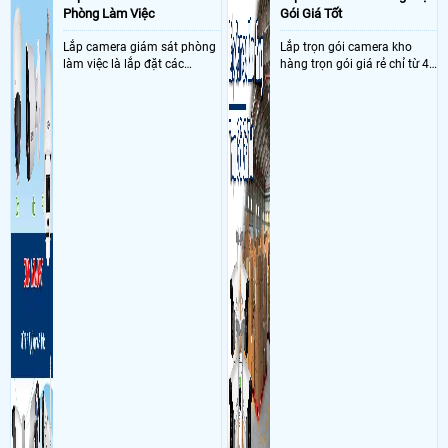
Phòng Làm Việc
Gói Giá Tốt
Lắp camera giám sát phòng
Lắp trọn gói camera kho
làm việc là lắp đặt các
hàng trọn gói giá rẻ chỉ từ 4
camera ghi hình ảnh sắc nét
triệu đồng sở hữu ngày trọn
và âm thanh trong phòng
bộ gồm 4 camera, 1 đầu ghi
làm việc với mục đích giám
hình, ổ cứng, switch mang
sát quá trình làm việc của
đến giải pháp giám sát kho
nhân viên, bảo vệ tài sản,
hàng 24/7 ổn định với độ
theo dõi an ninh trong thời
sắc nét cao
gian thực qua điện thoại
hoặc máy tính từ xa