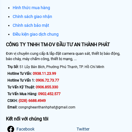
Hình thức mua hàng
Chính sách giao nhận
Chính sách bảo mật
Điều kiện giao dịch chung
CÔNG TY TNHH TM-DV ĐẦU TƯ AN THÀNH PHÁT
Đơn vị chuyên cung cấp & lắp đặt camera quan sát, thiết bị báo động,
báo cháy, máy chấm công, thiết bị mạng, ...
Trụ Sở:
51 Lũy Bán Bích, Phường Phú Thạnh, TP. Hồ Chí Minh
0938.11.23.99
Hotline Tư Vấn:
0906.72.73.77
Hotline Tư Vấn 1:
0906.855.330
Tư Vấn Kỹ Thuật:
0902.452.577
Tư Vấn Mua Hàng:
(028) 6688.4949
CSKH:
Email:
congngheanthanhphat@gmail.com
Kết nối với chúng tôi
Facebook
Twitter