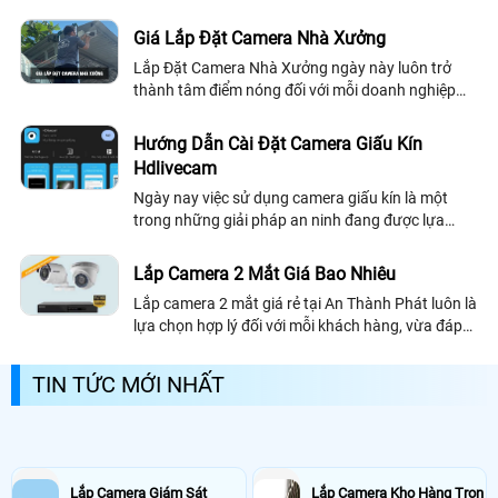
giám sát an ninh trở nên vô cùng cần thiết.
Camera giám sát an ninh tại phường...
Giá Lắp Đặt Camera Nhà Xưởng
Lắp Đặt Camera Nhà Xưởng ngày này luôn trở
thành tâm điểm nóng đối với mỗi doanh nghiệp
hiện nay, bởi sự hiệu quả mà chúng đã đem lại cho
nhà xưởng là vô cùng lớn giúp bạn quản lý...
Hướng Dẫn Cài Đặt Camera Giấu Kín
Hdlivecam
Ngày nay việc sử dụng camera giấu kín là một
trong những giải pháp an ninh đang được lựa
chọn hàng đầu hiện nay. Tuy nhiên trong quá trình
sử dụng thì đa số người dùng đang gặp nhiều khó
Lắp Camera 2 Mắt Giá Bao Nhiêu
khăn trong việc cài đặt, đặc biệt là phần mềm
Lắp camera 2 mắt giá rẻ tại An Thành Phát luôn là
HDlivecam
lựa chọn hợp lý đối với mỗi khách hàng, vừa đáp
ứng nhu cầu vừa tiết kiệm chi phí. Để biết lắp
camera 2 mắt giá bao nhiêu? Trọn bộ bao gồm
TIN TỨC MỚI NHẤT
những gì? Bạn có thể xem tham khảo bài viết dưới
dây!
Lắp Camera Giám Sát
Lắp Camera Kho Hàng Trọn