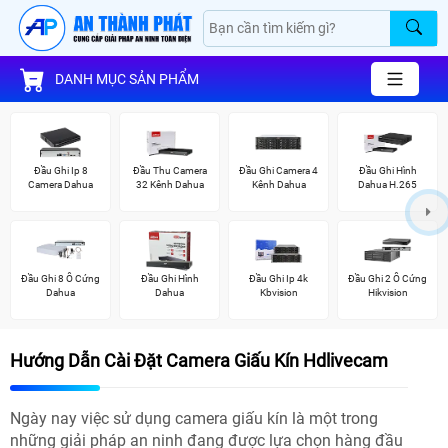
DANH MỤC SẢN PHẨM
Đầu Ghi Ip 8
Đầu Thu Camera
Đầu Ghi Camera 4
Đầu Ghi Hình
Camera Dahua
32 Kênh Dahua
Kênh Dahua
Dahua H.265
Đầu Ghi 8 Ổ Cứng
Đầu Ghi Hình
Đầu Ghi Ip 4k
Đầu Ghi 2 Ổ Cứng
Dahua
Dahua
Kbvision
Hikvision
Hướng Dẫn Cài Đặt Camera Giấu Kín Hdlivecam
Ngày nay việc sử dụng camera giấu kín là một trong
những giải pháp an ninh đang được lựa chọn hàng đầu