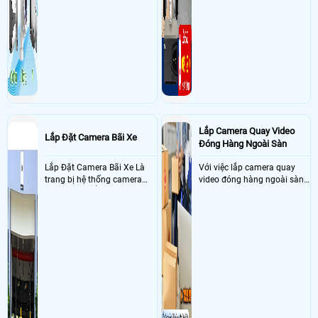
Lắp Camera Quay Video
Lắp Đặt Camera Bãi Xe
Đóng Hàng Ngoài Sàn
Lắp Đặt Camera Bãi Xe Là
Với việc lắp camera quay
trang bị hệ thống camera
video đóng hàng ngoài sàn
nhận diện biển số tại khu
thì đây là một giải pháp
vực cổng của các bãi giữ xe
camera cực kì cần thiết cho
kết hợp với phần mềm quản
các shop kinh doanh online
lý để ghi nhận lượt xe ra vào
đều nên sử dụng để có thể
chụp hình thông tin xe và
bảo vệ quyền lợi shop tránh
biển số lưu trực tiếp về máy
được các tình trạng bị đánh
tinh trạm để nhân viên tiện
mất cắp hàng hóa
đối soát, tính tiền xe xe ra
khỏi bãi