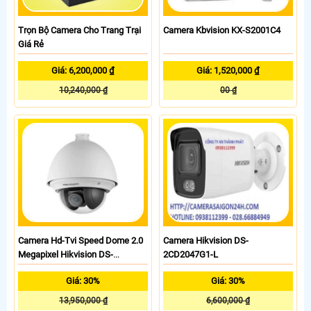
Trọn Bộ Camera Cho Trang Trại
Camera Kbvision KX-S2001C4
Giá Rẻ
Giá: 6,200,000 ₫
Giá: 1,520,000 ₫
10,240,000 ₫
00 ₫
Camera Hd-Tvi Speed Dome 2.0
Camera Hikvision DS-
Megapixel Hikvision DS-
2CD2047G1-L
2AE4225T-D
Giá: 30%
Giá: 30%
13,950,000 ₫
6,600,000 ₫