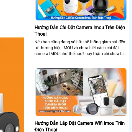
Hướng Dẫn Cài Đặt Camera Imou Trên Điện
Thoại
Nếu bạn cũng đang sở hữu hệ thống giám sát đến
từ thương hiệu IMOU và chưa biết cách cài đặt
camera IMOU như thế nào? hay thậm chí chưa biết
phần mềm nào để xem camera IMOU trên điện
thoại? thì đừng lo lắng An Thành Phát sẽ giải đáp
cho bạn ngay trong bài viết này nhé!
Hướng Dẫn Lắp Đặt Camera Wifi Imou Trên
Điện Thoại