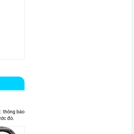
u: thông báo
ước đó.