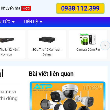
0938.112.399
 khuyến mãi
Hot!
N TỨC
LIÊN HỆ
Thu Ip 32 Kênh
Đầu Thu 16 Camerah
Camera Dùng Pin
Kbvision
Dahua
i
Bài viết liên quan
 camera
thì đừng