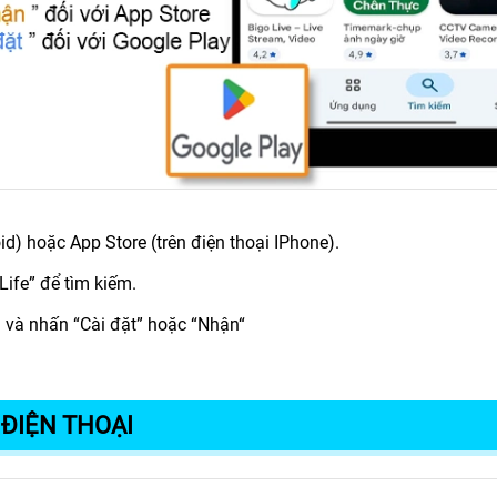
d) hoặc App Store (trên điện thoại IPhone).
ife” để tìm kiếm.
 và nhấn “Cài đặt” hoặc “Nhận“
 ĐIỆN THOẠI