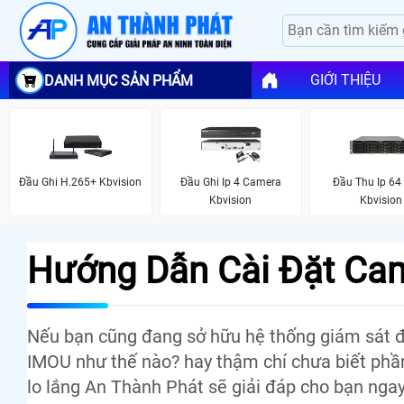
GIỚI THIỆU
DANH MỤC SẢN PHẨM
Đầu Ghi H.265+ Kbvision
Đầu Ghi Ip 4 Camera
Đầu Thu Ip 64
Kbvision
Kbvision
Hướng Dẫn Cài Đặt Cam
Nếu bạn cũng đang sở hữu hệ thống giám sát đ
IMOU như thế nào? hay thậm chí chưa biết ph
lo lắng An Thành Phát sẽ giải đáp cho bạn ngay 