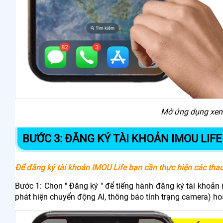
Mở ứng dụng xem 
BƯỚC 3: ĐĂNG KÝ TÀI KHOẢN IMOU LIFE
Để đăng ký tài khoản IMOU Life bạn cần thực hiện các thao
Bước 1: Chọn " Đăng ký " để tiếng hành đăng ký tài khoản
phát hiện chuyển động AI, thông báo tính trạng camera) 