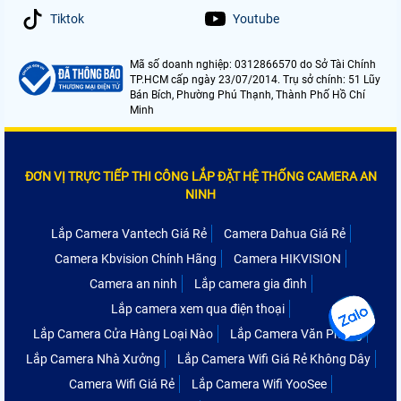
Tiktok
Youtube
Mã số doanh nghiệp: 0312866570 do Sở Tài Chính
TP.HCM cấp ngày 23/07/2014. Trụ sở chính: 51 Lũy
Bán Bích, Phường Phú Thạnh, Thành Phố Hồ Chí
Minh
ĐƠN VỊ TRỰC TIẾP THI CÔNG LẮP ĐẶT HỆ THỐNG CAMERA AN
NINH
Lắp Camera Vantech Giá Rẻ
Camera Dahua Giá Rẻ
Camera Kbvision Chính Hãng
Camera HIKVISION
Camera an ninh
Lắp camera gia đình
Lắp camera xem qua điện thoại
Lắp Camera Cửa Hàng Loại Nào
Lắp Camera Văn Phòng
Lắp Camera Nhà Xưởng
Lắp Camera Wifi Giá Rẻ Không Dây
Camera Wifi Giá Rẻ
Lắp Camera Wifi YooSee