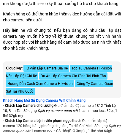
mà không được thì sẽ có kỹ thuật xuống hỗ trợ cho khách hàng.
Khách hàng có thể tham khảo thêm video hướng dẫn cài đặt wifi
cho camera bên dưới.
Hãy liên hệ với chúng tôi nếu bạn đang có nhu cầu lắp đặt
camera hay muốn hỗ trợ về kỹ thuật, chúng tôi rất vinh hạnh
được hợp tác với khách hàng để đảm bảo được an ninh tốt nhất
cho nhà của khách hàng.
Cloud key:
Tư Vấn Lắp Camera Giá Rẻ
Top 10 Camera Hikvision
Nên Lắp Đặt Giá Rẻ
Dự Án Lắp Camera Gia Đình Tại Bình Tân
Hướng Dẫn Cách Xem Camera Hikvision
Công Ty Camera Quan
Sát Tại Phú Quốc
Khách Hàng Mới Sử Dụng Camera Wifi Chính Hãng
- Khách Lắp Camera chú Lương
Địa điểm lăp đặt camera 1812 Tỉnh Lộ
10, Bình Tân Sử dụng
Dịch vụ camera quan sát
1 cam imou ipc-a32ep,1
thê 32gb my
- Khách Lắp Camera bệnh viên phạm ngọc thach
Địa điểm lăp đặt
camera 120 hồng bàng,phường chợ lớn , Tp Hồ Chí Minh Sử dụng
Dịch vụ
camera quan sát
1 camera ezviz CS-H6c(PrO 3mp). , 1 thẻ nhớ 64gb