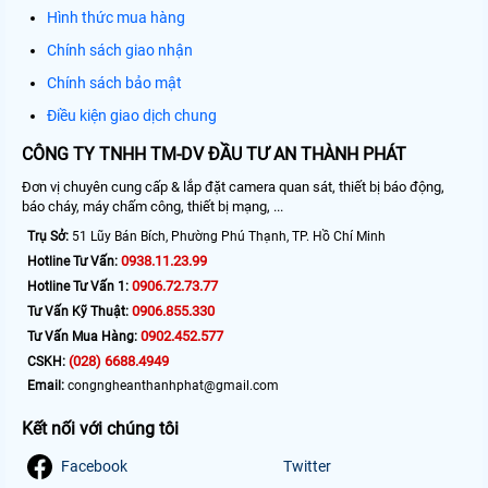
Hình thức mua hàng
Chính sách giao nhận
Chính sách bảo mật
Điều kiện giao dịch chung
CÔNG TY TNHH TM-DV ĐẦU TƯ AN THÀNH PHÁT
Đơn vị chuyên cung cấp & lắp đặt camera quan sát, thiết bị báo động,
báo cháy, máy chấm công, thiết bị mạng, ...
Trụ Sở:
51 Lũy Bán Bích, Phường Phú Thạnh, TP. Hồ Chí Minh
0938.11.23.99
Hotline Tư Vấn:
0906.72.73.77
Hotline Tư Vấn 1:
0906.855.330
Tư Vấn Kỹ Thuật:
0902.452.577
Tư Vấn Mua Hàng:
(028) 6688.4949
CSKH:
Email:
congngheanthanhphat@gmail.com
Kết nối với chúng tôi
Facebook
Twitter