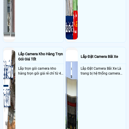
Cho tôi hỏi cách tắt chế độ bắt wifi trên camera vantech vt-6300c như thế
nào? Xin cảm ơn ạ!>
Ngày: 19/10/2019
Nguyên
nói về Hướng Dẫn Cài Đặt Phần Mềm
Vantech-V2 Cho Camera Ip Wifi Vantech
Cách share xem trực tiếp camera vantech v3 cho điện thoại khác. Hiện tại
chỉ 1 máy xem trực tiếp được, nếu máy khác nhập vào xem cùng lúc thì
máy chủ tự động thoát. >
Ngày: 11/09/2019
Nghĩa
nói về Hướng Dẫn Cài Đặt Phần Mềm Vantech-
V2 Cho Camera Ip Wifi Vantech
Cho mình hỏi mình có cam vantech vp 6600c sau mình ko reset lại mật
định ban đầu đc vậy giúp mình với>
Lắp Camera Kho Hàng Trọn
Lắp Đặt Camera Bãi Xe
Ngày: 24/04/2019
Admin
nói về Hướng Dẫn Cài Đặt Phần Mềm Vantech-
Gói Giá Tốt
V2 Cho Camera Ip Wifi Vantech
Chào anh Dũng: ANH KIỂM TRA XEM CAMERA CÓ NHẬN THẺ NHỚ HAY
Lắp trọn gói camera kho
Lắp Đặt Camera Bãi Xe Là
KHÔNG, VỚI LẠI DÙNG PHẦN MỀM VANTECH-V2 KHI MỚI BẮT MÀ CHƯA
hàng trọn gói giá rẻ chỉ từ 4
trang bị hệ thống camera
CÀI ĐẶT SẼ KHÔNG LƯU, ANH KIỂM TRA KĨ LẠI DÙM Ạ>
triệu đồng sở hữu ngày trọn
nhận diện biển số tại khu
Ngày: 24/04/2019
Dũng
nói về Hướng Dẫn Cài Đặt Phần Mềm Vantech-
bộ gồm 4 camera, 1 đầu ghi
vực cổng của các bãi giữ xe
V2 Cho Camera Ip Wifi Vantech
hình, ổ cứng, switch mang
kết hợp với phần mềm quản
Không xem lại được video trên vantech v2 xin hỗ trợ>
đến giải pháp giám sát kho
lý để ghi nhận lượt xe ra vào
hàng 24/7 ổn định với độ
chụp hình thông tin xe và
sắc nét cao
biển số lưu trực tiếp về máy
tinh trạm để nhân viên tiện
đối soát, tính tiền xe xe ra
khỏi bãi