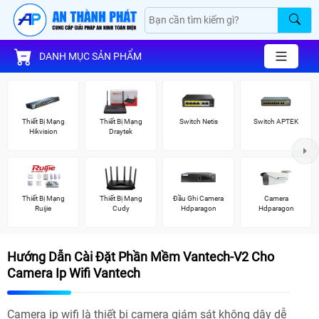
DANH MỤC SẢN PHẨM
Thiết Bị Mạng
Thiết Bị Mạng
Switch Netis
Switch APTEK
Hikvision
Draytek
Thiết Bị Mạng
Thiết Bị Mạng
Đầu Ghi Camera
Camera
Ruijie
Cudy
Hdparagon
Hdparagon
Hướng Dẫn Cài Đặt Phần Mềm Vantech-V2 Cho
Camera Ip Wifi Vantech
Camera ip wifi là thiết bị camera giám sát không dây dễ