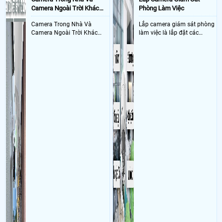
- Khách Lắp Camera Cong ty tipi
Địa điểm lăp đặt camera 31/5b Mỹ Hoà
Camera Ngoài Trời Khác
Phòng Làm Việc
3, xã Tân Xuân, huyện Hóc Môn, TP.HCM, Việt Nam (xưởng may nằm
Nhau Như Thế Nào
trong bãi giữ xe Thành Khuất Sử dụng
Dịch vụ camera quan sát
1 cam
Camera Trong Nhà Và
Lắp camera giám sát phòng
DH-5HD-5F, , cây trần thả trần màu trắng, 1 thẻ nhớ 256GB 4sGen , wifi
Camera Ngoài Trời Khác
làm việc là lắp đặt các
netis W4 1cai , LS1005G 1cai
Nhau ở tính năng chống
camera ghi hình ảnh sắc nét
- Khách Lắp Camera Nguyễn Văn Hiệp
Địa điểm lăp đặt camera
nước và chống bụi của
và âm thanh trong phòng
42/12/14 đường số 9, bình hưng hòa, bình tân, Sử dụng
Dịch vụ camera
camera
làm việc với mục đích giám
quan sát
01 CS-H6c-R105-1L3WF, 01 thẻ 32gb mi
sát quá trình làm việc của
Ngày: 21/12/2020
nói về Hướng Dẫn Cài Đặt Phần Mềm Vantech-V2 Cho
nhân viên, bảo vệ tài sản,
Camera Ip Wifi Vantech
theo dõi an ninh trong thời
chào anh/chị.mình liên hệ đơn vị bán hàng để được hỗ trợ kỹ thuật
gian thực qua điện thoại
nhé,cảm ơn>
hoặc máy tính từ xa
Ngày: 20/12/2020
Thien bao
nói về Hướng Dẫn Cài Đặt Phần Mềm
Vantech-V2 Cho Camera Ip Wifi Vantech
Hướng đẫn cấu hình cài đặt báo động gửi mail trên camera vantech
6600c>
Ngày: 16/09/2020
nói về Hướng Dẫn Cài Đặt Phần Mềm Vantech-V2 Cho
Camera Ip Wifi Vantech
Cho minh hoi dien thoai cua minh ko cai dat duoc hiccconnek thi mjh cai
ivms4500 cai nhu the nao>
Ngày: 21/04/2020
HUY
nói về Hướng Dẫn Cài Đặt Phần Mềm Vantech-
V2 Cho Camera Ip Wifi Vantech
SHOP ƠI.CHO MÌNH XIN APP P2PWIFICAM VỚI.HIỆN NAY MÌNH TÌM
KHÔNG RA.>
Ngày: 13/02/2020
Nguyễn Thanh Tùng
nói về Hướng Dẫn Cài Đặt Phần
Mềm Vantech-V2 Cho Camera Ip Wifi Vantech