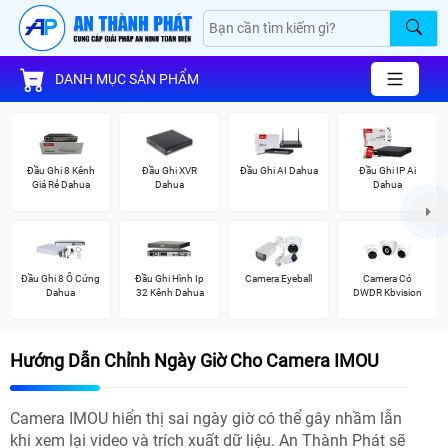
DANH MỤC SẢN PHẨM
Đầu Ghi 8 Kênh
Đầu Ghi XVR
Đầu Ghi AI Dahua
Đầu Ghi IP Ai
Giá Rẻ Dahua
Dahua
Dahua
Đầu Ghi 8 Ổ Cứng
Đầu Ghi Hình Ip
Camera Eyeball
Camera Có
Dahua
32 Kênh Dahua
DWDR Kbvision
Hướng Dẫn Chỉnh Ngày Giờ Cho Camera IMOU
Camera IMOU hiển thị sai ngày giờ có thể gây nhầm lẫn
khi xem lại video và trích xuất dữ liệu. An Thành Phát sẽ