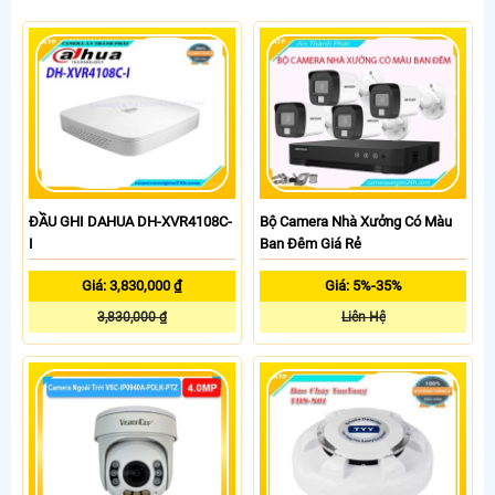
ĐẦU GHI DAHUA DH-XVR4108C-
Bộ Camera Nhà Xưởng Có Màu
I
Ban Đêm Giá Rẻ
Giá: 3,830,000 ₫
Giá: 5%-35%
3,830,000 ₫
Liên Hệ