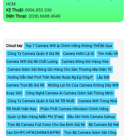
HCM
Kỹ Thuật:
0906.855.330
Điện Thoại:
(028) 6688.4949
Cloud key:
Top 7 Camera Wifi Ip Chính Hãng Không Thể Bỏ Qua
Công Ty Camera Quận 8 Giá Rẻ
Canera Hdtvi Là Gì
Tìm Hiểu Về
Camera Wifi Giá Rẻ Chất Lượng
Camera Đóng Gói Hàng Hóa
Camera Giám Sát Đóng Gói Hàng Cho Sàn Thương Mại Điện Tử
Hướng Dẫn Nat Port Trên Router Ruijie Rg-Eg105g-P
Lắp Đặt
Camera Trọn Bộ Giá Rẻ
Những Lợi Ích Của Camera Không Dây Wifi
Xoay 360
Công Nghệ Camera Al Camera Giám Sát Thông Minh
Công Ty Camera Quận 8 Giá Rẻ Tốt Nhất
Camera Wifi Trong Nhà
Tốt Nhất Hiện Nay
Phân Phối Camera Hikvision Chính Hãng
Quản Lý Bán Hàng Miễn Phí (Free)
Đầu Ghi Hình Camera Dahua
Trọn Bộ Camera Full Color Cho Gia Đình Giá Rẻ
Bộ Camera Độ Nét
Cao DH-IPC-HFW2449M-S-B-PRO
Trọn Bộ Camera Giám Sát Công