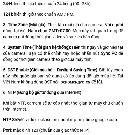
24-H
: hiển thị giờ theo chuẩn 24 tiếng (00–23h).
12-H
: hiển thị giờ theo chuẩn AM / PM.
3. Time Zone (Múi giờ):
Thiết lập múi giờ cho camera. Với người
dùng tại Việt Nam chọn
GMT+07:00
. Mục này rất quan trọng để
camera ghi đúng thời gian video và sự kiện báo động.
4. System Time (Thời gian hệ thống):
Hiển thị ngày và giờ hiện tại
của camera. Bạn có thể chỉnh tay hoặc nhấn nút
Sync PC
để
đồng bộ thời gian camera theo giờ của máy tính.
5. DST Enable (Giờ mùa hè – Daylight Saving Time):
Bật tùy chọn
này nếu quốc gia bạn sử dụng có áp dụng đổi giờ mùa hè. Tại
Việt Nam không dùng DST nên рекомендуется để
tắt
.
6. NTP (Đồng bộ giờ tự động qua Internet)
Khi bật NTP, camera sẽ tự cập nhật thời gian từ máy chủ chuẩn
trên Internet.
NTP Server
: ví dụ clock.isc.org, pool.ntp.org, time.google.com.
Port
: mặc định 123 (chuẩn của giao thức NTP).