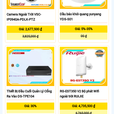
Dầu báo khói quang yunyang
Camera Ngoài Trời VSC-
YDS-S01
IP0940A-PDLK-PTZ
Giá: 5%-35%
Giá: 2,677,500 ₫
00 ₫
3,825,000 ₫
Thiết Bị Đầu Cuối Quản Lý Cổng
RG-EST350 V2 Bộ phát Wifi
Ra Vào DS-TPE104
ngoài trời RUIJIE
Giá: 30%
Giá: 4,735,500 ₫
6,765,000 ₫