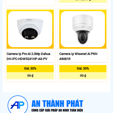
Camera Ip Pro-Ai 2.0Mp Dahua
Camera Ip Wisenet Ai PNV-
DH-IPC-HDW5241HP-AS-PV
A9081R
Giá: 30%
Giá: 30%
00 ₫
00 ₫