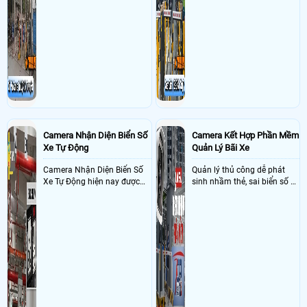
vậy nên việc áp dụng giải
được các vấn đề tồn đọng
pháp camera quản lý bãi xe
trong việc quản lý bãi xe thủ
trường học sẽ cực kì đáng
công
đầu tư giúp nhanh chóng
giải quyết vấn đề này
Camera Nhận Diện Biển Số
Camera Kết Hợp Phần Mềm
Xe Tự Động
Quản Lý Bãi Xe
Camera Nhận Diện Biển Số
Quản lý thủ công dễ phát
Xe Tự Động hiện nay được
sinh nhầm thẻ, sai biển số và
ứng dụng rộng rãi ở nhiều
khó đối soát doanh thu
nơi như bãi giữ xe, dẫy trọ,
tòa nhà, chung cư, các công
ty và xí nghiệp giúp quản lý
xe ra , vào chính xác nhờ
công nghê AI thông minh
nhận diện và dọc biển số xe
hạn chế sai sót mà trộm cắp
xe