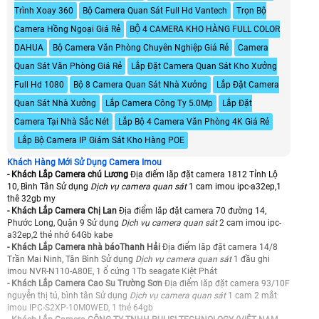
Trình Xoay 360
Bộ Camera Quan Sát Full Hd Vantech
Trọn Bộ
Camera Hồng Ngoại Giá Rẻ
BỘ 4 CAMERA KHO HÀNG FULL COLOR
DAHUA
Bộ Camera Văn Phòng Chuyên Nghiệp Giá Rẻ
Camera
Quan Sát Văn Phòng Giá Rẻ
Lắp Đặt Camera Quan Sát Kho Xưởng
Full Hd 1080
Bộ 8 Camera Quan Sát Nhà Xưởng
Lắp Đặt Camera
Quan Sát Nhà Xưởng
Lắp Camera Công Ty 5.0Mp
Lắp Đặt
Camera Tại Nhà Sắc Nét
Lắp Bộ 4 Camera Văn Phòng 4K Giá Rẻ
Lắp Bộ Camera IP Giám Sát Kho Hàng POE
Khách Hàng Mới Sử Dụng Camera Imou
- Khách Lắp Camera chú Lương
Địa điểm lăp đặt camera 1812 Tỉnh Lộ
10, Bình Tân Sử dụng
Dịch vụ camera quan sát
1 cam imou ipc-a32ep,1
thê 32gb my
- Khách Lắp Camera Chị Lan
Địa điểm lăp đặt camera 70 đường 14,
Phước Long, Quận 9 Sử dụng
Dịch vụ camera quan sát
2 cam imou ipc-
a32ep,2 thẻ nhớ 64Gb kabe
- Khách Lắp Camera nhà báoThanh Hải
Địa điểm lăp đặt camera 14/8
Trần Mai Ninh, Tân Bình Sử dụng
Dịch vụ camera quan sát
1 đầu ghi
imou NVR-N110-A80E, 1 ổ cứng 1Tb seagate Kiệt Phát
- Khách Lắp Camera Cao Su Trường Sơn
Địa điểm lăp đặt camera 93/10F
nguyễn thị tú, bình tân Sử dụng
Dịch vụ camera quan sát
1 cam 2 mắt
imou IPC-S2XP-10M0WED, 1 thẻ 64gb