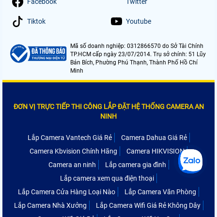
Facebook
Twitter
Tiktok
Youtube
Mã số doanh nghiệp: 0312866570 do Sở Tài Chính
TP.HCM cấp ngày 23/07/2014. Trụ sở chính: 51 Lũy
Bán Bích, Phường Phú Thạnh, Thành Phố Hồ Chí
Minh
ĐƠN VỊ TRỰC TIẾP THI CÔNG LẮP ĐẶT HỆ THỐNG CAMERA AN
NINH
Lắp Camera Vantech Giá Rẻ
Camera Dahua Giá Rẻ
Camera Kbvision Chính Hãng
Camera HIKVISION
Camera an ninh
Lắp camera gia đình
Lắp camera xem qua điện thoại
Lắp Camera Cửa Hàng Loại Nào
Lắp Camera Văn Phòng
Lắp Camera Nhà Xưởng
Lắp Camera Wifi Giá Rẻ Không Dây