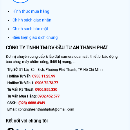
Hình thức mua hàng
Chính sách giao nhận
Chính sách bảo mật
Điều kiện giao dịch chung
CÔNG TY TNHH TM-DV ĐẦU TƯ AN THÀNH PHÁT
Đơn vị chuyên cung cấp & lắp đặt camera quan sát, thiết bị báo động,
báo cháy, máy chấm công, thiết bị mạng, ...
Trụ Sở:
51 Lũy Bán Bích, Phường Phú Thạnh, TP. Hồ Chí Minh
0938.11.23.99
Hotline Tư Vấn:
0906.72.73.77
Hotline Tư Vấn 1:
0906.855.330
Tư Vấn Kỹ Thuật:
0902.452.577
Tư Vấn Mua Hàng:
(028) 6688.4949
CSKH:
Email:
congngheanthanhphat@gmail.com
Kết nối với chúng tôi