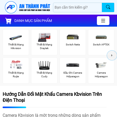
DANH MỤC SẢN PHẨM
Thiết Bị Mạng
Thiết Bị Mạng
Switch Netis
Switch APTEK
Hikvision
Draytek
Thiết Bị Mạng
Thiết Bị Mạng
Đầu Ghi Camera
Camera
Ruijie
Cudy
Hdparagon
Hdparagon
Hướng Dẫn Đổi Mật Khẩu Camera Kbvision Trên
Điện Thoại
Camera Kbvision là một trong những dòng sản phẩm