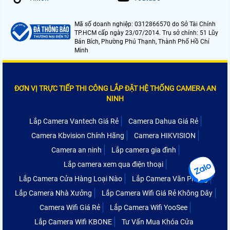
Mã số doanh nghiệp: 0312866570 do Sở Tài Chính
TP.HCM cấp ngày 23/07/2014. Trụ sở chính: 51 Lũy
Bán Bích, Phường Phú Thạnh, Thành Phố Hồ Chí
Minh
ĐƠN VỊ TRỰC TIẾP THI CÔNG LẮP ĐẶT HỆ THỐNG CAMERA AN
NINH
Lắp Camera Vantech Giá Rẻ
Camera Dahua Giá Rẻ
Camera Kbvision Chính Hãng
Camera HIKVISION
Camera an ninh
Lắp camera gia đình
Lắp camera xem qua điện thoại
Lắp Camera Cửa Hàng Loại Nào
Lắp Camera Văn Phòng
Lắp Camera Nhà Xưởng
Lắp Camera Wifi Giá Rẻ Không Dây
Camera Wifi Giá Rẻ
Lắp Camera Wifi YooSee
Lắp Camera Wifi KBONE
Tư Vấn Mua Khóa Cửa