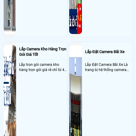
Lắp Camera Kho Hàng Trọn
Lắp Đặt Camera Bãi Xe
Gói Giá Tốt
Lắp trọn gói camera kho
Lắp Đặt Camera Bãi Xe Là
hàng trọn gói giá rẻ chỉ từ 4
trang bị hệ thống camera
triệu đồng sở hữu ngày trọn
nhận diện biển số tại khu
bộ gồm 4 camera, 1 đầu ghi
vực cổng của các bãi giữ xe
hình, ổ cứng, switch mang
kết hợp với phần mềm quản
đến giải pháp giám sát kho
lý để ghi nhận lượt xe ra vào
hàng 24/7 ổn định với độ
chụp hình thông tin xe và
sắc nét cao
biển số lưu trực tiếp về máy
tinh trạm để nhân viên tiện
đối soát, tính tiền xe xe ra
khỏi bãi