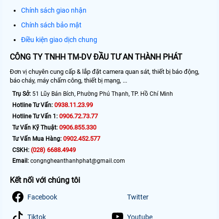
Chính sách giao nhận
Chính sách bảo mật
Điều kiện giao dịch chung
CÔNG TY TNHH TM-DV ĐẦU TƯ AN THÀNH PHÁT
Đơn vị chuyên cung cấp & lắp đặt camera quan sát, thiết bị báo động,
báo cháy, máy chấm công, thiết bị mạng, ...
Trụ Sở:
51 Lũy Bán Bích, Phường Phú Thạnh, TP. Hồ Chí Minh
0938.11.23.99
Hotline Tư Vấn:
0906.72.73.77
Hotline Tư Vấn 1:
0906.855.330
Tư Vấn Kỹ Thuật:
0902.452.577
Tư Vấn Mua Hàng:
(028) 6688.4949
CSKH:
Email:
congngheanthanhphat@gmail.com
Kết nối với chúng tôi
Facebook
Twitter
Tiktok
Youtube