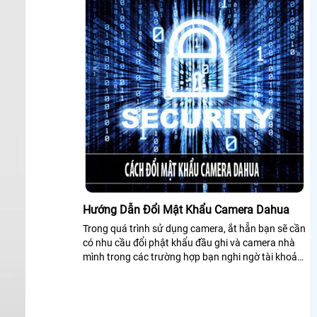
Hướng Dẫn Đổi Mật Khẩu Camera Dahua
Trong quá trình sử dụng camera, ắt hẵn bạn sẽ cần
có nhu cầu đổi phật khẩu đầu ghi và camera nhà
mình trong các trường hợp bạn nghi ngờ tài khoản
xem camera của mình bị người khác theo dõi trộm
hoặc bạn đã từng cho một người khác sử dụng
camera của mình, nhưng giờ không muốn cho
người đó xem nữa thì chúng ta phải làm sao?