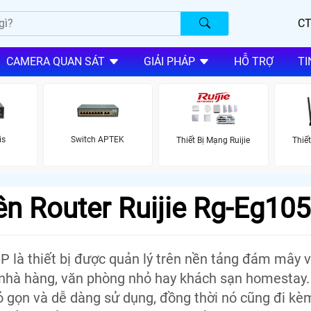
CT
CAMERA QUAN SÁT
GIẢI PHÁP
HỖ TRỢ
TI
is
Switch APTEK
Thiết Bị Mạng Ruijie
Thiế
n Router Ruijie Rg-Eg10
 là thiết bị được quản lý trên nền tảng đám mây vớ
nhà hàng, văn phòng nhỏ hay khách sạn homestay. 
 gọn và dễ dàng sử dụng, đồng thời nó cũng đi kè