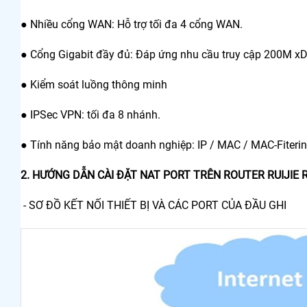
● Nhiều cổng WAN: Hỗ trợ tối đa 4 cổng WAN.
● Cổng Gigabit đầy đủ: Đáp ứng nhu cầu truy cập 200M xDS
● Kiểm soát luồng thông minh
● IPSec VPN: tối đa 8 nhánh.
● Tính năng bảo mật doanh nghiệp: IP / MAC / MAC-Fiterin
2. HƯỚNG DẪN CÀI ĐẶT NAT PORT TRÊN ROUTER RUIJIE 
- SƠ ĐỒ KẾT NỐI THIẾT BỊ VÀ CÁC PORT CỦA ĐẦU GHI