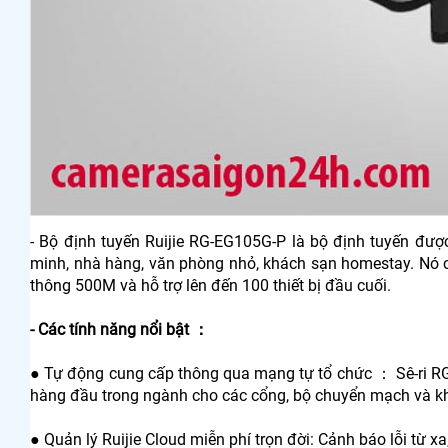
- Bộ định tuyến Ruijie RG-EG105G-P là bộ định tuyến đượ
minh, nhà hàng, văn phòng nhỏ, khách sạn homestay. Nó c
thông 500M và hỗ trợ lên đến 100 thiết bị đầu cuối.
- Các tính năng nổi bật ：
● Tự động cung cấp thông qua mạng tự tổ chức ： Sê-ri RG
hàng đầu trong ngành cho các cổng, bộ chuyển mạch và k
● Quản lý Ruijie Cloud miễn phí trọn đời: Cảnh báo lỗi từ x