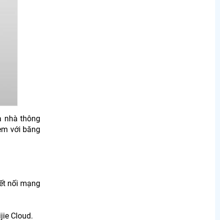
à nhà thông
èm với băng
ết nối mạng
jie Cloud.