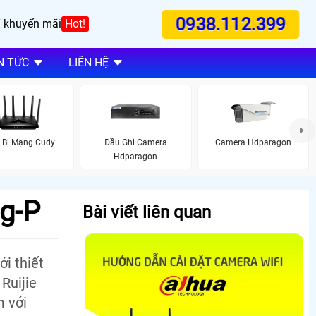
0938.112.399
 khuyến mãi
Hot!
N TỨC
LIÊN HỆ
t Bị Mạng Cudy
Đầu Ghi Camera
Camera Hdparagon
Hdparagon
5g-P
Bài viết liên quan
i thiết
Ruijie
m với