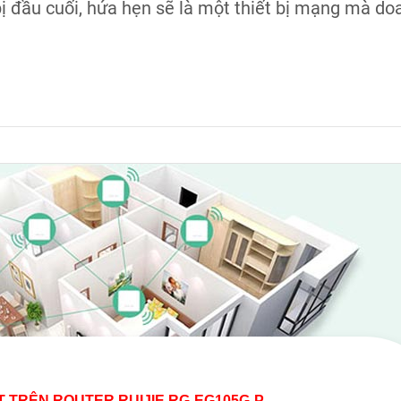
bị đầu cuối, hứa hẹn sẽ là một thiết bị mạng mà do
 TRÊN ROUTER RUIJIE RG-EG105G-P