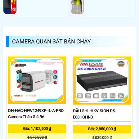
CAMERA QUAN SÁT BÁN CHẠY
DH-HAC-HFW1249XP-IL-A-PRO
ĐẦU GHI HIKVISION DS-
Camera Thân Giá Rẻ
E08HGHI-B
Giá: 1,102,500 ₫
Giá: 2,850,000 ₫
1,575,000 ₫
4,030,000 ₫