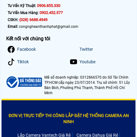
0906.855.330
Tư Vấn Kỹ Thuật:
0902.452.577
Tư Vấn Mua Hàng:
(028) 6688.4949
CSKH:
Email:
congngheanthanhphat@gmail.com
Kết nối với chúng tôi
Facebook
Twitter
Tiktok
Youtube
Mã số doanh nghiệp: 0312866570 do Sở Tài Chính
TP.HCM cấp ngày 23/07/2014. Trụ sở chính: 51 Lũy
Bán Bích, Phường Phú Thạnh, Thành Phố Hồ Chí
Minh
ĐƠN VỊ TRỰC TIẾP THI CÔNG LẮP ĐẶT HỆ THỐNG CAMERA AN
NINH
Lắp Camera Vantech Giá Rẻ
Camera Dahua Giá Rẻ