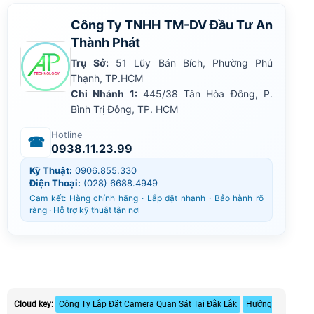
Công Ty TNHH TM-DV Đầu Tư An
Thành Phát
Trụ Sở:
51 Lũy Bán Bích, Phường Phú
Thạnh, TP.HCM
Chi Nhánh 1:
445/38 Tân Hòa Đông, P.
Bình Trị Đông, TP. HCM
Hotline
☎
0938.11.23.99
Kỹ Thuật:
0906.855.330
Điện Thoại:
(028) 6688.4949
Cam kết: Hàng chính hãng · Lắp đặt nhanh · Bảo hành rõ
ràng · Hỗ trợ kỹ thuật tận nơi
Cloud key:
Công Ty Lắp Đặt Camera Quan Sát Tại Đắk Lắk
Hướng