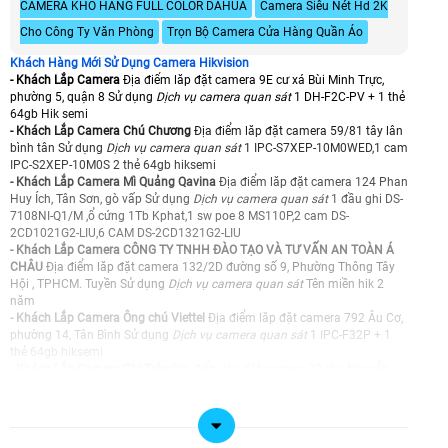
CAMERA KHO HÀNG FULL COLOR DAHUA
Camera Siêu Nét Hd 2K
Cho Công Ty Văn Phòng
Trọn Bộ Camera Cửa Hàng Quần Áo
Khách Hàng Mới Sử Dụng Camera Hikvision
- Khách Lắp Camera
Địa điểm lăp đặt camera 9E cư xá Bùi Minh Trực,
phường 5, quận 8 Sử dụng
Dịch vụ camera quan sát
1 DH-F2C-PV + 1 thẻ
64gb Hik semi
- Khách Lắp Camera Chú Chương
Địa điểm lăp đặt camera 59/81 tây lân
bình tân Sử dụng
Dịch vụ camera quan sát
1 IPC-S7XEP-10M0WED,1 cam
IPC-S2XEP-10M0S 2 thẻ 64gb hiksemi
- Khách Lắp Camera Mì Quảng Qavina
Địa điểm lăp đặt camera 124 Phan
Huy Ích, Tân Sơn, gò vấp Sử dụng
Dịch vụ camera quan sát
1 đầu ghi DS-
7108NI-Q1/M ,ổ cứng 1Tb Kphat,1 sw poe 8 MS110P,2 cam DS-
2CD1021G2-LIU,6 CAM DS-2CD1321G2-LIU
- Khách Lắp Camera CÔNG TY TNHH ĐÀO TẠO VÀ TƯ VẤN AN TOÀN Á
CHÂU
Địa điểm lăp đặt camera 132/2D đường số 9, Phường Thông Tây
Hội , TPHCM. Tuyền Sử dụng
Dịch vụ camera quan sát
Tên miền hik 2
năm
- Khách Lắp Camera Ông chú Viettel
Địa điểm lăp đặt camera 792 Âu Cơ,
phường 14, Tân Bình Sử dụng
Dịch vụ camera quan sát
1 IPC-F32P + 1
thẻ 64gb hiksemi
- Khách Lắp Camera Chị Trân
Địa điểm lăp đặt camera 32 lô c Nguyễn
Hữu Trí, xã Tân Nhựt Sử dụng
Dịch vụ camera quan sát
1 CS-H8c-R200-
1K3WKFL, 1 CS-H8c-R200-1J5WKFL + 2 thẻ 64GB Hiksemi
- Khách Lắp Camera Minh Nhật
Địa điểm lăp đặt camera 105 Cô Giang,
Quận 1 Sử dụng
Dịch vụ camera quan sát
1 cam hik DS-2CD1121G2-LIU