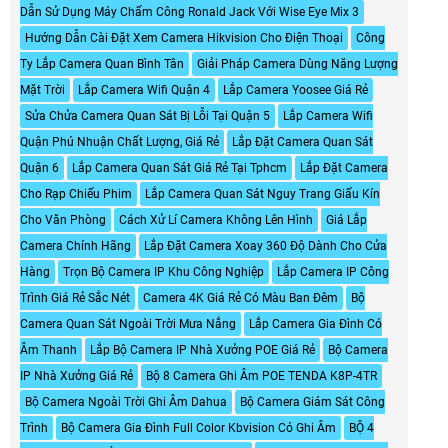
Dẫn Sử Dụng Máy Chấm Công Ronald Jack Với Wise Eye Mix 3
Hướng Dẫn Cài Đặt Xem Camera Hikvision Cho Điện Thoại
Công
Ty Lắp Camera Quan Bình Tân
Giải Pháp Camera Dùng Năng Lượng
Mặt Trời
Lắp Camera Wifi Quận 4
Lắp Camera Yoosee Giá Rẻ
Sửa Chửa Camera Quan Sát Bị Lỗi Tại Quận 5
Lắp Camera Wifi
Quận Phú Nhuận Chất Lượng, Giá Rẻ
Lắp Đặt Camera Quan Sát
Quận 6
Lắp Camera Quan Sát Giá Rẻ Tại Tphcm
Lắp Đặt Camera
Cho Rạp Chiếu Phim
Lắp Camera Quan Sát Nguy Trang Giấu Kín
Cho Văn Phòng
Cách Xử Lí Camera Không Lên Hình
Giá Lắp
Camera Chính Hãng
Lắp Đặt Camera Xoay 360 Độ Dành Cho Cửa
Hàng
Trọn Bộ Camera IP Khu Công Nghiệp
Lắp Camera IP Công
Trình Giá Rẻ Sắc Nét
Camera 4K Giá Rẻ Có Màu Ban Đêm
Bộ
Camera Quan Sát Ngoài Trời Mưa Nắng
Lắp Camera Gia Đình Có
Âm Thanh
Lắp Bộ Camera IP Nhà Xưởng POE Giá Rẻ
Bộ Camera
IP Nhà Xưởng Giá Rẻ
Bộ 8 Camera Ghi Âm POE TENDA K8P-4TR
Bộ Camera Ngoài Trời Ghi Âm Dahua
Bộ Camera Giám Sát Công
Trình
Bộ Camera Gia Đình Full Color Kbvision Có Ghi Âm
BỘ 4