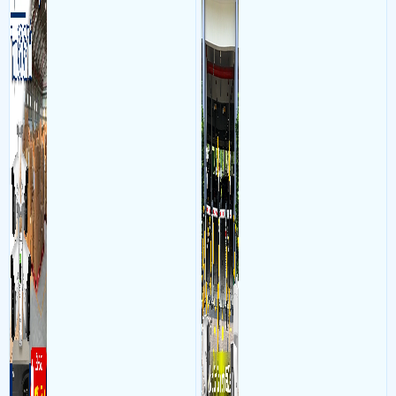
bộ gồm 4 camera, 1 đầu ghi
vực cổng của các bãi giữ xe
hình, ổ cứng, switch mang
kết hợp với phần mềm quản
đến giải pháp giám sát kho
lý để ghi nhận lượt xe ra vào
hàng 24/7 ổn định với độ
chụp hình thông tin xe và
sắc nét cao
biển số lưu trực tiếp về máy
tinh trạm để nhân viên tiện
đối soát, tính tiền xe xe ra
khỏi bãi