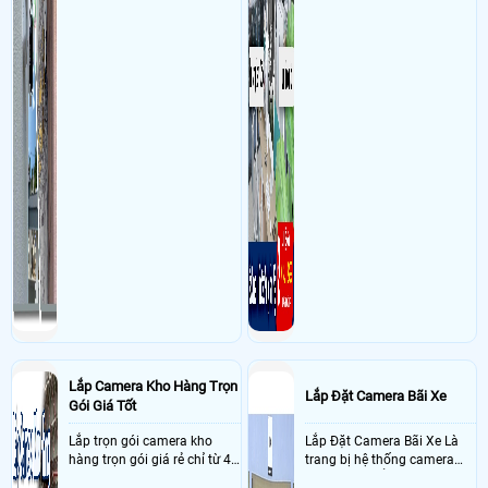
mạng tháng tám,nhiêu lộc,hcm Sử dụng
Dịch vụ camera quan sát
1 DS-
2CD1021G2-LIU
Lắp Camera Kho Hàng Trọn
Lắp Đặt Camera Bãi Xe
Gói Giá Tốt
Lắp trọn gói camera kho
Lắp Đặt Camera Bãi Xe Là
hàng trọn gói giá rẻ chỉ từ 4
trang bị hệ thống camera
triệu đồng sở hữu ngày trọn
nhận diện biển số tại khu