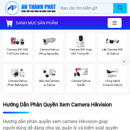
DANH MỤC SẢN PHẨM
Camera Wifi 360
Camera Dahua
Camera Wifi Xoay
Lắp Camera Wifi
Full Color Dahua
Hồng Ngoại Ban
360 Trong Nhà
2k Dahua
Đêm
Dahua
Camera Dahua
Báo Giá Camera
Camera Dahua
Công Nghệ
Phân Biệt Người
Ip Dahua
Giá Rẻ
Acupick Dahua
Hướng Dẫn Phân Quyền Xem Camera Hikvision
Hướng dẫn phân quyền xem camera Hikvision giúp
người dùng dễ dàng chia sẻ, quản lý và kiểm soát quyền