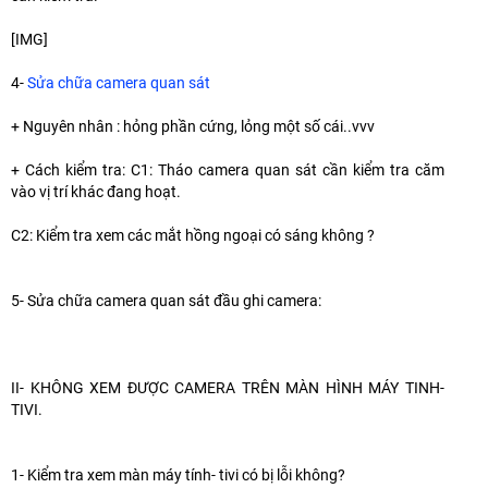
[​IMG]
4-
Sửa chữa camera quan sát
+ Nguyên nhân : hỏng phần cứng, lỏng một số cái..vvv
+ Cách kiểm tra: C1: Tháo camera quan sát cần kiểm tra căm
vào vị trí khác đang hoạt.
C2: Kiểm tra xem các mắt hồng ngoại có sáng không ?
5- Sửa chữa camera quan sát đầu ghi camera:
II- KHÔNG XEM ĐƯỢC CAMERA TRÊN MÀN HÌNH MÁY TINH-
TIVI.
1- Kiểm tra xem màn máy tính- tivi có bị lỗi không?