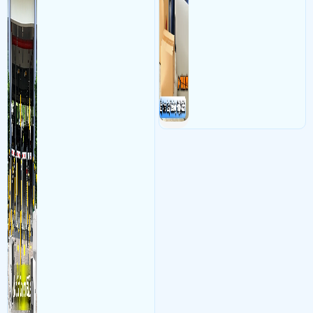
kết hợp với phần mềm quản
các shop kinh doanh online
lý để ghi nhận lượt xe ra vào
đều nên sử dụng để có thể
chụp hình thông tin xe và
bảo vệ quyền lợi shop tránh
biển số lưu trực tiếp về máy
được các tình trạng bị đánh
tinh trạm để nhân viên tiện
mất cắp hàng hóa
đối soát, tính tiền xe xe ra
khỏi bãi