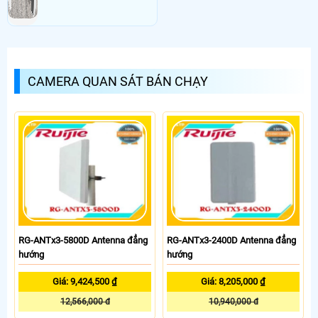
CAMERA QUAN SÁT BÁN CHẠY
RG-ANTx3-5800D Antenna đẳng
RG-ANTx3-2400D Antenna đẳng
hướng
hướng
Giá: 9,424,500 ₫
Giá: 8,205,000 ₫
12,566,000 đ
10,940,000 đ