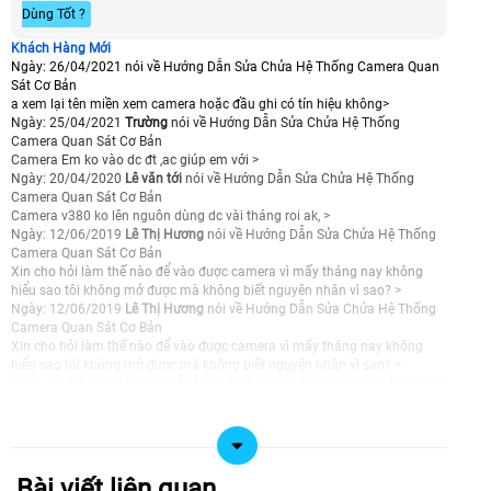
Dùng Tốt ?
Khách Hàng Mới
Ngày: 26/04/2021
nói về Hướng Dẫn Sửa Chửa Hệ Thống Camera Quan
Sát Cơ Bản
a xem lại tên miền xem camera hoặc đầu ghi có tín hiệu không>
Ngày: 25/04/2021
Trường
nói về Hướng Dẫn Sửa Chửa Hệ Thống
Camera Quan Sát Cơ Bản
Camera Em ko vào dc đt ,ac giúp em với >
Ngày: 20/04/2020
Lê văn tới
nói về Hướng Dẫn Sửa Chửa Hệ Thống
Camera Quan Sát Cơ Bản
Camera v380 ko lên nguôn dùng dc vài tháng roi ak, >
Ngày: 12/06/2019
Lê Thị Hương
nói về Hướng Dẫn Sửa Chửa Hệ Thống
Camera Quan Sát Cơ Bản
Xin cho hỏi làm thế nào để vào được camera vì mấy tháng nay không
hiểu sao tôi không mở được mà không biết nguyên nhân vì sao? >
Ngày: 12/06/2019
Lê Thị Hương
nói về Hướng Dẫn Sửa Chửa Hệ Thống
Camera Quan Sát Cơ Bản
Xin cho hỏi làm thế nào để vào được camera vì mấy tháng nay không
hiểu sao tôi không mở được mà không biết nguyên nhân vì sao? >
Ngày: 12/08/2017
Phùng Đắc Hải
nói về Hướng Dẫn Sửa Chửa Hệ Thống
Camera Quan Sát Cơ Bản
Tôi muốn lắp camera quan sát cho nhà yến loại ngoài trời 3-4G (vì nơi
nhà yến chưa có đường mạng). Địa chỉ tại xã Long mỹ, huyện đất đỏ, Brvt
với số lượng từ 2 đến 4 cam. Hệ thống quan sát cần được kết nối với
smartphone. Hỏi: - nên lắp đặt loại nào để đảm bảo bền, tín hiệu ổn định
Bài viết liên quan