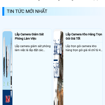
thực hiện hoàn toàn trên điện thoại Smartphone
được kết nối Internet sẵn
TIN TỨC MỚI NHẤT
Lắp Camera Giám Sát
Lắp Camera Kho Hàng Trọn
Phòng Làm Việc
Gói Giá Tốt
Lắp camera giám sát phòng
Lắp trọn gói camera kho
làm việc là lắp đặt các
hàng trọn gói giá rẻ chỉ từ 4
camera ghi hình ảnh sắc nét
triệu đồng sở hữu ngày trọn
và âm thanh trong phòng
bộ gồm 4 camera, 1 đầu ghi
làm việc với mục đích giám
hình, ổ cứng, switch mang
sát quá trình làm việc của
đến giải pháp giám sát kho
nhân viên, bảo vệ tài sản,
hàng 24/7 ổn định với độ
theo dõi an ninh trong thời
sắc nét cao
gian thực qua điện thoại
hoặc máy tính từ xa