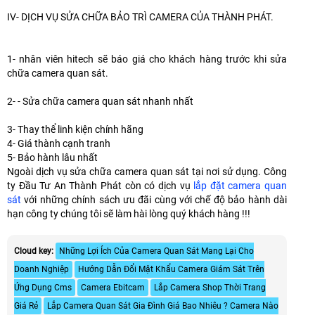
IV- DỊCH VỤ SỬA CHỮA BẢO TRÌ CAMERA CỦA THÀNH PHÁT.
1- nhân viên hitech sẽ báo giá cho khách hàng trước khi sửa
chữa camera quan sát.
2- - Sửa chữa camera quan sát nhanh nhất
3- Thay thể linh kiện chính hãng
4- Giá thành cạnh tranh
5- Bảo hành lâu nhất
Ngoài dịch vụ sửa chữa camera quan sát tại nơi sử dụng. Công
ty Đầu Tư An Thành Phát còn có dịch vụ
lắp đặt camera quan
sát
với những chính sách ưu đãi cùng với chế độ bảo hành dài
hạn công ty chúng tôi sẽ làm hài lòng quý khách hàng !!!
Cloud key:
Những Lợi Ích Của Camera Quan Sát Mang Lại Cho
Doanh Nghiệp
Hướng Dẫn Đổi Mật Khẩu Camera Giám Sát Trên
Ứng Dụng Cms
Camera Ebitcam
Lắp Camera Shop Thời Trang
Giá Rẻ
Lắp Camera Quan Sát Gia Đình Giá Bao Nhiêu ? Camera Nào