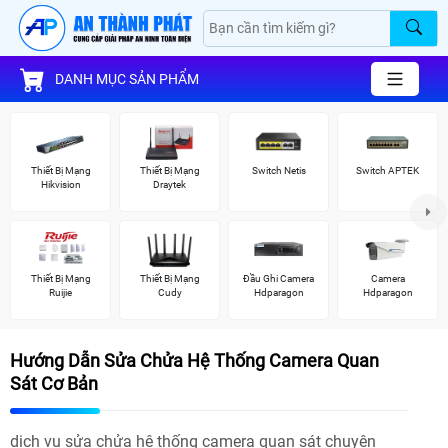
DANH MỤC SẢN PHẨM
Thiết Bị Mạng
Thiết Bị Mạng
Switch Netis
Switch APTEK
Hikvision
Draytek
Thiết Bị Mạng
Thiết Bị Mạng
Đầu Ghi Camera
Camera
Ruijie
Cudy
Hdparagon
Hdparagon
Hướng Dẫn Sửa Chửa Hệ Thống Camera Quan
Sát Cơ Bản
dịch vụ sửa chửa hệ thống camera quan sát chuyên