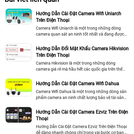
có kết hợp chống trộm. Giá mỗi loại là bao nhiêu kể cả lắp giáp và thẻ. -
cty có đại lý hoặc đại diện gần khu vực này không và khi có sự cố thì xử lý
thế nào với khoảng thời gian bao lâu. - nếu đăt hàng thì hình thức giao
Hướng Dẫn Cài Đặt Camera Wifi Uniarch
dịch chuyển tiền trả ra sao - dùng loại sim nào của nhà cung cấp nào là
Trên Điện Thoại
tốt nhất với múc giá thuê bao ra sao, theo thời gian hay dung lượng
chuyền tải. Rất mong nhận được phản hồi Xin chân thành cám ơn. >
Camera Wifi Uniarch là một trong những dòng
Ngày: 26/02/2017
Minh Quân
nói về Hướng Dẫn Sửa Chửa Hệ Thống
camera quan sát an ninh tốt nhất và đang được
Camera Quan Sát Cơ Bản
lựa chọn nhiều nhất hiện nay với khả năng ghi hình
Camera mình không xem được qua mạng mình cần sửa lại để xem được
sắc nét đến từng chi tiết và đa dạng...
trên điện thoại giá sửa như thế nào. Mình đang ở tp quần 3 tp.hcm>
Hướng Dẫn Đổi Mật Khẩu Camera Hikvision
Trên Điện Thoại
Camera Hikvision là một trong những dòng
camera giá rẻ mà hầu hết các quốc gia trên thế
giới tin tưởng và lựa chọn. Và hiển nhiên trong quá
trình sử dụng camera, việc thay đổi mật khẩu định
Hướng Dẫn Cài Đặt Camera Wifi Dahua
kỳ luôn là điều mà bạn nên quan tâm bởi duy trì sự
Camera Wifi Dahua là một trong những dòng sản
an toàn cho dữ liệu và hệ thống của bạn
phẩm camera an ninh chất lượng bảo vệ tài sản
cũng như an toàn của người sử dụng một cách
hiệu quả. Tuy nhiên để sử dụng camera wifi...
Hướng Dẫn Cài Đặt Camera Ezviz Trên Điện
Thoại
Hướng Dẫn Cài Đặt Camera Ezviz Trên Điện Thoại
dễ dàng nhanh chóng chỉ trong vài bước cơ bạn,