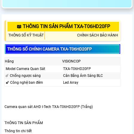
📖 THÔNG TIN SẢN PHẨM TXA-T06HD20FP
THÔNG SỐ KỸ THUẬT
CHÍNH SÁCH BẢO HÀNH
THÔNG SỐ CHÍNH CAMERA TXA-T06HD20FP
Hãng
VISIONCOP
Model Camera Quan Sát
TXA-T06HD20FP
☄️ Chống ngược sáng
Cân Bằng Ánh Sáng BLC
🌠 Công nghệ ban đêm
Led Array
Camera quan sát AHD I-Tech TXA-T06HD20FP (Trắng)
THÔNG TIN SẢN PHẨM
Thông tin chi tiết