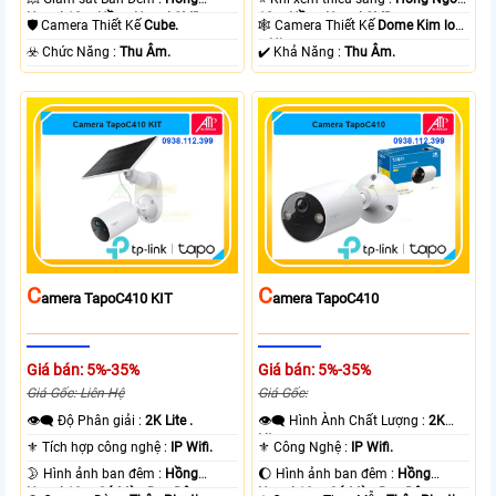
Ngoại 10m Hồng Ngoại SMD.
10m Hồng Ngoại SMD.
🛡 Camera Thiết Kế
Cube.
🕸️ Camera Thiết Kế
Dome Kim loại
+ Nhựa.
️☣️ Chức Năng :
Thu Âm.
️✔️ Khả Năng :
Thu Âm.
C
C
Amera TapoC410 KIT
Amera TapoC410
Giá bán: 5%-35%
Giá bán: 5%-35%
Giá Gốc: Liên Hệ
Giá Gốc:
👁️‍🗨 Độ Phân giải :
2K Lite .
👁️‍🗨 Hình Ành Chất Lượng :
2K
Lite .
⚜️ Tích hợp công nghệ :
IP Wifi.
⚜️ Công Nghệ :
IP Wifi.
🌛 Hình ảnh ban đêm :
Hồng
🌔 Hình ảnh ban đêm :
Hồng
Ngoại 10m Có Màu Ban Ðêm.
Ngoại 10m Có Màu Ban Ðêm.