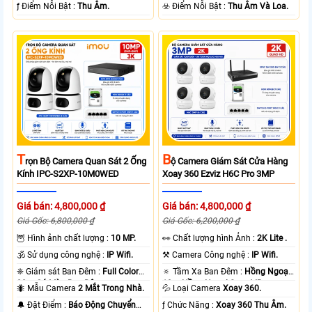
loại + Nhựa.
️ƒ Điểm Nỗi Bật :
Thu Âm.
️☣️ Điểm Nỗi Bật :
Thu Âm Và Loa.
T
B
Rọn Bộ Camera Quan Sát 2 Ống
Ộ Camera Giám Sát Cửa Hàng
Kính IPC-S2XP-10M0WED
Xoay 360 Ezviz H6C Pro 3MP
Giá bán: 4,800,000 ₫
Giá bán: 4,800,000 ₫
Giá Gốc: 6,800,000 ₫
Giá Gốc: 6,200,000 ₫
🦉 Hình ảnh chất lượng :
10 MP.
️👀 Chất lượng hình Ảnh :
2K Lite .
🕉️ Sử dụng công nghệ :
IP Wifi.
⚒ Camera Công nghệ :
IP Wifi.
❈ Giám sát Ban Đêm :
Full Color
🔅 Tầm Xa Ban Đêm :
Hồng Ngoại
20m Có Màu Ban Ðêm.
10m Hồng Ngoại Smart IR.
🐜 Mẫu Camera
2 Mắt Trong Nhà.
💦 Loại Camera
Xoay 360.
️🔔 Đặt Điểm :
Báo Động Chuyển
️ƒ Chức Năng :
Xoay 360 Thu Âm.