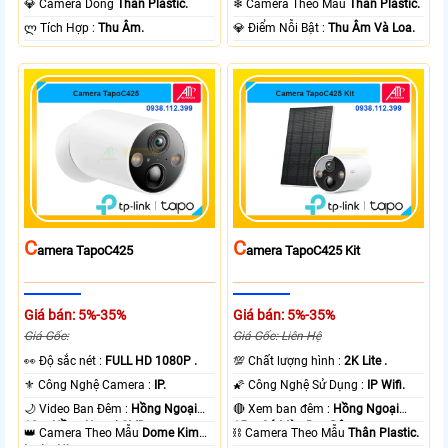
💎 Camera Dòng
Thân Plastic.
❄ Camera Theo Mẫu
Thân Plastic.
️ლ Tích Hợp :
Thu Âm.
️💎 Điểm Nỗi Bật :
Thu Âm Và Loa.
C
C
Amera TapoC425
Amera TapoC425 Kit
Giá bán: 5%-35%
Giá bán: 5%-35%
Giá Gốc:
Giá Gốc: Liên Hệ
️👀 Độ sắc nét :
FULL HD 1080P .
💯 Chất lượng hình :
2K Lite .
⚜️ Công Nghệ Camera :
IP.
🌠 Công Nghệ Sử Dụng :
IP Wifi.
🌙 Video Ban Đêm :
Hồng Ngoại
🔴 Xem ban đêm :
Hồng Ngoại
10m Hồng Ngoại SMD.
15m Có Màu Ban Ðêm.
👑 Camera Theo Mẫu
Dome Kim
⛓ Camera Theo Mẫu
Thân Plastic.