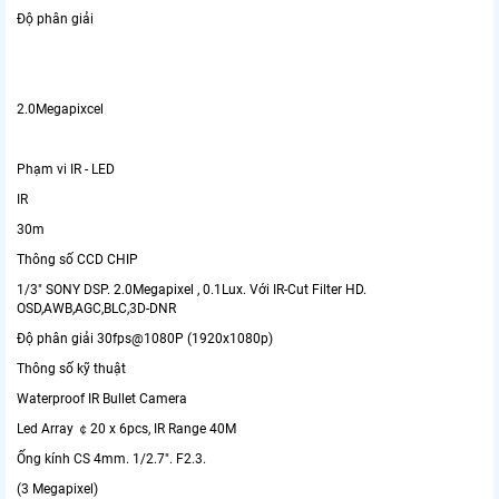
Độ phân giải
2.0Megapixcel
Phạm vi IR - LED
IR
30m
Thông số CCD CHIP
1/3" SONY DSP. 2.0Megapixel , 0.1Lux. Với IR-Cut Filter HD.
OSD,AWB,AGC,BLC,3D-DNR
Độ phân giải 30fps@1080P (1920x1080p)
Thông số kỹ thuật
Waterproof IR Bullet Camera
Led Array ￠20 x 6pcs, IR Range 40M
Ống kính CS 4mm. 1/2.7". F2.3.
(3 Megapixel)