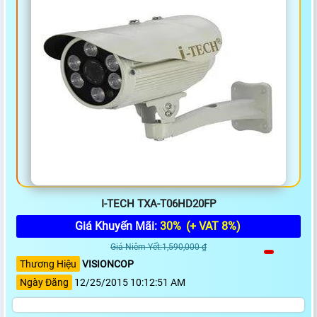
I-TECH TXA-T06HD20FP
Giá Khuyến Mãi:
30%
(+ VAT 8%)
Giá Niêm Yết:1,590,000 ₫
Thương Hiệu
VISIONCOP
Ngày Đăng
12/25/2015 10:12:51 AM