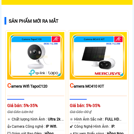
SẢN PHẨM MỚI RA MẮT
C
C
Amera Wifi TapoC120
Amera MC410 KIT
Giá bán: 5%-35%
Giá bán: 5%-35%
Giá Gốc: Liên hệ
Giá Gốc: 00 ₫
🔅 Chất lượng hình Ảnh :
Ultra 2k +
🔆 Hình Ảnh Sắc nét :
FULL HD
.
1080P .
👍 Camera Công nghệ :
IP Wifi.
🌠 Công Nghệ Hình Ảnh :
IP.
💥 Giám sát Ban Đêm :
Hồng
⭐ Khi xem thiếu sáng :
Hồng Ngoại