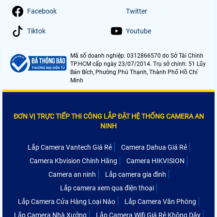
Facebook
Twitter
Tiktok
Youtube
Mã số doanh nghiệp: 0312866570 do Sở Tài Chính
TP.HCM cấp ngày 23/07/2014. Trụ sở chính: 51 Lũy
Bán Bích, Phường Phú Thạnh, Thành Phố Hồ Chí
Minh
ĐƠN VỊ TRỰC TIẾP THI CÔNG LẮP ĐẶT HỆ THỐNG CAMERA AN
NINH
Lắp Camera Vantech Giá Rẻ
Camera Dahua Giá Rẻ
Camera Kbvision Chính Hãng
Camera HIKVISION
Camera an ninh
Lắp camera gia đình
Lắp camera xem qua điện thoại
Lắp Camera Cửa Hàng Loại Nào
Lắp Camera Văn Phòng
Lắp Camera Nhà Xưởng
Lắp Camera Wifi Giá Rẻ Không Dây