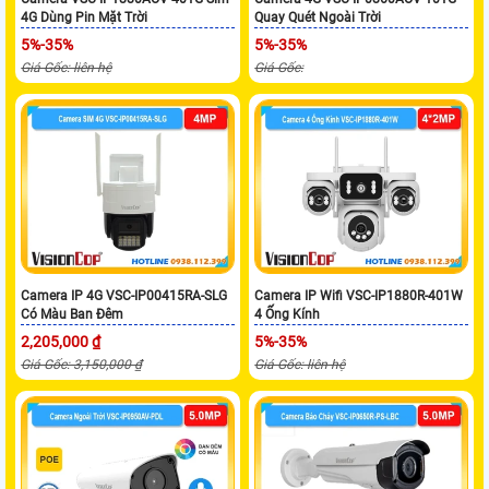
4G Dùng Pin Mặt Trời
Quay Quét Ngoài Trời
5%-35%
5%-35%
Giá Gốc: liên hệ
Giá Gốc:
Camera IP 4G VSC-IP00415RA-SLG
Camera IP Wifi VSC-IP1880R-401W
Có Màu Ban Đêm
4 Ống Kính
2,205,000 ₫
5%-35%
Giá Gốc: 3,150,000 ₫
Giá Gốc: liên hệ