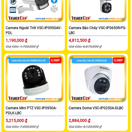
Camera Ngoài Trời VSC-IP0950AV-
Camera Báo Cháy VSC-IP0650R-PS-
PDL
LBC
1,190,000 ₫
4,812,500 ₫
Giá Gốc: 1,700,000 ₫
Giá Gốc: 6,875,000 ₫
Camera Mini PTZ VSC-IP0950A-
Camera Dome VSC-IP0250A-DLBC
PDLK-LBC
5,215,000 ₫
2,884,000 ₫
Giá Gốc: 7,450,000 ₫
Giá Gốc: 4,120,000 ₫