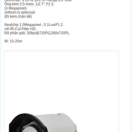
Led Array: ￠20 x2 pcs, IR Range:25- 30M
Ống kính CS 4mm. 1/2.7". F2.3.
(3 Megapixel)
(4/6mm is optional)
(Đi kèm chân đế)
Nextchip 1.0Megapixel , 0.1Lux/F1.2.
với IR-Cut Filter HD.
Độ phân giải: 30fps@720P(1280x720P),
IR: 15-25m