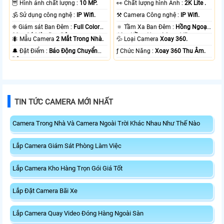
🦉 Hình ảnh chất lượng :
10 MP.
️👀 Chất lượng hình Ảnh :
2K Lite .
🕉️ Sử dụng công nghệ :
IP Wifi.
⚒ Camera Công nghệ :
IP Wifi.
❈ Giám sát Ban Đêm :
Full Color
🔅 Tầm Xa Ban Đêm :
Hồng Ngoại
20m Có Màu Ban Ðêm.
10m Hồng Ngoại Smart IR.
🐜 Mẫu Camera
2 Mắt Trong Nhà.
💦 Loại Camera
Xoay 360.
️🔔 Đặt Điểm :
Báo Động Chuyển
️ƒ Chức Năng :
Xoay 360 Thu Âm.
Động.
TIN TỨC CAMERA MỚI NHẤT
Camera Trong Nhà Và Camera Ngoài Trời Khác Nhau Như Thế Nào
Lắp Camera Giám Sát Phòng Làm Việc
Lắp Camera Kho Hàng Trọn Gói Giá Tốt
Lắp Đặt Camera Bãi Xe
Lắp Camera Quay Video Đóng Hàng Ngoài Sàn