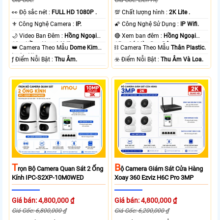
️👀 Độ sắc nét :
FULL HD 1080P .
💯 Chất lượng hình :
2K Lite .
⚜️ Công Nghệ Camera :
IP.
🌠 Công Nghệ Sử Dụng :
IP Wifi.
🌙 Video Ban Đêm :
Hồng Ngoại
🔴 Xem ban đêm :
Hồng Ngoại
10m Hồng Ngoại SMD.
15m Có Màu Ban Ðêm.
👑 Camera Theo Mẫu
Dome Kim
⛓ Camera Theo Mẫu
Thân Plastic.
loại + Nhựa.
️ƒ Điểm Nỗi Bật :
Thu Âm.
️☣️ Điểm Nỗi Bật :
Thu Âm Và Loa.
T
B
Rọn Bộ Camera Quan Sát 2 Ống
Ộ Camera Giám Sát Cửa Hàng
Kính IPC-S2XP-10M0WED
Xoay 360 Ezviz H6C Pro 3MP
Giá bán: 4,800,000 ₫
Giá bán: 4,800,000 ₫
Giá Gốc: 6,800,000 ₫
Giá Gốc: 6,200,000 ₫