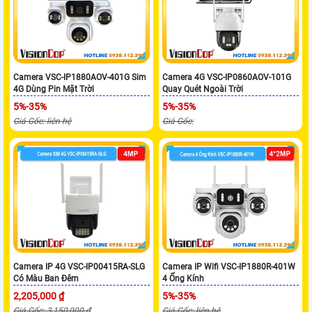
Camera VSC-IP1880AOV-401G Sim
Camera 4G VSC-IP0860AOV-101G
4G Dùng Pin Mặt Trời
Quay Quét Ngoài Trời
5%-35%
5%-35%
Giá Gốc: liên hệ
Giá Gốc:
Camera IP 4G VSC-IP00415RA-SLG
Camera IP Wifi VSC-IP1880R-401W
Có Màu Ban Đêm
4 Ống Kính
2,205,000 ₫
5%-35%
Giá Gốc: 3,150,000 ₫
Giá Gốc: liên hệ