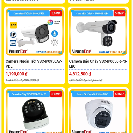
Camera Ngoài Trời VSC-IP0950AV-
Camera Báo Cháy VSC-IP0650R-PS-
PDL
LBC
1,190,000 ₫
4,812,500 ₫
Giá Gốc: 1,700,000 ₫
Giá Gốc: 6,875,000 ₫