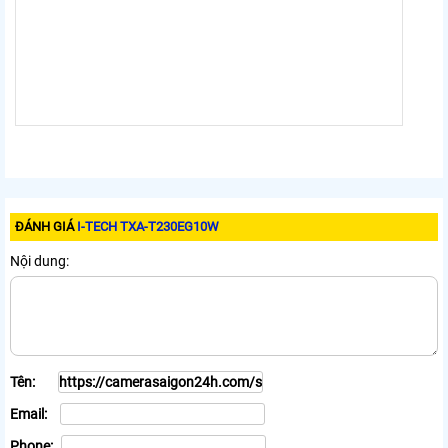
ĐÁNH GIÁ
I-TECH TXA-T230EG10W
Nội dung:
Tên:
Email:
Phone: