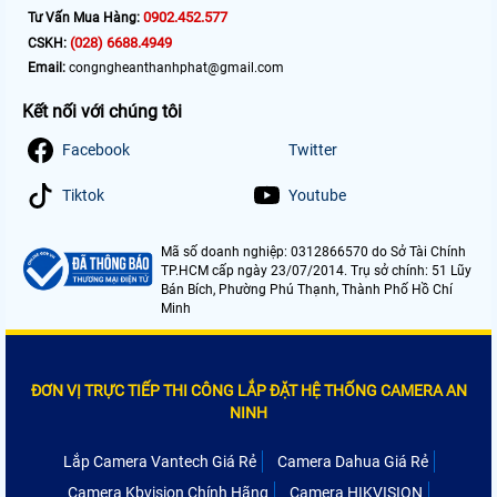
0902.452.577
Tư Vấn Mua Hàng:
(028) 6688.4949
CSKH:
Email:
congngheanthanhphat@gmail.com
Kết nối với chúng tôi
Facebook
Twitter
Tiktok
Youtube
Mã số doanh nghiệp: 0312866570 do Sở Tài Chính
TP.HCM cấp ngày 23/07/2014. Trụ sở chính: 51 Lũy
Bán Bích, Phường Phú Thạnh, Thành Phố Hồ Chí
Minh
ĐƠN VỊ TRỰC TIẾP THI CÔNG LẮP ĐẶT HỆ THỐNG CAMERA AN
NINH
Lắp Camera Vantech Giá Rẻ
Camera Dahua Giá Rẻ
Camera Kbvision Chính Hãng
Camera HIKVISION