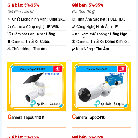
Giá bán: 5%-35%
Giá bán: 5%-35%
Giá Gốc: Liên hệ
Giá Gốc: 00 ₫
🔅 Chất lượng hình Ảnh :
Ultra 2k +
🔆 Hình Ảnh Sắc nét :
FULL HD
.
1080P .
👍 Camera Công nghệ :
IP Wifi.
🌠 Công Nghệ Hình Ảnh :
IP.
💥 Giám sát Ban Đêm :
Hồng
⭐ Khi xem thiếu sáng :
Hồng Ngoại
Ngoại 10m Hồng Ngoại SMD.
10m Hồng Ngoại SMD.
🛡 Camera Thiết Kế
Cube.
🕸️ Camera Thiết Kế
Dome Kim loại
+ Nhựa.
️☣️ Chức Năng :
Thu Âm.
️✔️ Khả Năng :
Thu Âm.
C
C
Amera TapoC410 KIT
Amera TapoC410
Giá bán: 5%-35%
Giá bán: 5%-35%