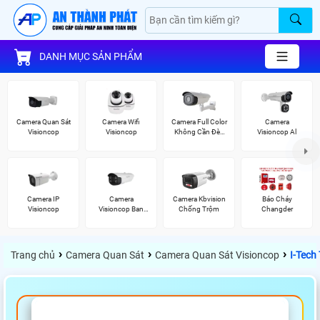
DANH MỤC SẢN PHẨM
Camera Quan Sát
Camera Wifi
Camera Full Color
Camera
Visioncop
Visioncop
Không Cần Đèn
Visioncop Al
VisionCop
Camera IP
Camera
Camera Kbvision
Báo Cháy
Visioncop
Visioncop Ban
Chống Trộm
Changder
Đêm Có Màu
›
›
›
Trang chủ
Camera Quan Sát
Camera Quan Sát Visioncop
I-Tec