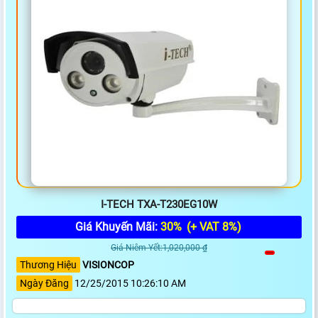
I-TECH TXA-T230EG10W
Giá Khuyến Mãi:
30%
(+ VAT 8%)
Giá Niêm Yết:1,020,000 ₫
Thương Hiệu
VISIONCOP
Ngày Đăng
12/25/2015 10:26:10 AM