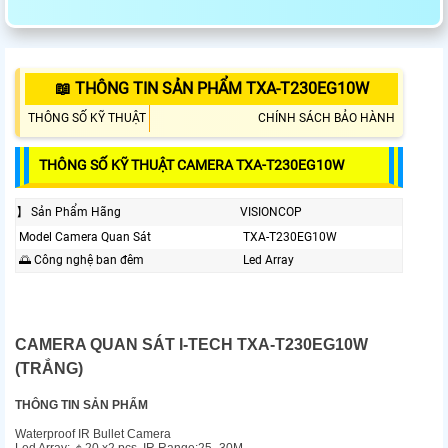
📖 THÔNG TIN SẢN PHẨM TXA-T230EG10W
THÔNG SỐ KỸ THUẬT
CHÍNH SÁCH BẢO HÀNH
THÔNG SỐ KỸ THUẬT CAMERA TXA-T230EG10W
】 Sản Phẩm Hãng
VISIONCOP
Model Camera Quan Sát
TXA-T230EG10W
🌅 Công nghệ ban đêm
Led Array
CAMERA QUAN SÁT I-TECH TXA-T230EG10W
(TRẮNG)
THÔNG TIN SẢN PHẨM
Waterproof IR Bullet Camera