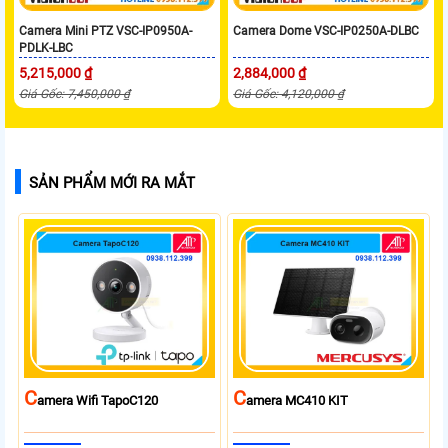
Camera Mini PTZ VSC-IP0950A-
Camera Dome VSC-IP0250A-DLBC
PDLK-LBC
5,215,000 ₫
2,884,000 ₫
Giá Gốc: 7,450,000 ₫
Giá Gốc: 4,120,000 ₫
SẢN PHẨM MỚI RA MẮT
C
C
Amera Wifi TapoC120
Amera MC410 KIT