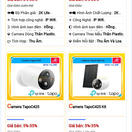
Giá Gốc: Liên Hệ
Giá Gốc:
👁️‍🗨 Độ Phân giải :
2K Lite .
👁️‍🗨 Hình Ành Chất Lượng :
2K
Lite .
⚜️ Tích hợp công nghệ :
IP Wifi.
⚜️ Công Nghệ :
IP Wifi.
🌛 Hình ảnh ban đêm :
Hồng
🌔 Hình ảnh ban đêm :
Hồng
Ngoại 10m Có Màu Ban Ðêm.
Ngoại 10m Có Màu Ban Ðêm.
💎 Camera Dòng
Thân Plastic.
❄ Camera Theo Mẫu
Thân Plastic.
️ლ Tích Hợp :
Thu Âm.
️💎 Điểm Nỗi Bật :
Thu Âm Và Loa.
C
C
Amera TapoC425
Amera TapoC425 Kit
Giá bán: 5%-35%
Giá bán: 5%-35%
Giá Gốc:
Giá Gốc: Liên Hệ