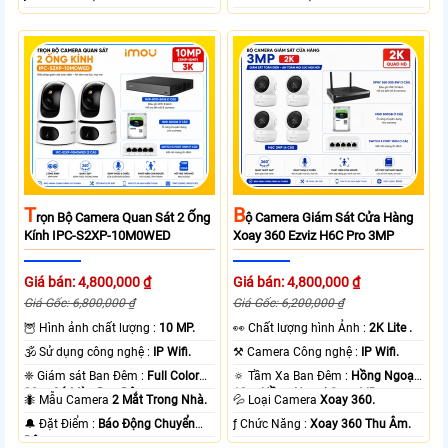
T
B
Rọn Bộ Camera Quan Sát 2 Ống
Ộ Camera Giám Sát Cửa Hàng
Kính IPC-S2XP-10M0WED
Xoay 360 Ezviz H6C Pro 3MP
Giá bán: 4,800,000 ₫
Giá bán: 4,800,000 ₫
Giá Gốc: 6,800,000 ₫
Giá Gốc: 6,200,000 ₫
🦉 Hình ảnh chất lượng :
10 MP.
️👀 Chất lượng hình Ảnh :
2K Lite .
🕉️ Sử dụng công nghệ :
IP Wifi.
⚒ Camera Công nghệ :
IP Wifi.
❈ Giám sát Ban Đêm :
Full Color
🔅 Tầm Xa Ban Đêm :
Hồng Ngoại
20m Có Màu Ban Ðêm.
10m Hồng Ngoại Smart IR.
🐜 Mẫu Camera
2 Mắt Trong Nhà.
💦 Loại Camera
Xoay 360.
️🔔 Đặt Điểm :
Báo Động Chuyển
️ƒ Chức Năng :
Xoay 360 Thu Âm.
Động.