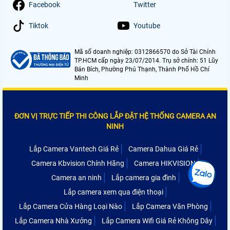
Facebook
Twitter
Tiktok
Youtube
Mã số doanh nghiệp: 0312866570 do Sở Tài Chính
TP.HCM cấp ngày 23/07/2014. Trụ sở chính: 51 Lũy
Bán Bích, Phường Phú Thạnh, Thành Phố Hồ Chí
Minh
ĐƠN VỊ TRỰC TIẾP THI CÔNG LẮP ĐẶT HỆ THỐNG CAMERA AN
NINH
Lắp Camera Vantech Giá Rẻ
Camera Dahua Giá Rẻ
Camera Kbvision Chính Hãng
Camera HIKVISION
Camera an ninh
Lắp camera gia đình
Lắp camera xem qua điện thoại
Lắp Camera Cửa Hàng Loại Nào
Lắp Camera Văn Phòng
Lắp Camera Nhà Xưởng
Lắp Camera Wifi Giá Rẻ Không Dây