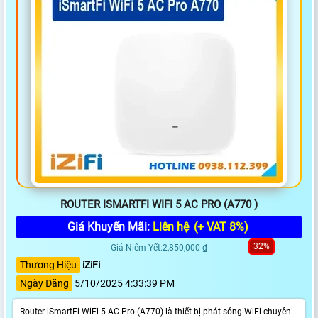
ROUTER ISMARTFI WIFI 5 AC PRO (A770 )
Giá Khuyến Mãi:
Liên hệ
(+ VAT 8%)
32%
Giá Niêm Yết:2,850,000 ₫
Thương Hiệu
iZiFi
Ngày Đăng
5/10/2025 4:33:39 PM
Router iSmartFi WiFi 5 AC Pro (A770) là thiết bị phát sóng WiFi chuyên