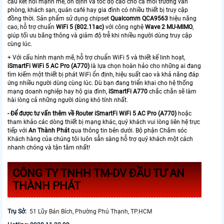
cầu kết nối mạnh mẽ, ổn định và tốc độ cao cho cả môi trường văn
phòng, khách sạn, quán café hay gia đình có nhiều thiết bị truy cập
đồng thời. Sản phẩm sử dụng chipset
Qualcomm QCA9563
hiệu năng
cao, hỗ trợ chuẩn
WiFi 5 (802.11ac)
với công nghệ
Wave 2 MU-MIMO
,
giúp tối ưu băng thông và giảm độ trễ khi nhiều người dùng truy cập
cùng lúc.
+ Với cấu hình mạnh mẽ, hỗ trợ chuẩn WiFi 5 và thiết kế linh hoạt,
iSmartFi WiFi 5 AC Pro (A770)
là lựa chọn hoàn hảo cho những ai đang
tìm kiếm một thiết bị phát WiFi ổn định, hiệu suất cao và khả năng đáp
ứng nhiều người dùng cùng lúc. Dù bạn đang triển khai cho hệ thống
mạng doanh nghiệp hay hộ gia đình,
iSmartFi A770
chắc chắn sẽ làm
hài lòng cả những người dùng khó tính nhất.
- Để được tư vấn thêm về Router iSmartFi WiFi 5 AC Pro (A770)
hoặc
tham khảo các dòng thiết bị mạng khác, quý khách vui lòng liên hệ trực
tiếp với
An Thành Phát
qua thông tin bên dưới. Bộ phận Chăm sóc
Khách hàng của chúng tôi luôn sẵn sàng hỗ trợ quý khách một cách
nhanh chóng và tận tâm nhất!
CÔNG TY TNHH TM-DV ĐẦU TƯ AN
THÀNH PHÁT
Trụ Sở:
51 Lũy Bán Bích, Phường Phú Thạnh, TP.HCM