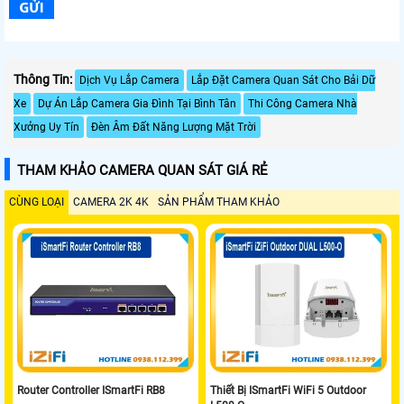
Thông Tin:
Dịch Vụ Lắp Camera
Lắp Đặt Camera Quan Sát Cho Bải Dữ
Xe
Dự Án Lắp Camera Gia Đình Tại Bình Tân
Thi Công Camera Nhà
Xưởng Uy Tín
Đèn Âm Đất Năng Lượng Mặt Trời
THAM KHẢO CAMERA QUAN SÁT GIÁ RẺ
CÙNG LOẠI
CAMERA 2K 4K
SẢN PHẨM THAM KHẢO
Router Controller ISmartFi RB8
Thiết Bị ISmartFi WiFi 5 Outdoor