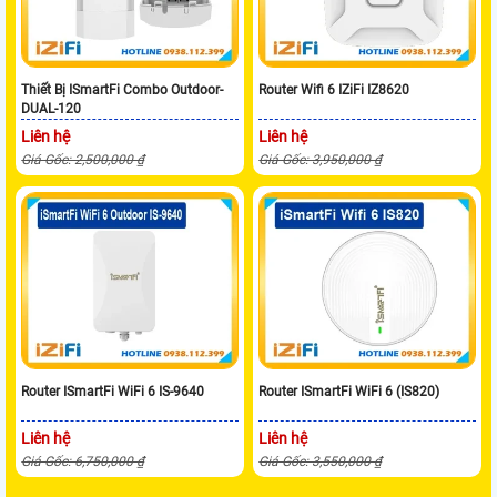
Thiết Bị ISmartFi Combo Outdoor-
Router Wifi 6 IZiFi IZ8620
DUAL-120
Liên hệ
Liên hệ
Giá Gốc: 2,500,000 ₫
Giá Gốc: 3,950,000 ₫
Router ISmartFi WiFi 6 IS-9640
Router ISmartFi WiFi 6 (IS820)
Liên hệ
Liên hệ
Giá Gốc: 6,750,000 ₫
Giá Gốc: 3,550,000 ₫