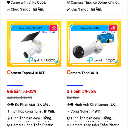
Ngoại 10m Hồng Ngoại SMD.
10m Hồng Ngoại SMD.
🛡 Camera Thiết Kế
Cube.
🕸️ Camera Thiết Kế
Dome Kim loại
+ Nhựa.
️☣️ Chức Năng :
Thu Âm.
️✔️ Khả Năng :
Thu Âm.
C
C
Amera TapoC410 KIT
Amera TapoC410
Giá bán: 5%-35%
Giá bán: 5%-35%
Giá Gốc: Liên Hệ
Giá Gốc:
👁️‍🗨 Độ Phân giải :
2K Lite .
👁️‍🗨 Hình Ành Chất Lượng :
2K
Lite .
⚜️ Tích hợp công nghệ :
IP Wifi.
⚜️ Công Nghệ :
IP Wifi.
🌛 Hình ảnh ban đêm :
Hồng
🌔 Hình ảnh ban đêm :
Hồng
Ngoại 10m Có Màu Ban Ðêm.
Ngoại 10m Có Màu Ban Ðêm.
💎 Camera Dòng
Thân Plastic.
❄ Camera Theo Mẫu
Thân Plastic.