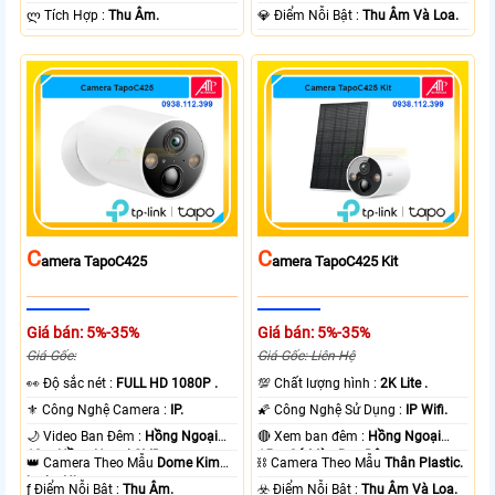
️ლ Tích Hợp :
Thu Âm.
️💎 Điểm Nỗi Bật :
Thu Âm Và Loa.
C
C
Amera TapoC425
Amera TapoC425 Kit
Giá bán: 5%-35%
Giá bán: 5%-35%
Giá Gốc:
Giá Gốc: Liên Hệ
️👀 Độ sắc nét :
FULL HD 1080P .
💯 Chất lượng hình :
2K Lite .
⚜️ Công Nghệ Camera :
IP.
🌠 Công Nghệ Sử Dụng :
IP Wifi.
🌙 Video Ban Đêm :
Hồng Ngoại
🔴 Xem ban đêm :
Hồng Ngoại
10m Hồng Ngoại SMD.
15m Có Màu Ban Ðêm.
👑 Camera Theo Mẫu
Dome Kim
⛓ Camera Theo Mẫu
Thân Plastic.
loại + Nhựa.
️ƒ Điểm Nỗi Bật :
Thu Âm.
️☣️ Điểm Nỗi Bật :
Thu Âm Và Loa.