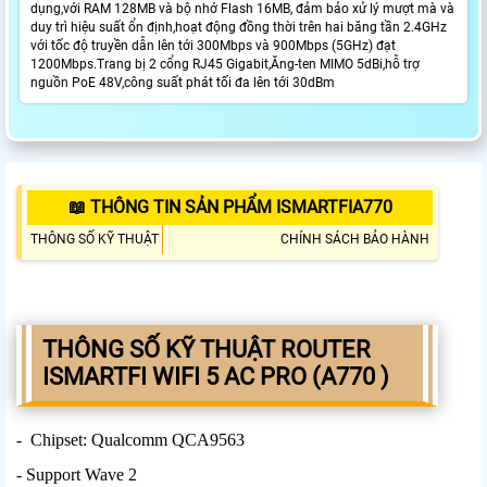
dụng,với RAM 128MB và bộ nhớ Flash 16MB, đảm bảo xử lý mượt mà và
duy trì hiệu suất ổn định,hoạt động đồng thời trên hai băng tần 2.4GHz
với tốc độ truyền dẫn lên tới 300Mbps và 900Mbps (5GHz) đạt
1200Mbps.Trang bị 2 cổng RJ45 Gigabit,Ăng-ten MIMO 5dBi,hỗ trợ
nguồn PoE 48V,công suất phát tối đa lên tới 30dBm
📖 THÔNG TIN SẢN PHẨM ISMARTFIA770
THÔNG SỐ KỸ THUẬT
CHÍNH SÁCH BẢO HÀNH
THÔNG SỐ KỸ THUẬT ROUTER
ISMARTFI WIFI 5 AC PRO (A770 )
- Chipset: Qualcomm QCA9563
- Support Wave 2