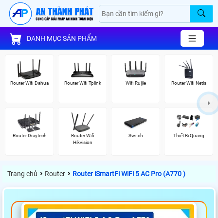
DANH MỤC SẢN PHẨM
Router Wifi Dahua
Router Wifi Tplink
Wifi Ruijie
Router Wifi Netis
Router Draytech
Router Wifi
Switch
Thiết Bị Quang
Hikvision
›
›
Trang chủ
Router
Router iSmartFi WiFi 5 AC Pro (A770 )