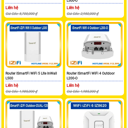
L500-O
Liên hệ
Liên hệ
Giá Gốc: 5,700,000 ₫
Giá Gốc: 2,950,000 ₫
Router ISmartFi WiFi 5 Lite InWall
Router ISmartFi WiFi 4 Outdoor
L500
L200-O
Liên hệ
Liên hệ
Giá Gốc: 1,985,000 ₫
Giá Gốc: 1,985,000 ₫