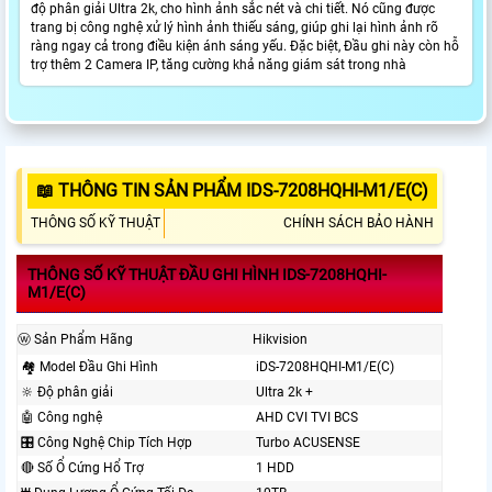
độ phân giải Ultra 2k, cho hình ảnh sắc nét và chi tiết. Nó cũng được
trang bị công nghệ xử lý hình ảnh thiếu sáng, giúp ghi lại hình ảnh rõ
ràng ngay cả trong điều kiện ánh sáng yếu. Đặc biệt, Đầu ghi này còn hỗ
trợ thêm 2 Camera IP, tăng cường khả năng giám sát trong nhà
📖 THÔNG TIN SẢN PHẨM IDS-7208HQHI-M1/E(C)
THÔNG SỐ KỸ THUẬT
CHÍNH SÁCH BẢO HÀNH
THÔNG SỐ KỸ THUẬT ĐẦU GHI HÌNH IDS-7208HQHI-
M1/E(C)
ⓦ Sản Phẩm Hãng
Hikvision
🏘 Model Đầu Ghi Hình
iDS-7208HQHI-M1/E(C)
🔆 Độ phân giải
Ultra 2k +
🤖️ Công nghệ
AHD CVI TVI BCS
🎛 Công Nghệ Chip Tích Hợp
Turbo ACUSENSE
🔴 Số Ổ Cứng Hổ Trợ
1 HDD