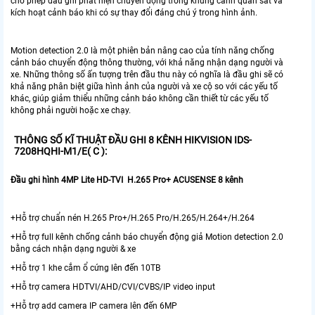
cho phép đầu ghi phát hiện chuyển động trong khung cảnh quan sát và
kích hoạt cảnh báo khi có sự thay đổi đáng chú ý trong hình ảnh.
Motion detection 2.0 là một phiên bản nâng cao của tính năng chống
cảnh báo chuyển động thông thường, với khả năng nhận dạng người và
xe. Những thông số ấn tượng trên đầu thu này có nghĩa là đầu ghi sẽ có
khả năng phân biệt giữa hình ảnh của người và xe cộ so với các yếu tố
khác, giúp giảm thiểu những cảnh báo không cần thiết từ các yếu tố
không phải người hoặc xe chạy.
THÔNG SỐ KĨ THUẬT ĐẦU GHI 8 KÊNH HIKVISION IDS-
7208HQHI-M1/E( C ):
Đầu ghi hình 4MP Lite HD-TVI H.265 Pro+ ACUSENSE 8 kênh
+Hỗ trợ chuẩn nén H.265 Pro+/H.265 Pro/H.265/H.264+/H.264
+Hỗ trợ full kênh chống cảnh báo chuyển động giả Motion detection 2.0
bằng cách nhận dạng người & xe
+Hỗ trợ 1 khe cắm ổ cứng lên đến 10TB
+Hỗ trợ camera HDTVI/AHD/CVI/CVBS/IP video input
+Hỗ trợ add camera IP camera lên đến 6MP