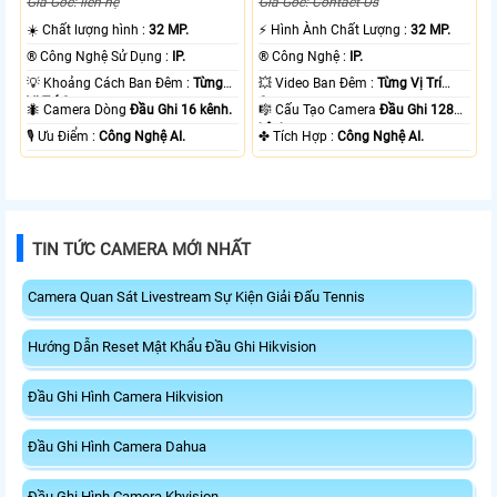
Giá Gốc: liên hệ
Giá Gốc: Contact Us
☀️ Chất lượng hình :
32 MP.
️⚡ Hình Ành Chất Lượng :
32 MP.
®️ Công Nghệ Sử Dụng :
IP.
®️ Công Nghệ :
IP.
💡 Khoảng Cách Ban Đêm :
Từng
💥 Video Ban Đêm :
Từng Vị Trí
Vị Trí Camera .
Camera .
🐜 Camera Dòng
Đầu Ghi 16 kênh.
🎼️ Cấu Tạo Camera
Đầu Ghi 128
kênh.
️🎙 Ưu Điểm :
Công Nghệ AI.
️✤ Tích Hợp :
Công Nghệ AI.
TIN TỨC CAMERA MỚI NHẤT
Camera Quan Sát Livestream Sự Kiện Giải Đấu Tennis
Hướng Dẫn Reset Mật Khẩu Đầu Ghi Hikvision
Đầu Ghi Hình Camera Hikvision
Đầu Ghi Hình Camera Dahua
Đầu Ghi Hình Camera Kbvision