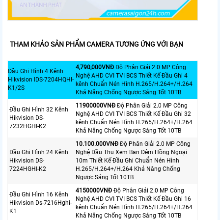
THAM KHẢO SẢN PHẨM CAMERA TƯƠNG ỨNG VỚI BẠN
4,790,000VNÐ
Độ Phân Giải 2.0 MP Công
Đầu Ghi Hình 4 Kênh
Nghệ AHD CVI TVI BCS Thiết Kế Đầu Ghi 4
Hikvision IDS-7204HQHI-
kênh Chuẩn Nén Hình H.265/H.264+/H.264
K1/2S
Khả Năng Chống Ngược Sáng Tốt 10TB
11900000VNÐ
Độ Phân Giải 2.0 MP Công
Đầu Ghi Hình 32 Kênh
Nghệ AHD CVI TVI BCS Thiết Kế Đầu Ghi 32
Hikvision DS-
kênh Chuẩn Nén Hình H.265/H.264+/H.264
7232HGHI-K2
Khả Năng Chống Ngược Sáng Tốt 10TB
10.100.000VNÐ
Độ Phân Giải 2.0 MP Công
Đầu Ghi Hình 24 Kênh
Nghệ Đầu Thu Xem Ban Đêm Hồng Ngoại
Hikvision DS-
10m Thiết Kế Đầu Ghi Chuẩn Nén Hình
7224HGHI-K2
H.265/H.264+/H.264 Khả Năng Chống
Ngược Sáng Tốt 10TB
4150000VNÐ
Độ Phân Giải 2.0 MP Công
Đầu Ghi Hình 16 Kênh
Nghệ AHD CVI TVI BCS Thiết Kế Đầu Ghi 16
Hikvision Ds-7216Hghi-
kênh Chuẩn Nén Hình H.265/H.264+/H.264
K1
Khả Năng Chống Ngược Sáng Tốt 10TB