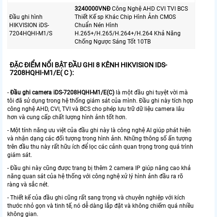
3240000VNÐ
Công Nghệ AHD CVI TVI BCS
Đầu ghi hình
Thiết Kế sp Khác Chip Hình Ảnh CMOS
HIKVISION iDS-
Chuẩn Nén Hình
7204HQHI-M1/S
H.265+/H.265/H.264+/H.264 Khả Năng
Chống Ngược Sáng Tốt 10TB
ĐẶC ĐIỂM NỔI BẬT ĐẦU GHI 8 KÊNH HIKVISION IDS-
7208HQHI-M1/E( C ):
-
Đầu ghi camera iDS-7208HQHI-M1/E(C)
là một đầu ghi tuyệt vời mà
tôi đã sử dụng trong hệ thống giám sát của mình. Đầu ghi này tích hợp
công nghệ AHD, CVI, TVI và BCS cho phép lưu trữ dữ liệu camera lâu
hơn và cung cấp chất lượng hình ảnh tốt hơn.
- Một tính năng ưu việt của đầu ghi này là công nghệ AI giúp phát hiện
và nhận dạng các đối tượng trong hình ảnh. Những thông số ấn tượng
trên đầu thu này rất hữu ích để lọc các cảnh quan trọng trong quá trình
giám sát.
- Đầu ghi này cũng được trang bị thêm 2 camera IP giúp nâng cao khả
năng quan sát của hệ thống với công nghệ xử lý hình ảnh đầu ra rõ
ràng và sắc nét.
- Thiết kế của đầu ghi cũng rất sang trọng và chuyên nghiệp với kích
thước nhỏ gọn và tinh tế, nó dễ dàng lắp đặt và không chiếm quá nhiều
không gian.