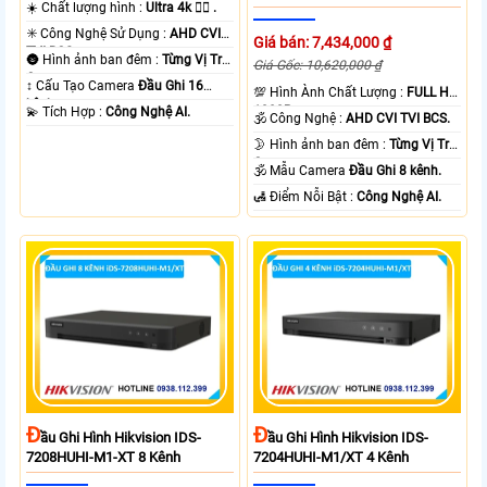
☀️ Chất lượng hình :
Ultra 4k 👍🏾 .
✳️ Công Nghệ Sử Dụng :
AHD CVI
Giá bán: 7,434,000 ₫
TVI BCS.
🌚 Hình ảnh ban đêm :
Từng Vị Trí
Giá Gốc: 10,620,000 ₫
Camera .
↕️ Cấu Tạo Camera
Đầu Ghi 16
💯 Hình Ành Chất Lượng :
FULL HD
kênh.
1080P .
️💫 Tích Hợp :
Công Nghệ AI.
🕉️ Công Nghệ :
AHD CVI TVI BCS.
🌛 Hình ảnh ban đêm :
Từng Vị Trí
Camera .
🕉️ Mẫu Camera
Đầu Ghi 8 kênh.
️🛃 Điểm Nỗi Bật :
Công Nghệ AI.
Đ
Đ
Ầu Ghi Hình Hikvision IDS-
Ầu Ghi Hình Hikvision IDS-
7208HUHI-M1-XT 8 Kênh
7204HUHI-M1/XT 4 Kênh