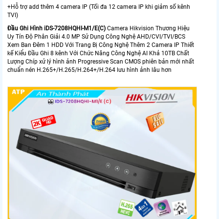
+Hỗ trợ add thêm 4 camera IP (Tối đa 12 camera IP khi giảm số kênh
TVI)
Đầu Ghi Hình iDS-7208HQHI-M1/E(C)
Camera Hikvision Thương Hiệu
Uy Tín Độ Phân Giải 4.0 MP Sử Dụng Công Nghệ AHD/CVI/TVI/BCS
Xem Ban Đêm 1 HDD Với Trang Bị Công Nghệ Thêm 2 Camera IP Thiết
kế Kiểu Đầu Ghi 8 kênh Với Chức Năng Công Nghệ AI Khả 10TB Chất
Lượng Chíp xử lý hình ảnh Progressive Scan CMOS phiên bản mới nhất
chuẩn nén H.265+/H.265/H.264+/H.264 lưu hình ảnh lâu hơn