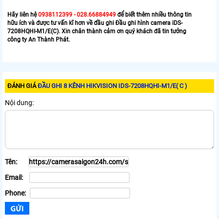
Hãy liên hệ
0938112399 - 028.66884949
để biết thêm nhiều thông tin
hữu ích và được tư vấn kĩ hơn về đầu ghi Đầu ghi hình camera iDS-
7208HQHI-M1/E(C). Xin chân thành cảm ơn quý khách đã tin tưởng
công ty An Thành Phát.
ĐÁNH GIÁ
ĐẦU GHI 8 KÊNH HIKVISION IDS-7208HQHI-M1/E( C )
Nội dung:
Tên:
Email:
Phone: