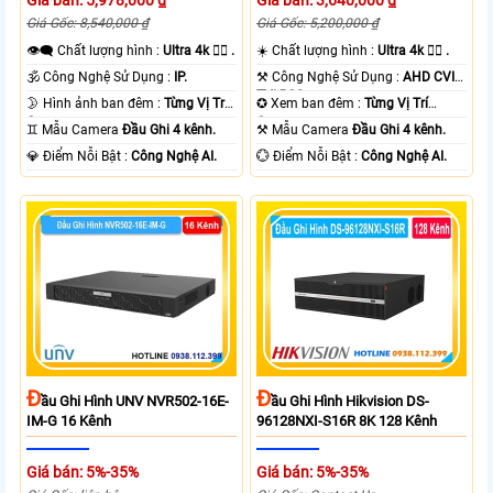
Giá bán: 5,978,000 ₫
Giá bán: 3,640,000 ₫
Giá Gốc: 8,540,000 ₫
Giá Gốc: 5,200,000 ₫
👁️‍🗨 Chất lượng hình :
Ultra 4k 👍🏾 .
☀️ Chất lượng hình :
Ultra 4k 👍🏾 .
🕉️ Công Nghệ Sử Dụng :
IP.
⚒ Công Nghệ Sử Dụng :
AHD CVI
TVI BCS.
🌛 Hình ảnh ban đêm :
Từng Vị Trí
✪ Xem ban đêm :
Từng Vị Trí
Camera .
Camera .
♊ Mẫu Camera
Đầu Ghi 4 kênh.
⚒ Mẫu Camera
Đầu Ghi 4 kênh.
️💎 Điểm Nỗi Bật :
Công Nghệ AI.
️💮 Điểm Nỗi Bật :
Công Nghệ AI.
Đ
Đ
Ầu Ghi Hình UNV NVR502-16E-
Ầu Ghi Hình Hikvision DS-
IM-G 16 Kênh
96128NXI-S16R 8K 128 Kênh
Giá bán: 5%-35%
Giá bán: 5%-35%