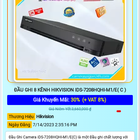
ĐẦU GHI 8 KÊNH HIKVISION IDS-7208HQHI-M1/E( C )
Giá Khuyến Mãi:
30%
(+ VAT 8%)
Giá Niêm Yết:3,660,000 ₫
Thương Hiệu
Hikvision
Ngày Đăng
7/14/2023 2:35:16 PM
Đầu Ghi Camera iDS-7208HQHI-M1/E(C) là một Đầu ghi chất lượng với