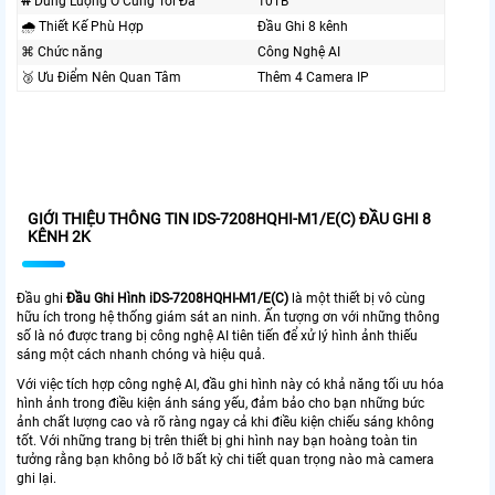
₩ Dung Lượng Ổ Cứng Tối Đa
10TB
🌧️ Thiết Kế Phù Hợp
Đầu Ghi 8 kênh
⌘ Chức năng
Công Nghệ AI
🥉 Ưu Điểm Nên Quan Tâm
Thêm 4 Camera IP
GIỚI THIỆU THÔNG TIN IDS-7208HQHI-M1/E(C) ĐẦU GHI 8
KÊNH 2K
Đầu ghi
Đầu Ghi Hình iDS-7208HQHI-M1/E(C)
là một thiết bị vô cùng
hữu ích trong hệ thống giám sát an ninh. Ấn tượng ơn với những thông
số là nó được trang bị công nghệ AI tiên tiến để xử lý hình ảnh thiếu
sáng một cách nhanh chóng và hiệu quả.
Với việc tích hợp công nghệ AI, đầu ghi hình này có khả năng tối ưu hóa
hình ảnh trong điều kiện ánh sáng yếu, đảm bảo cho bạn những bức
ảnh chất lượng cao và rõ ràng ngay cả khi điều kiện chiếu sáng không
tốt. Với những trang bị trên thiết bị ghi hình nay bạn hoàng toàn tin
tưởng rằng bạn không bỏ lỡ bất kỳ chi tiết quan trọng nào mà camera
ghi lại.