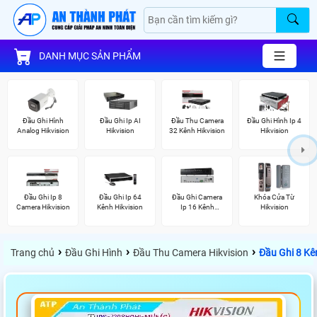
DANH MỤC SẢN PHẨM
Đầu Ghi Hình
Đầu Ghi Ip AI
Đầu Thu Camera
Đầu Ghi Hình Ip 4
Analog Hikvision
Hikvision
32 Kênh Hikvision
Hikvision
Đầu Ghi Ip 8
Đầu Ghi Ip 64
Đầu Ghi Camera
Khóa Cửa Từ
Camera Hikvision
Kênh Hikvision
Ip 16 Kênh
Hikvision
Hikvision
›
›
›
Trang chủ
Đầu Ghi Hình
Đầu Thu Camera Hikvision
Đầu Ghi 8 Kê