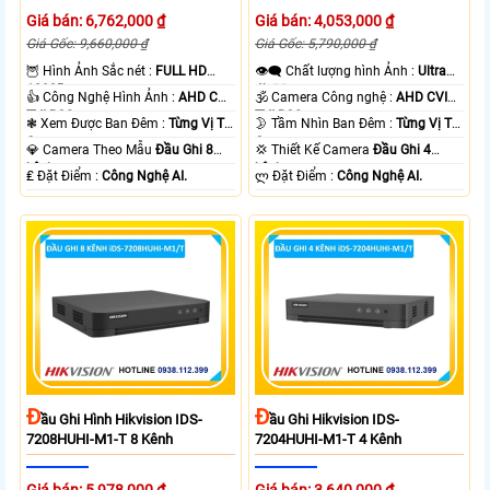
Giá bán: 6,762,000 ₫
Giá bán: 4,053,000 ₫
Giá Gốc: 9,660,000 ₫
Giá Gốc: 5,790,000 ₫
🦉 Hình Ảnh Sắc nét :
FULL HD
👁️‍🗨 Chất lượng hình Ảnh :
Ultra
1080P .
4k 👍🏾 .
👍 Công Nghệ Hình Ảnh :
AHD CVI
🕉️ Camera Công nghệ :
AHD CVI
TVI BCS.
TVI BCS.
❃ Xem Được Ban Đêm :
Từng Vị Trí
🌛 Tầm Nhìn Ban Đêm :
Từng Vị Trí
Camera .
Camera .
💎 Camera Theo Mẫu
Đầu Ghi 8
💢 Thiết Kế Camera
Đầu Ghi 4
kênh.
kênh.
️₤ Đặt Điểm :
Công Nghệ AI.
️ლ Đặt Điểm :
Công Nghệ AI.
Đ
Đ
Ầu Ghi Hình Hikvision IDS-
Ầu Ghi Hikvision IDS-
7208HUHI-M1-T 8 Kênh
7204HUHI-M1-T 4 Kênh