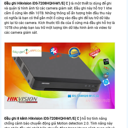
Đầu ghi Hikvision iDS-7208HQHI-M1/E( C )
là một thiết bị dùng để ghi
và quản lý hình ảnh từ các camera giám sát. Đầu ghi này hỗ trợ 1 khe
cắm ổ cứng lên đến 10TB. Những thông số ấn tượng trên đầu thu này
có nghĩa là bạn có thể gắn một ổ cứng vào đầu ghi để lưu trữ dữ liệu
ghi lại từ các camera. Kích thước tối đa của ổ cứng mà đầu ghi hỗ trợ là
10TB cho phép bạn lưu trữ một lượng lớn dữ liệu hình ảnh và video từ
các camera giám sát.
Đầu ghi 8 kênh Hikvision iDS-7208HQHI-M1/E( C )
hỗ trợ tính năng
chống cảnh báo chuyển động giả Motion detection 2.0. Tính năng này