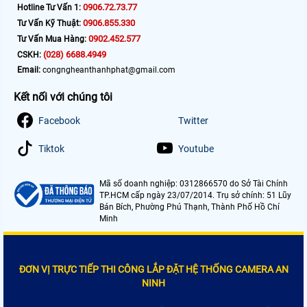
0906.72.73.77
Hotline Tư Vấn 1:
0906.855.330
Tư Vấn Kỹ Thuật:
0902.452.577
Tư Vấn Mua Hàng:
(028) 6688.4949
CSKH:
Email:
congngheanthanhphat@gmail.com
Kết nối với chúng tôi
Facebook
Twitter
Tiktok
Youtube
Mã số doanh nghiệp: 0312866570 do Sở Tài Chính
TP.HCM cấp ngày 23/07/2014. Trụ sở chính: 51 Lũy
Bán Bích, Phường Phú Thạnh, Thành Phố Hồ Chí
Minh
ĐƠN VỊ TRỰC TIẾP THI CÔNG LẮP ĐẶT HỆ THỐNG CAMERA AN
NINH