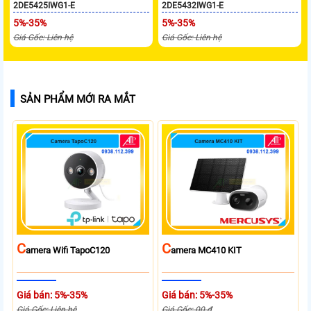
2DE5425IWG1-E
2DE5432IWG1-E
5%-35%
5%-35%
Giá Gốc: Liên hệ
Giá Gốc: Liên hệ
SẢN PHẨM MỚI RA MẮT
C
C
Amera Wifi TapoC120
Amera MC410 KIT
Giá bán: 5%-35%
Giá bán: 5%-35%
Giá Gốc: Liên hệ
Giá Gốc: 00 ₫