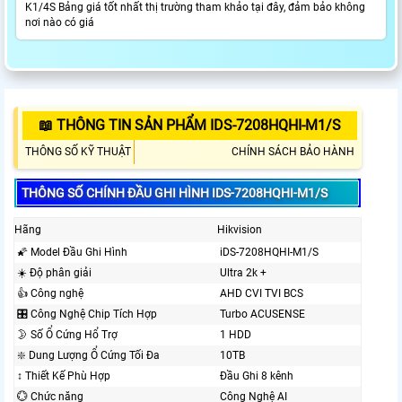
K1/4S Bảng giá tốt nhất thị trường tham khảo tại đây, đảm bảo không
nơi nào có giá
📖 THÔNG TIN SẢN PHẨM IDS-7208HQHI-M1/S
THÔNG SỐ KỸ THUẬT
CHÍNH SÁCH BẢO HÀNH
THÔNG SỐ CHÍNH ĐẦU GHI HÌNH IDS-7208HQHI-M1/S
Hãng
Hikvision
🌠 Model Đầu Ghi Hình
iDS-7208HQHI-M1/S
☀️ Độ phân giải
Ultra 2k +
👍 Công nghệ
AHD CVI TVI BCS
🎛 Công Nghệ Chip Tích Hợp
Turbo ACUSENSE
🌛 Số Ổ Cứng Hổ Trợ
1 HDD
❇️ Dung Lượng Ổ Cứng Tối Đa
10TB
↕️ Thiết Kế Phù Hợp
Đầu Ghi 8 kênh
💮 Chức năng
Công Nghệ AI