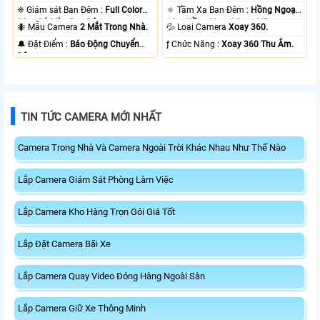
❈ Giám sát Ban Đêm :
Full Color
🔅 Tầm Xa Ban Đêm :
Hồng Ngoại
20m Có Màu Ban Ðêm.
10m Hồng Ngoại Smart IR.
🐜 Mẫu Camera
2 Mắt Trong Nhà.
💦 Loại Camera
Xoay 360.
️🔔 Đặt Điểm :
Báo Động Chuyển
️ƒ Chức Năng :
Xoay 360 Thu Âm.
Động.
TIN TỨC CAMERA MỚI NHẤT
Camera Trong Nhà Và Camera Ngoài Trời Khác Nhau Như Thế Nào
Lắp Camera Giám Sát Phòng Làm Việc
Lắp Camera Kho Hàng Trọn Gói Giá Tốt
Lắp Đặt Camera Bãi Xe
Lắp Camera Quay Video Đóng Hàng Ngoài Sàn
Lắp Camera Giữ Xe Thông Minh