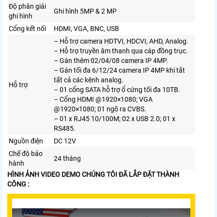
Độ phân giải
Ghi hình 5MP & 2 MP
ghi hình
Cổng kết nối
HDMI, VGA, BNC, USB
– Hỗ trợ camera HDTVI, HDCVI, AHD, Analog.
– Hỗ trợ truyền âm thanh qua cáp đồng trục.
– Gán thêm 02/04/08 camera IP 4MP.
– Gán tối đa 6/12/24 camera IP 4MP khi tắt
tất cả các kênh analog.
Hỗ trợ
– 01 cổng SATA hỗ trợ ổ cứng tối đa 10TB.
– Cổng HDMI @1920×1080; VGA
@1920×1080; 01 ngõ ra CVBS.
– 01 x RJ45 10/100M; 02 x USB 2.0; 01 x
RS485.
Nguồn điện
DC 12V
Chế độ bảo
24 tháng
hành
HÌNH ẢNH VIDEO DEMO CHÚNG TÔI ĐÃ LẮP ĐẶT THÀNH
CÔNG :