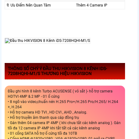
🔖 Ưu Điểm Nên Quan Tâm
Thêm 4 Camera IP
THÔNG SỐ CHÝ Ý ĐẦU THU HIKVISION 8 KÊNH IDS-
7208HQHI-M1/S THƯƠNG HIỆU HIKVISION
Đầu ghi hình 8 kênh Turbo ACUSENSE ( vỏ sắt )- hỗ trợ camera
HDTVI 4MP & 2 MP - 01 ổ cứng
• 8 ngõ vào video,chuẩn nén H.265 Pro+/H.265 Pro/H.265/ H.264
+, H.264
• Hỗ trợ camera HD TVI , HD CVI , AHD , Analog.
• Hỗ trợ truyền âm thanh qua cáp đồng trụ
• Gán thêm 04 camera IP 4MP ( khi chưa tắt các kênh analog ). Gán
tối đa 12 camera IP 4MP khi tắt tất cả các kênh analog
• 01 cổng SATA hỗ trợ ổ cứng tối đa 10TB
• Cổng HDMI @1920x1080 ; VGA @1920x1080; 01 ngõ ra CVBS