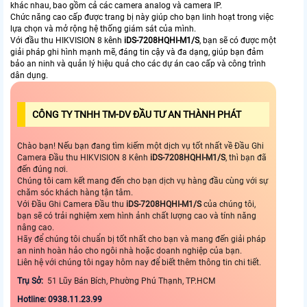
khác nhau, bao gồm cả các camera analog và camera IP.
Chức năng cao cấp được trang bị này giúp cho bạn linh hoạt trong việc
lựa chọn và mở rộng hệ thống giám sát của mình.
Với đầu thu HIKVISION 8 kênh
iDS-7208HQHI-M1/S
, bạn sẽ có được một
giải pháp ghi hình mạnh mẽ, đáng tin cậy và đa dạng, giúp bạn đảm
bảo an ninh và quản lý hiệu quả cho các dự án cao cấp và công trình
dân dụng.
CÔNG TY TNHH TM-DV ĐẦU TƯ AN THÀNH PHÁT
Chào bạn! Nếu bạn đang tìm kiếm một dịch vụ tốt nhất về Đầu Ghi
Camera Đầu thu HIKVISION 8 Kênh
iDS-7208HQHI-M1/S
, thì bạn đã
đến đúng nơi.
Chúng tôi cam kết mang đến cho bạn dịch vụ hàng đầu cùng với sự
chăm sóc khách hàng tận tâm.
Với Đầu Ghi Camera Đầu thu
iDS-7208HQHI-M1/S
của chúng tôi,
bạn sẽ có trải nghiệm xem hình ảnh chất lượng cao và tính năng
nâng cao.
Hãy để chúng tôi chuẩn bị tốt nhất cho bạn và mang đến giải pháp
an ninh hoàn hảo cho ngôi nhà hoặc doanh nghiệp của bạn.
Liên hệ với chúng tôi ngay hôm nay để biết thêm thông tin chi tiết.
Trụ Sở:
51 Lũy Bán Bích, Phường Phú Thạnh, TP.HCM
Hotline: 0938.11.23.99