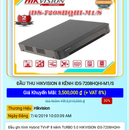
ĐẦU THU HIKVISION 8 KÊNH IDS-7208HQHI-M1/S
Giá Khuyến Mãi:
3,500,000 ₫
(+ VAT 8%)
30%
Giá Niêm Yết:5,010,000 ₫
Thương Hiệu
Hikvision
Ngày Đăng
7/4/2019 10:03:09 AM
Đầu ghi hình Hybrid TVI-IP 8 kênh TURBO 5.0 HIKVISION iDS-7208HQHI-