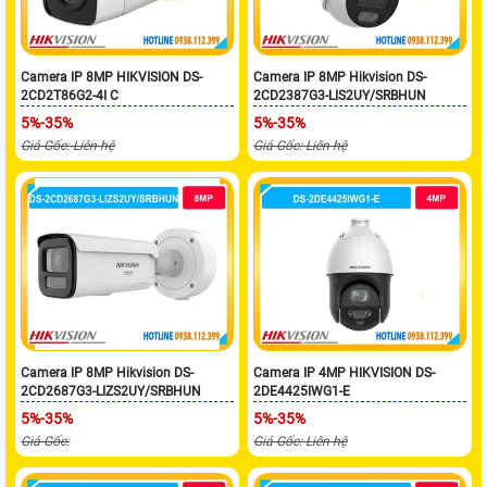
Camera IP 8MP HIKVISION DS-
Camera IP 8MP Hikvision DS-
2CD2T86G2-4I C
2CD2387G3-LIS2UY/SRBHUN
5%-35%
5%-35%
Giá Gốc: Liên hệ
Giá Gốc: Liên hệ
Camera IP 8MP Hikvision DS-
Camera IP 4MP HIKVISION DS-
2CD2687G3-LIZS2UY/SRBHUN
2DE4425IWG1-E
5%-35%
5%-35%
Giá Gốc:
Giá Gốc: Liên hệ