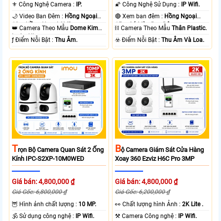
⚜️ Công Nghệ Camera :
IP.
🌠 Công Nghệ Sử Dụng :
IP Wifi.
🌙 Video Ban Đêm :
Hồng Ngoại
🔴 Xem ban đêm :
Hồng Ngoại
10m Hồng Ngoại SMD.
15m Có Màu Ban Ðêm.
👑 Camera Theo Mẫu
Dome Kim
⛓ Camera Theo Mẫu
Thân Plastic.
loại + Nhựa.
️ƒ Điểm Nỗi Bật :
Thu Âm.
️☣️ Điểm Nỗi Bật :
Thu Âm Và Loa.
T
B
Rọn Bộ Camera Quan Sát 2 Ống
Ộ Camera Giám Sát Cửa Hàng
Kính IPC-S2XP-10M0WED
Xoay 360 Ezviz H6C Pro 3MP
Giá bán: 4,800,000 ₫
Giá bán: 4,800,000 ₫
Giá Gốc: 6,800,000 ₫
Giá Gốc: 6,200,000 ₫
🦉 Hình ảnh chất lượng :
10 MP.
️👀 Chất lượng hình Ảnh :
2K Lite .
🕉️ Sử dụng công nghệ :
IP Wifi.
⚒ Camera Công nghệ :
IP Wifi.