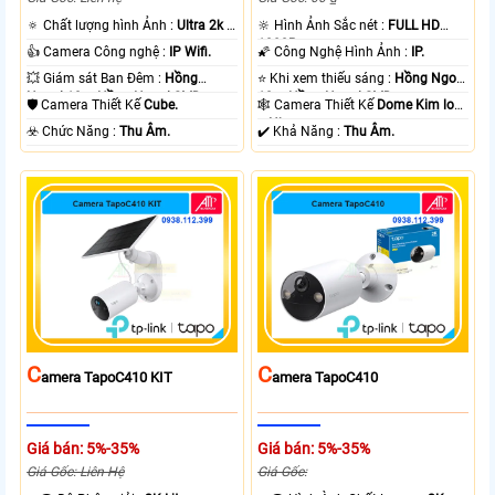
🔅 Chất lượng hình Ảnh :
Ultra 2k +
🔆 Hình Ảnh Sắc nét :
FULL HD
.
1080P .
👍 Camera Công nghệ :
IP Wifi.
🌠 Công Nghệ Hình Ảnh :
IP.
💥 Giám sát Ban Đêm :
Hồng
⭐ Khi xem thiếu sáng :
Hồng Ngoại
Ngoại 10m Hồng Ngoại SMD.
10m Hồng Ngoại SMD.
🛡 Camera Thiết Kế
Cube.
🕸️ Camera Thiết Kế
Dome Kim loại
+ Nhựa.
️☣️ Chức Năng :
Thu Âm.
️✔️ Khả Năng :
Thu Âm.
C
C
Amera TapoC410 KIT
Amera TapoC410
Giá bán: 5%-35%
Giá bán: 5%-35%
Giá Gốc: Liên Hệ
Giá Gốc: