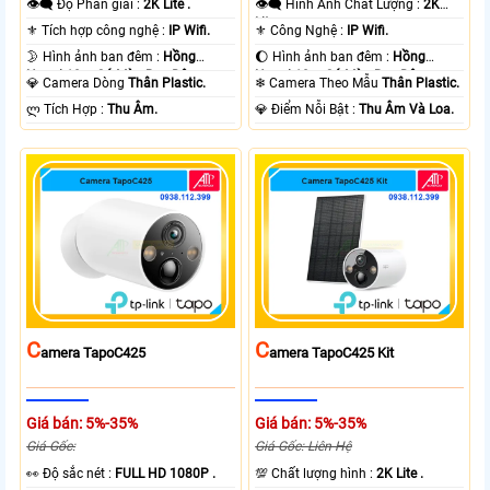
👁️‍🗨 Độ Phân giải :
2K Lite .
👁️‍🗨 Hình Ành Chất Lượng :
2K
Lite .
⚜️ Tích hợp công nghệ :
IP Wifi.
⚜️ Công Nghệ :
IP Wifi.
🌛 Hình ảnh ban đêm :
Hồng
🌔 Hình ảnh ban đêm :
Hồng
Ngoại 10m Có Màu Ban Ðêm.
Ngoại 10m Có Màu Ban Ðêm.
💎 Camera Dòng
Thân Plastic.
❄ Camera Theo Mẫu
Thân Plastic.
️ლ Tích Hợp :
Thu Âm.
️💎 Điểm Nỗi Bật :
Thu Âm Và Loa.
C
C
Amera TapoC425
Amera TapoC425 Kit
Giá bán: 5%-35%
Giá bán: 5%-35%
Giá Gốc:
Giá Gốc: Liên Hệ
️👀 Độ sắc nét :
FULL HD 1080P .
💯 Chất lượng hình :
2K Lite .