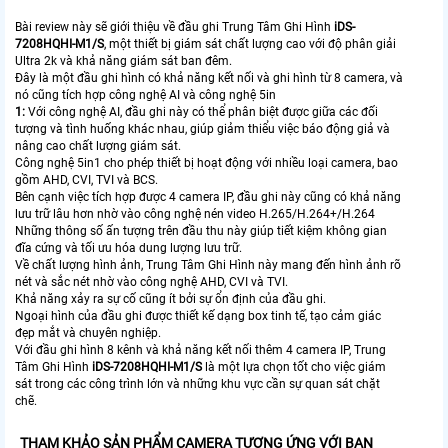
Bài review này sẽ giới thiệu về đầu ghi Trung Tâm Ghi Hình
iDS-
7208HQHI-M1/S
, một thiết bị giám sát chất lượng cao với độ phân giải
Ultra 2k và khả năng giám sát ban đêm.
Đây là một đầu ghi hình có khả năng kết nối và ghi hình từ 8 camera, và
nó cũng tích hợp công nghệ AI và công nghệ 5in
1:
Với công nghệ AI, đầu ghi này có thể phân biệt được giữa các đối
tượng và tình huống khác nhau, giúp giảm thiểu việc báo động giả và
nâng cao chất lượng giám sát.
Công nghệ 5in1 cho phép thiết bị hoạt động với nhiều loại camera, bao
gồm AHD, CVI, TVI và BCS.
Bên cạnh việc tích hợp được 4 camera IP, đầu ghi này cũng có khả năng
lưu trữ lâu hơn nhờ vào công nghệ nén video H.265/H.264+/H.264
Những thông số ấn tượng trên đầu thu này giúp tiết kiệm không gian
đĩa cứng và tối ưu hóa dung lượng lưu trữ.
Về chất lượng hình ảnh, Trung Tâm Ghi Hình này mang đến hình ảnh rõ
nét và sắc nét nhờ vào công nghệ AHD, CVI và TVI.
Khả năng xảy ra sự cố cũng ít bởi sự ổn định của đầu ghi.
Ngoại hình của đầu ghi được thiết kế dạng box tinh tế, tạo cảm giác
đẹp mắt và chuyên nghiệp.
Với đầu ghi hình 8 kênh và khả năng kết nối thêm 4 camera IP, Trung
Tâm Ghi Hình
iDS-7208HQHI-M1/S
là một lựa chọn tốt cho việc giám
sát trong các công trình lớn và những khu vực cần sự quan sát chặt
chẽ.
THAM KHẢO SẢN PHẨM CAMERA TƯƠNG ỨNG VỚI BẠN