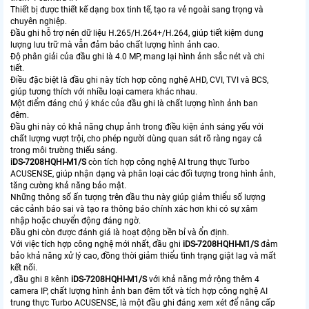
Thiết bị được thiết kế dạng box tinh tế, tạo ra vẻ ngoài sang trọng và
chuyên nghiệp.
Đầu ghi hỗ trợ nén dữ liệu H.265/H.264+/H.264, giúp tiết kiệm dung
lượng lưu trữ mà vẫn đảm bảo chất lượng hình ảnh cao.
Độ phân giải của đầu ghi là 4.0 MP, mang lại hình ảnh sắc nét và chi
tiết.
Điều đặc biệt là đầu ghi này tích hợp công nghệ AHD, CVI, TVI và BCS,
giúp tương thích với nhiều loại camera khác nhau.
Một điểm đáng chú ý khác của đầu ghi là chất lượng hình ảnh ban
đêm.
Đầu ghi này có khả năng chụp ảnh trong điều kiện ánh sáng yếu với
chất lượng vượt trội, cho phép người dùng quan sát rõ ràng ngay cả
trong môi trường thiếu sáng.
iDS-7208HQHI-M1/S
còn tích hợp công nghệ AI trung thực Turbo
ACUSENSE, giúp nhận dạng và phân loại các đối tượng trong hình ảnh,
tăng cường khả năng bảo mật.
Những thông số ấn tượng trên đầu thu này giúp giảm thiểu số lượng
các cảnh báo sai và tạo ra thông báo chính xác hơn khi có sự xâm
nhập hoặc chuyển động đáng ngờ.
Đầu ghi còn được đánh giá là hoạt động bền bỉ và ổn định.
Với việc tích hợp công nghệ mới nhất, đầu ghi
iDS-7208HQHI-M1/S
đảm
bảo khả năng xử lý cao, đồng thời giảm thiểu tình trạng giật lag và mất
kết nối.
, đầu ghi 8 kênh
iDS-7208HQHI-M1/S
với khả năng mở rộng thêm 4
camera IP, chất lượng hình ảnh ban đêm tốt và tích hợp công nghệ AI
trung thực Turbo ACUSENSE, là một đầu ghi đáng xem xét để nâng cấp