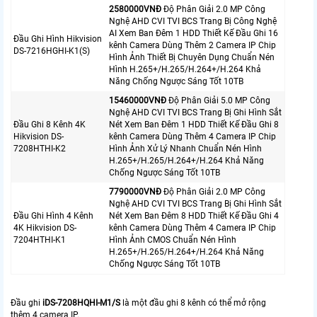
2580000VNÐ
Độ Phân Giải 2.0 MP Công
Nghệ AHD CVI TVI BCS Trang Bị Công Nghệ
AI Xem Ban Đêm 1 HDD Thiết Kế Đầu Ghi 16
Đầu Ghi Hình Hikvision
kênh Camera Dùng Thêm 2 Camera IP Chip
DS-7216HGHI-K1(S)
Hình Ảnh Thiết Bị Chuyên Dụng Chuẩn Nén
Hình H.265+/H.265/H.264+/H.264 Khả
Năng Chống Ngược Sáng Tốt 10TB
15460000VNÐ
Độ Phân Giải 5.0 MP Công
Nghệ AHD CVI TVI BCS Trang Bị Ghi Hình Sắt
Đầu Ghi 8 Kênh 4K
Nét Xem Ban Đêm 1 HDD Thiết Kế Đầu Ghi 8
Hikvision DS-
kênh Camera Dùng Thêm 4 Camera IP Chip
7208HTHI-K2
Hình Ảnh Xử Lý Nhanh Chuẩn Nén Hình
H.265+/H.265/H.264+/H.264 Khả Năng
Chống Ngược Sáng Tốt 10TB
7790000VNÐ
Độ Phân Giải 2.0 MP Công
Nghệ AHD CVI TVI BCS Trang Bị Ghi Hình Sắt
Đầu Ghi Hình 4 Kênh
Nét Xem Ban Đêm 8 HDD Thiết Kế Đầu Ghi 4
4K Hikvision DS-
kênh Camera Dùng Thêm 4 Camera IP Chip
7204HTHI-K1
Hình Ảnh CMOS Chuẩn Nén Hình
H.265+/H.265/H.264+/H.264 Khả Năng
Chống Ngược Sáng Tốt 10TB
Đầu ghi
iDS-7208HQHI-M1/S
là một đầu ghi 8 kênh có thể mở rộng
thêm 4 camera IP.