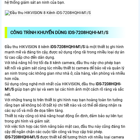
hệ thống giám sát an ninh của bạn.
CÔNG TRÌNH KHUYẾN DÙNG IDS-7208HQHI-M1/S
Đầu thu HIKVISION 8 kênh
iDS-7208HQHI-M1/S
là một thiết bị ghi hình
mạnh mẽ và đáng tin cậy, được sử dụng rộng rãi trong nhiều loại dự án
từ cao cấp cho đến dân dụng.
Với khả năng hỗ trợ tối đa 8 kênh camera, đầu thu này cho phép bạn
kết nối và giám sát cùng lúc nhiều thiết bị camera để bảo vệ và quản lý
an ninh trong các không gian như nhà ở, cửa hàng, văn phòng và nhiều
hơn nữa.
Sử dụng công nghệ mới nhất của HIKVISION, đầu thu
iDS-7208HQHI-
M1/S
giúp bạn ghi lại và xem lại các hình ảnh một cách rõ ràng và sắc
nét.
Với những trang bị trên thiết bị ghi hình nay bạn hoàng toàn tin tưởng
rằng bạn sẽ không bỏ lỡ bất kỳ chi tiết nào và có thể dễ dàng nhận ra
các sự cố và mối đe dọa tiềm tàng.
Thiết bị này cũng có khả năng hoạt động ổn định, đảm bảo sự liên tục
trong ghi hình và giám sát.
Với việc tích hợp các tính năng bảo mật cao, đầu thu này cũng đáng tin
cậy để ngăn chặn các cuộc tấn công và truy cập trái phép.
iDS-7208HQHI-M1/S
được thiết kế để tương thích với nhiều loại camera