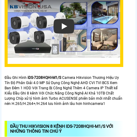
Đầu Ghi Hình
iDS-7208HQHI-M1/S
Camera Hikvision Thương Hiệu Uy
Tín Độ Phân Giải 4.0 MP Sử Dụng Công Nghệ AHD CVI TVI BCS Xem
Ban Đêm 1 HDD Với Trang Bị Công Nghệ Thêm 4 Camera IP Thiết kế
Kiểu Đầu Ghi 8 kênh Với Chức Năng Công Nghệ AI Khả 10TB Chất
Lượng Chíp xử lý hình ảnh Turbo ACUSENSE phiên bản mới nhất chuẩn
nén H.265/H.264+/H.264 lưu hình ảnh lâu hơn hinhcamera1
ĐẦU THU HIKVISION 8 KÊNH IDS-7208HQHI-M1/S VỚI
NHỮNG THÔNG TIN CHÚ Ý