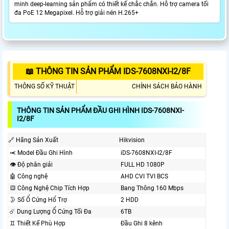
minh deep-learning sản phẩm có thiết kế chắc chắn. Hỗ trợ camera tối
đa PoE 12 Megapixel. Hỗ trợ giải nén H.265+
📖 THÔNG TIN SẢN PHẨM IDS-7608NXI-I2/8F
THÔNG SỐ KỸ THUẬT
CHÍNH SÁCH BẢO HÀNH
THÔNG TIN SẢN PHẨM ĐẦU GHI HÌNH IDS-7608NXI-
I2/8F
🔗 Hãng Sản Xuất
Hikvision
⥷ Model Đầu Ghi Hình
iDS-7608NXI-I2/8F
👁 Độ phân giải
FULL HD 1080P
🤖️ Công nghệ
AHD CVI TVI BCS
🔳 Công Nghệ Chip Tích Hợp
Bang Thông 160 Mbps
🌛 Số Ổ Cứng Hổ Trợ
2 HDD
☄️ Dung Lượng Ổ Cứng Tối Đa
6TB
♊ Thiết Kế Phù Hợp
Đầu Ghi 8 kênh