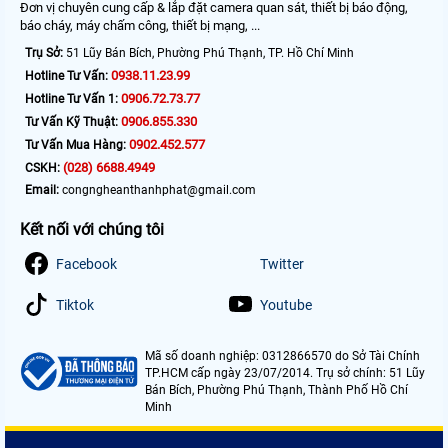
Đơn vị chuyên cung cấp & lắp đặt camera quan sát, thiết bị báo động,
báo cháy, máy chấm công, thiết bị mạng, ...
Trụ Sở:
51 Lũy Bán Bích, Phường Phú Thạnh, TP. Hồ Chí Minh
0938.11.23.99
Hotline Tư Vấn:
0906.72.73.77
Hotline Tư Vấn 1:
0906.855.330
Tư Vấn Kỹ Thuật:
0902.452.577
Tư Vấn Mua Hàng:
(028) 6688.4949
CSKH:
Email:
congngheanthanhphat@gmail.com
Kết nối với chúng tôi
Facebook
Twitter
Tiktok
Youtube
Mã số doanh nghiệp: 0312866570 do Sở Tài Chính
TP.HCM cấp ngày 23/07/2014. Trụ sở chính: 51 Lũy
Bán Bích, Phường Phú Thạnh, Thành Phố Hồ Chí
Minh