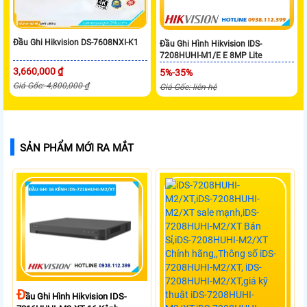
Đầu Ghi Hikvision DS-7608NXI-K1
Đầu Ghi Hình Hikvision IDS-
7208HUHI-M1/E E 8MP Lite
3,660,000 ₫
5%-35%
Giá Gốc: 4,800,000 ₫
Giá Gốc: liên hệ
SẢN PHẨM MỚI RA MẮT
Đ
Ầu Ghi Hình Hikvision IDS-