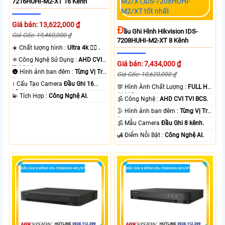
7216HUHI-M2-XT 16 Kênh
Giá bán: 13,622,000 ₫
Đ
Ầu Ghi Hình Hikvision IDS-
Giá Gốc: 19,460,000 ₫
7208HUHI-M2-XT 8 Kênh
☀️ Chất lượng hình :
Ultra 4k 👍🏾 .
✳️ Công Nghệ Sử Dụng :
AHD CVI
Giá bán: 7,434,000 ₫
TVI BCS.
🌚 Hình ảnh ban đêm :
Từng Vị Trí
Giá Gốc: 10,620,000 ₫
Camera .
↕️ Cấu Tạo Camera
Đầu Ghi 16
💯 Hình Ành Chất Lượng :
FULL HD
kênh.
1080P .
️💫 Tích Hợp :
Công Nghệ AI.
🕉️ Công Nghệ :
AHD CVI TVI BCS.
🌛 Hình ảnh ban đêm :
Từng Vị Trí
Camera .
🕉️ Mẫu Camera
Đầu Ghi 8 kênh.
️🛃 Điểm Nỗi Bật :
Công Nghệ AI.