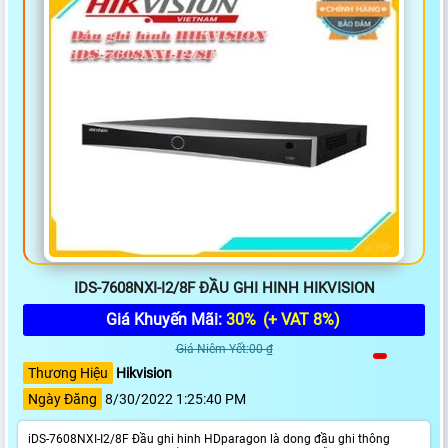
IDS-7608NXI-I2/8F ĐẦU GHI HINH HIKVISION
Giá Khuyến Mãi:
30%
(+ VAT 8%)
Giá Niêm Yết:00 ₫
Thương Hiệu
Hikvision
Ngày Đăng
8/30/2022 1:25:40 PM
iDS-7608NXI-I2/8F Đầu ghi hinh HDparagon là dong đầu ghi thông