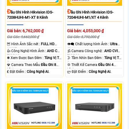
Đ
Đ
Ầu Ghi Hình Hikvision IDS-
Ầu Ghi Hình Hikvision IDS-
7208HUHI-M1-XT 8 Kênh
7204HUHI-M1/XT 4 Kênh
Giá bán: 6,762,000 ₫
Giá bán: 4,053,000 ₫
Giá Gốc: 9,660,000 ₫
Giá Gốc: 5,790,000 ₫
🦉 Hình Ảnh Sắc nét :
FULL HD
👁️‍🗨 Chất lượng hình Ảnh :
Ultra
1080P .
4k 👍🏾 .
👍 Công Nghệ Hình Ảnh :
AHD CVI
🕉️ Camera Công nghệ :
AHD CVI
TVI BCS.
TVI BCS.
❃ Xem Được Ban Đêm :
Từng Vị Trí
🌛 Tầm Nhìn Ban Đêm :
Từng Vị Trí
Camera .
Camera .
💎 Camera Theo Mẫu
Đầu Ghi 8
💢 Thiết Kế Camera
Đầu Ghi 4
kênh.
kênh.
️₤ Đặt Điểm :
Công Nghệ AI.
️ლ Đặt Điểm :
Công Nghệ AI.