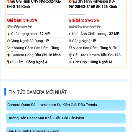
Đ
Đ
Ầu Ghi Hình UNV NVR502-16E-
Ầu Ghi Hình Hikvision DS-
IM-G 16 Kênh
96128NXI-S16R 8K 128 Kênh
Giá bán: 5%-35%
Giá bán: 5%-35%
Giá Gốc: liên hệ
Giá Gốc: Contact Us
☀️ Chất lượng hình :
32 MP.
️⚡ Hình Ành Chất Lượng :
32 MP.
®️ Công Nghệ Sử Dụng :
IP.
®️ Công Nghệ :
IP.
💡 Khoảng Cách Ban Đêm :
Từng
💥 Video Ban Đêm :
Từng Vị Trí
Vị Trí Camera .
Camera .
🐜 Camera Dòng
Đầu Ghi 16 kênh.
🎼️ Cấu Tạo Camera
Đầu Ghi 128
kênh.
️🎙 Ưu Điểm :
Công Nghệ AI.
️✤ Tích Hợp :
Công Nghệ AI.
TIN TỨC CAMERA MỚI NHẤT
Camera Quan Sát Livestream Sự Kiện Giải Đấu Tennis
Hướng Dẫn Reset Mật Khẩu Đầu Ghi Hikvision
Đầu Ghi Hình Camera Hikvision