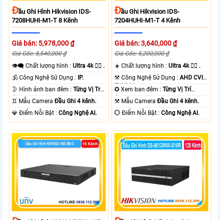
Đ
Đ
Ầu Ghi Hình Hikvision IDS-
Ầu Ghi Hikvision IDS-
7208HUHI-M1-T 8 Kênh
7204HUHI-M1-T 4 Kênh
Giá bán: 5,978,000 ₫
Giá bán: 3,640,000 ₫
Giá Gốc: 8,540,000 ₫
Giá Gốc: 5,200,000 ₫
👁️‍🗨 Chất lượng hình :
Ultra 4k 👍🏾 .
☀️ Chất lượng hình :
Ultra 4k 👍🏾 .
🕉️ Công Nghệ Sử Dụng :
IP.
⚒ Công Nghệ Sử Dụng :
AHD CVI
TVI BCS.
🌛 Hình ảnh ban đêm :
Từng Vị Trí
✪ Xem ban đêm :
Từng Vị Trí
Camera .
Camera .
♊ Mẫu Camera
Đầu Ghi 4 kênh.
⚒ Mẫu Camera
Đầu Ghi 4 kênh.
️💎 Điểm Nỗi Bật :
Công Nghệ AI.
️💮 Điểm Nỗi Bật :
Công Nghệ AI.