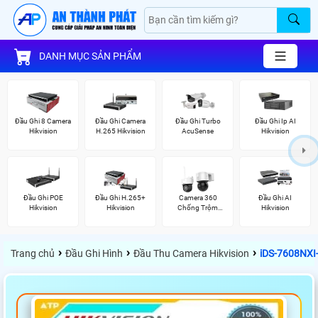
DANH MỤC SẢN PHẨM
Đầu Ghi 8 Camera
Đầu Ghi Camera
Đầu Ghi Turbo
Đầu Ghi Ip AI
Hikvision
H.265 Hikvision
AcuSense
Hikvision
Đầu Ghi POE
Đầu Ghi H.265+
Camera 360
Đầu Ghi AI
Hikvision
Hikvision
Chống Trộm
Hikvision
Hikvision
›
›
›
Trang chủ
Đầu Ghi Hình
Đầu Thu Camera Hikvision
iDS-7608NXI-