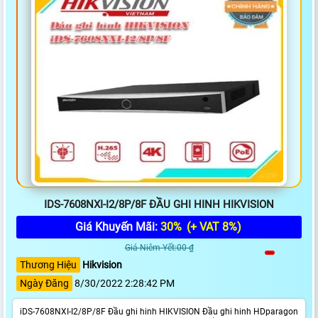
IDS-7608NXI-I2/8P/8F ĐẦU GHI HINH HIKVISION
Giá Khuyến Mãi:
30%
(+ VAT 8%)
Giá Niêm Yết:00 ₫
Thương Hiệu
Hikvision
Ngày Đăng
8/30/2022 2:28:42 PM
iDS-7608NXI-I2/8P/8F Đầu ghi hinh HIKVISION Đầu ghi hinh HDparagon