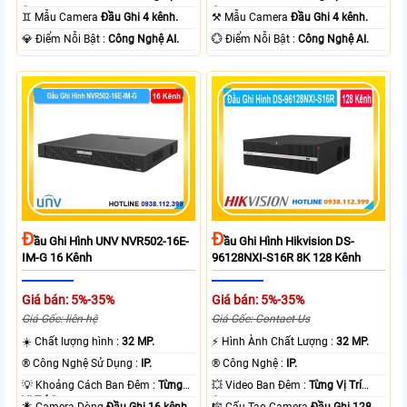
Camera .
Camera .
♊ Mẫu Camera
Đầu Ghi 4 kênh.
⚒ Mẫu Camera
Đầu Ghi 4 kênh.
️💎 Điểm Nỗi Bật :
Công Nghệ AI.
️💮 Điểm Nỗi Bật :
Công Nghệ AI.
Đ
Đ
Ầu Ghi Hình UNV NVR502-16E-
Ầu Ghi Hình Hikvision DS-
IM-G 16 Kênh
96128NXI-S16R 8K 128 Kênh
Giá bán: 5%-35%
Giá bán: 5%-35%
Giá Gốc: liên hệ
Giá Gốc: Contact Us
☀️ Chất lượng hình :
32 MP.
️⚡ Hình Ành Chất Lượng :
32 MP.
®️ Công Nghệ Sử Dụng :
IP.
®️ Công Nghệ :
IP.
💡 Khoảng Cách Ban Đêm :
Từng
💥 Video Ban Đêm :
Từng Vị Trí
Vị Trí Camera .
Camera .
🐜 Camera Dòng
Đầu Ghi 16 kênh.
🎼️ Cấu Tạo Camera
Đầu Ghi 128