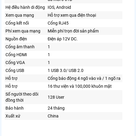
Hệ điều hành di động
IOS, Android
Xem qua mạng
Hỗ trợ xem qua điện thoại
Cổng kết nối
Cổng RJ45
Phí xem qua mạng
Miễn phí trọn đời sản phẩm
Nguồn điện
Điện áp 12V DC.
Cổng âm thanh
1
Cổng HDMI
1
Cổng VGA
1
Cổng USB
1 USB 3.0/ USB 2.0
Hỗ trợ
Cổng báo động 4 ngõ vào và / 1 ngõ ra
Hỗ trợ
16 thư viện và 100,000 khuôn mặt
Số người theo dõi
128 User
đồng thời
Bảo hành
24 tháng
Xuất xứ
China