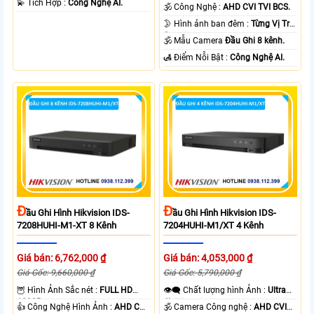
1080P .
️💫 Tích Hợp :
Công Nghệ AI.
🕉️ Công Nghệ :
AHD CVI TVI BCS.
🌛 Hình ảnh ban đêm :
Từng Vị Trí
Camera .
🕉️ Mẫu Camera
Đầu Ghi 8 kênh.
️🛃 Điểm Nỗi Bật :
Công Nghệ AI.
Đ
Đ
Ầu Ghi Hình Hikvision IDS-
Ầu Ghi Hình Hikvision IDS-
7208HUHI-M1-XT 8 Kênh
7204HUHI-M1/XT 4 Kênh
Giá bán: 6,762,000 ₫
Giá bán: 4,053,000 ₫
Giá Gốc: 9,660,000 ₫
Giá Gốc: 5,790,000 ₫
🦉 Hình Ảnh Sắc nét :
FULL HD
👁️‍🗨 Chất lượng hình Ảnh :
Ultra
1080P .
4k 👍🏾 .
👍 Công Nghệ Hình Ảnh :
AHD CVI
🕉️ Camera Công nghệ :
AHD CVI