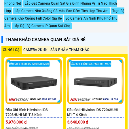
Phòng Net
Lắp Đặt Camera Quan Sát Gia Đình Những Vị Trí Nào Thích
Hợp
Lắp Camera Nhà Xưởng Có Màu Ban Đêm Tích Hợp Thu Âm
Trọn Bộ
Camera Kho Xưởng Full Color Giá Rẻ
Bộ Camera An Ninh Khu Phố Thu
Âm
Lắp Đặt Bộ Camera IP Quan Sát Chợ
THAM KHẢO CAMERA QUAN SÁT GIÁ RẺ
CÙNG LOẠI
CAMERA 2K 4K
SẢN PHẨM THAM KHẢO
Đầu Ghi Hình Hikvision IDS-
Đầu Ghi Hikvision IDS-7204HUHI-
7208HUHI-M1-T 8 Kênh
M1-T 4 Kênh
5,978,000 ₫
3,640,000 ₫
Giá Gốc: 8,540,000 ₫
Giá Gốc: 5,200,000 ₫