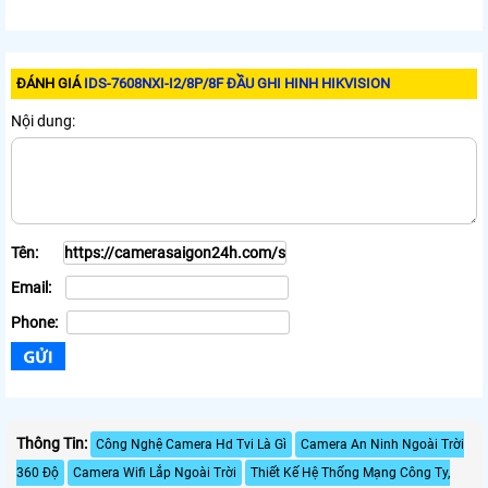
ĐÁNH GIÁ
IDS-7608NXI-I2/8P/8F ĐẦU GHI HINH HIKVISION
Nội dung:
Tên:
Email:
Phone:
Thông Tin:
Công Nghệ Camera Hd Tvi Là Gì
Camera An Ninh Ngoài Trời
360 Độ
Camera Wifi Lắp Ngoài Trời
Thiết Kế Hệ Thống Mạng Công Ty,