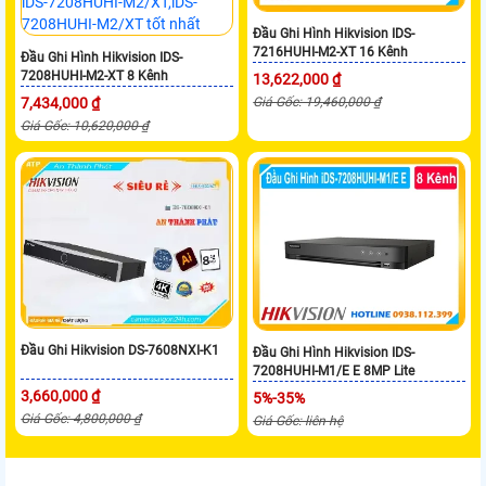
Đầu Ghi Hình Hikvision IDS-
7216HUHI-M2-XT 16 Kênh
Đầu Ghi Hình Hikvision IDS-
7208HUHI-M2-XT 8 Kênh
13,622,000 ₫
7,434,000 ₫
Giá Gốc: 19,460,000 ₫
Giá Gốc: 10,620,000 ₫
Đầu Ghi Hikvision DS-7608NXI-K1
Đầu Ghi Hình Hikvision IDS-
7208HUHI-M1/E E 8MP Lite
3,660,000 ₫
5%-35%
Giá Gốc: 4,800,000 ₫
Giá Gốc: liên hệ