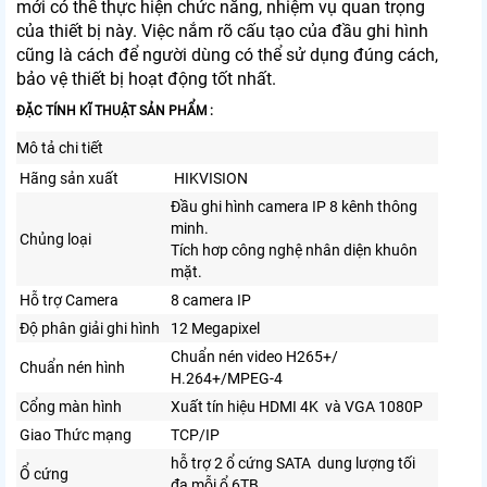
mới có thể thực hiện chức năng, nhiệm vụ quan trọng
của thiết bị này. Việc nắm rõ cấu tạo của đầu ghi hình
cũng là cách để người dùng có thể sử dụng đúng cách,
bảo vệ thiết bị hoạt động tốt nhất.
ĐẶC TÍNH KĨ THUẬT SẢN PHẨM :
Mô tả chi tiết
Hãng sản xuất
HIKVISION
Đầu ghi hình camera IP 8 kênh thông
minh.
Chủng loại
Tích hơp công nghệ nhân diện khuôn
mặt.
Hỗ trợ Camera
8 camera IP
Độ phân giải ghi hình
12 Megapixel
Chuẩn nén video H265+/
Chuẩn nén hình
H.264+/MPEG-4
Cổng màn hình
Xuất tín hiệu HDMI 4K và VGA 1080P
Giao Thức mạng
TCP/IP
hỗ trợ 2 ổ cứng SATA dung lượng tối
Ổ cứng
đa mỗi ổ 6TB