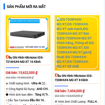
SẢN PHẨM MỚI RA MẮT
Đ
Ầu Ghi Hình Hikvision IDS-
7216HUHI-M2-XT 16 Kênh
Giá bán: 13,622,000 ₫
Đ
Ầu Ghi Hình Hikvision IDS-
Giá Gốc: 19,460,000 ₫
7208HUHI-M2-XT 8 Kênh
☀️ Chất lượng hình :
Ultra 4k 👍🏾 .
✳️ Công Nghệ Sử Dụng :
AHD CVI
Giá bán: 7,434,000 ₫
TVI BCS.
🌚 Hình ảnh ban đêm :
Từng Vị Trí
Giá Gốc: 10,620,000 ₫
Camera .
↕️ Cấu Tạo Camera
Đầu Ghi 16
💯 Hình Ành Chất Lượng :
FULL HD
kênh.