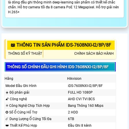
là dòng đầu ghi thông minh deep-learning sản phẩm có thiết kế chắc
chắn. Hỗ trợ camera tối đa 8 camera PoE 12 Megapixel. Hỗ trợ giải nén
H.265+
📖 THÔNG TIN SẢN PHẨM IDS-7608NXI-I2/8P/8F
THÔNG SỐ KỸ THUẬT
CHÍNH SÁCH BẢO HÀNH
THÔNG SỐ CHÍNH ĐẦU GHI HÌNH IDS-7608NXI-I2/8P/8F
Hãng
Hikvision
Model Đầu Ghi Hình
iDS-7608NXI-I2/8P/8F
☀️ Độ phân giải
FULL HD 1080P
🌠 Công nghệ
AHD CVI TVI BCS
✳️ Công Nghệ Chip Tích Hợp
Bang Thông 160 Mbps
✪ Số Ổ Cứng Hổ Trợ
2 HDD
☄️ Dung Lượng Ổ Cứng Tối Đa
6TB
👑 Thiết Kế Phù Hợp
Đầu Ghi 8 kênh