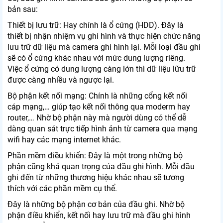
bản sau:
Thiết bị lưu trữ: Hay chính là ổ cứng (HDD). Đây là
thiết bị nhận nhiệm vụ ghi hình và thực hiện chức năng
lưu trữ dữ liệu mà camera ghi hình lại. Mỗi loại đầu ghi
sẽ có ổ cứng khác nhau với mức dung lượng riêng.
Việc ổ cứng có dung lượng càng lớn thì dữ liệu lữu trữ
được càng nhiều và ngược lại.
Bộ phận kết nối mạng: Chính là những cổng kết nối
cáp mạng,… giúp tạo kết nối thông qua moderm hay
router,… Nhờ bộ phận này mà người dùng có thể dễ
dàng quan sát trực tiếp hình ảnh từ camera qua mạng
wifi hay các mạng internet khác.
Phần mềm điều khiển: Đây là một trong những bộ
phận cũng khá quan trọng của đầu ghi hình. Mỗi đầu
ghi đến từ những thương hiệu khác nhau sẽ tương
thích với các phần mềm cụ thể.
Đây là những bộ phận cơ bản của đầu ghi. Nhờ bộ
phận điều khiển, kết nối hay lưu trữ mà đầu ghi hình