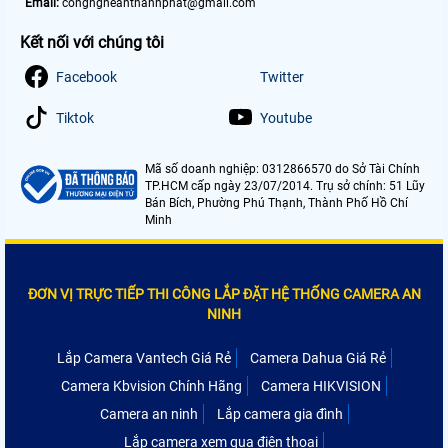
Email:
congngheanthanhphat@gmail.com
Kết nối với chúng tôi
Facebook
Twitter
Tiktok
Youtube
Mã số doanh nghiệp: 0312866570 do Sở Tài Chính
TP.HCM cấp ngày 23/07/2014. Trụ sở chính: 51 Lũy
Bán Bích, Phường Phú Thạnh, Thành Phố Hồ Chí
Minh
ĐƠN VỊ TRỰC TIẾP THI CÔNG LẮP ĐẶT HỆ THỐNG CAMERA AN
NINH
Lắp Camera Vantech Giá Rẻ
Camera Dahua Giá Rẻ
Camera Kbvision Chính Hãng
Camera HIKVISION
Camera an ninh
Lắp camera gia đình
Lắp camera xem qua điện thoại