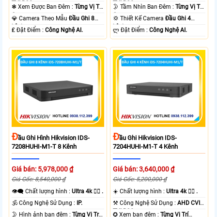
TVI BCS.
TVI BCS.
❃ Xem Được Ban Đêm :
Từng Vị Trí
🌛 Tầm Nhìn Ban Đêm :
Từng Vị Trí
Camera .
Camera .
💎 Camera Theo Mẫu
Đầu Ghi 8
💢 Thiết Kế Camera
Đầu Ghi 4
kênh.
kênh.
️₤ Đặt Điểm :
Công Nghệ AI.
️ლ Đặt Điểm :
Công Nghệ AI.
Đ
Đ
Ầu Ghi Hình Hikvision IDS-
Ầu Ghi Hikvision IDS-
7208HUHI-M1-T 8 Kênh
7204HUHI-M1-T 4 Kênh
Giá bán: 5,978,000 ₫
Giá bán: 3,640,000 ₫
Giá Gốc: 8,540,000 ₫
Giá Gốc: 5,200,000 ₫
👁️‍🗨 Chất lượng hình :
Ultra 4k 👍🏾 .
☀️ Chất lượng hình :
Ultra 4k 👍🏾 .
🕉️ Công Nghệ Sử Dụng :
IP.
⚒ Công Nghệ Sử Dụng :
AHD CVI
TVI BCS.
🌛 Hình ảnh ban đêm :
Từng Vị Trí
✪ Xem ban đêm :
Từng Vị Trí