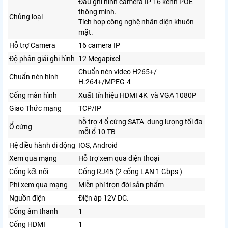
Đầu ghi hình camera IP 16 kênh POE
thông minh.
Chủng loại
Tích hơp công nghệ nhân diện khuôn
mặt.
Hỗ trợ Camera
16 camera IP
Độ phân giải ghi hình
12 Megapixel
Chuẩn nén video H265+/
Chuẩn nén hình
H.264+/MPEG-4
Cổng màn hình
Xuất tín hiệu HDMI 4K và VGA 1080P
Giao Thức mạng
TCP/IP
hỗ trợ 4 ổ cứng SATA dung lượng tối đa
Ổ cứng
mỗi ổ 10 TB
Hệ điều hành di động
IOS, Android
Xem qua mạng
Hỗ trợ xem qua điện thoại
Cổng kết nối
Cổng RJ45 (2 cổng LAN 1 Gbps )
Phí xem qua mạng
Miễn phí trọn đời sản phẩm
Nguồn điện
Điện áp 12V DC.
Cổng âm thanh
1
Cổng HDMI
1