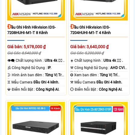
Đ
Đ
Ầu Ghi Hình Hikvision IDS-
Ầu Ghi Hikvision IDS-
7208HUHI-M1-T 8 Kênh
7204HUHI-M1-T 4 Kênh
Giá bán: 5,978,000 ₫
Giá bán: 3,640,000 ₫
Giá Gốc: 8,540,000 ₫
Giá Gốc: 5,200,000 ₫
👁️‍🗨 Chất lượng hình :
Ultra 4k 👍🏾 .
☀️ Chất lượng hình :
Ultra 4k 👍🏾 .
🕉️ Công Nghệ Sử Dụng :
IP.
⚒ Công Nghệ Sử Dụng :
AHD CVI
TVI BCS.
🌛 Hình ảnh ban đêm :
Từng Vị Trí
✪ Xem ban đêm :
Từng Vị Trí
Camera .
Camera .
♊ Mẫu Camera
Đầu Ghi 4 kênh.
⚒ Mẫu Camera
Đầu Ghi 4 kênh.
️💎 Điểm Nỗi Bật :
Công Nghệ AI.
️💮 Điểm Nỗi Bật :
Công Nghệ AI.