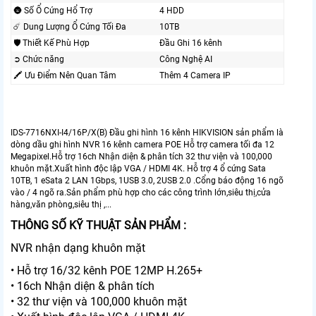
🌚 Số Ổ Cứng Hổ Trợ
4 HDD
☄️ Dung Lượng Ổ Cứng Tối Đa
10TB
🛡 Thiết Kế Phù Hợp
Đầu Ghi 16 kênh
➲ Chức năng
Công Nghệ AI
🖍 Ưu Điểm Nên Quan Tâm
Thêm 4 Camera IP
IDS-7716NXI-I4/16P/X(B) Đầu ghi hình 16 kênh HIKVISION sản phẩm là
dòng dầu ghi hình NVR 16 kênh camera POE Hỗ trợ camera tối đa 12
Megapixel.Hỗ trợ 16ch Nhận diện & phân tích 32 thư viện và 100,000
khuôn mặt.Xuất hình độc lập VGA / HDMI 4K. Hỗ trợ 4 ổ cứng Sata
10TB, 1 eSata 2 LAN 1Gbps, 1USB 3.0, 2USB 2.0 .Cổng báo động 16 ngõ
vào / 4 ngõ ra.Sản phẩm phù hợp cho các công trình lớn,siêu thị,cửa
hàng,văn phòng,siêu thị ,...
THÔNG SỐ KỸ THUẬT SẢN PHẨM :
NVR nhận dạng khuôn mặt
• Hỗ trợ 16/32 kênh POE 12MP H.265+
• 16ch Nhận diện & phân tích
• 32 thư viện và 100,000 khuôn mặt