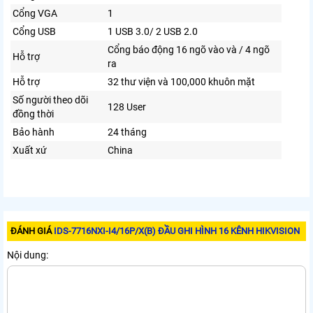
Cổng VGA
1
Cổng USB
1 USB 3.0/ 2 USB 2.0
Cổng báo động 16 ngõ vào và / 4 ngõ
Hỗ trợ
ra
Hỗ trợ
32 thư viện và 100,000 khuôn mặt
Số người theo dõi
128 User
đồng thời
Bảo hành
24 tháng
Xuất xứ
China
ĐÁNH GIÁ
IDS-7716NXI-I4/16P/X(B) ĐẦU GHI HÌNH 16 KÊNH HIKVISION
Nội dung: