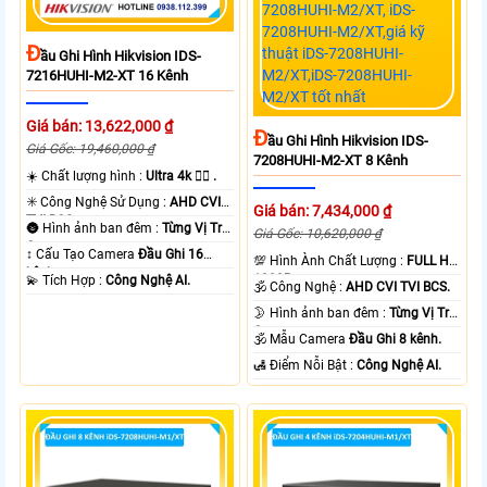
Đ
Ầu Ghi Hình Hikvision IDS-
7216HUHI-M2-XT 16 Kênh
Giá bán: 13,622,000 ₫
Đ
Ầu Ghi Hình Hikvision IDS-
Giá Gốc: 19,460,000 ₫
7208HUHI-M2-XT 8 Kênh
☀️ Chất lượng hình :
Ultra 4k 👍🏾 .
✳️ Công Nghệ Sử Dụng :
AHD CVI
Giá bán: 7,434,000 ₫
TVI BCS.
🌚 Hình ảnh ban đêm :
Từng Vị Trí
Giá Gốc: 10,620,000 ₫
Camera .
↕️ Cấu Tạo Camera
Đầu Ghi 16
💯 Hình Ành Chất Lượng :
FULL HD
kênh.
1080P .
️💫 Tích Hợp :
Công Nghệ AI.
🕉️ Công Nghệ :
AHD CVI TVI BCS.
🌛 Hình ảnh ban đêm :
Từng Vị Trí
Camera .
🕉️ Mẫu Camera
Đầu Ghi 8 kênh.
️🛃 Điểm Nỗi Bật :
Công Nghệ AI.