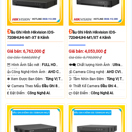
Đ
Đ
Ầu Ghi Hình Hikvision IDS-
Ầu Ghi Hình Hikvision IDS-
7208HUHI-M1-XT 8 Kênh
7204HUHI-M1/XT 4 Kênh
Giá bán: 6,762,000 ₫
Giá bán: 4,053,000 ₫
Giá Gốc: 9,660,000 ₫
Giá Gốc: 5,790,000 ₫
🦉 Hình Ảnh Sắc nét :
FULL HD
👁️‍🗨 Chất lượng hình Ảnh :
Ultra
1080P .
4k 👍🏾 .
👍 Công Nghệ Hình Ảnh :
AHD CVI
🕉️ Camera Công nghệ :
AHD CVI
TVI BCS.
TVI BCS.
❃ Xem Được Ban Đêm :
Từng Vị Trí
🌛 Tầm Nhìn Ban Đêm :
Từng Vị Trí
Camera .
Camera .
💎 Camera Theo Mẫu
Đầu Ghi 8
💢 Thiết Kế Camera
Đầu Ghi 4
kênh.
kênh.
️₤ Đặt Điểm :
Công Nghệ AI.
️ლ Đặt Điểm :
Công Nghệ AI.