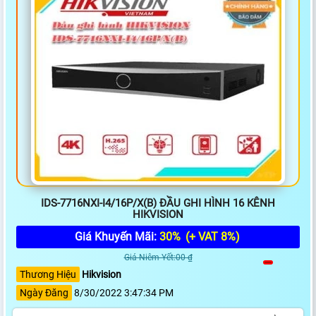
IDS-7716NXI-I4/16P/X(B) ĐẦU GHI HÌNH 16 KÊNH
HIKVISION
Giá Khuyến Mãi:
30%
(+ VAT 8%)
Giá Niêm Yết:00 ₫
Thương Hiệu
Hikvision
Ngày Đăng
8/30/2022 3:47:34 PM