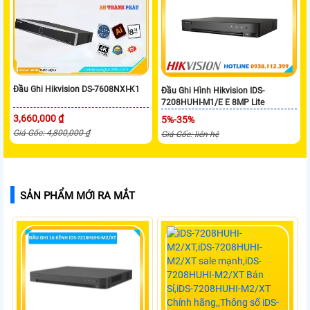
Đầu Ghi Hikvision DS-7608NXI-K1
Đầu Ghi Hình Hikvision IDS-
7208HUHI-M1/E E 8MP Lite
3,660,000 ₫
5%-35%
Giá Gốc: 4,800,000 ₫
Giá Gốc: liên hệ
SẢN PHẨM MỚI RA MẮT