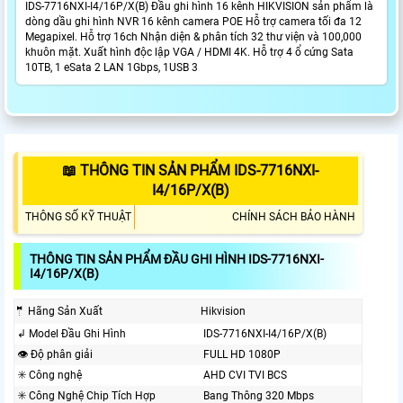
IDS-7716NXI-I4/16P/X(B) Đầu ghi hình 16 kênh HIKVISION sản phẩm là
dòng dầu ghi hình NVR 16 kênh camera POE Hỗ trợ camera tối đa 12
Megapixel. Hỗ trợ 16ch Nhận diện & phân tích 32 thư viện và 100,000
khuôn mặt. Xuất hình độc lập VGA / HDMI 4K. Hỗ trợ 4 ổ cứng Sata
10TB, 1 eSata 2 LAN 1Gbps, 1USB 3
📖 THÔNG TIN SẢN PHẨM IDS-7716NXI-
I4/16P/X(B)
THÔNG SỐ KỸ THUẬT
CHÍNH SÁCH BẢO HÀNH
THÔNG TIN SẢN PHẨM ĐẦU GHI HÌNH IDS-7716NXI-
I4/16P/X(B)
🤵 Hãng Sản Xuất
Hikvision
↲ Model Đầu Ghi Hình
IDS-7716NXI-I4/16P/X(B)
👁 Độ phân giải
FULL HD 1080P
✳️ Công nghệ
AHD CVI TVI BCS
✳️ Công Nghệ Chip Tích Hợp
Bang Thông 320 Mbps