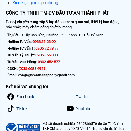
Điều kiện giao dịch chung
CÔNG TY TNHH TM-DV ĐẦU TƯ AN THÀNH PHÁT
Đơn vị chuyên cung cấp & lắp đặt camera quan sát, thiết bị báo động,
báo cháy, máy chấm công, thiết bị mạng, ...
Trụ Sở:
51 Lũy Bán Bích, Phường Phú Thạnh, TP. Hồ Chí Minh
0938.11.23.99
Hotline Tư Vấn:
0906.72.73.77
Hotline Tư Vấn 1:
0906.855.330
Tư Vấn Kỹ Thuật:
0902.452.577
Tư Vấn Mua Hàng:
(028) 6688.4949
CSKH:
Email:
congngheanthanhphat@gmail.com
Kết nối với chúng tôi
Facebook
Twitter
Tiktok
Youtube
Mã số doanh nghiệp: 0312866570 do Sở Tài Chính
TP.HCM cấp ngày 23/07/2014. Trụ sở chính: 51 Lũy