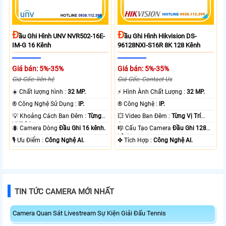
Đ
Đ
Ầu Ghi Hình UNV NVR502-16E-
Ầu Ghi Hình Hikvision DS-
IM-G 16 Kênh
96128NXI-S16R 8K 128 Kênh
Giá bán: 5%-35%
Giá bán: 5%-35%
Giá Gốc: liên hệ
Giá Gốc: Contact Us
☀️ Chất lượng hình :
32 MP.
️⚡ Hình Ành Chất Lượng :
32 MP.
®️ Công Nghệ Sử Dụng :
IP.
®️ Công Nghệ :
IP.
💡 Khoảng Cách Ban Đêm :
Từng
💥 Video Ban Đêm :
Từng Vị Trí
Vị Trí Camera .
Camera .
🐜 Camera Dòng
Đầu Ghi 16 kênh.
🎼️ Cấu Tạo Camera
Đầu Ghi 128
kênh.
️🎙 Ưu Điểm :
Công Nghệ AI.
️✤ Tích Hợp :
Công Nghệ AI.
TIN TỨC CAMERA MỚI NHẤT
Camera Quan Sát Livestream Sự Kiện Giải Đấu Tennis