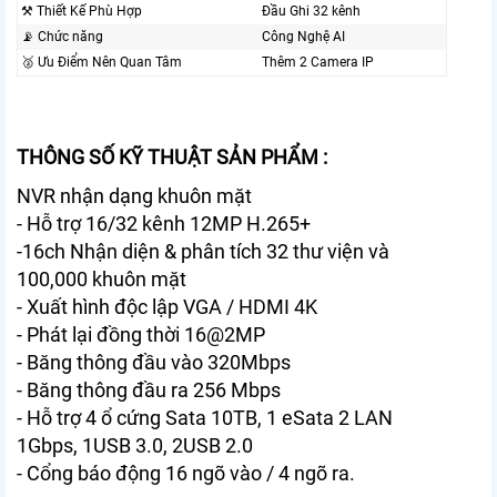
⚒ Thiết Kế Phù Hợp
Đầu Ghi 32 kênh
📡 Chức năng
Công Nghệ AI
🥈️ Ưu Điểm Nên Quan Tâm
Thêm 2 Camera IP
THÔNG SỐ KỸ THUẬT SẢN PHẨM :
NVR nhận dạng khuôn mặt
- Hỗ trợ 16/32 kênh 12MP H.265+
-16ch Nhận diện & phân tích
32 thư viện và
100,000 khuôn mặt
- Xuất hình độc lập VGA / HDMI 4K
- Phát lại đồng thời 16@2MP
- Băng thông đầu vào 320Mbps
- Băng thông đầu ra 256 Mbps
- Hỗ trợ 4 ổ cứng Sata 10TB, 1 eSata 2 LAN
1Gbps, 1USB 3.0, 2USB 2.0
- Cổng báo động 16 ngõ vào / 4 ngõ ra.