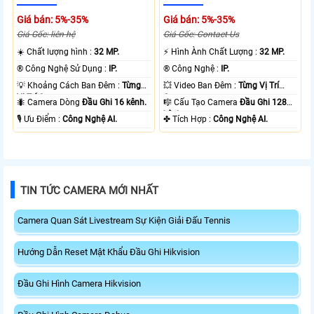
Giá bán: 5%-35%
Giá bán: 5%-35%
Giá Gốc: liên hệ
Giá Gốc: Contact Us
☀️ Chất lượng hình :
32 MP.
️⚡ Hình Ành Chất Lượng :
32 MP.
®️ Công Nghệ Sử Dụng :
IP.
®️ Công Nghệ :
IP.
💡 Khoảng Cách Ban Đêm :
Từng
💥 Video Ban Đêm :
Từng Vị Trí
Vị Trí Camera .
Camera .
🐜 Camera Dòng
Đầu Ghi 16 kênh.
🎼️ Cấu Tạo Camera
Đầu Ghi 128
kênh.
️🎙 Ưu Điểm :
Công Nghệ AI.
️✤ Tích Hợp :
Công Nghệ AI.
TIN TỨC CAMERA MỚI NHẤT
Camera Quan Sát Livestream Sự Kiện Giải Đấu Tennis
Hướng Dẫn Reset Mật Khẩu Đầu Ghi Hikvision
Đầu Ghi Hình Camera Hikvision