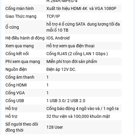
H.264+/MPEG-4
Cổng màn hình
Xuất tín hiệu HDMI 4K và VGA 1080P
Giao Thức mạng
TCP/IP
hỗ trợ 4 ổ cứng SATA dung lượng tối đa
Ổ cứng
mỗi ổ 10 TB
Hệ điều hành di động
IOS, Android
Xem qua mạng
Hỗ trợ xem qua điện thoại
Cổng kết nối
Cổng RJ45 (2 cổng LAN 1 Gbps )
Phí xem qua mạng
Miễn phí trọn đời sản phẩm
Nguồn điện
Điện áp 12V DC.
Cổng âm thanh
1
Cổng HDMI
1
Cổng VGA
1
Cổng USB
1 USB 3.0/ 2 USB 2.0
Hỗ trợ
Cổng báo động 4 ngõ vào và / 1 ngõ ra
Hỗ trợ
32 thư viện và 100,000 khuôn mặt
Số người theo dõi
128 User
đồng thời