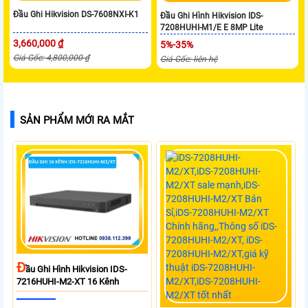
Đầu Ghi Hikvision DS-7608NXI-K1
Đầu Ghi Hình Hikvision IDS-
7208HUHI-M1/E E 8MP Lite
3,660,000 ₫
5%-35%
Giá Gốc: 4,800,000 ₫
Giá Gốc: liên hệ
SẢN PHẨM MỚI RA MẮT
Đ
Ầu Ghi Hình Hikvision IDS-
7216HUHI-M2-XT 16 Kênh