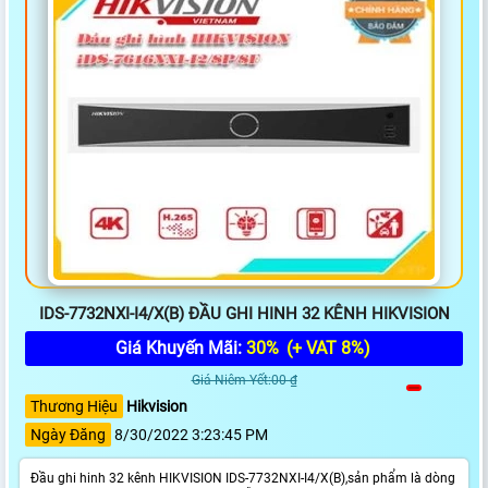
IDS-7732NXI-I4/X(B) ĐẦU GHI HINH 32 KÊNH HIKVISION
Giá Khuyến Mãi:
30%
(+ VAT 8%)
Giá Niêm Yết:00 ₫
Thương Hiệu
Hikvision
Ngày Đăng
8/30/2022 3:23:45 PM
Đầu ghi hinh 32 kênh HIKVISION IDS-7732NXI-I4/X(B),sản phẩm là dòng