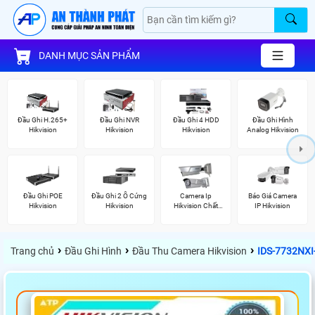
DANH MỤC SẢN PHẨM
Đầu Ghi H.265+
Đầu Ghi NVR
Đầu Ghi 4 HDD
Đầu Ghi Hình
Hikvision
Hikvision
Hikvision
Analog Hikvision
Đầu Ghi POE
Đầu Ghi 2 Ổ Cứng
Camera Ip
Báo Giá Camera
Hikvision
Hikvision
Hikvision Chất
IP Hikvision
Lượng
›
›
›
Trang chủ
Đầu Ghi Hình
Đầu Thu Camera Hikvision
IDS-7732NXI-