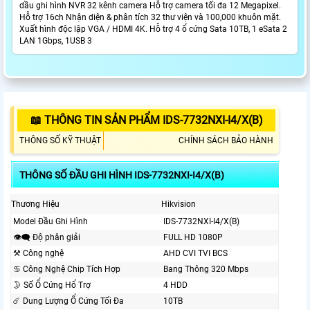
dầu ghi hình NVR 32 kênh camera Hỗ trợ camera tối đa 12 Megapixel.
Hỗ trợ 16ch Nhận diện & phân tích 32 thư viện và 100,000 khuôn mặt.
Xuất hình độc lập VGA / HDMI 4K. Hỗ trợ 4 ổ cứng Sata 10TB, 1 eSata 2
LAN 1Gbps, 1USB 3
📖 THÔNG TIN SẢN PHẨM IDS-7732NXI-I4/X(B)
THÔNG SỐ KỸ THUẬT
CHÍNH SÁCH BẢO HÀNH
THÔNG SỐ ĐẦU GHI HÌNH IDS-7732NXI-I4/X(B)
Thương Hiệu
Hikvision
Model Đầu Ghi Hình
IDS-7732NXI-I4/X(B)
👁️‍🗨 Độ phân giải
FULL HD 1080P
⚒ Công nghệ
AHD CVI TVI BCS
♋ Công Nghệ Chip Tích Hợp
Bang Thông 320 Mbps
🌛 Số Ổ Cứng Hổ Trợ
4 HDD
☄️ Dung Lượng Ổ Cứng Tối Đa
10TB