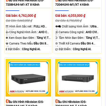
Ầu Ghi Hình Hikvision IDS-
Ầu Ghi Hình Hikvision IDS-
7208HUHI-M1-XT 8 Kênh
7204HUHI-M1/XT 4 Kênh
Giá bán: 6,762,000 ₫
Giá bán: 4,053,000 ₫
Giá Gốc: 9,660,000 ₫
Giá Gốc: 5,790,000 ₫
🦉 Hình Ảnh Sắc nét :
FULL HD
👁️‍🗨 Chất lượng hình Ảnh :
Ultra
1080P .
4k 👍🏾 .
👍 Công Nghệ Hình Ảnh :
AHD CVI
🕉️ Camera Công nghệ :
AHD CVI
TVI BCS.
TVI BCS.
❃ Xem Được Ban Đêm :
Từng Vị Trí
🌛 Tầm Nhìn Ban Đêm :
Từng Vị Trí
Camera .
Camera .
💎 Camera Theo Mẫu
Đầu Ghi 8
💢 Thiết Kế Camera
Đầu Ghi 4
kênh.
kênh.
️₤ Đặt Điểm :
Công Nghệ AI.
️ლ Đặt Điểm :
Công Nghệ AI.
Đ
Đ
Ầu Ghi Hình Hikvision IDS-
Ầu Ghi Hikvision IDS-