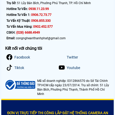
Trụ Sở:
51 Lũy Bán Bích, Phường Phú Thạnh, TP. Hồ Chí Minh
0938.11.23.99
Hotline Tư Vấn:
0906.72.73.77
Hotline Tư Vấn 1:
0906.855.330
Tư Vấn Kỹ Thuật:
0902.452.577
Tư Vấn Mua Hàng:
(028) 6688.4949
CSKH:
Email:
congngheanthanhphat@gmail.com
Kết nối với chúng tôi
Facebook
Twitter
Tiktok
Youtube
Mã số doanh nghiệp: 0312866570 do Sở Tài Chính
TP.HCM cấp ngày 23/07/2014. Trụ sở chính: 51 Lũy
Bán Bích, Phường Phú Thạnh, Thành Phố Hồ Chí
Minh
ĐƠN VỊ TRỰC TIẾP THI CÔNG LẮP ĐẶT HỆ THỐNG CAMERA AN