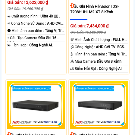
Giá bán: 13,622,000 ₫
Đ
Ầu Ghi Hình Hikvision IDS-
Giá Gốc: 19,460,000 ₫
7208HUHI-M2-XT 8 Kênh
☀️ Chất lượng hình :
Ultra 4k 👍🏾 .
✳️ Công Nghệ Sử Dụng :
AHD CVI
Giá bán: 7,434,000 ₫
TVI BCS.
🌚 Hình ảnh ban đêm :
Từng Vị Trí
Giá Gốc: 10,620,000 ₫
Camera .
↕️ Cấu Tạo Camera
Đầu Ghi 16
💯 Hình Ành Chất Lượng :
FULL HD
kênh.
1080P .
️💫 Tích Hợp :
Công Nghệ AI.
🕉️ Công Nghệ :
AHD CVI TVI BCS.
🌛 Hình ảnh ban đêm :
Từng Vị Trí
Camera .
🕉️ Mẫu Camera
Đầu Ghi 8 kênh.
️🛃 Điểm Nỗi Bật :
Công Nghệ AI.
Đ
Đ