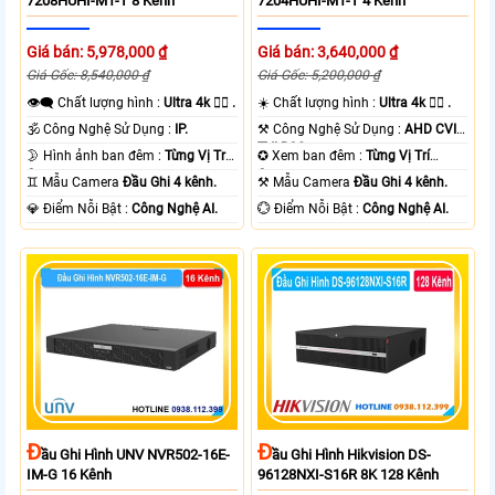
7208HUHI-M1-T 8 Kênh
7204HUHI-M1-T 4 Kênh
Giá bán: 5,978,000 ₫
Giá bán: 3,640,000 ₫
Giá Gốc: 8,540,000 ₫
Giá Gốc: 5,200,000 ₫
👁️‍🗨 Chất lượng hình :
Ultra 4k 👍🏾 .
☀️ Chất lượng hình :
Ultra 4k 👍🏾 .
🕉️ Công Nghệ Sử Dụng :
IP.
⚒ Công Nghệ Sử Dụng :
AHD CVI
TVI BCS.
🌛 Hình ảnh ban đêm :
Từng Vị Trí
✪ Xem ban đêm :
Từng Vị Trí
Camera .
Camera .
♊ Mẫu Camera
Đầu Ghi 4 kênh.
⚒ Mẫu Camera
Đầu Ghi 4 kênh.
️💎 Điểm Nỗi Bật :
Công Nghệ AI.
️💮 Điểm Nỗi Bật :
Công Nghệ AI.
Đ
Đ
Ầu Ghi Hình UNV NVR502-16E-
Ầu Ghi Hình Hikvision DS-
IM-G 16 Kênh
96128NXI-S16R 8K 128 Kênh