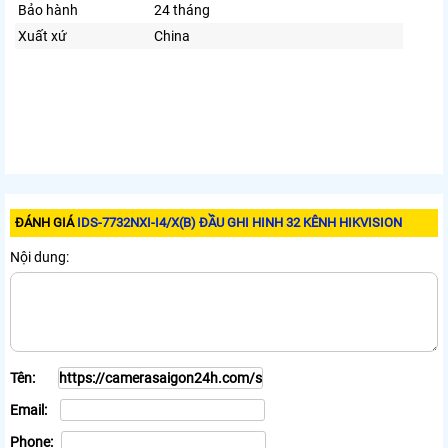
Bảo hành
24 tháng
Xuất xứ
China
ĐÁNH GIÁ
IDS-7732NXI-I4/X(B) ĐẦU GHI HINH 32 KÊNH HIKVISION
Nội dung:
Tên:
Email:
Phone: