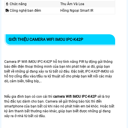
👮 Chức năng
Thu Âm Và Loa
🎑 Công nghệ ban đêm
Hồng Ngoại Smart IR
GIỚI THIỆU CAMERA WIFI IMOU IPC-K42P
Camera IP Wifi IMOU IPC-K42P hỗ trợ tính năng PIR tự động gửi thông
báo đến điện thoại thông minh của bạn khi phát hiện ai đó, giúp bạn
biết về những gì đang xảy ra từ bất cứ đâu. Đặc biệt, IPC-K42P-IMOU có
hỗ trợ cổng đầu vào/đầu ra kỹ thuật số cho phép bạn kết nối các máy
dò, cảm biến, tiếng bíp,…
Nếu gia đình bạn có con cái thì
camera Wifi IMOU IPC-K42P
sẽ là trợ
thủ đắc lực dành cho bạn. Camera sẽ gửi thông báo tức thì đến
smartphone của bạn bất cứ khi nào nó phát hiện em bé khóc. Hoặc bất
kỳ âm thanh bất thường nào khác, giúp bạn biết được những gì đang
xảy ra ở nhà từ bất cứ đâu.