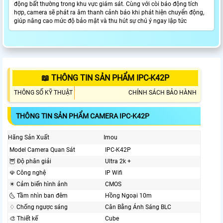
động bất thường trong khu vực giám sát. Cùng với còi báo động tích
hợp, camera sẽ phát ra âm thanh cảnh báo khi phát hiện chuyển động,
giúp nâng cao mức độ bảo mật và thu hút sự chú ý ngay lập tức
📖 THÔNG TIN SẢN PHẨM IPC-K42P
THÔNG SỐ KỸ THUẬT
CHÍNH SÁCH BẢO HÀNH
THÔNG TIN SẢN PHẨM CAMERA IPC-K42P
Hãng Sản Xuất
Imou
Model Camera Quan Sát
IPC-K42P
🦉 Độ phân giải
Ultra 2k +
☫ Công nghệ
IP Wifi
✴️ Cảm biến hình ảnh
CMOS
🌜 Tầm nhìn ban đêm
Hồng Ngoại 10m
♢ Chống ngược sáng
Cân Bằng Ánh Sáng BLC
🎨 Thiết kế
Cube