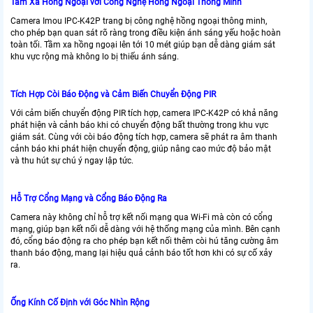
Tầm Xa Hồng Ngoại với Công Nghệ Hồng Ngoại Thông Minh
Camera Imou IPC-K42P trang bị công nghệ hồng ngoại thông minh,
cho phép bạn quan sát rõ ràng trong điều kiện ánh sáng yếu hoặc hoàn
toàn tối. Tầm xa hồng ngoại lên tới 10 mét giúp bạn dễ dàng giám sát
khu vực rộng mà không lo bị thiếu ánh sáng.
Tích Hợp Còi Báo Động và Cảm Biến Chuyển Động PIR
Với cảm biến chuyển động PIR tích hợp, camera IPC-K42P có khả năng
phát hiện và cảnh báo khi có chuyển động bất thường trong khu vực
giám sát. Cùng với còi báo động tích hợp, camera sẽ phát ra âm thanh
cảnh báo khi phát hiện chuyển động, giúp nâng cao mức độ bảo mật
và thu hút sự chú ý ngay lập tức.
Hỗ Trợ Cổng Mạng và Cổng Báo Động Ra
Camera này không chỉ hỗ trợ kết nối mạng qua Wi-Fi mà còn có cổng
mạng, giúp bạn kết nối dễ dàng với hệ thống mạng của mình. Bên cạnh
đó, cổng báo động ra cho phép bạn kết nối thêm còi hú tăng cường âm
thanh báo động, mang lại hiệu quả cảnh báo tốt hơn khi có sự cố xảy
ra.
Ống Kính Cố Định với Góc Nhìn Rộng