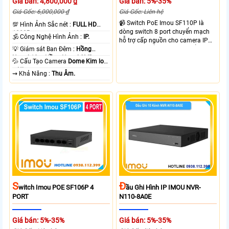
Giá bán: 4,800,000 ₫
Giá bán: 5%-35%
Giá Gốc: 6,000,000 ₫
Giá Gốc: Liên hệ
📹 Switch PoE Imou SF110P là
💯 Hình Ảnh Sắc nét :
FULL HD
dòng switch 8 port chuyển mạch
1080P .
🕉️ Công Nghệ Hình Ảnh :
IP.
hỗ trợ cấp nguồn cho camera IP
💡 Giám sát Ban Đêm :
Hồng
tích hợp 8 cổng PoE và 2 cổng
Ngoại 10m Hồng Ngoại SMD.
uplink. Cho phép truyền dữ liệu và
💦 Cấu Tạo Camera
Dome Kim loại
nguồn qua cáp mạng hỗ trợ
+ Nhựa.
️⇝ Khả Năng :
Thu Âm.
khoảng cách 250m Công suất PoE
cổng 1-8 lên đến 30WTổng công
suất cho 8 cổng POE là 65W
S
Đ
Witch Imou POE SF106P 4
Ầu Ghi Hình IP IMOU NVR-
PORT
N110-8A0E
Giá bán: 5%-35%
Giá bán: 5%-35%