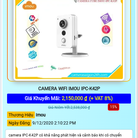
CAMERA WIFI IMOU IPC-K42P
Giá Khuyến Mãi:
2,150,000 ₫
(+ VAT 8%)
15%
Giá Niêm Yết:2,538,000 ₫
Thương Hiệu
Imou
Ngày Đăng
9/12/2020 2:10:22 PM
camera IPC-K42P có khả năng phát hiện và cảnh báo khi có chuyển