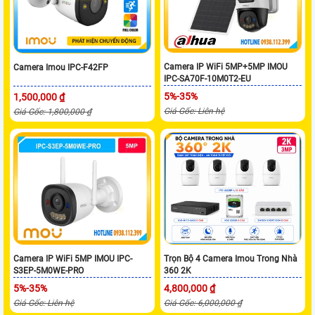
Camera IP WiFi 5MP+5MP IMOU
Camera Imou IPC-F42FP
IPC-SA70F-10M0T2-EU
5%-35%
1,500,000 ₫
Giá Gốc: Liên hệ
Giá Gốc: 1,800,000 ₫
Camera IP WiFi 5MP IMOU IPC-
Trọn Bộ 4 Camera Imou Trong Nhà
S3EP-5M0WE-PRO
360 2K
5%-35%
4,800,000 ₫
Giá Gốc: Liên hệ
Giá Gốc: 6,000,000 ₫