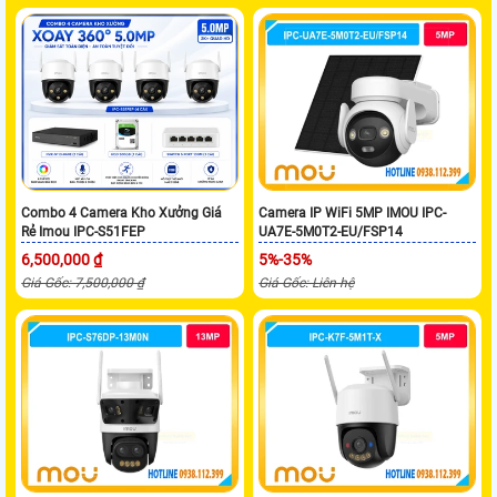
Camera IP WiFi 5MP IMOU IPC-
Combo 4 Camera Kho Xưởng Giá
UA7E-5M0T2-EU/FSP14
Rẻ Imou IPC-S51FEP
5%-35%
6,500,000 ₫
Giá Gốc: Liên hệ
Giá Gốc: 7,500,000 ₫