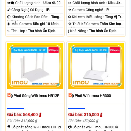
👁️‍🗨 Chất lượng hình :
Ultra 4k 👍🏾 .
️👀 Chất lượng hình Ảnh :
Ultra 4k
👍🏾 .
🌠 Công Nghệ Sử Dụng :
IP.
⚜️ Camera Công nghệ :
IP.
🌔 Khoảng Cách Ban Đêm :
Từng
❂ Khi xem thiếu sáng :
Từng Vị Trí
Vị Trí Camera .
Camera .
🐜 Mẫu Camera
Đầu ghi 10 kênh.
💎 Thiết Kế Camera
Thân Kim loại
+ Nhựa.
️✨ Tích Hợp :
Thu hình Ổn Định.
️ƒ Khả Năng :
Thu hình Ổn Định.
B
B
Ộ Phát Sóng Wifi Imou HR12F
Ộ Phát Wifi Imou HR300
Giá bán: 568,400 ₫
Giá bán: 315,000 ₫
Giá Gốc: 812,000 ₫
Giá Gốc: 450,000 ₫
🎥 Bộ phát sóng Wi-Fi Imou HR12F
📷 Bộ phát Wi-Fi Imou HR300 là