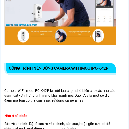
CÔNG TRÌNH NÊN DÙNG CAMERA WIFI IMOU IPC-K42P
Camera WiFi Imou IPC-K42P là một lựa chọn phổ biến cho các nhu cầu
giám sát với những tính năng khá mạnh mẽ. Dưới đây là một số địa
điểm mà bạn có thể cân nhắc sử dụng camera này:
Nhà ở cá nhân:
Bảo vệ an ninh: Đặt ở cửa ra vào chính, sân sau, hoặc gần cửa sổ để
giám sát mọi hoạt động xung quanh ngôi nhà.