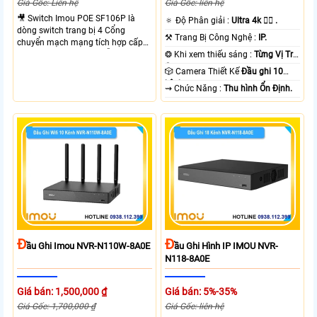
Giá Gốc: Liên hệ
Giá Gốc: liên hệ
🎥 Switch Imou POE SF106P là
🔅 Độ Phân giải :
Ultra 4k 👍🏾 .
dòng switch trang bị 4 Cổng
⚒ Trang Bị Công Nghệ :
IP.
chuyển mạch mạng tích hợp cấp
nguồn cho camera IP hỗ trợ 4
❂ Khi xem thiếu sáng :
Từng Vị Trí
cổng PoE và 2 cổng uplink. Switch
Camera .
🎲 Camera Thiết Kế
Đầu ghi 10
cho phép truyền dữ liệu và nguồn
kênh.
️⇝ Chức Năng :
Thu hình Ổn Định.
điện qua cáp mạng hỗ trợ khoảng
cách lên đến 250m Công suất PoE
cổng 1-4 lên đến 30W
Đ
Đ
Ầu Ghi Imou NVR-N110W-8A0E
Ầu Ghi Hình IP IMOU NVR-
N118-8A0E
Giá bán: 1,500,000 ₫
Giá bán: 5%-35%
Giá Gốc: 1,700,000 ₫
Giá Gốc: liên hệ