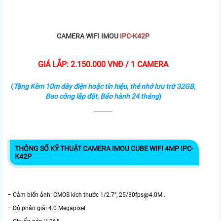
CAMERA WIFI IMOU
IPC-K42P
GIÁ LẮP: 2.150.000 VNĐ / 1 CAMERA
(
Tặng Kèm 10m dây điện hoặc tín hiệu, thẻ nhớ lưu trữ 32GB,
Bao công lắp đặt, Bảo hành 24 tháng
)
THÔNG SỐ KỸ THUẬT CAMERA IMOU CUBE WIFI 4MP IPC-
K42P
– Cảm biến ảnh: CMOS kích thước 1/2.7”, 25/30fps@4.0M .
– Độ phân giải 4.0 Megapixel.