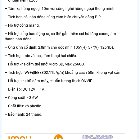
– Chuẩn nén H.265.
– Tầm xa hồng ngoại 10m với công nghệ hồng ngoại thông minh.
– Tích hợp còi báo động cùng cảm biến chuyển động PIR.
– Hỗ trợ cổng mạng.
– Hỗ trợ cổng báo động ra, có thể gắn thêm còi hú tăng cường âm
thanh báo động.
– Ống kính cố định: 2,8mm cho góc nhìn 105°(H), 57°(V), 125°(D).
– Tích hợp míc và loa, đàm thoại hai chiều.
– Hỗ trợ khe cắm thẻ nhớ Micro SD, Max 256GB.
– Tích hợp: Wi-Fi(IEEE802.11b/g/n) khoảng cách 50m không vật cản.
– Hỗ trợ: lưu trữ đám mây, chuẩn tương thích ONVIF.
– Điện áp: DC 12V – 1A.
– Công suất: <3.6W.
– Chất liệu: vỏ plastic.
– Bảo hành: 24 tháng.