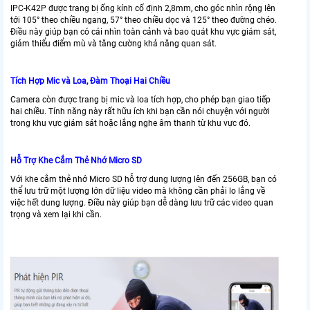
IPC-K42P được trang bị ống kính cố định 2,8mm, cho góc nhìn rộng lên
tới 105° theo chiều ngang, 57° theo chiều dọc và 125° theo đường chéo.
Điều này giúp bạn có cái nhìn toàn cảnh và bao quát khu vực giám sát,
giảm thiểu điểm mù và tăng cường khả năng quan sát.
Tích Hợp Mic và Loa, Đàm Thoại Hai Chiều
Camera còn được trang bị mic và loa tích hợp, cho phép bạn giao tiếp
hai chiều. Tính năng này rất hữu ích khi bạn cần nói chuyện với người
trong khu vực giám sát hoặc lắng nghe âm thanh từ khu vực đó.
Hỗ Trợ Khe Cắm Thẻ Nhớ Micro SD
Với khe cắm thẻ nhớ Micro SD hỗ trợ dung lượng lên đến 256GB, bạn có
thể lưu trữ một lượng lớn dữ liệu video mà không cần phải lo lắng về
việc hết dung lượng. Điều này giúp bạn dễ dàng lưu trữ các video quan
trọng và xem lại khi cần.