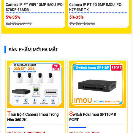
Camera IP PT WiFi 13MP IMOU IPC-
Camera IP PT 4G 5MP IMOU IPC-
S76DP-13M0N
K7F-5M1T-X
5%-35%
5%-35%
Giá Gốc: Liên hệ
Giá Gốc: Liên hệ
SẢN PHẨM MỚI RA MẮT
T
S
Rọn Bộ 4 Camera Imou Trong
Witch PoE Imou SF110P 8
Nhà 360 2K
PORT