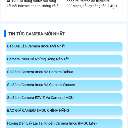
AC1200 là dòng router mở rộng
dòng router tốc độ truyền tải
kết nối Internet nhanh chóng và ổn
300Mbps, hỗ trợ băng tần 2.4GHz,
định với băng tần kép tốc độ lên tới
ăng-ten kép 3dBi cho tín hiệu ổn
1200Mbps. Hỗ trợ quản lý dễ dàng
định. Trang bị 1 cổng WAN, 3 cổng
qua ứng dụng IMOU, kết nối nhiều
LAN, bảo mật mạnh mẽ, quản lý
thiết bị cùng lúc và bảo mật cao.
qua ứng dụng Imou APP.
Phù hợp cho gia đình và văn
TIN TỨC CAMERA MỚI NHẤT
phòng.
Báo Giá Lắp Camera Imou Mới Nhất
Camera Imou Có Những Dòng Nào Tốt
So Sánh Camera Imou Và Camera Dahua
So Sánh Camera Imou Và Camera Yoosee
So Sánh Camera EZVIZ Và Camera IMOU
BÁO GIÁ CAMERA IMOU CHÍNH HÃNG
Hướng Dẫn Lấy Lại Tài Khoản Camera Imou (IMOU Life)