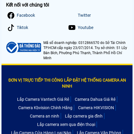
Kết nối với chúng tôi
Facebook
Twitter
Tiktok
Youtube
Mã số doanh nghiệp: 0312866570 do Sở Tài Chính
TP.HCM cấp ngày 23/07/2014. Trụ sở chính: 51 Lũy
Bán Bích, Phường Phú Thạnh, Thành Phố Hồ Chí
Minh
ĐƠN VỊ TRỰC TIẾP THI CÔNG LẮP ĐẶT HỆ THỐNG CAMERA AN
NINH
Lắp Camera Vantech Giá Rẻ
Camera Dahua Giá Rẻ
Camera Kbvision Chính Hãng
Camera HIKVISION
Camera an ninh
Lắp camera gia đình
Lắp camera xem qua điện thoại
Lắp Camera Cửa Hàng Loại Nào
Lắp Camera Văn Phòng