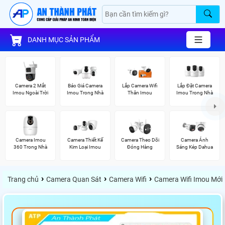
DANH MỤC SẢN PHẨM
Camera 2 Mắt
Báo Giá Camera
Lắp Camera Wifi
Lắp Đặt Camera
Imou Ngoài Trời
Imou Trong Nhà
Thân Imou
Imou Trong Nhà
Camera Imou
Camera Thiết Kế
Camera Theo Dõi
Camera Ánh
360 Trong Nhà
Kim Loại Imou
Đóng Hàng
Sáng Kép Dahua
›
›
›
Trang chủ
Camera Quan Sát
Camera Wifi
Camera Wifi Imou Mới