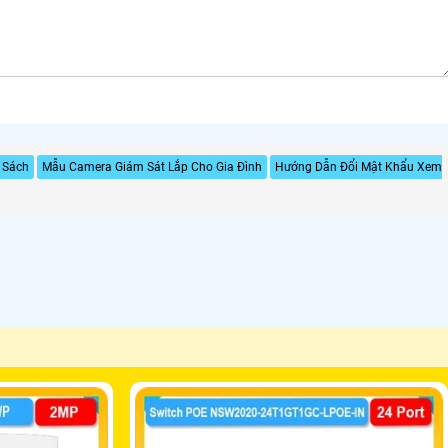
 Sách
Mẫu Camera Giám Sát Lắp Cho Gia Đình
Hướng Dẫn Đổi Mật Khẩu Xem