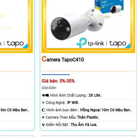
C
Amera TapoC410
Giá bán: 5%-35%
Giá Gốc:
👁️‍🗨 Hình Ành Chất Lượng :
2K Lite .
⚜️ Công Nghệ :
IP Wifi.
10m Có Màu Ban
🌔 Hình ảnh ban đêm :
Hồng Ngoại 10m Có Màu Ban
Ðêm.
❄ Camera Theo Mẫu
Thân Plastic.
️💎 Điểm Nỗi Bật :
Thu Âm Và Loa.