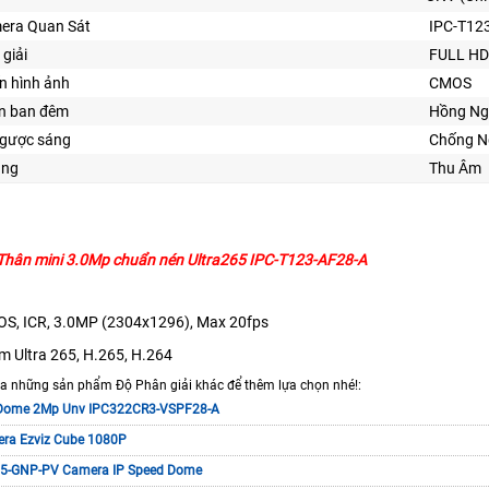
era Quan Sát
IPC-T12
 giải
FULL HD
n hình ảnh
CMOS
ìn ban đêm
Hồng Ng
gược sáng
Chống N
ăng
Thu Âm
Thân mini 3.0Mp chuẩn nén Ultra265 IPC-T123-AF28-A
MOS, ICR, 3.0MP (2304x1296), Max 20fps
am Ultra 265, H.265, H.264
 những sản phẩm Độ Phân giải khác để thêm lựa chọn nhé!:
 Dome 2Mp Unv IPC322CR3-VSPF28-A
ra Ezviz Cube 1080P
5-GNP-PV Camera IP Speed Dome