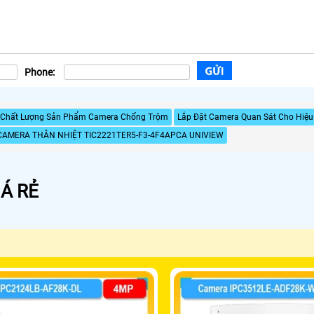
Phone:
 Chất Lượng Sản Phẩm Camera Chống Trộm
Lắp Đặt Camera Quan Sát Cho Hiệu
CAMERA THÂN NHIỆT TIC2221TER5-F3-4F4APCA UNIVIEW
Á RẺ