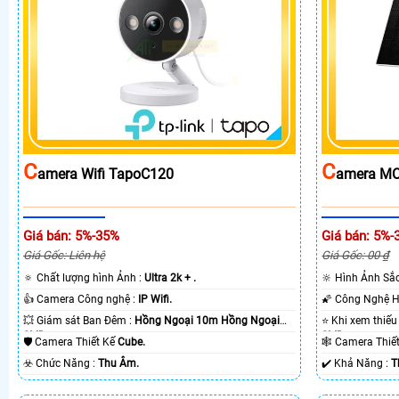
C
C
Amera Wifi TapoC120
Amera MC
Giá bán: 5%-35%
Giá bán: 5%-
Giá Gốc: Liên hệ
Giá Gốc: 00 ₫
🔅 Chất lượng hình Ảnh :
Ultra 2k + .
🔆 Hình Ảnh Sắ
👍 Camera Công nghệ :
IP Wifi.
💥 Giám sát Ban Đêm :
Hồng Ngoại 10m Hồng Ngoại
SMD.
SMD.
🛡 Camera Thiết Kế
Cube.
🕸️ Camera Thi
️☣️ Chức Năng :
Thu Âm.
️✔️ Khả Năng :
T