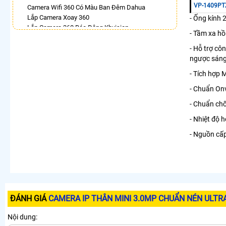
VP-1409PT
Camera Wifi 360 Có Màu Ban Đêm Dahua
Lắp Camera Xoay 360
- Ống kính
Lắp Camera 360 Báo Động Kbvision
- Tầm xa h
Camera Ezviz 360
Lắp Camera Wifi Ngoài Trời Xoay 360 Chính Hãng
- Hỗ trợ c
Dahua
ngược sán
Camera Ebitcam 360
- Tích hợp 
Lắp Camera Ip Dahua 360
Camera Xoay 360 Hikvision
- Chuẩn Onv
- Chuẩn ch
LẮP CAMERA THEO NHU CẦU
Lắp Camera Văn Phòng Giá Rẻ
- Nhiệt độ 
Lắp Camera Nhà Xưởng Giá Rẻ
- Nguồn cấ
Lắp Camera Gia Đình Giá Rẻ
Lắp Camera Kho Hàng Giá Rẻ
Lắp Camera Cửa Hàng Giá Rẻ
Lắp Camera Wifi Giá Rẻ Chính Hãng
Lắp Camera Công Trình Giá Rẻ
Camera 360 Giá Rẻ
ĐÁNH GIÁ
CAMERA IP THÂN MINI 3.0MP CHUẨN NÉN ULTRA
Nội dung: