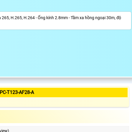
a 265, H.265, H.264 - Ống kính 2.8mm - Tầm xa hồng ngoại 30m, độ
PC-T123-AF28-A
view)