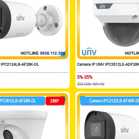
 IPC2124LB-AF28K-DL
Camera IP UNV IPC3512LE-ADF28
5%-35%
ệ
Giá Gốc: liên hệ