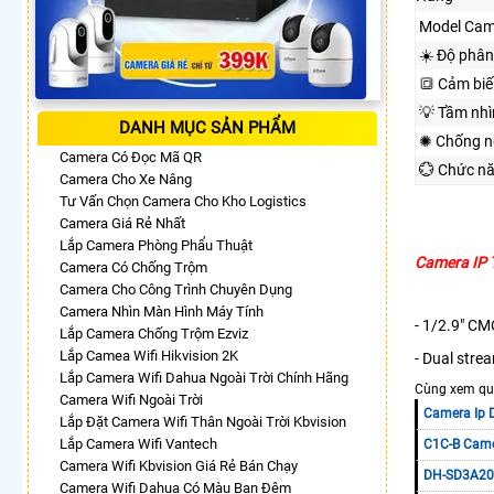
Model Cam
☀️ Độ phân
🔳 Cảm biế
💡 Tầm nh
DANH MỤC SẢN PHẨM
✺ Chống n
Camera Có Đọc Mã QR
💮 Chức n
Camera Cho Xe Nâng
Tư Vấn Chọn Camera Cho Kho Logistics
Camera Giá Rẻ Nhất
Lắp Camera Phòng Phẩu Thuật
Camera IP 
Camera Có Chống Trộm
Camera Cho Công Trình Chuyên Dụng
Camera Nhìn Màn Hình Máy Tính
- 1/2.9" C
Lắp Camera Chống Trộm Ezviz
Lắp Camea Wifi Hikvision 2K
- Dual stre
Lắp Camera Wifi Dahua Ngoài Trời Chính Hãng
Cùng xem qua
Camera Wifi Ngoài Trời
Camera Ip
Lắp Đặt Camera Wifi Thân Ngoài Trời Kbvision
Lắp Camera Wifi Vantech
C1C-B Came
Camera Wifi Kbvision Giá Rẻ Bán Chạy
DH-SD3A20
Camera Wifi Dahua Có Màu Ban Đêm