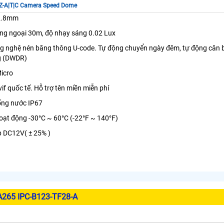
Z-A|T|C Camera Speed Dome
 2.8mm
ồng ngoại 30m, độ nhạy sáng 0.02 Lux
ông nghệ nén băng thông U-code. Tự động chuyển ngày đêm, tự động cân 
g (DWDR)
Micro
if quốc tế. Hỗ trợ tên miền miễn phí
ống nước IP67
hoạt động -30°C ~ 60°C (-22°F ~ 140°F)
p DC12V( ± 25% )
265 IPC-B123-TF28-A