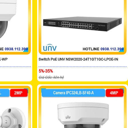
K-WP
Switch PoE UNV NSW2020-24T1GT1GC-LPOE-IN
5%-35%
Giá Gốc: liên hệ