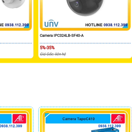
Camera IPC324LB-SF40-A
5%-35%
Giá Gốc: liên hệ