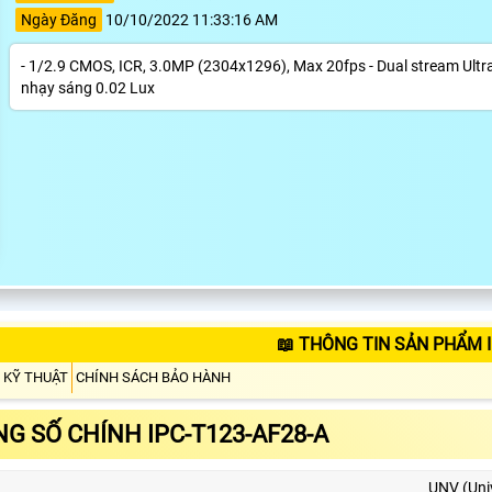
Ngày Đăng
10/10/2022 11:33:16 AM
- 1/2.9 CMOS, ICR, 3.0MP (2304x1296), Max 20fps - Dual stream Ultr
nhạy sáng 0.02 Lux
📖 THÔNG TIN SẢN PHẨM I
 KỸ THUẬT
CHÍNH SÁCH BẢO HÀNH
G SỐ CHÍNH IPC-T123-AF28-A
UNV (Uni