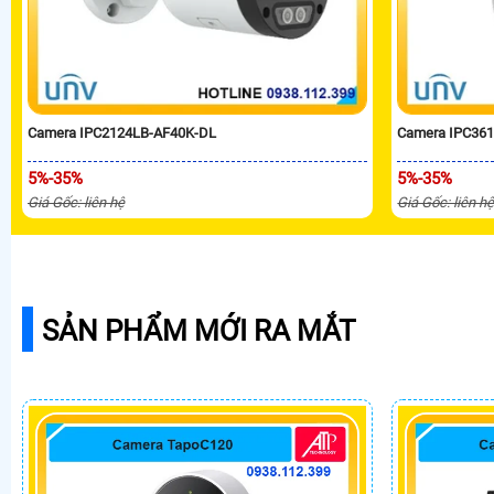
Camera IPC2124LB-AF40K-DL
Camera IPC36
5%-35%
5%-35%
Giá Gốc: liên hệ
Giá Gốc: liên h
SẢN PHẨM MỚI RA MẮT