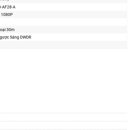
3-AF28-A
 1080P
oại 30m
gược Sáng DWDR