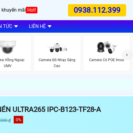
0938.112.399
 khuyến mãi
Hot!
N TỨC
LIÊN HỆ
ra Hồng Ngoại
Camera Đô Nhạy Sáng
Camera Có POE Imou
UMV
Cao
ÉN ULTRA265 IPC-B123-TF28-A
0%
,000 ₫