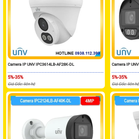
Camera IP UNV IPC3614LB-AF28K-DL
Camera IP UNV
5%-35%
5%-35%
Giá Gốc: liên hệ
Giá Gốc: liên h