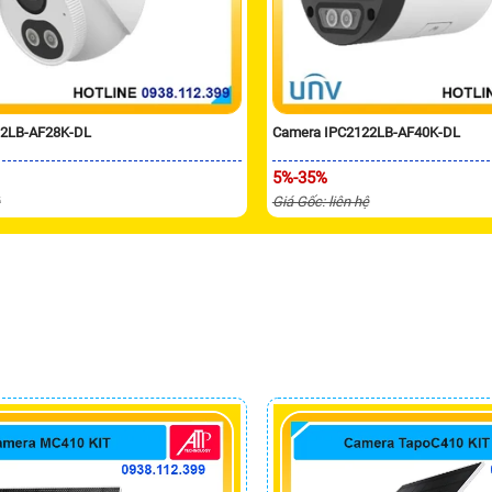
12LB-AF28K-DL
Camera IPC2122LB-AF40K-DL
5%-35%
ệ
Giá Gốc: liên hệ