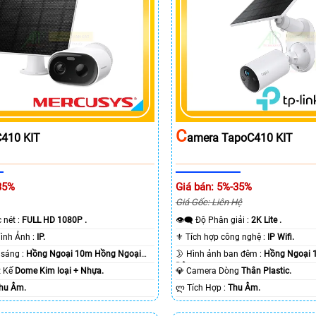
C
410 KIT
Amera TapoC410 KIT
35%
Giá bán: 5%-35%
Giá Gốc: Liên Hệ
c nét :
FULL HD 1080P .
👁️‍🗨 Độ Phân giải :
2K Lite .
🌠 Công Nghệ Hình Ảnh :
IP.
⚜️ Tích hợp công nghệ :
IP Wifi.
⭐ Khi xem thiếu sáng :
Hồng Ngoại 10m Hồng Ngoại
🌛 Hình ảnh ban đêm :
Hồng Ngoại 
Ðêm.
ết Kế
Dome Kim loại + Nhựa.
💎 Camera Dòng
Thân Plastic.
hu Âm.
️ლ Tích Hợp :
Thu Âm.