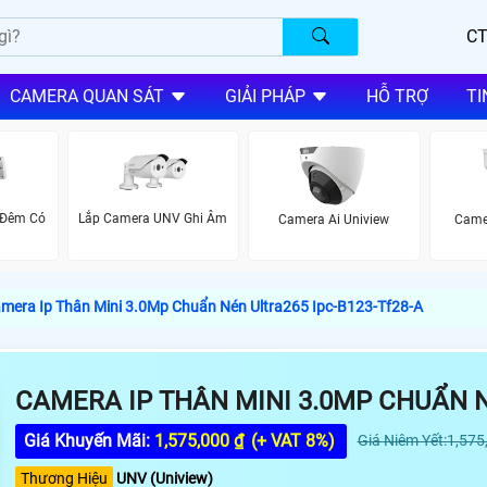
CT
CAMERA QUAN SÁT
GIẢI PHÁP
HỖ TRỢ
TI
 Đêm Có
Lắp Camera UNV Ghi Âm
Camera Ai Uniview
Came
V
mera Ip Thân Mini 3.0Mp Chuẩn Nén Ultra265 Ipc-B123-Tf28-A
CAMERA IP THÂN MINI 3.0MP CHUẨN N
Giá Khuyến Mãi:
1,575,000 ₫
(+ VAT 8%)
Giá Niêm Yết:1,575
Thương Hiệu
UNV (Uniview)