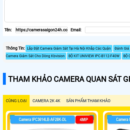
Tên:
Email:
Thông Tin:
Lắp Đặt Camera Giám Sát Tại Hà Nội Khắp Các Quận
Đánh Giá
Camera Giám Sát Cho Dòng Kbvision
BỘ KIT UNIVIEW IPC-B112-F40W
BỘ 
THAM KHẢO CAMERA QUAN SÁT GI
CÙNG LOẠI
CAMERA 2K 4K
SẢN PHẨM THAM KHẢO