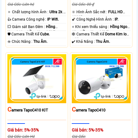
Giá Gốc: Liên hệ
Giá Gốc: 00 ₫
🔅 Chất lượng hình Ảnh :
Ultra 2k +
🔆 Hình Ảnh Sắc nét :
FULL HD
.
1080P .
👍 Camera Công nghệ :
IP Wifi.
🌠 Công Nghệ Hình Ảnh :
IP.
💥 Giám sát Ban Đêm :
Hồng
⭐ Khi xem thiếu sáng :
Hồng Ngoại
Ngoại 10m Hồng Ngoại SMD.
10m Hồng Ngoại SMD.
🛡 Camera Thiết Kế
Cube.
🕸️ Camera Thiết Kế
Dome Kim loại
+ Nhựa.
️☣️ Chức Năng :
Thu Âm.
️✔️ Khả Năng :
Thu Âm.
C
C
Amera TapoC410 KIT
Amera TapoC410
Giá bán: 5%-35%
Giá bán: 5%-35%
Giá Gốc: Liên Hệ
Giá Gốc: