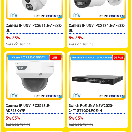
Camera IP UNV IPC3614LB-AF28K-
Camera IP UNV IPC2124LB-AF28K-
DL
DL
5%-35%
5%-35%
Giá Gốc: liên hệ
Giá Gốc: liên hệ
Camera IP UNV IPC3512LE-
Switch PoE UNV NSW2020-
ADF28K-WP
24T1GT1GC-LPOE-IN
5%-35%
5%-35%
Giá Gốc: liên hệ
Giá Gốc: liên hệ