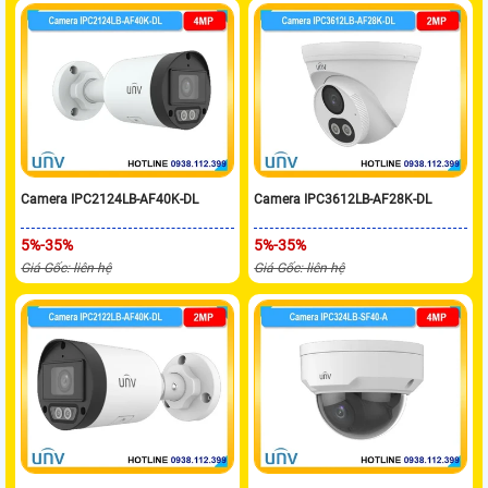
Camera IPC2124LB-AF40K-DL
Camera IPC3612LB-AF28K-DL
5%-35%
5%-35%
Giá Gốc: liên hệ
Giá Gốc: liên hệ