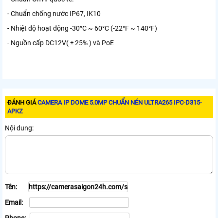
- Chuẩn chống nước IP67, IK10
- Nhiệt độ hoạt động -30°C ~ 60°C (-22°F ~ 140°F)
- Nguồn cấp DC12V( ± 25% ) và PoE
ĐÁNH GIÁ
CAMERA IP DOME 5.0MP CHUẨN NÉN ULTRA265 IPC-D315-
APKZ
Nội dung:
Tên:
Email: