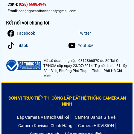
(028) 6688.4949
CSKH:
Email:
congngheanthanhphat@gmail.com
Kết nối với chúng tôi
Facebook
Twitter
Tiktok
Youtube
Mã số doanh nghiệp: 0312866570 do Sở Tài Chính
TP.HCM cấp ngày 23/07/2014. Trụ sở chính: 51 Lũy
Bán Bích, Phường Phú Thạnh, Thành Phố Hồ Chí
Minh
ĐƠN VỊ TRỰC TIẾP THI CÔNG LẮP ĐẶT HỆ THỐNG CAMERA AN
NINH
Lắp Camera Vantech Giá Rẻ
Camera Dahua Giá Rẻ
Camera Kbvision Chính Hãng
Camera HIKVISION