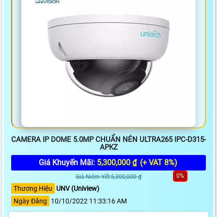
CAMERA IP DOME 5.0MP CHUẨN NÉN ULTRA265 IPC-D315-
APKZ
Giá Khuyến Mãi:
5,300,000 ₫
(+ VAT 8%)
0%
Giá Niêm Yết:5,300,000 ₫
Thương Hiệu
UNV (Uniview)
Ngày Đăng
10/10/2022 11:33:16 AM