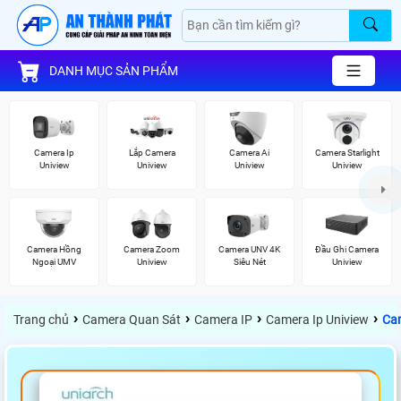
DANH MỤC SẢN PHẨM
Camera Ip
Lắp Camera
Camera Ai
Camera Starlight
Uniview
Uniview
Uniview
Uniview
Camera Hồng
Camera Zoom
Camera UNV 4K
Đầu Ghi Camera
Ngoại UMV
Uniview
Siêu Nét
Uniview
›
›
›
›
Trang chủ
Camera Quan Sát
Camera IP
Camera Ip Uniview
Ca