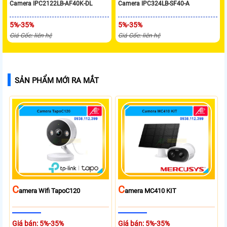
Camera IPC2122LB-AF40K-DL
Camera IPC324LB-SF40-A
5%-35%
5%-35%
Giá Gốc: liên hệ
Giá Gốc: liên hệ
SẢN PHẨM MỚI RA MẮT
C
C
Amera Wifi TapoC120
Amera MC410 KIT
Giá bán: 5%-35%
Giá bán: 5%-35%