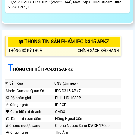
- 1/2. 7 CMOS, ICR, 5.0MP (2592*1944), Max 15fps - Dual stream Ultra
265/H.265/H
📖 THÔNG TIN SẢN PHẨM IPC-D315-APKZ
THÔNG SỐ KỸ THUẬT
CHÍNH SÁCH BẢO HÀNH
T
HÔNG CHI TIẾT IPC-D315-APKZ
🦉 Sản Xuất
UNV (Uniview)
Model Camera Quan Sát
IPC-D315-APKZ
💯 Độ phân giải
FULL HD 1080P
⚛️ Công nghệ
IP POE
🎛 Cảm biến hình ảnh
CMOS
🌔 Tầm nhìn ban đêm
Hồng Ngoại 30m
₩ Chống ngược sáng
Chống Ngược Sáng DWDR 120db
📢 Chức năng
Thu Âm