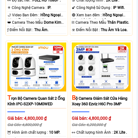
️👀 Độ sắc nét :
FULL HD 1080P .
💯 Chất lượng hình :
2K Lite .
⚜️ Công Nghệ Camera :
IP.
🌠 Công Nghệ Sử Dụng :
IP Wifi.
🌙 Video Ban Đêm :
Hồng Ngoại
🔴 Xem ban đêm :
Hồng Ngoại
10m Hồng Ngoại SMD.
15m Có Màu Ban Ðêm.
👑 Camera Theo Mẫu
Dome Kim
⛓ Camera Theo Mẫu
Thân Plastic.
loại + Nhựa.
️ƒ Điểm Nỗi Bật :
Thu Âm.
️☣️ Điểm Nỗi Bật :
Thu Âm Và Loa.
T
B
Rọn Bộ Camera Quan Sát 2 Ống
Ộ Camera Giám Sát Cửa Hàng
Kính IPC-S2XP-10M0WED
Xoay 360 Ezviz H6C Pro 3MP
Giá bán: 4,800,000 ₫
Giá bán: 4,800,000 ₫
Giá Gốc: 6,800,000 ₫
Giá Gốc: 6,200,000 ₫
🦉 Hình ảnh chất lượng :
10 MP.
️👀 Chất lượng hình Ảnh :
2K Lite .