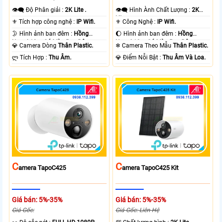
👁️‍🗨 Độ Phân giải :
2K Lite .
👁️‍🗨 Hình Ành Chất Lượng :
2K
Lite .
⚜️ Tích hợp công nghệ :
IP Wifi.
⚜️ Công Nghệ :
IP Wifi.
🌛 Hình ảnh ban đêm :
Hồng
🌔 Hình ảnh ban đêm :
Hồng
Ngoại 10m Có Màu Ban Ðêm.
Ngoại 10m Có Màu Ban Ðêm.
💎 Camera Dòng
Thân Plastic.
❄ Camera Theo Mẫu
Thân Plastic.
️ლ Tích Hợp :
Thu Âm.
️💎 Điểm Nỗi Bật :
Thu Âm Và Loa.
C
C
Amera TapoC425
Amera TapoC425 Kit
Giá bán: 5%-35%
Giá bán: 5%-35%
Giá Gốc:
Giá Gốc: Liên Hệ