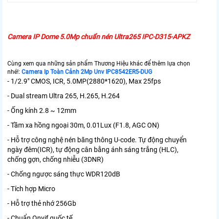
Camera IP Dome 5.0Mp chuẩn nén Ultra265 IPC-D315-APKZ
Cùng xem qua những sản phẩm Thương Hiệu khác để thêm lựa chọn
nhé!:
Camera Ip Toàn Cảnh 2Mp Unv IPC8542ER5-DUG
- 1/2.9" CMOS, ICR, 5.0MP(2880*1620), Max 25fps
- Dual stream Ultra 265, H.265, H.264
- Ống kính 2.8 ~ 12mm
- Tầm xa hồng ngoại 30m, 0.01Lux (F1.8, AGC ON)
- Hỗ trợ công nghệ nén băng thông U-code. Tự động chuyển
ngày đêm(ICR), tự động cân bằng ánh sáng trắng (HLC),
chống gợn, chống nhiễu (3DNR)
- Chống ngược sáng thực WDR120dB
- Tích hợp Micro
- Hỗ trợ thẻ nhớ 256Gb
- Chuẩn Onvif quốc tế.