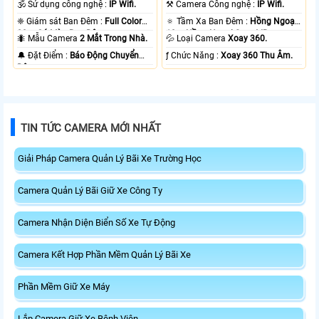
🕉️ Sử dụng công nghệ :
IP Wifi.
⚒ Camera Công nghệ :
IP Wifi.
❈ Giám sát Ban Đêm :
Full Color
🔅 Tầm Xa Ban Đêm :
Hồng Ngoại
20m Có Màu Ban Ðêm.
10m Hồng Ngoại Smart IR.
🐜 Mẫu Camera
2 Mắt Trong Nhà.
💦 Loại Camera
Xoay 360.
️🔔 Đặt Điểm :
Báo Động Chuyển
️ƒ Chức Năng :
Xoay 360 Thu Âm.
Động.
TIN TỨC CAMERA MỚI NHẤT
Giải Pháp Camera Quản Lý Bãi Xe Trường Học
Camera Quản Lý Bãi Giữ Xe Công Ty
Camera Nhận Diện Biển Số Xe Tự Động
Camera Kết Hợp Phần Mềm Quản Lý Bãi Xe
Phần Mềm Giữ Xe Máy
Lắp Camera Giữ Xe Bệnh Viện