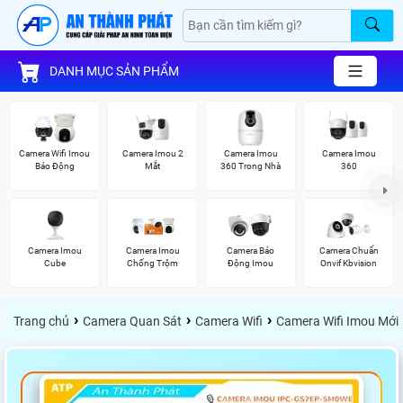
DANH MỤC SẢN PHẨM
Camera Wifi Imou
Camera Imou 2
Camera Imou
Camera Imou
Báo Động
Mắt
360 Trong Nhà
360
Camera Imou
Camera Imou
Camera Báo
Camera Chuẩn
Cube
Chống Trộm
Động Imou
Onvif Kbvision
›
›
›
Trang chủ
Camera Quan Sát
Camera Wifi
Camera Wifi Imou Mới