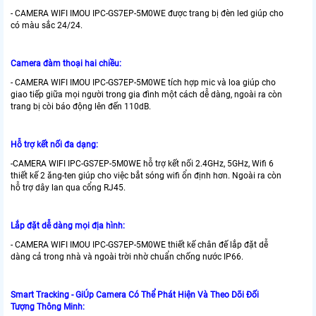
- CAMERA WIFI IMOU IPC-GS7EP-5M0WE được trang bị đèn led giúp cho
có màu sắc 24/24.
Camera đàm thoại hai chiều:
- CAMERA WIFI IMOU IPC-GS7EP-5M0WE tích hợp mic và loa giúp cho
giao tiếp giữa mọi người trong gia đình một cách dễ dàng, ngoài ra còn
trang bị còi báo động lên đến 110dB.
Hỗ trợ kết nối đa dạng:
-CAMERA WIFI IPC-GS7EP-5M0WE hỗ trợ kết nối 2.4GHz, 5GHz, Wifi 6
thiết kế 2 ăng-ten giúp cho việc bắt sóng wifi ổn định hơn. Ngoài ra còn
hỗ trợ dây lan qua cổng RJ45.
Lắp đặt dễ dàng mọi địa hình:
- CAMERA WIFI IMOU IPC-GS7EP-5M0WE thiết kế chân đế lắp đặt dễ
dàng cả trong nhà và ngoài trời nhờ chuẩn chống nước IP66.
Smart Tracking - GiÚp Camera Có Thể Phát Hiện Và Theo Dõi Đối
Tượng Thông Minh: