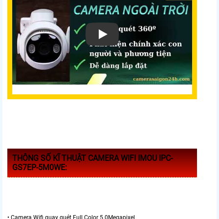
THÔNG SỐ KĨ THUẬT CAMERA WIFI IMOU IPC-
GS7EP-5M0WE:
• Camera Wifi quay quét Full Color 5.0Megapixel