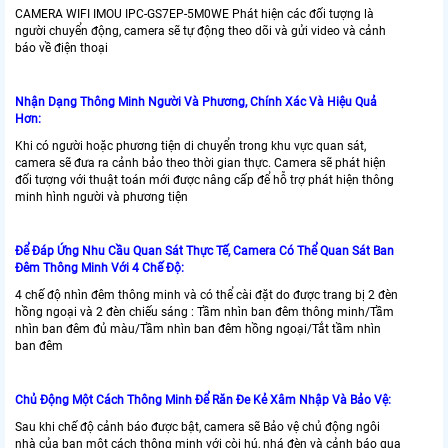
CAMERA WIFI IMOU IPC-GS7EP-5M0WE Phát hiện các đối tượng là
người chuyển động, camera sẽ tự động theo dõi và gửi video và cảnh
báo về điện thoại
Nhận Dạng Thông Minh Người Và Phương, Chính Xác Và Hiệu Quả
Hơn:
Khi có người hoặc phương tiện di chuyển trong khu vực quan sát,
camera sẽ đưa ra cảnh bảo theo thời gian thực. Camera sẽ phát hiện
đối tượng với thuật toán mới được nâng cấp để hỗ trợ phát hiện thông
minh hình người và phương tiện
Để Đáp Ứng Nhu Cầu Quan Sát Thực Tế, Camera Có Thể Quan Sát Ban
Đêm Thông Minh Với 4 Chế Độ:
4 chế độ nhìn đêm thông minh và có thể cài đặt do được trang bị 2 đèn
hồng ngoại và 2 đèn chiếu sáng : Tầm nhìn ban đêm thông minh/Tầm
nhìn ban đêm đủ màu/Tầm nhìn ban đêm hồng ngoại/Tắt tầm nhìn
ban đêm
Chủ Động Một Cách Thông Minh Để Răn Đe Kẻ Xâm Nhập Và Bảo Vệ:
Sau khi chế độ cảnh báo được bật, camera sẽ Bảo vệ chủ động ngôi
nhà của bạn một cách thông minh với còi hú, nhá đèn và cảnh báo qua