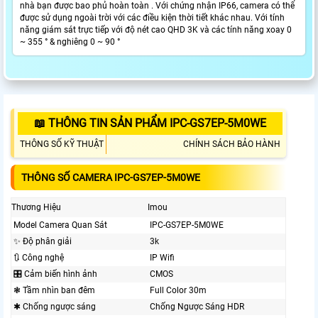
nhà bạn được bao phủ hoàn toàn . Với chứng nhận IP66, camera có thể
được sử dụng ngoài trời với các điều kiện thời tiết khác nhau. Với tính
năng giám sát trực tiếp với độ nét cao QHD 3K và các tính năng xoay 0
~ 355 ° & nghiêng 0 ~ 90 °
📖 THÔNG TIN SẢN PHẨM IPC-GS7EP-5M0WE
THÔNG SỐ KỸ THUẬT
CHÍNH SÁCH BẢO HÀNH
THÔNG SỐ CAMERA IPC-GS7EP-5M0WE
Thương Hiệu
Imou
Model Camera Quan Sát
IPC-GS7EP-5M0WE
✨ Độ phân giải
3k
🔃 Công nghệ
IP Wifi
🎛 Cảm biến hình ảnh
CMOS
❃ Tầm nhìn ban đêm
Full Color 30m
✱ Chống ngược sáng
Chống Ngược Sáng HDR