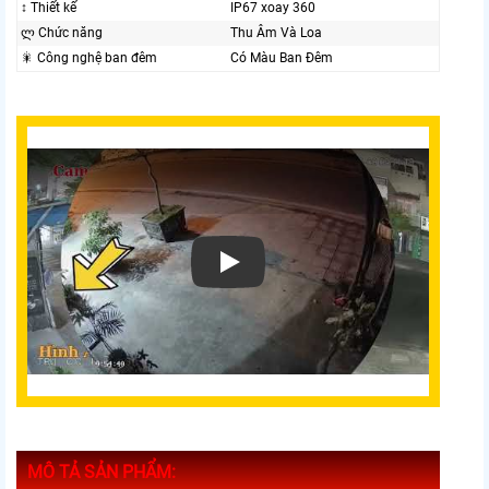
↕️ Thiết kế
IP67 xoay 360
ლ Chức năng
Thu Âm Và Loa
🎇 Công nghệ ban đêm
Có Màu Ban Ðêm
MÔ TẢ SẢN PHẨM: