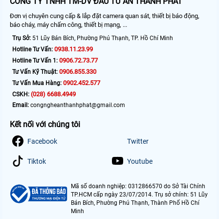
CÔNG TY TNHH TM-DV ĐẦU TƯ AN THÀNH PHÁT
Đơn vị chuyên cung cấp & lắp đặt camera quan sát, thiết bị báo động,
báo cháy, máy chấm công, thiết bị mạng, ...
Trụ Sở:
51 Lũy Bán Bích, Phường Phú Thạnh, TP. Hồ Chí Minh
0938.11.23.99
Hotline Tư Vấn:
0906.72.73.77
Hotline Tư Vấn 1:
0906.855.330
Tư Vấn Kỹ Thuật:
0902.452.577
Tư Vấn Mua Hàng:
(028) 6688.4949
CSKH:
Email:
congngheanthanhphat@gmail.com
Kết nối với chúng tôi
Facebook
Twitter
Tiktok
Youtube
Mã số doanh nghiệp: 0312866570 do Sở Tài Chính
TP.HCM cấp ngày 23/07/2014. Trụ sở chính: 51 Lũy
Bán Bích, Phường Phú Thạnh, Thành Phố Hồ Chí
Minh