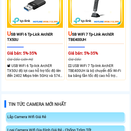
leading-edge features.
U
U
SB WiFi 6 Tp-Lick ArchER
SB WiFi 7 Tp-Link ArchER
TX50U
TBE400UH
Giá bán: 5%-35%
Giá bán: 5%-35%
Giá Gốc: Liên Hệ
Giá Gốc:
📽 USB WiFi 6 Tp-lick ArchER
🎞 USB WiFi 7 Tp-link ArchER
TX50U độ lợi cao hỗ trợ tốc độ lên
TBE400UH là bộ chuyển đổi Wi-Fi
đến 2402 Mbps trên 5GHz và 574
ba băng tần tốc độ cao hỗ trợ
Mbps trên 2.4GHz mang đến kết
2882 Mbps trên 6GHz, 2882 Mbps
nối không dây nhanh và ổn định.
trên 5GHz và 688 Mbps trên
Tích hợp ăng-ten độ lợi cao mở
2.4GHz. Trang bị 2 ăng-ten ngoài
rộng vùng phủ, giảm độ trễ. USB
công suất cao, kết nối USB 3.0, đi
3.0 tốc độ cao hỗ trợ truyền tải dữ
kèm đế cắm và cáp nối dài. Phù
TIN TỨC CAMERA MỚI NHẤT
liệu nhanh, kết hợp WPA3 tăng
hợp nâng cấp kết nối không dây
cường bảo mật.
tốc độ cao cho máy tính.
Lắp Camera Wifi Giá Rẻ
Loại Camera Wifi Gia Đình Giá Rẻ - Chống Trộm Tốt