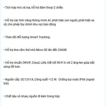
• Tích hợp mic và loa, hỗ trợ đàm thoại 2 chiều
• Hỗ trợ các tính năng thông minh AI: phát hiện con người, phát hiện xe
cộ, cho phép tùy chính khu vực báo động
• Theo dõi đối tượng Smart Tracking.
• Hỗ trợ khe cắm thẻ nhớ Micro SD lên đến 256GB
• Hỗ trợ chuẩn ONVIF, Cloud, LAN, Kết nối Wi-Fi 6 với 2 ăng-ten giúp bắt
sóng tốt hơn.
• Nguồn cấp: DC12V1A, Công suất <12 W. Chống bụi nước IP66 (ngoài
trời)
• Chất liệu vỏ nhựa, nguồn đi kèm trong hộp