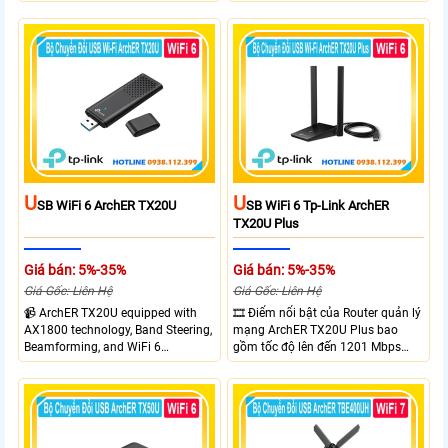
nơi với tốc độ 4G LTE tải xuống lên
1300 Mbps. Hai ăng-ten ngoài kết
đến 150Mbps. Chuẩn WiFi 6
hợp công nghệ Beamforming giúp
AX300, pin 2400mAh hoạt động
tăng cường tín hiệu và vùng phủ
đến 10 giờ và khả năng kết nối
sóng. USB 3.0 cho tốc độ truyền dữ
cùng lúc 10 thiết bị
liệu nhanh. Hỗ trợ Windows 10/11
và cài đặt dễ dàng không cần đĩa
CD,bảo mật WPA3 cho quyền riêng
tư
U
U
SB WiFi 6 ArchER TX20U
SB WiFi 6 Tp-Link ArchER
TX20U Plus
Giá bán: 5%-35%
Giá bán: 5%-35%
Giá Gốc: Liên Hệ
Giá Gốc: Liên Hệ
📹 ArchER TX20U equipped with
🎞 Điểm nổi bật của Router quản lý
AX1800 technology, Band Steering,
mạng ArchER TX20U Plus bao
Beamforming, and WiFi 6
gồm tốc độ lên đến 1201 Mbps
transmission. Band Steering
trên băng tần 5 GHz và 574 Mbps
technology optimizes connections,
trên băng tần 2.4 GHz. công nghệ
Beamforming enhances signal
Band Steering, Beamforming và
focus for better coverage. Upgrade
Wifi 6 cung cấp hiệu suất cao và
your network experience with
ổn định cho mạng Wi-Fi của bạn.