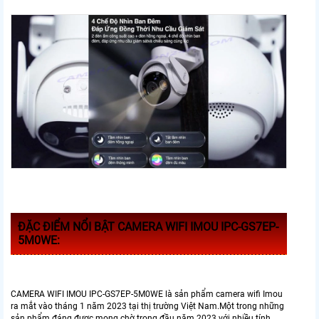
ĐẶC ĐIỂM NỔI BẬT CAMERA WIFI IMOU IPC-GS7EP-
5M0WE:
CAMERA WIFI IMOU IPC-GS7EP-5M0WE là sản phẩm camera wifi Imou
ra mắt vào tháng 1 năm 2023 tại thị trường Việt Nam.Một trong những
sản phẩm đáng được mong chờ trong đầu năm 2023 với nhiều tính