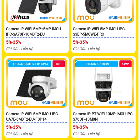
Camera IP WiFi 5MP+5MP IMOU
Camera IP WiFi 5MP IMOU IPC-
IPC-SA70F-10M0T2-EU
S3EP-5M0WE-PRO
5%-35%
5%-35%
Giá Gốc: Liên hệ
Giá Gốc: Liên hệ
Camera IP WiFi 5MP IMOU IPC-
Camera IP PT WiFi 13MP IMOU IPC-
UA7E-5M0T2-EU/FSP14
S76DP-13M0N
5%-35%
5%-35%
Giá Gốc: Liên hệ
Giá Gốc: Liên hệ