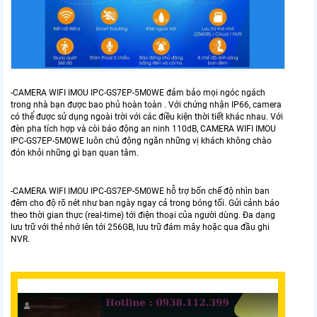
-CAMERA WIFI IMOU IPC-GS7EP-5M0WE đảm bảo mọi ngóc ngách
trong nhà bạn được bao phủ hoàn toàn . Với chứng nhận IP66, camera
có thể được sử dụng ngoài trời với các điều kiện thời tiết khác nhau. Với
đèn pha tích hợp và còi báo động an ninh 110dB, CAMERA WIFI IMOU
IPC-GS7EP-5M0WE luôn chủ động ngăn những vị khách không chào
đón khỏi những gì bạn quan tâm.
-CAMERA WIFI IMOU IPC-GS7EP-5M0WE hỗ trợ bốn chế độ nhìn ban
đêm cho độ rõ nét như ban ngày ngay cả trong bóng tối. Gửi cảnh báo
theo thời gian thực (real-time) tới điện thoại của người dùng. Đa dạng
lưu trữ với thẻ nhớ lên tới 256GB, lưu trữ đám mây hoặc qua đầu ghi
NVR.