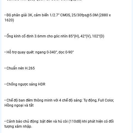
• Độ phân giải 3K, cảm biến 1/2.7” CMOS, 25/30fps@5.0M (2880 x
1620)
• Ống kính cố định 3.6mm cho góc nhìn 85°(H), 42°(V), 102°(D)
• Hỗ trợ quay quét: ngang 0-340°, dọc 0-90°
• Chuẩn nén H.265
• Chống ngược sáng HDR
• Chế độ ban đêm thông minh với 4 chế độ sáng: Tự động, Full Color,
Hồng ngoại và tắt
• Cảnh báo chủ động: bật đèn và hú còi (110dB) khi phát hiện có đối
tượng xâm nhập.