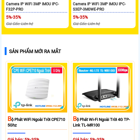
Camera IP WiFi 3MP IMOU IPC-
Camera IP WiFi 3MP IMOU IPC-
F32P-PRO
S3EP-3M0WE-PRO
5%-35%
5%-35%
Giá Gốc: Liên hệ
Giá Gốc: Liên hệ
SẢN PHẨM MỚI RA MẮT
B
B
Ộ Phát WiFi Ngoài Trời CPE710
Ộ Phát Wi-Fi Ngoài Trời 4G TP-
5Ghz
Link TL-MR100
Giá bán: 5%-35%
Giá bán: 5%-35%