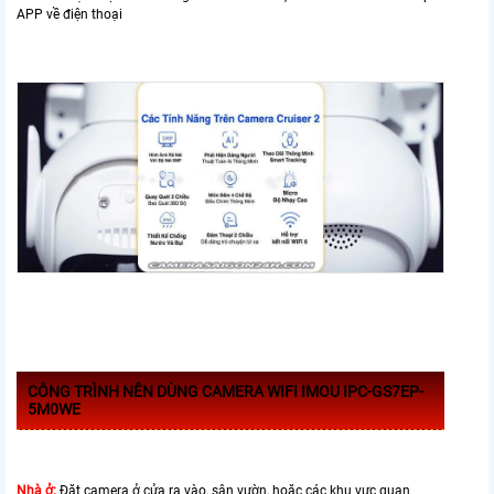
APP về điện thoại
CÔNG TRÌNH NÊN DÙNG CAMERA WIFI IMOU IPC-GS7EP-
5M0WE
Nhà ở:
Đặt camera ở cửa ra vào, sân vườn, hoặc các khu vực quan