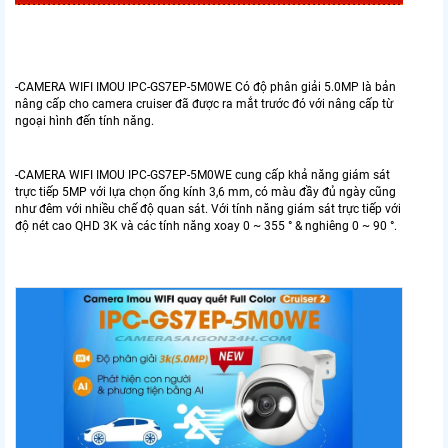
-CAMERA WIFI IMOU IPC-GS7EP-5M0WE Có độ phân giải 5.0MP là bản
nâng cấp cho camera cruiser đã được ra mắt trước đó với nâng cấp từ
ngoại hình đến tính năng.
-CAMERA WIFI IMOU IPC-GS7EP-5M0WE cung cấp khả năng giám sát
trực tiếp 5MP với lựa chọn ống kính 3,6 mm, có màu đầy đủ ngày cũng
như đêm với nhiều chế độ quan sát. Với tính năng giám sát trực tiếp với
độ nét cao QHD 3K và các tính năng xoay 0 ~ 355 ° & nghiêng 0 ~ 90 °.