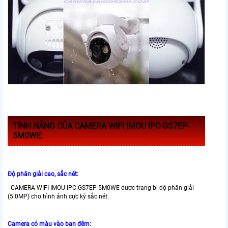
TÍNH NĂNG CỦA CAMERA WIFI IMOU IPC-GS7EP-
5M0WE:
Độ phân giải cao, sắc nét:
- CAMERA WIFI IMOU IPC-GS7EP-5M0WE được trang bị độ phân giải
(5.0MP) cho hình ảnh cực kỳ sắc nét.
Camera có màu vào ban đêm: