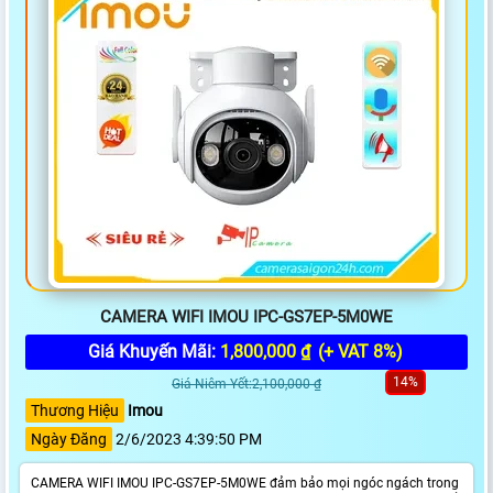
CAMERA WIFI IMOU IPC-GS7EP-5M0WE
Giá Khuyến Mãi:
1,800,000 ₫
(+ VAT 8%)
14%
Giá Niêm Yết:2,100,000 ₫
Thương Hiệu
Imou
Ngày Đăng
2/6/2023 4:39:50 PM
CAMERA WIFI IMOU IPC-GS7EP-5M0WE đảm bảo mọi ngóc ngách trong