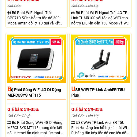
Giá Gốc:
Giá Gốc: Liên Hệ
📹 Bộ Phát WiFi Ngoài Trời
📸 Bộ Phát Wi-Fi Ngoài Trời 4G TP-
CPE710 5Ghz hỗ trợ tốc độ 300
Link TL-MR100 với tốc độ WiFi cao
Mbps, anten độ lợi 13 dBi và kết
hỗ trợ LTE lên đến 150 Mbps và Wi-
nối đường dài trên 10 km trong
Fi 2.4 GHz lên đến 300 Mbps với
điều kiện phù hợp. Trang bị cổng
thiết kế với vỏ chống chịu thời tiết
Ethernet Shielded 10/100 Mbps, hỗ
chuẩn IP65, chống sét ±6kV và
trợ PoE Passive, MAXtream TDMA,
chống tĩnh điện ±15kV
quản lý tập trung và phân tích
quang phổ. Chuẩn IPX5 giúp tăng
khả năng chống chịu thời tiết.
B
U
Ộ Phát Sóng WiFi 4G Di Động
SB WiFi TP-Link ArchER T5U
MERCUSYS MT115
Plus
Giá bán: 5%-35%
Giá bán: 5%-35%
Giá Gốc: 00 ₫
Giá Gốc: Liên Hệ
🎞 Bộ Phát Sóng WiFi 4G Di Động
🎞 USB WiFi TP-Link ArchER T5U
MERCUSYS MT115 mang đến kết
Plus Hai Ăng-ten hỗ trợ kết nối Wi-
nối Internet ổn định mọi lúc mọi
Fi băng tần kép tốc độ cao lên đến