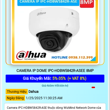
CAMERA IP DOME IPC-HDBW5842R-ASEE 8MP
Giá Khuyến Mãi:
5%-35%
(+ VAT 8%)
Giá Niêm Yết:liên hệ
Thương Hiệu
Dahua
Ngày Đăng
1/25/2025 11:30:25 AM
Camera IPC-HDBW5842R-ASE thuộc dòng WizMind Network Dome của