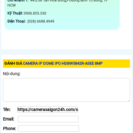
Chi Nhánh 1:
445/38 Tân Hòa Đông,Phường Bình Trị Đông, TP
HCM
Kỹ Thuật:
0906.855.330
Điện Thoại:
(028) 6688.4949
ĐÁNH GIÁ
CAMERA IP DOME IPC-HDBW5842R-ASEE 8MP
Nội dung:
Tên:
Email:
Phone: