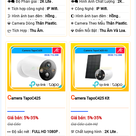
👁️‍🗨 Độ Phân giải :
2K Lite .
👁️‍🗨 Hình Ành Chất Lượng :
2K
Lite .
⚜️ Tích hợp công nghệ :
IP Wifi.
⚜️ Công Nghệ :
IP Wifi.
🌛 Hình ảnh ban đêm :
Hồng
🌔 Hình ảnh ban đêm :
Hồng
Ngoại 10m Có Màu Ban Ðêm.
Ngoại 10m Có Màu Ban Ðêm.
💎 Camera Dòng
Thân Plastic.
❄ Camera Theo Mẫu
Thân Plastic.
️ლ Tích Hợp :
Thu Âm.
️💎 Điểm Nỗi Bật :
Thu Âm Và Loa.
C
C
Amera TapoC425
Amera TapoC425 Kit
Giá bán: 5%-35%
Giá bán: 5%-35%
Giá Gốc:
Giá Gốc: Liên Hệ
️👀 Độ sắc nét :
FULL HD 1080P .
💯 Chất lượng hình :
2K Lite .