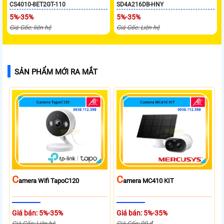
CS4010-8ET2GT-110
SD4A216DB-HNY
5%-35%
5%-35%
Giá Gốc: liên hệ
Giá Gốc: Liên hệ
SẢN PHẨM MỚI RA MẮT
C
C
Amera Wifi TapoC120
Amera MC410 KIT
Giá bán: 5%-35%
Giá bán: 5%-35%
Giá Gốc: Liên hệ
Giá Gốc: 00 ₫