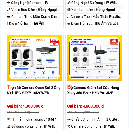
⚜️ Công Nghệ Camera :
IP.
🌠 Công Nghệ Sử Dụng :
IP Wifi.
🌙 Video Ban Đêm :
Hồng Ngoại
🔴 Xem ban đêm :
Hồng Ngoại
10m Hồng Ngoại SMD.
15m Có Màu Ban Ðêm.
👑 Camera Theo Mẫu
Dome Kim
⛓ Camera Theo Mẫu
Thân Plastic.
loại + Nhựa.
️ƒ Điểm Nỗi Bật :
Thu Âm.
️☣️ Điểm Nỗi Bật :
Thu Âm Và Loa.
T
B
Rọn Bộ Camera Quan Sát 2 Ống
Ộ Camera Giám Sát Cửa Hàng
Kính IPC-S2XP-10M0WED
Xoay 360 Ezviz H6C Pro 3MP
Giá bán: 4,800,000 ₫
Giá bán: 4,800,000 ₫
Giá Gốc: 6,800,000 ₫
Giá Gốc: 6,200,000 ₫
🦉 Hình ảnh chất lượng :
10 MP.
️👀 Chất lượng hình Ảnh :
2K Lite .
🕉️ Sử dụng công nghệ :
IP Wifi.
⚒ Camera Công nghệ :
IP Wifi.