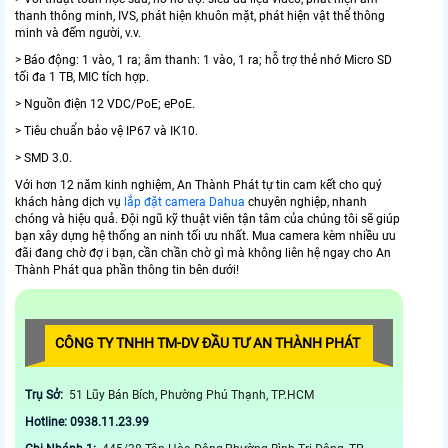
thanh thông minh, IVS, phát hiện khuôn mặt, phát hiện vật thể thông
minh và đếm người, v.v.
> Báo động: 1 vào, 1 ra; âm thanh: 1 vào, 1 ra; hỗ trợ thẻ nhớ Micro SD
tối đa 1 TB, MIC tích hợp.
> Nguồn điện 12 VDC/PoE; ePoE.
> Tiêu chuẩn bảo vệ IP67 và IK10.
> SMD 3.0.
Với hơn 12 năm kinh nghiệm, An Thành Phát tự tin cam kết cho quý
khách hàng dịch vụ
lắp đặt camera Dahua
chuyên nghiệp, nhanh
chóng và hiệu quả. Đội ngũ kỹ thuật viên tận tâm của chúng tôi sẽ giúp
bạn xây dựng hệ thống an ninh tối ưu nhất. Mua camera kèm nhiều ưu
đãi đang chờ đợ i bạn, cần chần chờ gì mà không liên hệ ngay cho An
Thành Phát qua phần thông tin bên dưới!
CÔNG TY TNHH TM-DV ĐẦU TƯ AN THÀNH PHÁT
Trụ Sở:
51 Lũy Bán Bích, Phường Phú Thạnh, TP.HCM
Hotline: 0938.11.23.99