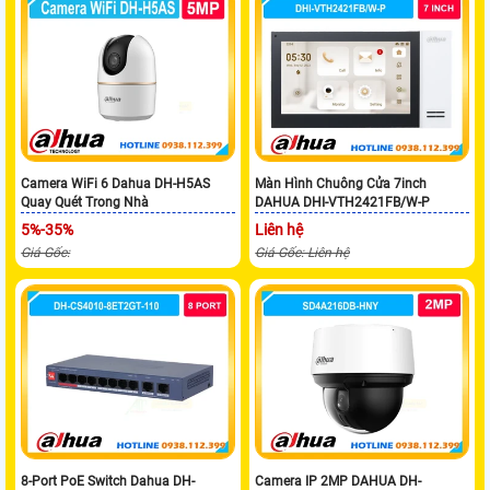
Camera WiFi 6 Dahua DH-H5AS
Màn Hình Chuông Cửa 7inch
Quay Quét Trong Nhà
DAHUA DHI-VTH2421FB/W-P
5%-35%
Liên hệ
Giá Gốc:
Giá Gốc: Liên hệ
8-Port PoE Switch Dahua DH-
Camera IP 2MP DAHUA DH-