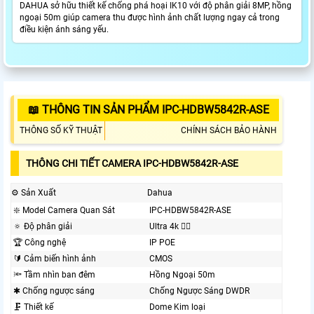
DAHUA sở hữu thiết kế chống phá hoại IK10 với độ phân giải 8MP, hồng
ngoại 50m giúp camera thu được hình ảnh chất lượng ngay cả trong
điều kiện ánh sáng yếu.
📖 THÔNG TIN SẢN PHẨM IPC-HDBW5842R-ASE
THÔNG SỐ KỸ THUẬT
CHÍNH SÁCH BẢO HÀNH
THÔNG CHI TIẾT CAMERA IPC-HDBW5842R-ASE
⚙ Sản Xuất
Dahua
❇️ Model Camera Quan Sát
IPC-HDBW5842R-ASE
🔅 Độ phân giải
Ultra 4k 👍🏾
🏆 Công nghệ
IP POE
🔰 Cảm biến hình ảnh
CMOS
🔦 Tầm nhìn ban đêm
Hồng Ngoại 50m
✱ Chống ngược sáng
Chống Ngược Sáng DWDR
🗜️ Thiết kế
Dome Kim loại