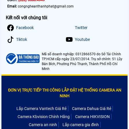
CSKH:
Email:
congngheanthanhphat@gmail.com
Kết nối với chúng tôi
Facebook
Twitter
Tiktok
Youtube
Mã số doanh nghiệp: 0312866570 do Sở Tài Chính
TP.HCM cấp ngày 23/07/2014. Trụ sở chính: 51 Lũy
Bán Bích, Phường Phú Thạnh, Thành Phố Hồ Chí
Minh
ĐƠN VỊ TRỰC TIẾP THI CÔNG LẮP ĐẶT HỆ THỐNG CAMERA AN
NINH
Lắp Camera Vantech Giá Rẻ
Camera Dahua Giá Rẻ
Camera Kbvision Chính Hãng
Camera HIKVISION
Camera an ninh
Lắp camera gia đình