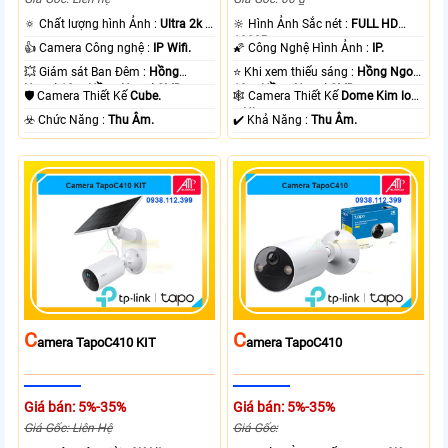
🔅 Chất lượng hình Ảnh :
Ultra 2k +
🔆 Hình Ảnh Sắc nét :
FULL HD
.
1080P .
👍 Camera Công nghệ :
IP Wifi.
🌠 Công Nghệ Hình Ảnh :
IP.
💥 Giám sát Ban Đêm :
Hồng
⭐ Khi xem thiếu sáng :
Hồng Ngoại
Ngoại 10m Hồng Ngoại SMD.
10m Hồng Ngoại SMD.
🛡 Camera Thiết Kế
Cube.
🕸️ Camera Thiết Kế
Dome Kim loại
+ Nhựa.
️☣️ Chức Năng :
Thu Âm.
️✔️ Khả Năng :
Thu Âm.
C
C
Amera TapoC410 KIT
Amera TapoC410
Giá bán: 5%-35%
Giá bán: 5%-35%
Giá Gốc: Liên Hệ
Giá Gốc: