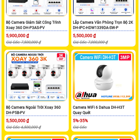
Bộ Camera Giám Sát Công Trình
Lắp Camera Văn Phòng Trọn Bộ 2K
Xoay 360 DH-P3AS-PV
DH-IPC-HDW1339DA-SW-P
5,900,000 ₫
5,500,000 ₫
Giá Gốc: 7,500,000 ₫
Giá Gốc: 7,000,000 ₫
Bộ Camera Ngoài Trời Xoay 360
Camera WiFi 6 Dahua DH-H3T
DH-P5B-PV
Quay Quét
5,500,000 ₫
5%-35%
Giá Gốc: 6,500,000 ₫
Giá Gốc: