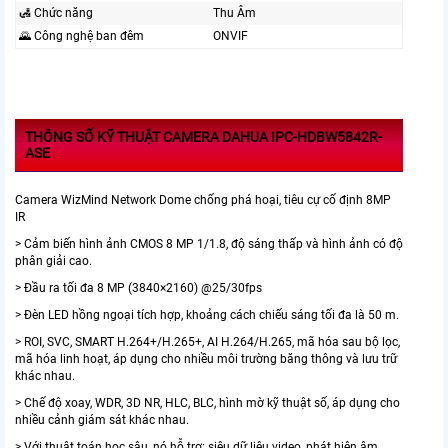
🛃 Chức năng
Thu Âm
🌄 Công nghệ ban đêm
ONVIF
THÔNG SỐ KỸ THUẬT CAMERA DAHUA IPC-HDBW5842R-
ASE
Camera WizMind Network Dome chống phá hoại, tiêu cự cố định 8MP
IR
> Cảm biến hình ảnh CMOS 8 MP 1/1.8, độ sáng thấp và hình ảnh có độ
phân giải cao.
> Đầu ra tối đa 8 MP (3840×2160) @25/30fps
> Đèn LED hồng ngoại tích hợp, khoảng cách chiếu sáng tối đa là 50 m.
> ROI, SVC, SMART H.264+/H.265+, AI H.264/H.265, mã hóa sau bộ lọc,
mã hóa linh hoạt, áp dụng cho nhiều môi trường băng thông và lưu trữ
khác nhau.
> Chế độ xoay, WDR, 3D NR, HLC, BLC, hình mờ kỹ thuật số, áp dụng cho
nhiều cảnh giám sát khác nhau.
> Với thuật toán học sâu, nó hỗ trợ: siêu dữ liệu video, phát hiện âm