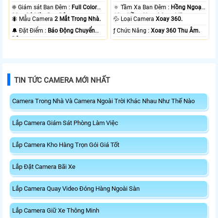
❈ Giám sát Ban Đêm :
Full Color
🔅 Tầm Xa Ban Đêm :
Hồng Ngoại
20m Có Màu Ban Ðêm.
10m Hồng Ngoại Smart IR.
🐜 Mẫu Camera
2 Mắt Trong Nhà.
💦 Loại Camera
Xoay 360.
️🔔 Đặt Điểm :
Báo Động Chuyển
️ƒ Chức Năng :
Xoay 360 Thu Âm.
Động.
TIN TỨC CAMERA MỚI NHẤT
Camera Trong Nhà Và Camera Ngoài Trời Khác Nhau Như Thế Nào
Lắp Camera Giám Sát Phòng Làm Việc
Lắp Camera Kho Hàng Trọn Gói Giá Tốt
Lắp Đặt Camera Bãi Xe
Lắp Camera Quay Video Đóng Hàng Ngoài Sàn
Lắp Camera Giữ Xe Thông Minh