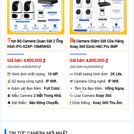
T
B
Rọn Bộ Camera Quan Sát 2 Ống
Ộ Camera Giám Sát Cửa Hàng
Kính IPC-S2XP-10M0WED
Xoay 360 Ezviz H6C Pro 3MP
Giá bán: 4,800,000 ₫
Giá bán: 4,800,000 ₫
Giá Gốc: 6,800,000 ₫
Giá Gốc: 6,200,000 ₫
🦉 Hình ảnh chất lượng :
10 MP.
️👀 Chất lượng hình Ảnh :
2K Lite .
🕉️ Sử dụng công nghệ :
IP Wifi.
⚒ Camera Công nghệ :
IP Wifi.
❈ Giám sát Ban Đêm :
Full Color
🔅 Tầm Xa Ban Đêm :
Hồng Ngoại
20m Có Màu Ban Ðêm.
10m Hồng Ngoại Smart IR.
🐜 Mẫu Camera
2 Mắt Trong Nhà.
💦 Loại Camera
Xoay 360.
️🔔 Đặt Điểm :
Báo Động Chuyển
️ƒ Chức Năng :
Xoay 360 Thu Âm.
Động.
TIN TỨC CAMERA MỚI NHẤT