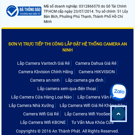
Mã số doanh nghiệp: 0312866570 do Sở Tài Chính
TP.HCM cấp ngày 23/07/2014. Trụ sở chính: 51 Lũy
Bán Bích, Phường Phú Thạnh, Thành Phố Hồ Chí
Minh
ĐƠN VỊ TRỰC TIẾP THI CÔNG LẮP ĐẶT HỆ THỐNG CAMERA AN
NINH
Lắp Camera Vantech Giá Rẻ
Camera Dahua Giá Rẻ
Camera Kbvision Chính Hãng
Camera HIKVISION
Camera an ninh
Lắp camera gia đình
Lắp camera xem qua điện thoại
Lắp Camera Cửa Hàng Loại Nào
Lắp Camera Văn Phòng
Lắp Camera Nhà Xưởng
Lắp Camera Wifi Giá Rẻ Không Dây
Camera Wifi Giá Rẻ
Lắp Camera Wifi YooSee
Lắp Camera Wifi KBONE
Tư Vấn Mua Khóa Cửa
Copyrights © 2016 An Thành Phát. All Rights Reserved.