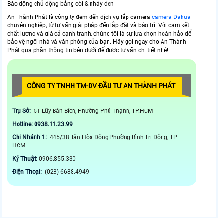
Báo động chủ động bằng còi & nháy đèn
An Thành Phát là công ty đem đến dịch vụ lắp camera
camera Dahua
chuyên nghiệp, từ tư vấn giải pháp đến lắp đặt và bảo trì. Với cam kết
chất lượng và giá cả cạnh tranh, chúng tôi là sự lựa chọn hoàn hảo để
bảo vệ ngôi nhà và văn phòng của bạn. Hãy gọi ngay cho An Thành
Phát qua phần thông tin bên dưới để được tư vấn chi tiết nhé!
CÔNG TY TNHH TM-DV ĐẦU TƯ AN THÀNH PHÁT
Trụ Sở:
51 Lũy Bán Bích, Phường Phú Thạnh, TP.HCM
Hotline: 0938.11.23.99
Chi Nhánh 1:
445/38 Tân Hòa Đông,Phường Bình Trị Đông, TP
HCM
Kỹ Thuật:
0906.855.330
Điện Thoại:
(028) 6688.4949