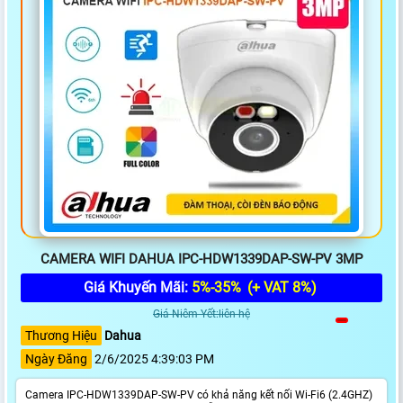
CAMERA WIFI DAHUA IPC-HDW1339DAP-SW-PV 3MP
Giá Khuyến Mãi:
5%-35%
(+ VAT 8%)
Giá Niêm Yết:liên hệ
Thương Hiệu
Dahua
Ngày Đăng
2/6/2025 4:39:03 PM
Camera IPC-HDW1339DAP-SW-PV có khả năng kết nối Wi-Fi6 (2.4GHZ)