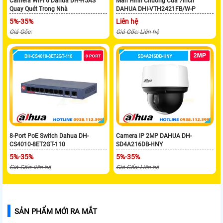
Camera WiFi 6 Dahua DH-H5AS
Màn Hình Chuông Cửa 7inch
Quay Quét Trong Nhà
DAHUA DHI-VTH2421FB/W-P
5%-35%
Liên hệ
Giá Gốc:
Giá Gốc: Liên hệ
8-Port PoE Switch Dahua DH-
Camera IP 2MP DAHUA DH-
CS4010-8ET2GT-110
SD4A216DB-HNY
5%-35%
5%-35%
Giá Gốc: liên hệ
Giá Gốc: Liên hệ
SẢN PHẨM MỚI RA MẮT