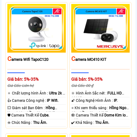
C
C
Amera Wifi TapoC120
Amera MC410 KIT
Giá bán: 5%-35%
Giá bán: 5%-35%
Giá Gốc: Liên hệ
Giá Gốc: 00 ₫
🔅 Chất lượng hình Ảnh :
Ultra 2k +
🔆 Hình Ảnh Sắc nét :
FULL HD
.
1080P .
👍 Camera Công nghệ :
IP Wifi.
🌠 Công Nghệ Hình Ảnh :
IP.
💥 Giám sát Ban Đêm :
Hồng
⭐ Khi xem thiếu sáng :
Hồng Ngoại
Ngoại 10m Hồng Ngoại SMD.
10m Hồng Ngoại SMD.
🛡 Camera Thiết Kế
Cube.
🕸️ Camera Thiết Kế
Dome Kim loại
+ Nhựa.
️☣️ Chức Năng :
Thu Âm.
️✔️ Khả Năng :
Thu Âm.