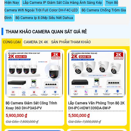
Hiện Nay
Lắp Camera IP Giám Sát Cửa Hàng Ánh Sáng Kép
Trọn Bộ
Camera Wifi Ngoài Trời Full Color DH-F4C-LED
Bộ Camera Chống Trộm Gia
Đình
Bộ Camera Ip 8.0Mp Siêu Nét Dahua
THAM KHẢO CAMERA QUAN SÁT GIÁ RẺ
CÙNG LOẠI
CAMERA 2K 4K
SẢN PHẨM THAM KHẢO
Bộ Camera Giám Sát Công Trình
Lắp Camera Văn Phòng Trọn Bộ 2K
Xoay 360 DH-P3AS-PV
DH-IPC-HDW1339DA-SW-P
5,900,000 ₫
5,500,000 ₫
Giá Gốc: 7,500,000 ₫
Giá Gốc: 7,000,000 ₫