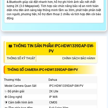
& Bluetooth giúp cài đặt nhanh hơn, hỗ trợ ghi hình ảnh sắc nét chất
lượng 2K (3.0 Megapixel). Tích hợp các chức năng bảo vệ an ninh toàn
diện như đèn ánh sáng kép thông minh tầm xa 30m, phát hiện phân biệt
con người, phương tiện, hỗ trợ đàm thoại 2 chiều và tích hợp đèn còi báo
động
📖 THÔNG TIN SẢN PHẨM IPC-HDW1339DAP-SW-
PV
THÔNG SỐ KỸ THUẬT
CHÍNH SÁCH BẢO HÀNH
THÔNG SỐ CAMERA IPC-HDW1339DAP-SW-PV
Thương Hiệu
Dahua
Model Camera Quan Sát
IPC-HDW1339DAP-SW-PV
✨ Độ phân giải
2K Lite
✠ Công nghệ
IP Wifi
🔰 Cảm biến hình ảnh
CMOS