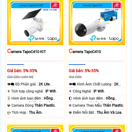
C
C
Amera TapoC410 KIT
Amera TapoC410
Giá bán: 5%-35%
Giá bán: 5%-35%
Giá Gốc: Liên Hệ
Giá Gốc:
👁️‍🗨 Độ Phân giải :
2K Lite .
👁️‍🗨 Hình Ành Chất Lượng :
2K
Lite .
⚜️ Tích hợp công nghệ :
IP Wifi.
⚜️ Công Nghệ :
IP Wifi.
🌛 Hình ảnh ban đêm :
Hồng
🌔 Hình ảnh ban đêm :
Hồng
Ngoại 10m Có Màu Ban Ðêm.
Ngoại 10m Có Màu Ban Ðêm.
💎 Camera Dòng
Thân Plastic.
❄ Camera Theo Mẫu
Thân Plastic.
️ლ Tích Hợp :
Thu Âm.
️💎 Điểm Nỗi Bật :
Thu Âm Và Loa.