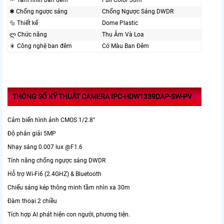
🔦 Tầm nhìn ban đêm
Full Color 30m
✱ Chống ngược sáng
Chống Ngược Sáng DWDR
🔩 Thiết kế
Dome Plastic
ლ Chức năng
Thu Âm Và Loa
🎇 Công nghệ ban đêm
Có Màu Ban Ðêm
THÔNG SỐ KỸ THUẬT CAMERA IPC-HDW1339DAP-SW-PV
Cảm biến hình ảnh CMOS 1/2.8"
Độ phân giải 5MP
Nhạy sáng 0.007 lux @F1.6
Tính năng chống ngược sáng DWDR
Hỗ trợ Wi-Fi6 (2.4GHZ) & Bluetooth
Chiếu sáng kép thông minh tầm nhìn xa 30m
Đàm thoại 2 chiều
Tích hợp Al phát hiện con người, phương tiện.