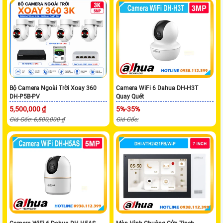
Bộ Camera Ngoài Trời Xoay 360
Camera WiFi 6 Dahua DH-H3T
DH-P5B-PV
Quay Quét
5,500,000 ₫
5%-35%
Giá Gốc: 6,500,000 ₫
Giá Gốc: