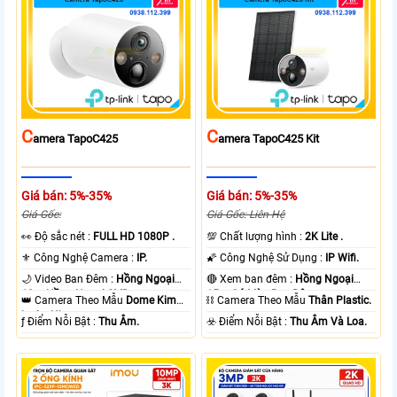
C
C
Amera TapoC425
Amera TapoC425 Kit
Giá bán: 5%-35%
Giá bán: 5%-35%
Giá Gốc:
Giá Gốc: Liên Hệ
️👀 Độ sắc nét :
FULL HD 1080P .
💯 Chất lượng hình :
2K Lite .
⚜️ Công Nghệ Camera :
IP.
🌠 Công Nghệ Sử Dụng :
IP Wifi.
🌙 Video Ban Đêm :
Hồng Ngoại
🔴 Xem ban đêm :
Hồng Ngoại
10m Hồng Ngoại SMD.
15m Có Màu Ban Ðêm.
👑 Camera Theo Mẫu
Dome Kim
⛓ Camera Theo Mẫu
Thân Plastic.
loại + Nhựa.
️ƒ Điểm Nỗi Bật :
Thu Âm.
️☣️ Điểm Nỗi Bật :
Thu Âm Và Loa.