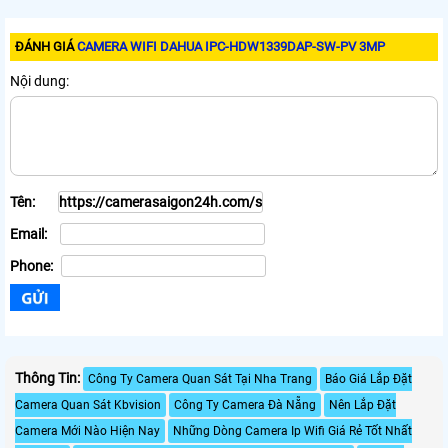
ĐÁNH GIÁ
CAMERA WIFI DAHUA IPC-HDW1339DAP-SW-PV 3MP
Nội dung:
Tên:
Email:
Phone:
Thông Tin:
Công Ty Camera Quan Sát Tại Nha Trang
Báo Giá Lắp Đặt
Camera Quan Sát Kbvision
Công Ty Camera Đà Nẵng
Nên Lắp Đặt
Camera Mới Nào Hiện Nay
Những Dòng Camera Ip Wifi Giá Rẻ Tốt Nhất