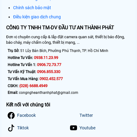
Chính sách bảo mật
Điều kiện giao dịch chung
CÔNG TY TNHH TM-DV ĐẦU TƯ AN THÀNH PHÁT
Đơn vị chuyên cung cấp & lắp đặt camera quan sát, thiết bị báo động,
báo cháy, máy chấm công, thiết bị mạng, ...
Trụ Sở:
51 Lũy Bán Bích, Phường Phú Thạnh, TP. Hồ Chí Minh
0938.11.23.99
Hotline Tư Vấn:
0906.72.73.77
Hotline Tư Vấn 1:
0906.855.330
Tư Vấn Kỹ Thuật:
0902.452.577
Tư Vấn Mua Hàng:
(028) 6688.4949
CSKH:
Email:
congngheanthanhphat@gmail.com
Kết nối với chúng tôi
Facebook
Twitter
Tiktok
Youtube