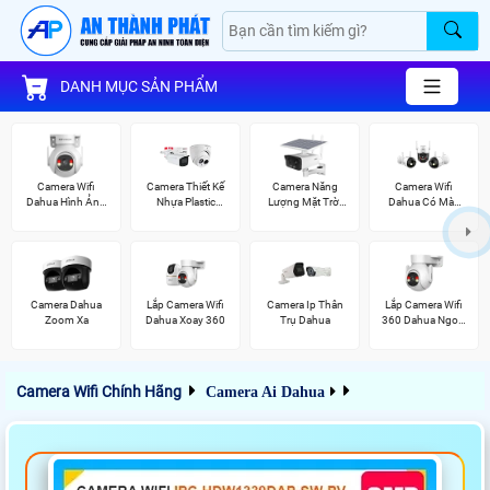
DANH MỤC SẢN PHẨM
Camera Wifi
Camera Thiết Kế
Camera Năng
Camera Wifi
Dahua Hình Ảnh
Nhựa Plastic
Lượng Mặt Trời
Dahua Có Màu
3K
Dahua
Dahua
Ban Đêm
Camera Dahua
Lắp Camera Wifi
Camera Ip Thân
Lắp Camera Wifi
Zoom Xa
Dahua Xoay 360
Trụ Dahua
360 Dahua Ngoài
Trời
Camera Wifi Chính Hãng
Camera Ai Dahua