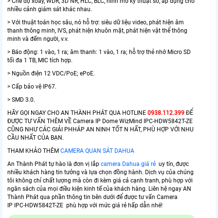
> Chế độ xoay, WDR, 3D NR, HLC, BLC, hình mờ kỹ thuật số, áp dụng cho
nhiều cảnh giám sát khác nhau.
> Với thuật toán học sâu, nó hỗ trợ: siêu dữ liệu video, phát hiện âm
thanh thông minh, IVS, phát hiện khuôn mặt, phát hiện vật thể thông
minh và đếm người, v.v.
> Báo động: 1 vào, 1 ra; âm thanh: 1 vào, 1 ra; hỗ trợ thẻ nhớ Micro SD
tối đa 1 TB, MIC tích hợp.
> Nguồn điện 12 VDC/PoE; ePoE.
> Cấp bảo vệ IP67.
> SMD 3.0.
HÃY GỌI NGAY CHO AN THÀNH PHÁT QUA HOTLINE
0938.112.399
ĐỂ
ĐƯỢC TƯ VẤN THÊM VỀ Camera IP Dome WizMind IPC-HDW5842T-ZE
CŨNG NHƯ CÁC GIẢI PHHÁP AN NINH TỐT N HẤT, PHÙ HỢP VỚI NHU
CẦU NHẤT CỦA BẠN.
THAM KHẢO THÊM
CAMERA QUAN SÁT DAHUA
An Thành Phát tự hào là đơn vị lắp
camera Dahua giá rẻ
uy tín, được
nhiều khách hàng tin tưởng và lựa chọn đồng hành. Dịch vụ của chúng
tôi không chỉ chất lượng mà còn đi kèm giá cả cạnh tranh, phù hợp với
ngân sách của mọi điều kiện kinh tế của khách hàng. Liên hệ ngay AN
Thành Phát qua phần thông tin bên dưới để được tư vấn Camera
IP IPC-HDW5842T-ZE phù hợp với mức giá rẻ hấp dẫn nhé!