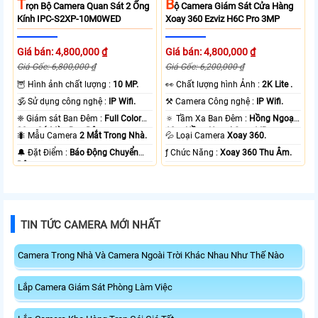
T
B
Rọn Bộ Camera Quan Sát 2 Ống
Ộ Camera Giám Sát Cửa Hàng
Kính IPC-S2XP-10M0WED
Xoay 360 Ezviz H6C Pro 3MP
Giá bán: 4,800,000 ₫
Giá bán: 4,800,000 ₫
Giá Gốc: 6,800,000 ₫
Giá Gốc: 6,200,000 ₫
🦉 Hình ảnh chất lượng :
10 MP.
️👀 Chất lượng hình Ảnh :
2K Lite .
🕉️ Sử dụng công nghệ :
IP Wifi.
⚒ Camera Công nghệ :
IP Wifi.
❈ Giám sát Ban Đêm :
Full Color
🔅 Tầm Xa Ban Đêm :
Hồng Ngoại
20m Có Màu Ban Ðêm.
10m Hồng Ngoại Smart IR.
🐜 Mẫu Camera
2 Mắt Trong Nhà.
💦 Loại Camera
Xoay 360.
️🔔 Đặt Điểm :
Báo Động Chuyển
️ƒ Chức Năng :
Xoay 360 Thu Âm.
Động.
TIN TỨC CAMERA MỚI NHẤT
Camera Trong Nhà Và Camera Ngoài Trời Khác Nhau Như Thế Nào
Lắp Camera Giám Sát Phòng Làm Việc