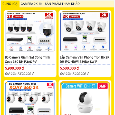
CÙNG LOẠI
CAMERA 2K 4K
SẢN PHẨM THAM KHẢO
Bộ Camera Giám Sát Công Trình
Lắp Camera Văn Phòng Trọn Bộ 2K
Xoay 360 DH-P3AS-PV
DH-IPC-HDW1339DA-SW-P
5,900,000 ₫
5,500,000 ₫
Giá Gốc: 7,500,000 ₫
Giá Gốc: 7,000,000 ₫