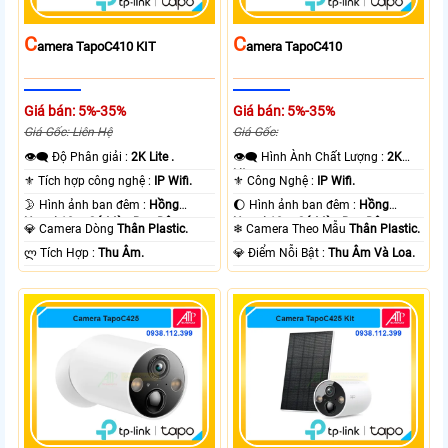
C
C
Amera TapoC410 KIT
Amera TapoC410
Giá bán: 5%-35%
Giá bán: 5%-35%
Giá Gốc: Liên Hệ
Giá Gốc:
👁️‍🗨 Độ Phân giải :
2K Lite .
👁️‍🗨 Hình Ành Chất Lượng :
2K
Lite .
⚜️ Tích hợp công nghệ :
IP Wifi.
⚜️ Công Nghệ :
IP Wifi.
🌛 Hình ảnh ban đêm :
Hồng
🌔 Hình ảnh ban đêm :
Hồng
Ngoại 10m Có Màu Ban Ðêm.
Ngoại 10m Có Màu Ban Ðêm.
💎 Camera Dòng
Thân Plastic.
❄ Camera Theo Mẫu
Thân Plastic.
️ლ Tích Hợp :
Thu Âm.
️💎 Điểm Nỗi Bật :
Thu Âm Và Loa.