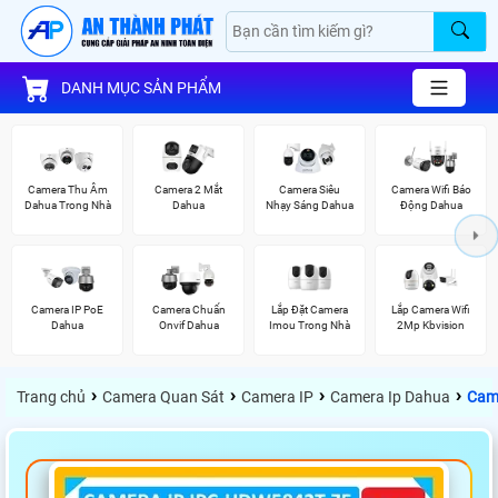
DANH MỤC SẢN PHẨM
Camera Thu Âm
Camera 2 Mắt
Camera Siêu
Camera Wifi Báo
Dahua Trong Nhà
Dahua
Nhạy Sáng Dahua
Động Dahua
Camera IP PoE
Camera Chuẩn
Lắp Đặt Camera
Lắp Camera Wifi
Dahua
Onvif Dahua
Imou Trong Nhà
2Mp Kbvision
›
›
›
›
Trang chủ
Camera Quan Sát
Camera IP
Camera Ip Dahua
Cam