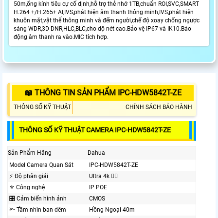
50m,ống kính tiêu cự cố định,hỗ trợ thẻ nhớ 1TB,chuẩn ROI,SVC,SMART
H.264 +/H.265+ AI,IVS,phát hiện âm thanh thông minh,IVS,phát hiện
khuôn mặt,vật thể thông minh và đếm người,chế độ xoay chống ngược
sáng WDR,3D DNR,HLC,BLC,cho độ nét cao.Bảo vệ IP67 và IK10.Báo
động âm thanh ra vào.MIC tích hợp.
📖 THÔNG TIN SẢN PHẨM IPC-HDW5842T-ZE
THÔNG SỐ KỸ THUẬT
CHÍNH SÁCH BẢO HÀNH
THÔNG SỐ KỸ THUẬT CAMERA IPC-HDW5842T-ZE
Sản Phẩm Hãng
Dahua
Model Camera Quan Sát
IPC-HDW5842T-ZE
️⚡ Độ phân giải
Ultra 4k 👍🏾
⚜️ Công nghệ
IP POE
🎛 Cảm biến hình ảnh
CMOS
🔦 Tầm nhìn ban đêm
Hồng Ngoại 40m