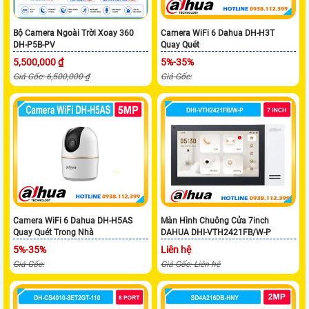
Bộ Camera Ngoài Trời Xoay 360
Camera WiFi 6 Dahua DH-H3T
DH-P5B-PV
Quay Quét
5,500,000 ₫
5%-35%
Giá Gốc: 6,500,000 ₫
Giá Gốc:
Camera WiFi 6 Dahua DH-H5AS
Màn Hình Chuông Cửa 7inch
Quay Quét Trong Nhà
DAHUA DHI-VTH2421FB/W-P
5%-35%
Liên hệ
Giá Gốc:
Giá Gốc: Liên hệ