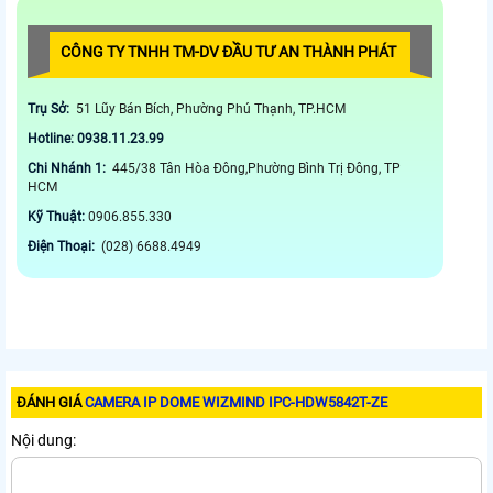
CÔNG TY TNHH TM-DV ĐẦU TƯ AN THÀNH PHÁT
Trụ Sở:
51 Lũy Bán Bích, Phường Phú Thạnh, TP.HCM
Hotline: 0938.11.23.99
Chi Nhánh 1:
445/38 Tân Hòa Đông,Phường Bình Trị Đông, TP
HCM
Kỹ Thuật:
0906.855.330
Điện Thoại:
(028) 6688.4949
ĐÁNH GIÁ
CAMERA IP DOME WIZMIND IPC-HDW5842T-ZE
Nội dung: