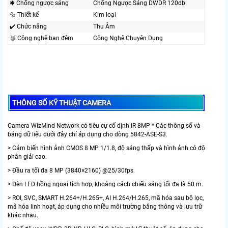
✱ Chống ngược sáng
Chống Ngược Sáng DWDR 120db
🔩 Thiết kế
Kim loại
✔️ Chức năng
Thu Âm
🥉 Công nghệ ban đêm
Công Nghệ Chuyên Dụng
THÔNG SỐ KỸ THUẬT CAMERA
Camera WizMind Network có tiêu cự cố định IR 8MP * Các thông số và
bảng dữ liệu dưới đây chỉ áp dụng cho dòng 5842-ASE-S3.
> Cảm biến hình ảnh CMOS 8 MP 1/1.8, độ sáng thấp và hình ảnh có độ
phân giải cao.
> Đầu ra tối đa 8 MP (3840×2160) @25/30fps.
> Đèn LED hồng ngoại tích hợp, khoảng cách chiếu sáng tối đa là 50 m.
> ROI, SVC, SMART H.264+/H.265+, AI H.264/H.265, mã hóa sau bộ lọc,
mã hóa linh hoạt, áp dụng cho nhiều môi trường băng thông và lưu trữ
khác nhau.