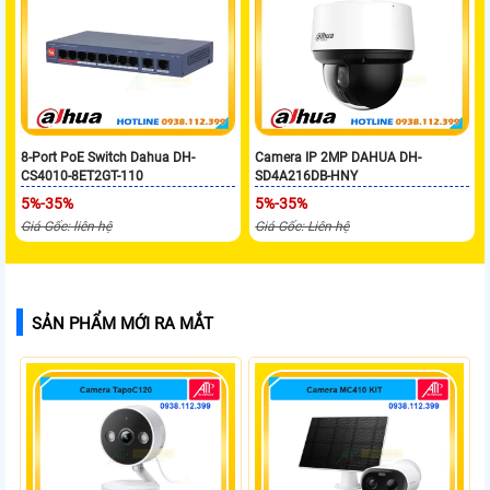
8-Port PoE Switch Dahua DH-
Camera IP 2MP DAHUA DH-
CS4010-8ET2GT-110
SD4A216DB-HNY
5%-35%
5%-35%
Giá Gốc: liên hệ
Giá Gốc: Liên hệ
SẢN PHẨM MỚI RA MẮT