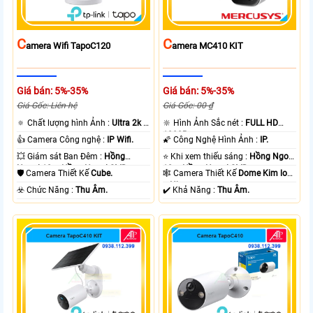
C
C
Amera Wifi TapoC120
Amera MC410 KIT
Giá bán: 5%-35%
Giá bán: 5%-35%
Giá Gốc: Liên hệ
Giá Gốc: 00 ₫
🔅 Chất lượng hình Ảnh :
Ultra 2k +
🔆 Hình Ảnh Sắc nét :
FULL HD
.
1080P .
👍 Camera Công nghệ :
IP Wifi.
🌠 Công Nghệ Hình Ảnh :
IP.
💥 Giám sát Ban Đêm :
Hồng
⭐ Khi xem thiếu sáng :
Hồng Ngoại
Ngoại 10m Hồng Ngoại SMD.
10m Hồng Ngoại SMD.
🛡 Camera Thiết Kế
Cube.
🕸️ Camera Thiết Kế
Dome Kim loại
+ Nhựa.
️☣️ Chức Năng :
Thu Âm.
️✔️ Khả Năng :
Thu Âm.