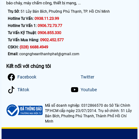
báo cháy, máy chấm công, thiết bị mạng, ...
Trụ Sở:
51 Lũy Bán Bích, Phường Phú Thạnh, TP. Hồ Chí Minh
0938.11.23.99
Hotline Tư Vấn:
0906.72.73.77
Hotline Tư Vấn 1:
0906.855.330
Tư Vấn Kỹ Thuật:
0902.452.577
Tư Vấn Mua Hàng:
(028) 6688.4949
CSKH:
Email:
congngheanthanhphat@gmail.com
Kết nối với chúng tôi
Facebook
Twitter
Tiktok
Youtube
Mã số doanh nghiệp: 0312866570 do Sở Tài Chính
TP.HCM cấp ngày 23/07/2014. Trụ sở chính: 51 Lũy
Bán Bích, Phường Phú Thạnh, Thành Phố Hồ Chí
Minh