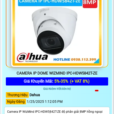
CAMERA IP DOME WIZMIND IPC-HDW5842T-ZE
Giá Khuyến Mãi:
5%-35%
(+ VAT 8%)
Giá Niêm Yết:liên hệ
Thương Hiệu
Dahua
Ngày Đăng
1/25/2025 1:12:05 PM
Camera IP WizMind IPC-HDW5842T-ZE độ phân giải 8MP hồng ngoại