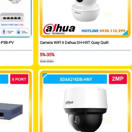
H-P5B-PV
Camera WiFi 6 Dahua DH-H3T Quay Quét
5%-35%
Giá Gốc: