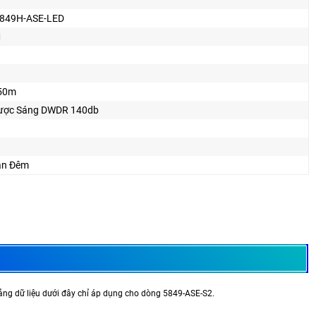
849H-ASE-LED

 50m
ược Sáng DWDR 140db
an Ðêm
ng dữ liệu dưới đây chỉ áp dụng cho dòng 5849-ASE-S2.