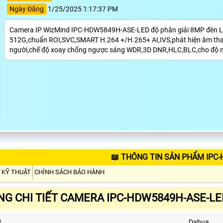
Ngày Đăng
1/25/2025 1:17:37 PM
Camera IP WizMind IPC-HDW5849H-ASE-LED độ phân giải 8MP đèn Led
512G,chuẩn ROI,SVC,SMART H.264 +/H.265+ AI,IVS,phát hiện âm than
người,chế độ xoay chống ngược sáng WDR,3D DNR,HLC,BLC,cho độ né
📖 THÔNG TIN SẢN PHẨM IPC
 KỸ THUẬT
CHÍNH SÁCH BẢO HÀNH
G CHI TIẾT CAMERA IPC-HDW5849H-ASE-LE
t
Dahua