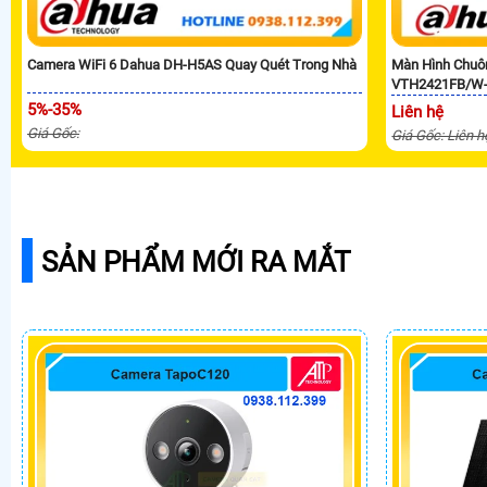
Camera WiFi 6 Dahua DH-H5AS Quay Quét Trong Nhà
Màn Hình Chuô
VTH2421FB/W
5%-35%
Liên hệ
Giá Gốc:
Giá Gốc: Liên h
SẢN PHẨM MỚI RA MẮT