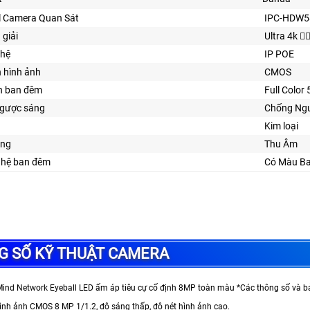
 Camera Quan Sát
IPC-HDW5
 giải
Ultra 4k 👍
ghệ
IP POE
n hình ảnh
CMOS
n ban đêm
Full Color
gược sáng
Chống Ng
Kim loại
ăng
Thu Âm
ghệ ban đêm
Có Màu B
G SỐ KỸ THUẬT CAMERA
nd Network Eyeball LED ấm áp tiêu cự cố định 8MP toàn màu *Các thông số và bả
ình ảnh CMOS 8 MP 1/1.2, độ sáng thấp, độ nét hình ảnh cao.