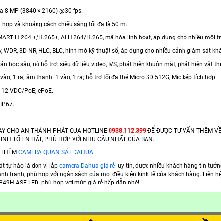
 đa 8 MP (3840 × 2160) @30 fps.
h hợp và khoảng cách chiếu sáng tối đa là 50 m.
SMART H.264 +/H.265+, AI H.264/H.265, mã hóa linh hoạt, áp dụng cho nhiều môi t
y, WDR, 3D NR, HLC, BLC, hình mờ kỹ thuật số, áp dụng cho nhiều cảnh giám sát kh
oán học sâu, nó hỗ trợ: siêu dữ liệu video, IVS, phát hiện khuôn mặt, phát hiện vật t
 vào, 1 ra; âm thanh: 1 vào, 1 ra; hỗ trợ tối đa thẻ Micro SD 512G, Mic kép tích hợp.
 12 VDC/PoE; ePoE.
 IP67.
GAY CHO AN THÀNH PHÁT QUA HOTLINE
0938.112.399
ĐỂ ĐƯỢC TƯ VẤN THÊM VỀ 
INH TỐT N HẤT, PHÙ HỢP VỚI NHU CẦU NHẤT CỦA BẠN.
 THÊM
CAMERA QUAN SÁT DAHUA
t tự hào là đơn vị lắp
camera Dahua giá rẻ
uy tín, được nhiều khách hàng tin tưởn
ạnh tranh, phù hợp với ngân sách của mọi điều kiện kinh tế của khách hàng. Liên
49H-ASE-LED phù hợp với mức giá rẻ hấp dẫn nhé!