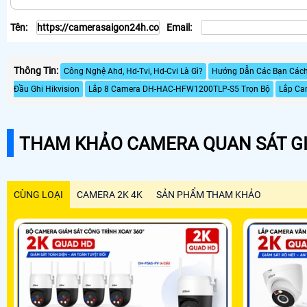
Tên:
Email:
Thông Tin:
Công Nghệ Ahd, Hd-Tvi, Hd-Cvi Là Gì?
Hướng Dẫn Các Bạn Cách 
Đầu Ghi Hikvision
Lắp 8 Camera DH-HAC-HFW1200TLP-S5 Trọn Bộ
Lắp Cam
THAM KHẢO CAMERA QUAN SÁT GI
CÙNG LOẠI
CAMERA 2K 4K
SẢN PHẨM THAM KHẢO