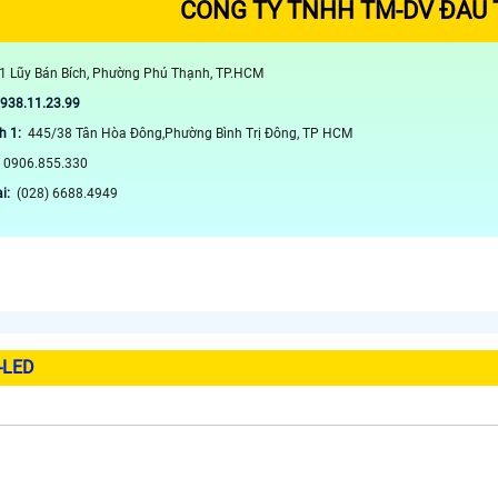
CÔNG TY TNHH TM-DV ĐẦU
1 Lũy Bán Bích, Phường Phú Thạnh, TP.HCM
0938.11.23.99
h 1:
445/38 Tân Hòa Đông,Phường Bình Trị Đông, TP HCM
:
0906.855.330
ại:
(028) 6688.4949
-LED