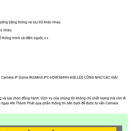
rường băng thông và lưu trữ khác nhau.
ác nhau.
hể thông minh và đếm người, v.v.
Camera IP Dome WizMind IPC-HDW5849H-ASE-LED CŨNG NHƯ CÁC GIẢI
g và lựa chọn đồng hành. Dịch vụ của chúng tôi không chỉ chất lượng mà còn đi
 hệ ngay AN Thành Phát qua phần thông tin bên dưới để được tư vấn Camera