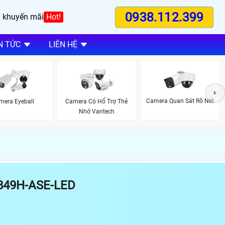
0938.112.399
 khuyến mãi
Hot!
N TỨC
LIÊN HỆ
Camera Quan Sát Rõ Nét
mera Eyeball
Camera Có Hổ Trợ Thẻ
Nhớ Vantech
849H-ASE-LED