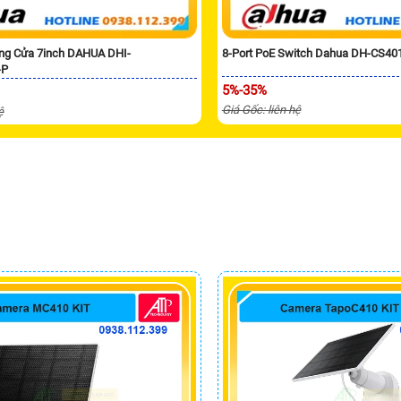
ng Cửa 7inch DAHUA DHI-
8-Port PoE Switch Dahua DH-CS40
-P
5%-35%
Giá Gốc: liên hệ
ệ