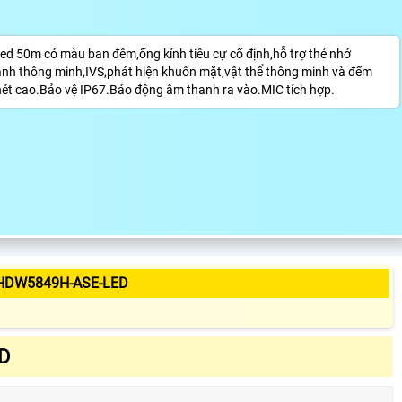
 50m có màu ban đêm,ống kính tiêu cự cố định,hỗ trợ thẻ nhớ
h thông minh,IVS,phát hiện khuôn mặt,vật thể thông minh và đếm
t cao.Bảo vệ IP67.Báo động âm thanh ra vào.MIC tích hợp.
-HDW5849H-ASE-LED
D