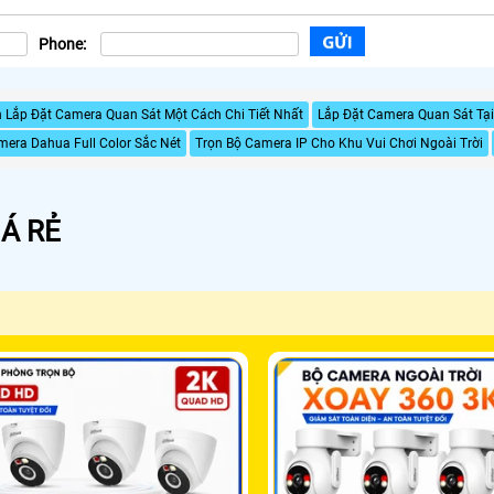
Phone:
Lắp Đặt Camera Quan Sát Một Cách Chi Tiết Nhất
Lắp Đặt Camera Quan Sát Tại
era Dahua Full Color Sắc Nét
Trọn Bộ Camera IP Cho Khu Vui Chơi Ngoài Trời
Á RẺ