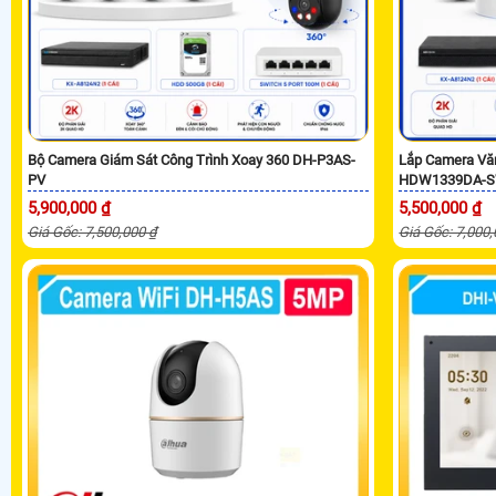
Bộ Camera Giám Sát Công Trình Xoay 360 DH-P3AS-
Lắp Camera Vă
PV
HDW1339DA-S
5,900,000 ₫
5,500,000 ₫
Giá Gốc: 7,500,000 ₫
Giá Gốc: 7,000