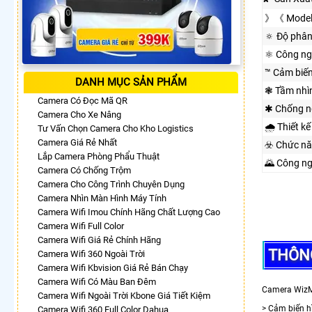
》《 Model
🔅 Độ phân
⚛️ Công n
™️ Cảm biế
DANH MỤC SẢN PHẨM
❃ Tầm nhì
Camera Có Đọc Mã QR
✱ Chống n
Camera Cho Xe Nâng
🌧️ Thiết kế
Tư Vấn Chọn Camera Cho Kho Logistics
Camera Giá Rẻ Nhất
☣️ Chức n
Lắp Camera Phòng Phẩu Thuật
🌄 Công n
Camera Có Chống Trộm
Camera Cho Công Trình Chuyên Dụng
Camera Nhìn Màn Hình Máy Tính
Camera Wifi Imou Chính Hãng Chất Lượng Cao
Camera Wifi Full Color
Camera Wifi Giá Rẻ Chính Hãng
THÔN
Camera Wifi 360 Ngoài Trời
Camera Wifi Kbvision Giá Rẻ Bán Chạy
Camera Wifi Có Màu Ban Đêm
Camera WizMi
Camera Wifi Ngoài Trời Kbone Giá Tiết Kiệm
> Cảm biến h
Camera Wifi 360 Full Color Dahua