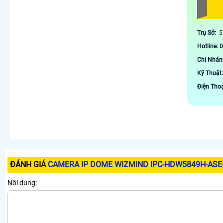
Trụ Sở:
5
Hotline: 
Chi Nhán
Kỹ Thuật
Điện Tho
ĐÁNH GIÁ
CAMERA IP DOME WIZMIND IPC-HDW5849H-ASE
Nội dung: