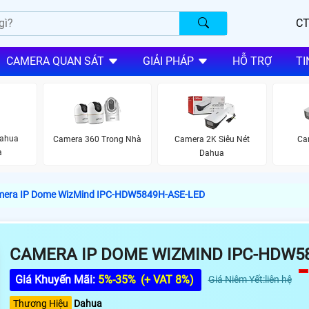
CT
CAMERA QUAN SÁT
GIẢI PHÁP
HỖ TRỢ
TI
Dahua
Camera 360 Trong Nhà
Camera 2K Siêu Nét
Ca
à
Dahua
era IP Dome WizMind IPC-HDW5849H-ASE-LED
CAMERA IP DOME WIZMIND IPC-HDW5
Giá Khuyến Mãi:
5%-35%
(+ VAT 8%)
Giá Niêm Yết:liên hệ
Thương Hiệu
Dahua