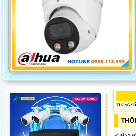
THÔNG SỐ
THÔN
🌠 Sản Xuấ