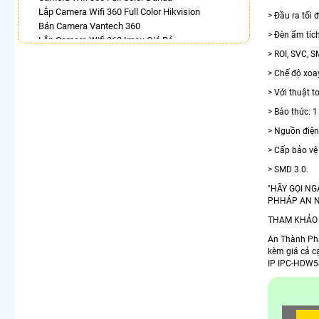
Lắp Camera Wifi 360 Full Color Hikvision
> Đầu ra tối
Bán Camera Vantech 360
> Đèn ấm tíc
Lắp Camera Wifi 360 Imou Giá Rẻ
Camera 360 Imou Báo Động
> ROI, SVC, 
Lắp Camera 360 Trong Nhà Hikvision
> Chế độ xoa
Camera Ezviz 360
> Với thuật t
Camera 360 Có Màu Ban Đêm Ezviz
Camera 360 Báo Động Ezviz
> Báo thức: 1
> Nguồn điện
LẮP CAMERA THEO NHU CẦU
> Cấp bảo vệ
Lắp Camera Văn Phòng Giá Rẻ
Lắp Camera Nhà Xưởng Giá Rẻ
> SMD 3.0.
Lắp Camera Gia Đình Giá Rẻ
"HÃY GỌI N
Lắp Camera Kho Hàng Giá Rẻ
PHHÁP AN N
Lắp Camera Cửa Hàng Giá Rẻ
THAM KHẢO
Lắp Camera Wifi Giá Rẻ Chính Hãng
An Thành Phá
Lắp Camera Công Trình Giá Rẻ
kèm giá cả c
Camera 360 Giá Rẻ
IP IPC-HDW58