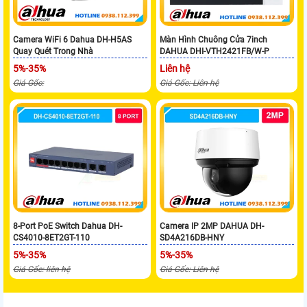
Camera WiFi 6 Dahua DH-H5AS
Màn Hình Chuông Cửa 7inch
Quay Quét Trong Nhà
DAHUA DHI-VTH2421FB/W-P
5%-35%
Liên hệ
Giá Gốc:
Giá Gốc: Liên hệ
8-Port PoE Switch Dahua DH-
Camera IP 2MP DAHUA DH-
CS4010-8ET2GT-110
SD4A216DB-HNY
5%-35%
5%-35%
Giá Gốc: liên hệ
Giá Gốc: Liên hệ