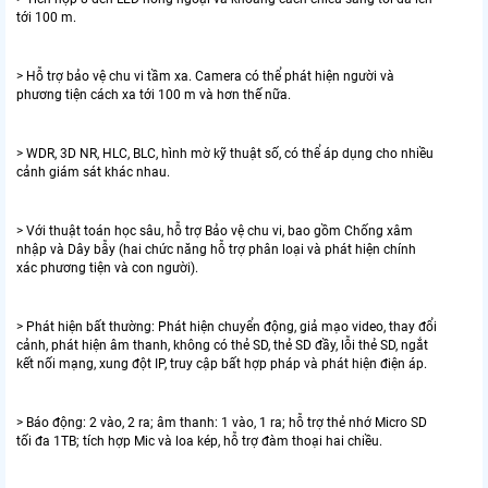
tới 100 m.
> Hỗ trợ bảo vệ chu vi tầm xa. Camera có thể phát hiện người và
phương tiện cách xa tới 100 m và hơn thế nữa.
> WDR, 3D NR, HLC, BLC, hình mờ kỹ thuật số, có thể áp dụng cho nhiều
cảnh giám sát khác nhau.
> Với thuật toán học sâu, hỗ trợ Bảo vệ chu vi, bao gồm Chống xâm
nhập và Dây bẫy (hai chức năng hỗ trợ phân loại và phát hiện chính
xác phương tiện và con người).
> Phát hiện bất thường: Phát hiện chuyển động, giả mạo video, thay đổi
cảnh, phát hiện âm thanh, không có thẻ SD, thẻ SD đầy, lỗi thẻ SD, ngắt
kết nối mạng, xung đột IP, truy cập bất hợp pháp và phát hiện điện áp.
> Báo động: 2 vào, 2 ra; âm thanh: 1 vào, 1 ra; hỗ trợ thẻ nhớ Micro SD
tối đa 1TB; tích hợp Mic và loa kép, hỗ trợ đàm thoại hai chiều.