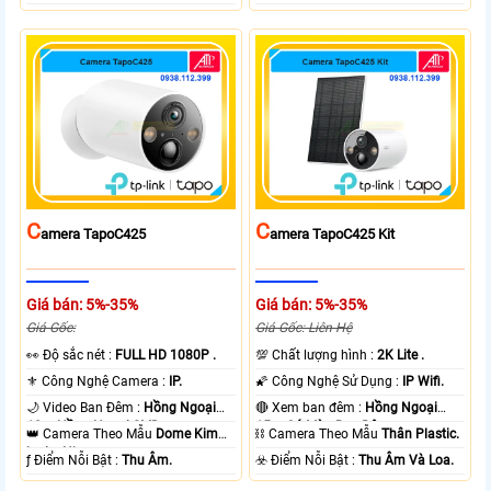
C
C
Amera TapoC425
Amera TapoC425 Kit
Giá bán: 5%-35%
Giá bán: 5%-35%
Giá Gốc:
Giá Gốc: Liên Hệ
️👀 Độ sắc nét :
FULL HD 1080P .
💯 Chất lượng hình :
2K Lite .
⚜️ Công Nghệ Camera :
IP.
🌠 Công Nghệ Sử Dụng :
IP Wifi.
🌙 Video Ban Đêm :
Hồng Ngoại
🔴 Xem ban đêm :
Hồng Ngoại
10m Hồng Ngoại SMD.
15m Có Màu Ban Ðêm.
👑 Camera Theo Mẫu
Dome Kim
⛓ Camera Theo Mẫu
Thân Plastic.
loại + Nhựa.
️ƒ Điểm Nỗi Bật :
Thu Âm.
️☣️ Điểm Nỗi Bật :
Thu Âm Và Loa.