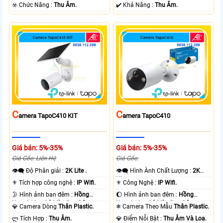
+ Nhựa.
️☣️ Chức Năng :
Thu Âm.
️✔️ Khả Năng :
Thu Âm.
C
C
Amera TapoC410 KIT
Amera TapoC410
Giá bán: 5%-35%
Giá bán: 5%-35%
Giá Gốc: Liên Hệ
Giá Gốc:
👁️‍🗨 Độ Phân giải :
2K Lite .
👁️‍🗨 Hình Ành Chất Lượng :
2K
Lite .
⚜️ Tích hợp công nghệ :
IP Wifi.
⚜️ Công Nghệ :
IP Wifi.
🌛 Hình ảnh ban đêm :
Hồng
🌔 Hình ảnh ban đêm :
Hồng
Ngoại 10m Có Màu Ban Ðêm.
Ngoại 10m Có Màu Ban Ðêm.
💎 Camera Dòng
Thân Plastic.
❄ Camera Theo Mẫu
Thân Plastic.
️ლ Tích Hợp :
Thu Âm.
️💎 Điểm Nỗi Bật :
Thu Âm Và Loa.