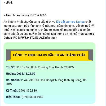
> ePoE.
> Tiêu chuẩn bảo vệ IP67 và IK10.
An Thành Phát chuyên cung cấp dịch vụ
lắp đặt camera Dahua
chất
lượng cao, đảm bảo hình ảnh rõ nét, hoạt động ổn định. Với đội ngũ kỹ
thuật viên giàu kinh nghiệm, chúng tôi cam kết mang đến giải pháp
giám sát tối ưu cho quý khách hàng. Mọi thông tin liên hệ mua
camera
Dahua IPC-MFW5241T2-E3-ASE
bên dưới!
CÔNG TY TNHH TM-DV ĐẦU TƯ AN THÀNH PHÁT
Trụ Sở:
51 Lũy Bán Bích, Phường Phú Thạnh, TP.HCM
Hotline: 0938.11.23.99
Chi Nhánh 1:
445/38 Tân Hòa Đông,Phường Bình Trị Đông, TP
HCM
Kỹ Thuật:
0906.855.330
Điện Thoại:
(028) 6688.4949