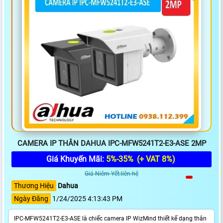
CAMERA IP THÂN DAHUA IPC-MFW5241T2-E3-ASE 2MP
Giá Khuyến Mãi:
5%-35%
(+ VAT 8%)
Giá Niêm Yết:liên hệ
Thương Hiệu
Dahua
Ngày Đăng
1/24/2025 4:13:43 PM
IPC-MFW5241T2-E3-ASE là chiếc camera IP WizMind thiết kế dạng thân