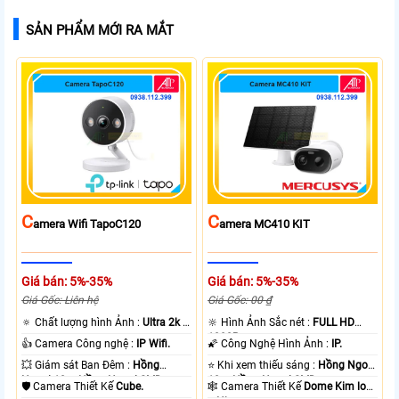
SẢN PHẨM MỚI RA MẮT
C
C
Amera Wifi TapoC120
Amera MC410 KIT
Giá bán: 5%-35%
Giá bán: 5%-35%
Giá Gốc: Liên hệ
Giá Gốc: 00 ₫
🔅 Chất lượng hình Ảnh :
Ultra 2k +
🔆 Hình Ảnh Sắc nét :
FULL HD
.
1080P .
👍 Camera Công nghệ :
IP Wifi.
🌠 Công Nghệ Hình Ảnh :
IP.
💥 Giám sát Ban Đêm :
Hồng
⭐ Khi xem thiếu sáng :
Hồng Ngoại
Ngoại 10m Hồng Ngoại SMD.
10m Hồng Ngoại SMD.
🛡 Camera Thiết Kế
Cube.
🕸️ Camera Thiết Kế
Dome Kim loại