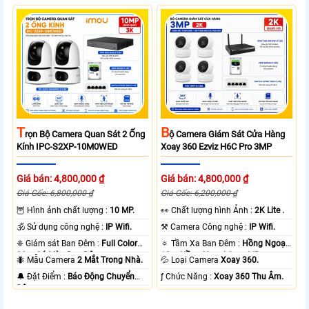
T
B
Rọn Bộ Camera Quan Sát 2 Ống
Ộ Camera Giám Sát Cửa Hàng
Kính IPC-S2XP-10M0WED
Xoay 360 Ezviz H6C Pro 3MP
Giá bán: 4,800,000 ₫
Giá bán: 4,800,000 ₫
Giá Gốc: 6,800,000 ₫
Giá Gốc: 6,200,000 ₫
🦉 Hình ảnh chất lượng :
10 MP.
️👀 Chất lượng hình Ảnh :
2K Lite .
🕉️ Sử dụng công nghệ :
IP Wifi.
⚒ Camera Công nghệ :
IP Wifi.
❈ Giám sát Ban Đêm :
Full Color
🔅 Tầm Xa Ban Đêm :
Hồng Ngoại
20m Có Màu Ban Ðêm.
10m Hồng Ngoại Smart IR.
🐜 Mẫu Camera
2 Mắt Trong Nhà.
💦 Loại Camera
Xoay 360.
️🔔 Đặt Điểm :
Báo Động Chuyển
️ƒ Chức Năng :
Xoay 360 Thu Âm.
Động.