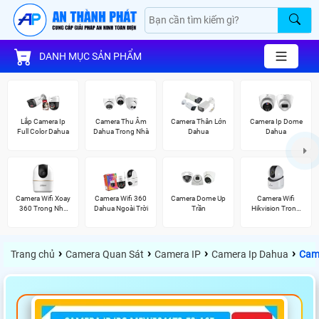
DANH MỤC SẢN PHẨM
Lắp Camera Ip
Camera Thu Âm
Camera Thân Lớn
Camera Ip Dome
Full Color Dahua
Dahua Trong Nhà
Dahua
Dahua
Camera Wifi Xoay
Camera Wifi 360
Camera Dome Up
Camera Wifi
360 Trong Nhà
Dahua Ngoài Trời
Trần
Hikvision Trong
Dahua
Nhà
›
›
›
›
Trang chủ
Camera Quan Sát
Camera IP
Camera Ip Dahua
Cam