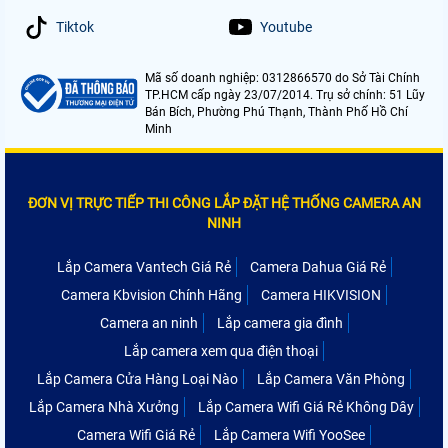
Tiktok
Youtube
Mã số doanh nghiệp: 0312866570 do Sở Tài Chính
TP.HCM cấp ngày 23/07/2014. Trụ sở chính: 51 Lũy
Bán Bích, Phường Phú Thạnh, Thành Phố Hồ Chí
Minh
ĐƠN VỊ TRỰC TIẾP THI CÔNG LẮP ĐẶT HỆ THỐNG CAMERA AN
NINH
Lắp Camera Vantech Giá Rẻ
Camera Dahua Giá Rẻ
Camera Kbvision Chính Hãng
Camera HIKVISION
Camera an ninh
Lắp camera gia đình
Lắp camera xem qua điện thoại
Lắp Camera Cửa Hàng Loại Nào
Lắp Camera Văn Phòng
Lắp Camera Nhà Xưởng
Lắp Camera Wifi Giá Rẻ Không Dây
Camera Wifi Giá Rẻ
Lắp Camera Wifi YooSee