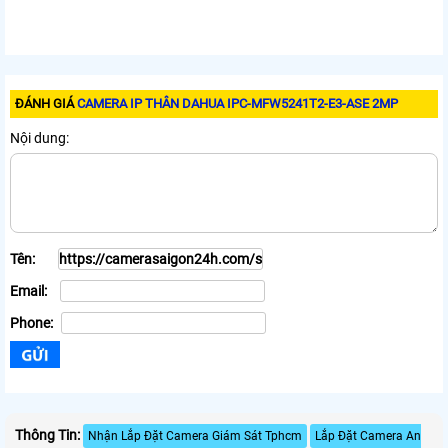
ĐÁNH GIÁ
CAMERA IP THÂN DAHUA IPC-MFW5241T2-E3-ASE 2MP
Nội dung:
Tên:
Email:
Phone:
Thông Tin:
Nhận Lắp Đặt Camera Giám Sát Tphcm
Lắp Đặt Camera An