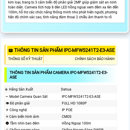
kim loại, trang bị 3 cảm biến độ phân giải 2MP giúp giám sát an ninh
toàn diện. Camera tích hợp 8 đèn LED hồng ngoại xem đêm xa lên đến
100m, hỗ trợ các chức năng thông minh như phát hiện người, phương
tiện độ chính xác cao, tính năng đàm thoại 2 chiều âm thanh to rõ
📖 THÔNG TIN SẢN PHẨM IPC-MFW5241T2-E3-ASE
THÔNG SỐ KỸ THUẬT
CHÍNH SÁCH BẢO HÀNH
THÔNG TIN SẢN PHẨM CAMERA IPC-MFW5241T2-E3-
ASE
📳 Hãng Sản Xuất
Dahua
⬹ Model Camera Quan Sát
IPC-MFW5241T2-E3-ASE
👁 Độ phân giải
FULL HD 1080P
⚜️ Công nghệ
IP POE
✳️ Cảm biến hình ảnh
CMOS
🌚 Tầm nhìn ban đêm
Hồng Ngoại 100m