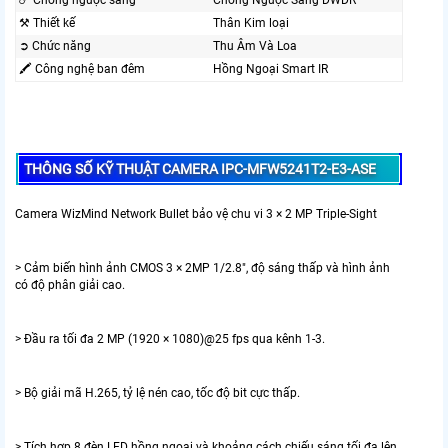
☄️ Chống ngược sáng
Chống Ngược Sáng DWDR
⚒ Thiết kế
Thân Kim loại
➲ Chức năng
Thu Âm Và Loa
🖍 Công nghệ ban đêm
Hồng Ngoại Smart IR
THÔNG SỐ KỸ THUẬT CAMERA IPC-MFW5241T2-E3-ASE
Camera WizMind Network Bullet bảo vệ chu vi 3 × 2 MP Triple-Sight
> Cảm biến hình ảnh CMOS 3 × 2MP 1/2.8", độ sáng thấp và hình ảnh
có độ phân giải cao.
> Đầu ra tối đa 2 MP (1920 × 1080)@25 fps qua kênh 1-3.
> Bộ giải mã H.265, tỷ lệ nén cao, tốc độ bit cực thấp.
> Tích hợp 8 đèn LED hồng ngoại và khoảng cách chiếu sáng tối đa lên