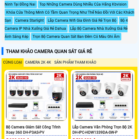
Ninh Tại Đồng Nai
Top Những Camera Dùng Nhiều Của Hãng Kbvision
Khóa Cửa Thông Minh Có Tầm Quan Trọng Như Thế Nào Đồi Với Các Khách
Sạn
Camera Starlight
Lắp Camera Wifi Gia Đình Giá Rẻ Trọn Bộ
Bộ 4
Camera IP Nhà Xưởng Giá Rẻ Dahua
Lắp Bộ Camera Nhà Xưởng Giá Rẻ
Ánh Sáng Kép
Trọn Bộ Camera Quan Sát Ban Đêm Có Màu Ghi Âm
THAM KHẢO CAMERA QUAN SÁT GIÁ RẺ
CÙNG LOẠI
CAMERA 2K 4K
SẢN PHẨM THAM KHẢO
Bộ Camera Giám Sát Công Trình
Lắp Camera Văn Phòng Trọn Bộ 2K
Xoay 360 DH-P3AS-PV
DH-IPC-HDW1339DA-SW-P