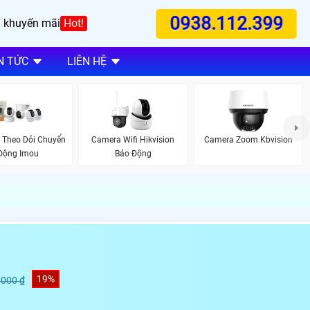
0938.112.399
 khuyến mãi
Hot!
N TỨC
LIÊN HỆ
 Theo Dỏi Chuyển
Camera Wifi Hikvision
Camera Zoom Kbvision
Động Imou
Báo Động
19%
,000 ₫