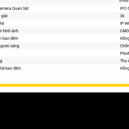
Imou
Camera Quan Sát
IPC
 giải
3k
hệ
IP Wi
n hình ảnh
CMO
ìn ban đêm
Hồng
ngược sáng
Chố
Plast
ng
Thu 
ghệ ban đêm
Hồng