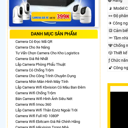
🔴 Hãng
📡 Model 
️👀 Độ phân
✈ Công ng
🔳 Cảm biế
DANH MỤC SẢN PHẨM
🔦 Tầm nh
Camera Có Đọc Mã QR
🕎 Chống 
Camera Cho Xe Nâng
🎲 Thiết kế
Tư Vấn Chọn Camera Cho Kho Logistics
Camera Giá Rẻ Nhất
ƒ Chức nă
Lắp Camera Phòng Phẩu Thuật
🌠 Công n
Camera Có Chống Trộm
Camera Cho Công Trình Chuyên Dụng
Camera Nhìn Màn Hình Máy Tính
Lắp Camera Wifi Kbvision Có Màu Ban Đêm
Camera Wifi Chống Trộm
Bán Camera Wifi Hình Ảnh Siêu Nét
Camera Wifi Imou 360
Lắp Camera Wifi Thân Ezviz Ngoài Trời
Camera Wifi Full HD 1080P
Camera Wifi Ebitcam Giá Rẻ Chính Hãng
Camera Wifi Hikvision Trong Nhà