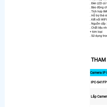
. Đèn LED có 
. Báo động c
. Tích hợp IM
. Hỗ trợ thẻ
. Kết nối WIF
. Nguồn cấp 
. Chất liệu n
+ kim loại
. Sử dụng tr
THAM 
Camera IP
IPC-S41FP 
Lắp Camera