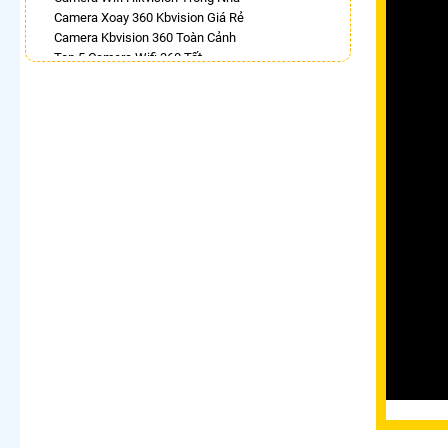
Camera Xoay 360 Kbvision Giá Rẻ
Camera Kbvision 360 Toàn Cảnh
Top 5 Camera Wifi 360 Tốt
Bán Camera Vantech 360
Lắp Camera Ezviz Xoay 360 Trong Nhà
Camera Dahua Xoay 360 Độ
Camera Kbone Xoay 360
LẮP CAMERA THEO NHU CẦU
Lắp Camera Văn Phòng Giá Rẻ
Lắp Camera Nhà Xưởng Giá Rẻ
Lắp Camera Gia Đình Giá Rẻ
Lắp Camera Kho Hàng Giá Rẻ
Lắp Camera Cửa Hàng Giá Rẻ
Lắp Camera Wifi Giá Rẻ Chính Hãng
Lắp Camera Công Trình Giá Rẻ
Camera 360 Giá Rẻ