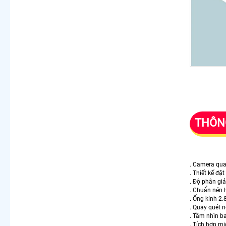
THÔNG
. Camera qu
. Thiết kế đ
. Độ phân gi
. Chuẩn nén 
. Ống kính 2
. Quay quét n
. Tầm nhìn b
. Tích hợp mi