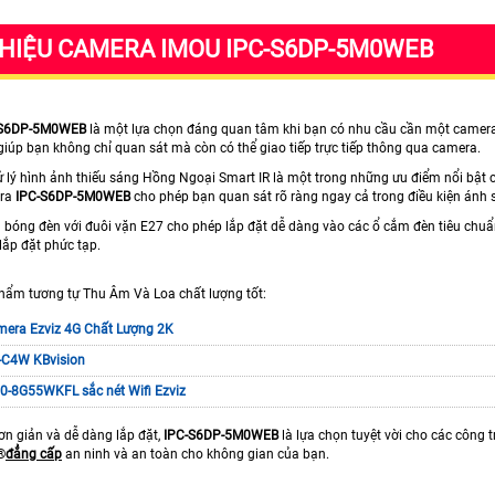
THIỆU CAMERA IMOU IPC-S6DP-5M0WEB
-S6DP-5M0WEB
là một lựa chọn đáng quan tâm khi bạn có nhu cầu cần một camera
 giúp bạn không chỉ quan sát mà còn có thể giao tiếp trực tiếp thông qua camera.
 lý hình ảnh thiếu sáng Hồng Ngoại Smart IR là một trong những ưu điểm nổi bật 
era
IPC-S6DP-5M0WEB
cho phép bạn quan sát rõ ràng ngay cả trong điều kiện ánh 
g bóng đèn với đuôi vặn E27 cho phép lắp đặt dễ dàng vào các ổ cắm đèn tiêu ch
 lắp đặt phức tạp.
hẩm tương tự Thu Âm Và Loa chất lượng tốt:
era Ezviz 4G Chất Lượng 2K
-C4W KBvision
0-8G55WKFL sắc nét Wifi Ezviz
đơn giản và dễ dàng lắp đặt,
IPC-S6DP-5M0WEB
là lựa chọn tuyệt vời cho các công 
️
đẳng cấp
an ninh và an toàn cho không gian của bạn.