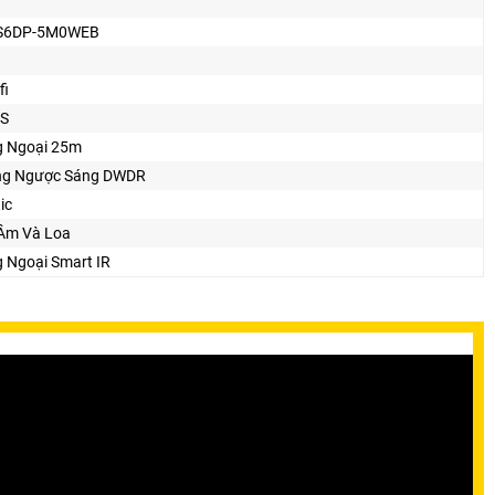
-S6DP-5M0WEB
fi
S
 Ngoại 25m
ng Ngược Sáng DWDR
ic
Âm Và Loa
 Ngoại Smart IR