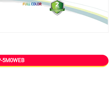
DP-5M0WEB