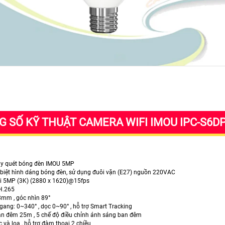
 SỐ KỸ THUẬT CAMERA WIFI IMOU IPC-S6
ay quét bóng đèn IMOU 5MP
ặt biệt hình dáng bóng đèn, sử dụng đuôi vặn (E27) nguồn 220VAC
ải 5MP (3K) (2880 x 1620)@15fps
H.265
.8mm , góc nhìn 89°
gang: 0~340° , dọc 0~90° , hỗ trợ Smart Tracking
an đêm 25m , 5 chế độ điều chỉnh ánh sáng ban đêm
c và loa , hỗ trợ đàm thoại 2 chiều