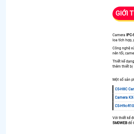
GIỚI 
Camera
IPC
loa tích hợp,
Công nghệ xử
nên tối, cam
Thiết kế dạn
thêm thiết bị
Một số sản p
CS-H8C Cam
Camera KX
CS-H9c-R10
Với thiết kế 
5M0WEB
để ®