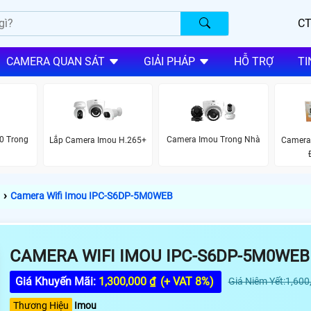
CT
CAMERA QUAN SÁT
GIẢI PHÁP
HỖ TRỢ
TI
0 Trong
Camera Imou Trong Nhà
Lắp Camera Imou H.265+
Camera
›
Camera Wifi Imou IPC-S6DP-5M0WEB
CAMERA WIFI IMOU IPC-S6DP-5M0WEB
Giá Khuyến Mãi:
1,300,000 ₫
(+ VAT 8%)
Giá Niêm Yết:1,600
Thương Hiệu
Imou