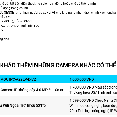
thể bật tắt trên điện thoại, hẹn giờ hoạt động hoặc chế độ thông minh
hủ động bằng còi hú
OU SENSE , phát hiện người và xe với AI, cho khả năng nhận diện chính xác hơn, h
 nhớ 256GB
I (2.4GHz), Hỗ trợ ONVIF
: AC100-240V , Đuôi đèn E27
hựa
ong nhà
KHẢO THÊM NHỮNG CAMERA KHÁC CÓ THỂ 
 IMOU IPC-A22EP-D-V2
1,000,000 VNĐ
1,780,000 VNĐ
Màu sắt trong
Camera IP không dây 4.0 MP Full Color
Thương hiệu USA hình ảnh sắ
1,599,000 VNĐ
Chức Năng Chí
 Wifi Ngoài Trời Imou S21fp
Wifi Imou công nghệ luôn đư
20m Tích hợp công nghệ IP Wi