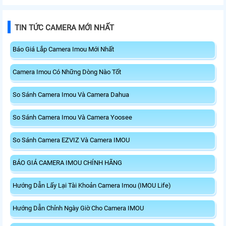
qua ứng dụng IMOU, kết nối nhiều
LAN, bảo mật mạnh mẽ, quản lý
thiết bị cùng lúc và bảo mật cao.
qua ứng dụng Imou APP.
Phù hợp cho gia đình và văn
TIN TỨC CAMERA MỚI NHẤT
phòng.
Báo Giá Lắp Camera Imou Mới Nhất
Camera Imou Có Những Dòng Nào Tốt
So Sánh Camera Imou Và Camera Dahua
So Sánh Camera Imou Và Camera Yoosee
So Sánh Camera EZVIZ Và Camera IMOU
BÁO GIÁ CAMERA IMOU CHÍNH HÃNG
Hướng Dẫn Lấy Lại Tài Khoản Camera Imou (IMOU Life)
Hướng Dẫn Chỉnh Ngày Giờ Cho Camera IMOU