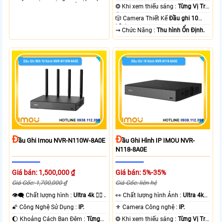
nguồn cho camera IP hỗ trợ 4
❂ Khi xem thiếu sáng :
Từng Vị Trí
cổng PoE và 2 cổng uplink. Switch
Camera .
🎲 Camera Thiết Kế
Đầu ghi 10
cho phép truyền dữ liệu và nguồn
kênh.
️⇝ Chức Năng :
Thu hình Ổn Định.
điện qua cáp mạng hỗ trợ khoảng
cách lên đến 250m Công suất PoE
cổng 1-4 lên đến 30W
Đ
Đ
Ầu Ghi Imou NVR-N110W-8A0E
Ầu Ghi Hình IP IMOU NVR-
N118-8A0E
Giá bán: 1,500,000 ₫
Giá bán: 5%-35%
Giá Gốc: 1,700,000 ₫
Giá Gốc: liên hệ
👁️‍🗨 Chất lượng hình :
Ultra 4k 👍🏾 .
️👀 Chất lượng hình Ảnh :
Ultra 4k
👍🏾 .
🌠 Công Nghệ Sử Dụng :
IP.
⚜️ Camera Công nghệ :
IP.
🌔 Khoảng Cách Ban Đêm :
Từng
❂ Khi xem thiếu sáng :
Từng Vị Trí