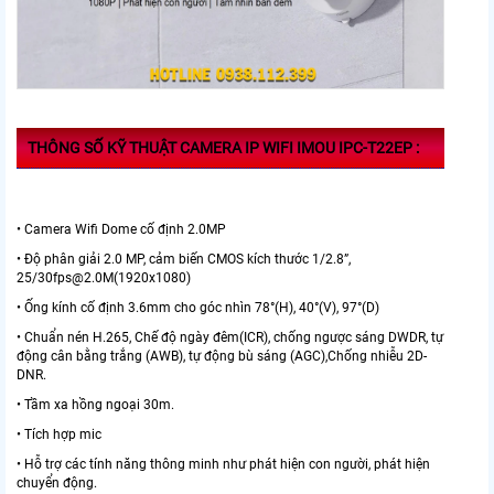
THÔNG SỐ KỸ THUẬT CAMERA IP WIFI IMOU IPC-T22EP :
• Camera Wifi Dome cố định 2.0MP
• Độ phân giải 2.0 MP, cảm biến CMOS kích thước 1/2.8”,
25/30fps@2.0M(1920x1080)
• Ống kính cố định 3.6mm cho góc nhìn 78°(H), 40°(V), 97°(D)
• Chuẩn nén H.265, Chế độ ngày đêm(ICR), chống ngược sáng DWDR, tự
động cân bằng trắng (AWB), tự động bù sáng (AGC),Chống nhiễu 2D-
DNR.
• Tầm xa hồng ngoại 30m.
• Tích hợp mic
• Hỗ trợ các tính năng thông minh như phát hiện con người, phát hiện
chuyển động.