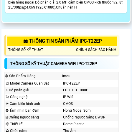
biến hồng ngoại Độ phân giải 2.0 MP cảm biến CMOS kích thước 1/2. 8”,
25/30fps@4.0M(1920X1080),Chuẩn nén H
📖 THÔNG TIN SẢN PHẨM IPC-T22EP
THÔNG SỐ KỸ THUẬT
CHÍNH SÁCH BẢO HÀNH
THÔNG SỐ KỸ THUẬT CAMERA WIFI IPC-T22EP
🕸️ Sản Phẩm Hãng
Imou
🔳 Model Camera Quan Sát
IPC-T22EP
️⚡ Độ phân giải
FULL HD 1080P
🚀 Công nghệ
IP Wifi
✴️ Cảm biến hình ảnh
CMOS
❂ Tầm nhìn ban đêm
Hồng Ngoại 30m
🀄 Chống ngược sáng
Chống Ngược Sáng DWDR
🎼️ Thiết kế
Dome Plastic
🔮 Chức năng
Thu Âm