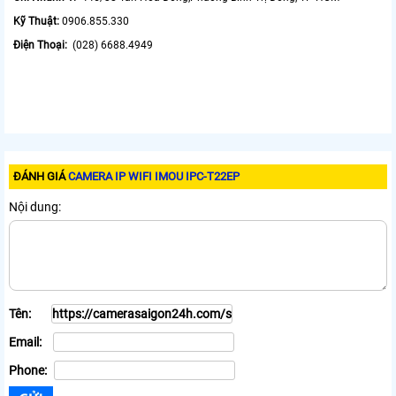
Kỹ Thuật:
0906.855.330
Điện Thoại:
(028) 6688.4949
ĐÁNH GIÁ
CAMERA IP WIFI IMOU IPC-T22EP
Nội dung:
Tên:
Email:
Phone: