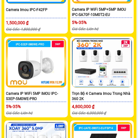
Camera IP WiFi 5MP+5MP IMOU
Camera Imou IPC-F42FP
IPC-SA70F-10M0T2-EU
5%-35%
1,500,000 ₫
Giá Gốc: Liên hệ
Giá Gốc: 1,800,000 ₫
Camera IP WiFi 5MP IMOU IPC-
Trọn Bộ 4 Camera Imou Trong Nhà
S3EP-5M0WE-PRO
360 2K
5%-35%
4,800,000 ₫
Giá Gốc: Liên hệ
Giá Gốc: 6,000,000 ₫