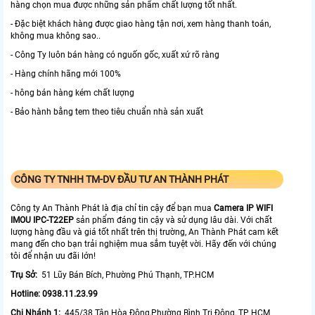
hàng chọn mua được những sản phẩm chất lượng tốt nhất.
- Đặc biệt khách hàng được giao hàng tận nơi, xem hàng thanh toán,
không mua không sao..
- Công Ty luôn bán hàng có nguốn gốc, xuất xứ rõ ràng
- Hàng chính hãng mới 100%
- hông bán hàng kém chất lượng
- Bảo hành bằng tem theo tiêu chuẩn nhà sản xuất
CÔNG TY TNHH TM-DV ĐẦU TƯ AN THÀNH PHÁT
Công ty An Thành Phát là địa chỉ tin cậy để bạn mua
Camera IP WIFI
IMOU IPC-T22EP
sản phẩm đáng tin cậy và sử dụng lâu dài. Với chất
lượng hàng đầu và giá tốt nhất trên thị trường, An Thành Phát cam kết
mang đến cho bạn trải nghiệm mua sắm tuyệt vời. Hãy đến với chúng
tôi để nhận ưu đãi lớn!
Trụ Sở:
51 Lũy Bán Bích, Phường Phú Thạnh, TP.HCM
Hotline: 0938.11.23.99
Chi Nhánh 1:
445/38 Tân Hòa Đông,Phường Bình Trị Đông, TP HCM