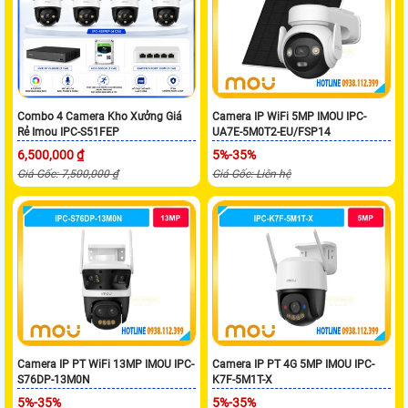
Camera IP WiFi 5MP IMOU IPC-
Combo 4 Camera Kho Xưởng Giá
UA7E-5M0T2-EU/FSP14
Rẻ Imou IPC-S51FEP
5%-35%
6,500,000 ₫
Giá Gốc: Liên hệ
Giá Gốc: 7,500,000 ₫
Camera IP PT WiFi 13MP IMOU IPC-
Camera IP PT 4G 5MP IMOU IPC-
S76DP-13M0N
K7F-5M1T-X
5%-35%
5%-35%