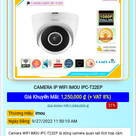
CAMERA IP WIFI IMOU IPC-T22EP
Giá Khuyến Mãi:
1,250,000 ₫
(+ VAT 8%)
21%
Giá Niêm Yết:1,586,000 ₫
Thương Hiệu
Imou
Ngày Đăng
9/27/2022 11:50:10 AM
Camera WIFI IMOU IPC-T22EP là dòng camera quan sát tích hợp cảm