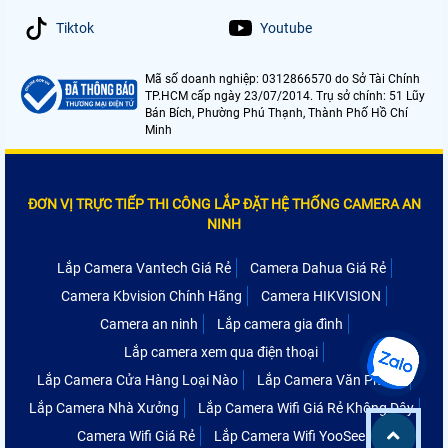
Tiktok
Youtube
Mã số doanh nghiệp: 0312866570 do Sở Tài Chính
TP.HCM cấp ngày 23/07/2014. Trụ sở chính: 51 Lũy
Bán Bích, Phường Phú Thạnh, Thành Phố Hồ Chí
Minh
ĐƠN VỊ TRỰC TIẾP THI CÔNG LẮP ĐẶT HỆ THỐNG CAMERA AN
NINH
Lắp Camera Vantech Giá Rẻ
Camera Dahua Giá Rẻ
Camera Kbvision Chính Hãng
Camera HIKVISION
Camera an ninh
Lắp camera gia đình
Lắp camera xem qua điện thoại
Lắp Camera Cửa Hàng Loại Nào
Lắp Camera Văn Phòng
Lắp Camera Nhà Xưởng
Lắp Camera Wifi Giá Rẻ Không Dây
Camera Wifi Giá Rẻ
Lắp Camera Wifi YooSee