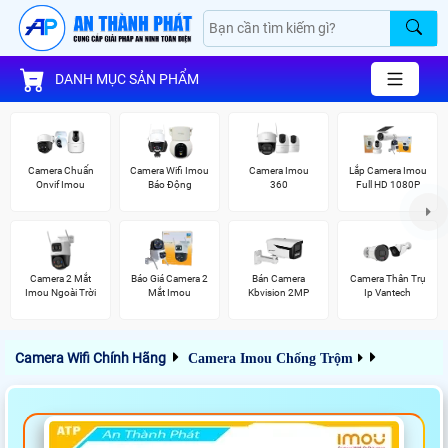
DANH MỤC SẢN PHẨM
Camera Chuẩn
Camera Wifi Imou
Camera Imou
Lắp Camera Imou
Onvif Imou
Báo Động
360
Full HD 1080P
Camera 2 Mắt
Báo Giá Camera 2
Bán Camera
Camera Thân Trụ
Imou Ngoài Trời
Mắt Imou
Kbvision 2MP
Ip Vantech
Camera Wifi Chính Hãng
Camera Imou Chống Trộm