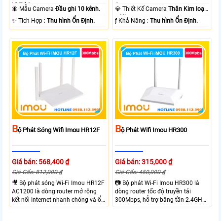
Vị Trí Camera .
Camera .
🐜 Mẫu Camera
Đầu ghi 10 kênh.
💎 Thiết Kế Camera
Thân Kim loại
+ Nhựa.
️✨ Tích Hợp :
Thu hình Ổn Định.
️ƒ Khả Năng :
Thu hình Ổn Định.
B
B
Ộ Phát Sóng Wifi Imou HR12F
Ộ Phát Wifi Imou HR300
Giá bán: 568,400 ₫
Giá bán: 315,000 ₫
Giá Gốc: 812,000 ₫
Giá Gốc: 450,000 ₫
🎥 Bộ phát sóng Wi-Fi Imou HR12F
📷 Bộ phát Wi-Fi Imou HR300 là
AC1200 là dòng router mở rộng
dòng router tốc độ truyền tải
kết nối Internet nhanh chóng và ổn
300Mbps, hỗ trợ băng tần 2.4GHz,
định với băng tần kép tốc độ lên tới
ăng-ten kép 3dBi cho tín hiệu ổn
1200Mbps. Hỗ trợ quản lý dễ dàng
định. Trang bị 1 cổng WAN, 3 cổng