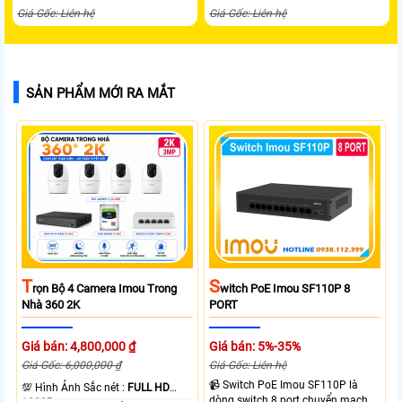
Giá Gốc: Liên hệ
Giá Gốc: Liên hệ
SẢN PHẨM MỚI RA MẮT
T
S
Rọn Bộ 4 Camera Imou Trong
Witch PoE Imou SF110P 8
Nhà 360 2K
PORT
Giá bán: 4,800,000 ₫
Giá bán: 5%-35%
Giá Gốc: 6,000,000 ₫
Giá Gốc: Liên hệ
📹 Switch PoE Imou SF110P là
💯 Hình Ảnh Sắc nét :
FULL HD
dòng switch 8 port chuyển mạch