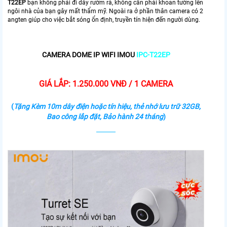
T22EP
bạn không phải đi dây rườm rà, không cần phải khoan tường lên
ngôi nhà của bạn gây mất thẩm mỹ. Ngoài ra ở phần thân camera có 2
angten giúp cho việc bắt sóng ổn định, truyền tín hiện đến người dùng.
CAMERA DOME IP WIFI IMOU
IPC-T22EP
GIÁ LẮP: 1.250.000 VNĐ / 1 CAMERA
(
Tặng Kèm 10m dây điện hoặc tín hiệu, thẻ nhớ lưu trữ 32GB,
Bao công lắp đặt, Bảo hành 24 tháng
)