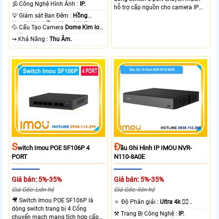
1080P .
🕉️ Công Nghệ Hình Ảnh :
IP.
hỗ trợ cấp nguồn cho camera IP
💡 Giám sát Ban Đêm :
Hồng
tích hợp 8 cổng PoE và 2 cổng
Ngoại 10m Hồng Ngoại SMD.
uplink. Cho phép truyền dữ liệu và
💦 Cấu Tạo Camera
Dome Kim loại
nguồn qua cáp mạng hỗ trợ
+ Nhựa.
️⇝ Khả Năng :
Thu Âm.
khoảng cách 250m Công suất PoE
cổng 1-8 lên đến 30WTổng công
suất cho 8 cổng POE là 65W
S
Đ
Witch Imou POE SF106P 4
Ầu Ghi Hình IP IMOU NVR-
PORT
N110-8A0E
Giá bán: 5%-35%
Giá bán: 5%-35%
Giá Gốc: Liên hệ
Giá Gốc: liên hệ
🎥 Switch Imou POE SF106P là
🔅 Độ Phân giải :
Ultra 4k 👍🏾 .
dòng switch trang bị 4 Cổng
⚒ Trang Bị Công Nghệ :
IP.
chuyển mạch mạng tích hợp cấp