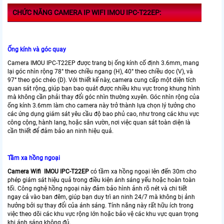
CHỨC NĂNG CAMERA IP WIFI IMOU IPC-T22EP:
Ống kính và góc quay
Camera IMOU IPC-T22EP được trang bị ống kính cố định 3.6mm, mang
lại góc nhìn rộng 78° theo chiều ngang (H), 40° theo chiều dọc (V), và
97° theo góc chéo (D). Với thiết kế này, camera cung cấp một diện tích
quan sát rộng, giúp bạn bao quát được nhiều khu vực trong khung hình
mà không cần phải thay đổi góc nhìn thường xuyên. Góc nhìn rộng của
ống kính 3.6mm làm cho camera này trở thành lựa chọn lý tưởng cho
các ứng dụng giám sát yêu cầu độ bao phủ cao, như trong các khu vực
công cộng, hành lang, hoặc sân vườn, nơi việc quan sát toàn diện là
cần thiết để đảm bảo an ninh hiệu quả.
Tầm xa hồng ngoại
Camera Wifi IMOU IPC-T22EP
có tầm xa hồng ngoại lên đến 30m cho
phép giám sát hiệu quả trong điều kiện ánh sáng yếu hoặc hoàn toàn
tối. Công nghệ hồng ngoại này đảm bảo hình ảnh rõ nét và chi tiết
ngay cả vào ban đêm, giúp bạn duy trì an ninh 24/7 mà không bị ảnh
hưởng bởi sự thay đổi của ánh sáng. Tính năng này rất hữu ích trong
việc theo dõi các khu vực rộng lớn hoặc bảo vệ các khu vực quan trọng
khi ánh sáng không đủ.