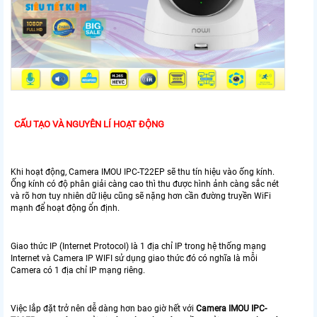
CẤU TẠO VÀ NGUYÊN LÍ HOẠT ĐỘNG
Khi hoạt động, Camera IMOU IPC-T22EP sẽ thu tín hiệu vào ống kính.
Ống kính có độ phân giải càng cao thì thu được hình ảnh càng sắc nét
và rõ hơn tuy nhiên dữ liệu cũng sẽ nặng hơn cần đường truyền WiFi
mạnh để hoạt động ổn định.
Giao thức IP (Internet Protocol) là 1 địa chỉ IP trong hệ thống mạng
Internet và Camera IP WIFI sử dụng giao thức đó có nghĩa là mỗi
Camera có 1 địa chỉ IP mạng riêng.
Việc lắp đặt trở nên dễ dàng hơn bao giờ hết với
Camera IMOU IPC-