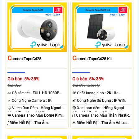
C
C
Amera TapoC425
Amera TapoC425 Kit
Giá bán: 5%-35%
Giá bán: 5%-35%
Giá Gốc:
Giá Gốc: Liên Hệ
️👀 Độ sắc nét :
FULL HD 1080P .
💯 Chất lượng hình :
2K Lite .
⚜️ Công Nghệ Camera :
IP.
🌠 Công Nghệ Sử Dụng :
IP Wifi.
🌙 Video Ban Đêm :
Hồng Ngoại
🔴 Xem ban đêm :
Hồng Ngoại
10m Hồng Ngoại SMD.
15m Có Màu Ban Ðêm.
👑 Camera Theo Mẫu
Dome Kim
⛓ Camera Theo Mẫu
Thân Plastic.
loại + Nhựa.
️ƒ Điểm Nỗi Bật :
Thu Âm.
️☣️ Điểm Nỗi Bật :
Thu Âm Và Loa.