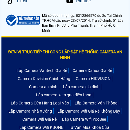
Tiktok
Youtube
Mã số doanh nghiệp: 0312866570 do Sở Tài Chính
TP.HCM cấp ngày 23/07/2014. Trụ sở chính: 51 Lũy
Bán Bích, Phường Phú Thạnh, Thành Phố Hồ Chí
Minh
ĐƠN VỊ TRỰC TIẾP THI CÔNG LẮP ĐẶT HỆ THỐNG CAMERA AN
NINH
Lắp Camera Vantech Giá Rẻ
Camera Dahua Giá Rẻ
Camera Kbvision Chính Hãng
Camera HIKVISION
Camera an ninh
Lắp camera gia đình
Lắp camera xem qua điện thoại
Lắp Camera Cửa Hàng Loại Nào
Lắp Camera Văn Phòng
Lắp Camera Nhà Xưởng
Lắp Camera Wifi Giá Rẻ Không Dây
Camera Wifi Giá Rẻ
Lắp Camera Wifi YooSee
Lắp Camera Wifi KBONE
Tư Vấn Mua Khóa Cửa