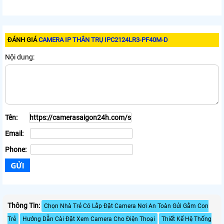
ĐÁNH GIÁ
CAMERA IP THÂN TRỤ IPC2124LR3-PF40M-D
Nội dung:
Tên:
Email:
Phone:
Thông Tin:
Chọn Nhà Trẻ Có Lắp Đặt Camera Nơi An Toàn Gửi Gắm Con
Trẻ
Hướng Dẫn Cài Đặt Xem Camera Cho Điện Thoại
Thiết Kế Hệ Thống