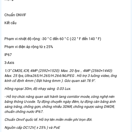
Chuẩn ONVIF
Kết cấu
Phạm vi nhiệt độ rộng: -30 ° C đến 60 ° C (-22 ° F đến 140 ° F)
Phạm vi điện áp rộng từ ± 25%
IP67
3-Axis
1/3" CMOS, ICR, 4MP (2592×1520): Max. 20 fps，4MP (2560×1440):
Max. 25 fps, Ultra265/H.265/H.264/MJPEG . Hỗ trợ 3 luồng video, ống
kính cố định 4mm ( Đặt hàng 6mm ). Góc quan sát 78.9°.
Hồng ngoại 30m, độ nhạy sáng 0.03 Lux.
- Hỗ trợ chức năng quan sát hành lang corridor mode, công nghệ nén
băng thông U-code. Tự động chuyển ngày đêm, tự động cân bằng ánh
sáng trắng, chống gợn, chống nhiễu 3DNR, chống ngược sáng DWDR,
chuẩn chống nước IP67.
Chuẩn Onvif quốc tế. Hỗ trợ tên miền miễn phí trọn đời.
Nguồn cấp DC12V( ± 25% ) và PoE