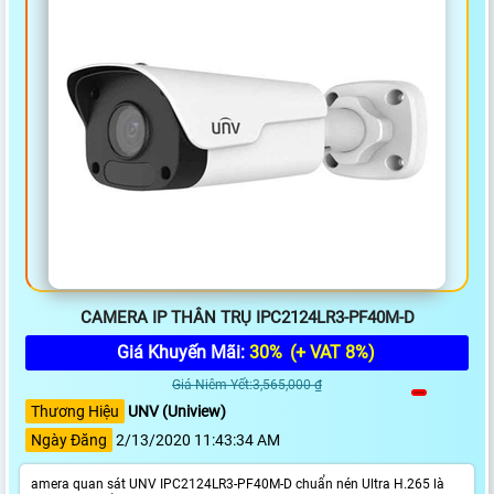
CAMERA IP THÂN TRỤ IPC2124LR3-PF40M-D
Giá Khuyến Mãi:
30%
(+ VAT 8%)
Giá Niêm Yết:3,565,000 ₫
Thương Hiệu
UNV (Uniview)
Ngày Đăng
2/13/2020 11:43:34 AM
amera quan sát UNV IPC2124LR3-PF40M-D chuẩn nén Ultra H.265 là