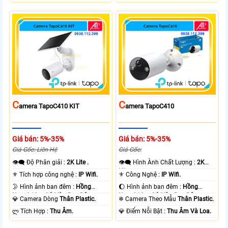
C
C
Amera TapoC410 KIT
Amera TapoC410
Giá bán: 5%-35%
Giá bán: 5%-35%
Giá Gốc: Liên Hệ
Giá Gốc:
👁️‍🗨 Độ Phân giải :
2K Lite .
👁️‍🗨 Hình Ành Chất Lượng :
2K
Lite .
⚜️ Tích hợp công nghệ :
IP Wifi.
⚜️ Công Nghệ :
IP Wifi.
🌛 Hình ảnh ban đêm :
Hồng
🌔 Hình ảnh ban đêm :
Hồng
Ngoại 10m Có Màu Ban Ðêm.
Ngoại 10m Có Màu Ban Ðêm.
💎 Camera Dòng
Thân Plastic.
❄ Camera Theo Mẫu
Thân Plastic.
️ლ Tích Hợp :
Thu Âm.
️💎 Điểm Nỗi Bật :
Thu Âm Và Loa.