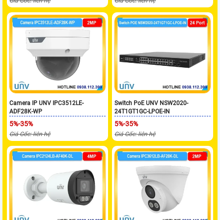
Giá Gốc: liên hệ
Giá Gốc: liên hệ
Camera IP UNV IPC3512LE-
Switch PoE UNV NSW2020-
ADF28K-WP
24T1GT1GC-LPOE-IN
5%-35%
5%-35%
Giá Gốc: liên hệ
Giá Gốc: liên hệ