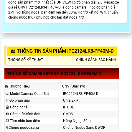
dòng sản phẩm mới nhất của UNIVIEW có độ phân giải 2.0 Megapixel
giá rẻ UNVIPC2124LR3-PF40M-D là dòng camera IP có độ phân giải
2MP với hồng ngoại ban đêm lên đến 30m. Hỗ trợ kết nối Wifi, chuẩn
chống nước IP67 phù hợp cho lắp đặt ngoài trời
📖 THÔNG TIN SẢN PHẨM IPC2124LR3-PF40M-D
THÔNG SỐ KỸ THUẬT
CHÍNH SÁCH BẢO HÀNH
THÔNG SỐ CAMERA IP POE IPC2124LR3-PF40M-D
📸 Thương Hiệu
UNV (Uniview)
💻 Model Camera Quan Sát
IPC2124LR3-PF40M-D
✨ Độ phân giải
Ultra 2k +
🤖️ Công nghệ
IP POE
🔄 Cảm biến hình ảnh
CMOS
💥 Tầm nhìn ban đêm
Hồng Ngoại 30m
🀄 Chống ngược sáng
Chống Ngược Sáng DWDR