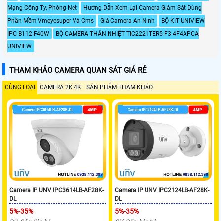
Mạng Công Ty, Phòng Net
Hướng Dẫn Xem Lại Camera Giám Sát Dùng
Phần Mềm Vmeyesuper Và Cms
Giá Camera An Ninh
BỘ KIT UNIVIEW
IPC-B112-F40W
BỘ CAMERA THÂN NHIỆT TIC2221TER5-F3-4F4APCA
UNIVIEW
THAM KHẢO CAMERA QUAN SÁT GIÁ RẺ
CÙNG LOẠI
CAMERA 2K 4K
SẢN PHẨM THAM KHẢO
Camera IP UNV IPC3614LB-AF28K-
Camera IP UNV IPC2124LB-AF28K-
DL
DL
5%-35%
5%-35%