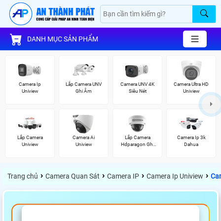
DANH MỤC SẢN PHẨM
Camera Ip
Lắp Camera UNV
Camera UNV 4K
Camera Ultra HD
Uniview
Ghi Âm
Siêu Nét
Uniview
Lắp Camera
Camera Ai
Lắp Camera
Camera Ip 3k
Uniview
Uniview
Hdparagon Ghi
Dahua
Âm
›
›
›
›
Trang chủ
Camera Quan Sát
Camera IP
Camera Ip Uniview
Ca