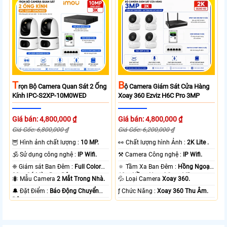
T
B
Rọn Bộ Camera Quan Sát 2 Ống
Ộ Camera Giám Sát Cửa Hàng
Kính IPC-S2XP-10M0WED
Xoay 360 Ezviz H6C Pro 3MP
Giá bán: 4,800,000 ₫
Giá bán: 4,800,000 ₫
Giá Gốc: 6,800,000 ₫
Giá Gốc: 6,200,000 ₫
🦉 Hình ảnh chất lượng :
10 MP.
️👀 Chất lượng hình Ảnh :
2K Lite .
🕉️ Sử dụng công nghệ :
IP Wifi.
⚒ Camera Công nghệ :
IP Wifi.
❈ Giám sát Ban Đêm :
Full Color
🔅 Tầm Xa Ban Đêm :
Hồng Ngoại
20m Có Màu Ban Ðêm.
10m Hồng Ngoại Smart IR.
🐜 Mẫu Camera
2 Mắt Trong Nhà.
💦 Loại Camera
Xoay 360.
️🔔 Đặt Điểm :
Báo Động Chuyển
️ƒ Chức Năng :
Xoay 360 Thu Âm.
Động.