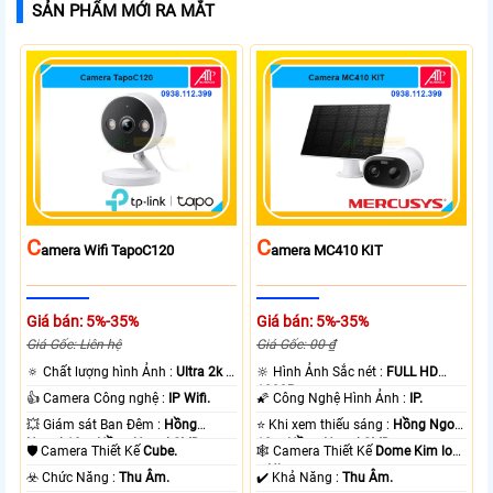
SẢN PHẨM MỚI RA MẮT
C
C
Amera Wifi TapoC120
Amera MC410 KIT
Giá bán: 5%-35%
Giá bán: 5%-35%
Giá Gốc: Liên hệ
Giá Gốc: 00 ₫
🔅 Chất lượng hình Ảnh :
Ultra 2k +
🔆 Hình Ảnh Sắc nét :
FULL HD
.
1080P .
👍 Camera Công nghệ :
IP Wifi.
🌠 Công Nghệ Hình Ảnh :
IP.
💥 Giám sát Ban Đêm :
Hồng
⭐ Khi xem thiếu sáng :
Hồng Ngoại
Ngoại 10m Hồng Ngoại SMD.
10m Hồng Ngoại SMD.
🛡 Camera Thiết Kế
Cube.
🕸️ Camera Thiết Kế
Dome Kim loại
+ Nhựa.
️☣️ Chức Năng :
Thu Âm.
️✔️ Khả Năng :
Thu Âm.