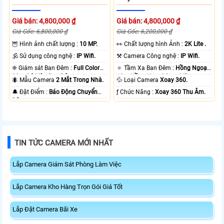
Giá bán: 4,800,000 ₫
Giá bán: 4,800,000 ₫
Giá Gốc: 6,800,000 ₫
Giá Gốc: 6,200,000 ₫
🦉 Hình ảnh chất lượng :
10 MP.
️👀 Chất lượng hình Ảnh :
2K Lite .
🕉️ Sử dụng công nghệ :
IP Wifi.
⚒ Camera Công nghệ :
IP Wifi.
❈ Giám sát Ban Đêm :
Full Color
🔅 Tầm Xa Ban Đêm :
Hồng Ngoại
20m Có Màu Ban Ðêm.
10m Hồng Ngoại Smart IR.
🐜 Mẫu Camera
2 Mắt Trong Nhà.
💦 Loại Camera
Xoay 360.
️🔔 Đặt Điểm :
Báo Động Chuyển
️ƒ Chức Năng :
Xoay 360 Thu Âm.
Động.
TIN TỨC CAMERA MỚI NHẤT
Lắp Camera Giám Sát Phòng Làm Việc
Lắp Camera Kho Hàng Trọn Gói Giá Tốt
Lắp Đặt Camera Bãi Xe