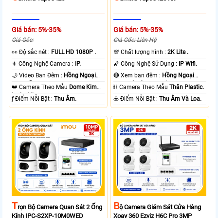
Giá bán: 5%-35%
Giá bán: 5%-35%
Giá Gốc:
Giá Gốc: Liên Hệ
️👀 Độ sắc nét :
FULL HD 1080P .
💯 Chất lượng hình :
2K Lite .
⚜️ Công Nghệ Camera :
IP.
🌠 Công Nghệ Sử Dụng :
IP Wifi.
🌙 Video Ban Đêm :
Hồng Ngoại
🔴 Xem ban đêm :
Hồng Ngoại
10m Hồng Ngoại SMD.
15m Có Màu Ban Ðêm.
👑 Camera Theo Mẫu
Dome Kim
⛓ Camera Theo Mẫu
Thân Plastic.
loại + Nhựa.
️ƒ Điểm Nỗi Bật :
Thu Âm.
️☣️ Điểm Nỗi Bật :
Thu Âm Và Loa.
T
B
Rọn Bộ Camera Quan Sát 2 Ống
Ộ Camera Giám Sát Cửa Hàng
Kính IPC-S2XP-10M0WED
Xoay 360 Ezviz H6C Pro 3MP