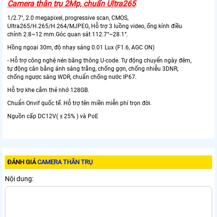
Camera thân trụ 2Mp, chuẩn Ultra265
.
1/2.7", 2.0 megapixel, progressive scan, CMOS,
Ultra265/H.265/H.264/MJPEG, Hỗ trợ 3 luồng video, ống kính điều
chỉnh 2.8~12 mm.Góc quan sát 112.7°~28.1°.
Hồng ngoại 30m, độ nhạy sáng 0.01 Lux (F1.6, AGC ON)
- Hỗ trợ công nghệ nén băng thông U-code. Tự động chuyển ngày đêm,
tự động cân bằng ánh sáng trắng, chống gợn, chống nhiễu 3DNR,
chống ngược sáng WDR, chuẩn chống nước IP67.
Hỗ trợ khe cắm thẻ nhớ 128GB.
Chuẩn Onvif quốc tế. Hỗ trợ tên miền miễn phí trọn đời.
Nguồn cấp DC12V( ± 25% ) và PoE
ĐÁNH GIÁ
CAMERA THÂN TRỤ
Nội dung: