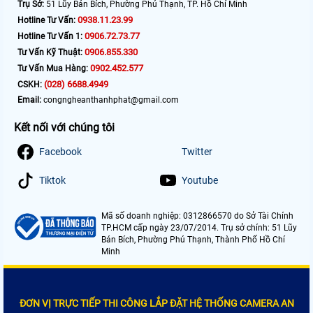
Trụ Sở:
51 Lũy Bán Bích, Phường Phú Thạnh, TP. Hồ Chí Minh
0938.11.23.99
Hotline Tư Vấn:
0906.72.73.77
Hotline Tư Vấn 1:
0906.855.330
Tư Vấn Kỹ Thuật:
0902.452.577
Tư Vấn Mua Hàng:
(028) 6688.4949
CSKH:
Email:
congngheanthanhphat@gmail.com
Kết nối với chúng tôi
Facebook
Twitter
Tiktok
Youtube
Mã số doanh nghiệp: 0312866570 do Sở Tài Chính
TP.HCM cấp ngày 23/07/2014. Trụ sở chính: 51 Lũy
Bán Bích, Phường Phú Thạnh, Thành Phố Hồ Chí
Minh
ĐƠN VỊ TRỰC TIẾP THI CÔNG LẮP ĐẶT HỆ THỐNG CAMERA AN