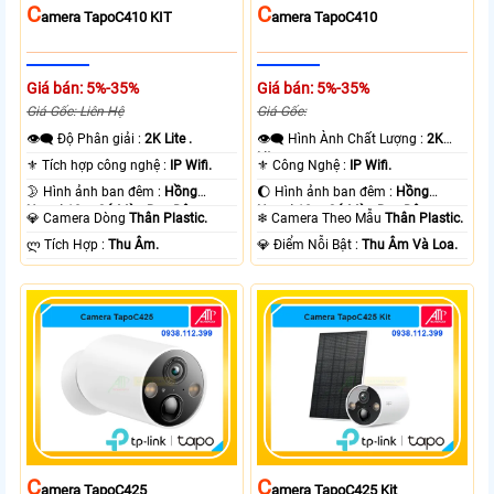
C
C
Amera TapoC410 KIT
Amera TapoC410
Giá bán: 5%-35%
Giá bán: 5%-35%
Giá Gốc: Liên Hệ
Giá Gốc:
👁️‍🗨 Độ Phân giải :
2K Lite .
👁️‍🗨 Hình Ành Chất Lượng :
2K
Lite .
⚜️ Tích hợp công nghệ :
IP Wifi.
⚜️ Công Nghệ :
IP Wifi.
🌛 Hình ảnh ban đêm :
Hồng
🌔 Hình ảnh ban đêm :
Hồng
Ngoại 10m Có Màu Ban Ðêm.
Ngoại 10m Có Màu Ban Ðêm.
💎 Camera Dòng
Thân Plastic.
❄ Camera Theo Mẫu
Thân Plastic.
️ლ Tích Hợp :
Thu Âm.
️💎 Điểm Nỗi Bật :
Thu Âm Và Loa.
C
C
Amera TapoC425
Amera TapoC425 Kit