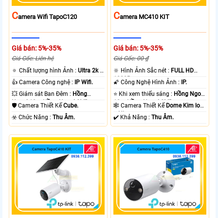
C
C
Amera Wifi TapoC120
Amera MC410 KIT
Giá bán: 5%-35%
Giá bán: 5%-35%
Giá Gốc: Liên hệ
Giá Gốc: 00 ₫
🔅 Chất lượng hình Ảnh :
Ultra 2k +
🔆 Hình Ảnh Sắc nét :
FULL HD
.
1080P .
👍 Camera Công nghệ :
IP Wifi.
🌠 Công Nghệ Hình Ảnh :
IP.
💥 Giám sát Ban Đêm :
Hồng
⭐ Khi xem thiếu sáng :
Hồng Ngoại
Ngoại 10m Hồng Ngoại SMD.
10m Hồng Ngoại SMD.
🛡 Camera Thiết Kế
Cube.
🕸️ Camera Thiết Kế
Dome Kim loại
+ Nhựa.
️☣️ Chức Năng :
Thu Âm.
️✔️ Khả Năng :
Thu Âm.