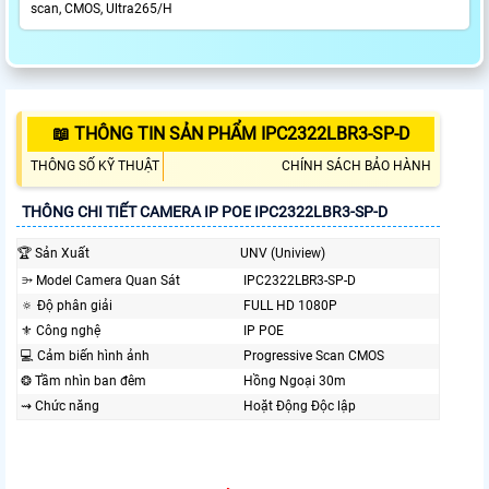
scan, CMOS, Ultra265/H
📖 THÔNG TIN SẢN PHẨM IPC2322LBR3-SP-D
THÔNG SỐ KỸ THUẬT
CHÍNH SÁCH BẢO HÀNH
THÔNG CHI TIẾT CAMERA IP POE IPC2322LBR3-SP-D
️🏆 Sản Xuất
UNV (Uniview)
⭄ Model Camera Quan Sát
IPC2322LBR3-SP-D
🔅 Độ phân giải
FULL HD 1080P
⚜️ Công nghệ
IP POE
💻 Cảm biến hình ảnh
Progressive Scan CMOS
❂ Tầm nhìn ban đêm
Hồng Ngoại 30m
⇝ Chức năng
Hoặt Động Độc lập