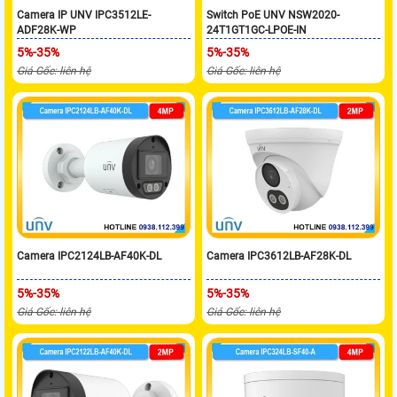
Camera IP UNV IPC3512LE-
Switch PoE UNV NSW2020-
ADF28K-WP
24T1GT1GC-LPOE-IN
5%-35%
5%-35%
Giá Gốc: liên hệ
Giá Gốc: liên hệ
Camera IPC2124LB-AF40K-DL
Camera IPC3612LB-AF28K-DL
5%-35%
5%-35%
Giá Gốc: liên hệ
Giá Gốc: liên hệ