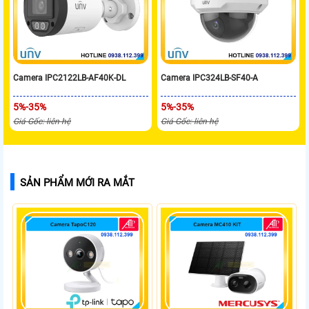
Camera IPC2122LB-AF40K-DL
Camera IPC324LB-SF40-A
5%-35%
5%-35%
Giá Gốc: liên hệ
Giá Gốc: liên hệ
SẢN PHẨM MỚI RA MẮT