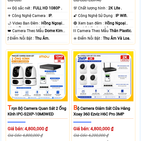
Giá Gốc:
Giá Gốc: Liên Hệ
️👀 Độ sắc nét :
FULL HD 1080P .
💯 Chất lượng hình :
2K Lite .
⚜️ Công Nghệ Camera :
IP.
🌠 Công Nghệ Sử Dụng :
IP Wifi.
🌙 Video Ban Đêm :
Hồng Ngoại
🔴 Xem ban đêm :
Hồng Ngoại
10m Hồng Ngoại SMD.
15m Có Màu Ban Ðêm.
👑 Camera Theo Mẫu
Dome Kim
⛓ Camera Theo Mẫu
Thân Plastic.
loại + Nhựa.
️ƒ Điểm Nỗi Bật :
Thu Âm.
️☣️ Điểm Nỗi Bật :
Thu Âm Và Loa.
T
B
Rọn Bộ Camera Quan Sát 2 Ống
Ộ Camera Giám Sát Cửa Hàng
Kính IPC-S2XP-10M0WED
Xoay 360 Ezviz H6C Pro 3MP
Giá bán: 4,800,000 ₫
Giá bán: 4,800,000 ₫
Giá Gốc: 6,800,000 ₫
Giá Gốc: 6,200,000 ₫