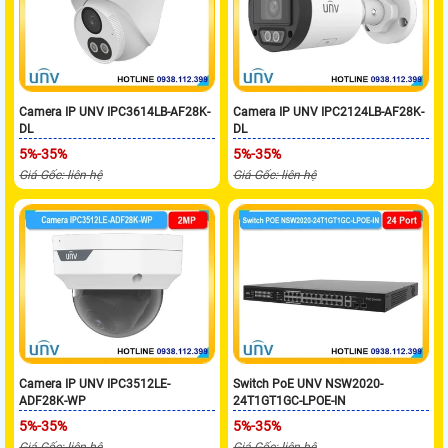
Camera IP UNV IPC3614LB-AF28K-
Camera IP UNV IPC2124LB-AF28K-
DL
DL
5%-35%
5%-35%
Giá Gốc: liên hệ
Giá Gốc: liên hệ
Camera IP UNV IPC3512LE-
Switch PoE UNV NSW2020-
ADF28K-WP
24T1GT1GC-LPOE-IN
5%-35%
5%-35%
Giá Gốc: liên hệ
Giá Gốc: liên hệ