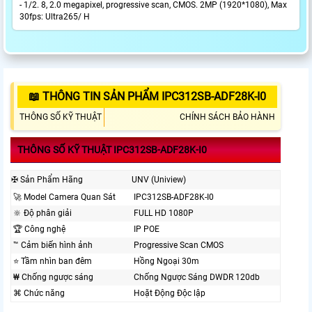
- 1/2. 8, 2.0 megapixel, progressive scan, CMOS. 2MP (1920*1080), Max
30fps: Ultra265/ H
📖 THÔNG TIN SẢN PHẨM IPC312SB-ADF28K-I0
THÔNG SỐ KỸ THUẬT
CHÍNH SÁCH BẢO HÀNH
THÔNG SỐ KỸ THUẬT IPC312SB-ADF28K-I0
✠ Sản Phẩm Hãng
UNV (Uniview)
️🚀 Model Camera Quan Sát
IPC312SB-ADF28K-I0
🔆 Độ phân giải
FULL HD 1080P
🏆 Công nghệ
IP POE
™️ Cảm biến hình ảnh
Progressive Scan CMOS
⭐ Tầm nhìn ban đêm
Hồng Ngoại 30m
₩ Chống ngược sáng
Chống Ngược Sáng DWDR 120db
⌘ Chức năng
Hoặt Động Độc lập