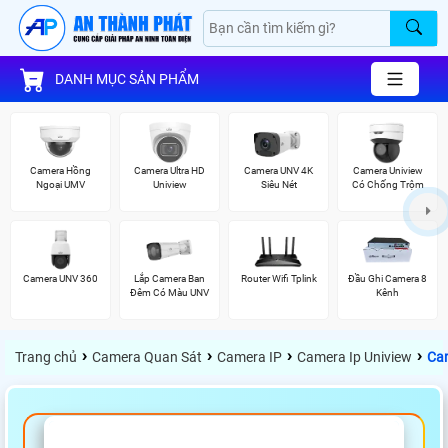
DANH MỤC SẢN PHẨM
Camera Hồng
Camera Ultra HD
Camera UNV 4K
Camera Uniview
Ngoại UMV
Uniview
Siêu Nét
Có Chống Trộm
Camera UNV 360
Lắp Camera Ban
Router Wifi Tplink
Đầu Ghi Camera 8
Đêm Có Màu UNV
Kênh
›
›
›
›
Trang chủ
Camera Quan Sát
Camera IP
Camera Ip Uniview
Cam