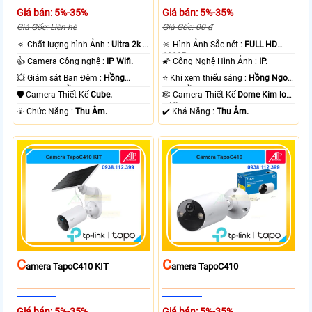
Giá bán: 5%-35%
Giá bán: 5%-35%
Giá Gốc: Liên hệ
Giá Gốc: 00 ₫
🔅 Chất lượng hình Ảnh :
Ultra 2k +
🔆 Hình Ảnh Sắc nét :
FULL HD
.
1080P .
👍 Camera Công nghệ :
IP Wifi.
🌠 Công Nghệ Hình Ảnh :
IP.
💥 Giám sát Ban Đêm :
Hồng
⭐ Khi xem thiếu sáng :
Hồng Ngoại
Ngoại 10m Hồng Ngoại SMD.
10m Hồng Ngoại SMD.
🛡 Camera Thiết Kế
Cube.
🕸️ Camera Thiết Kế
Dome Kim loại
+ Nhựa.
️☣️ Chức Năng :
Thu Âm.
️✔️ Khả Năng :
Thu Âm.
C
C
Amera TapoC410 KIT
Amera TapoC410
Giá bán: 5%-35%
Giá bán: 5%-35%