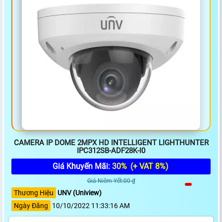
CAMERA IP DOME 2MPX HD INTELLIGENT LIGHTHUNTER
IPC312SB-ADF28K-I0
Giá Khuyến Mãi:
30%
(+ VAT 8%)
Giá Niêm Yết:00 ₫
Thương Hiệu
UNV (Uniview)
Ngày Đăng
10/10/2022 11:33:16 AM