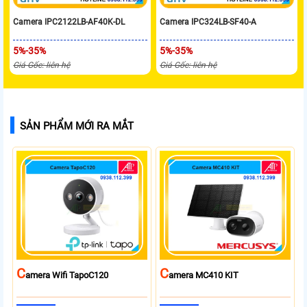
Camera IPC2122LB-AF40K-DL
Camera IPC324LB-SF40-A
5%-35%
5%-35%
Giá Gốc: liên hệ
Giá Gốc: liên hệ
SẢN PHẨM MỚI RA MẮT
C
C
Amera Wifi TapoC120
Amera MC410 KIT