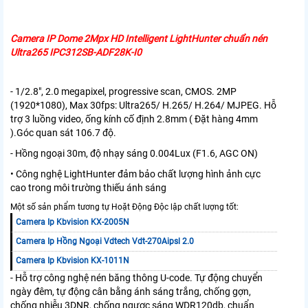
Camera IP Dome 2Mpx HD Intelligent LightHunter chuẩn nén
Ultra265 IPC312SB-ADF28K-I0
- 1/2.8", 2.0 megapixel, progressive scan, CMOS. 2MP
(1920*1080), Max 30fps: Ultra265/ H.265/ H.264/ MJPEG. Hỗ
trợ 3 luồng video, ống kính cố định 2.8mm ( Đặt hàng 4mm
).Góc quan sát 106.7 độ.
- Hồng ngoại 30m, độ nhạy sáng 0.004Lux (F1.6, AGC ON)
• Công nghệ LightHunter đảm bảo chất lượng hình ảnh cực
cao trong môi trường thiếu ánh sáng
Một số sản phẩm tương tự Hoặt Động Độc lập chất lượng tốt:
Camera Ip Kbvision KX-2005N
Camera Ip Hồng Ngoại Vdtech Vdt-270Aipsl 2.0
Camera Ip Kbvision KX-1011N
- Hỗ trợ công nghệ nén băng thông U-code. Tự động chuyển
ngày đêm, tự động cân bằng ánh sáng trắng, chống gợn,
chống nhiễu 3DNR, chống ngược sáng WDR120db, chuẩn