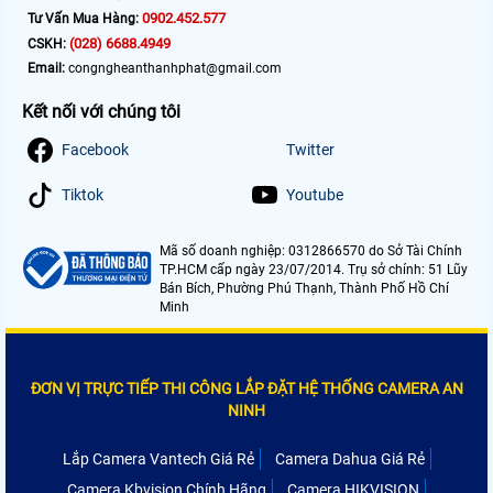
0902.452.577
Tư Vấn Mua Hàng:
(028) 6688.4949
CSKH:
Email:
congngheanthanhphat@gmail.com
Kết nối với chúng tôi
Facebook
Twitter
Tiktok
Youtube
Mã số doanh nghiệp: 0312866570 do Sở Tài Chính
TP.HCM cấp ngày 23/07/2014. Trụ sở chính: 51 Lũy
Bán Bích, Phường Phú Thạnh, Thành Phố Hồ Chí
Minh
ĐƠN VỊ TRỰC TIẾP THI CÔNG LẮP ĐẶT HỆ THỐNG CAMERA AN
NINH
Lắp Camera Vantech Giá Rẻ
Camera Dahua Giá Rẻ
Camera Kbvision Chính Hãng
Camera HIKVISION