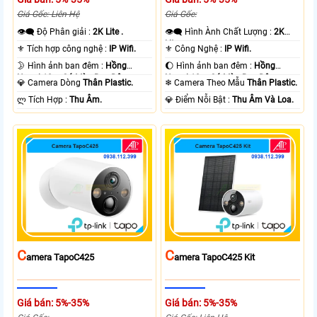
Giá Gốc: Liên Hệ
Giá Gốc:
👁️‍🗨 Độ Phân giải :
2K Lite .
👁️‍🗨 Hình Ành Chất Lượng :
2K
Lite .
⚜️ Tích hợp công nghệ :
IP Wifi.
⚜️ Công Nghệ :
IP Wifi.
🌛 Hình ảnh ban đêm :
Hồng
🌔 Hình ảnh ban đêm :
Hồng
Ngoại 10m Có Màu Ban Ðêm.
Ngoại 10m Có Màu Ban Ðêm.
💎 Camera Dòng
Thân Plastic.
❄ Camera Theo Mẫu
Thân Plastic.
️ლ Tích Hợp :
Thu Âm.
️💎 Điểm Nỗi Bật :
Thu Âm Và Loa.
C
C
Amera TapoC425
Amera TapoC425 Kit
Giá bán: 5%-35%
Giá bán: 5%-35%