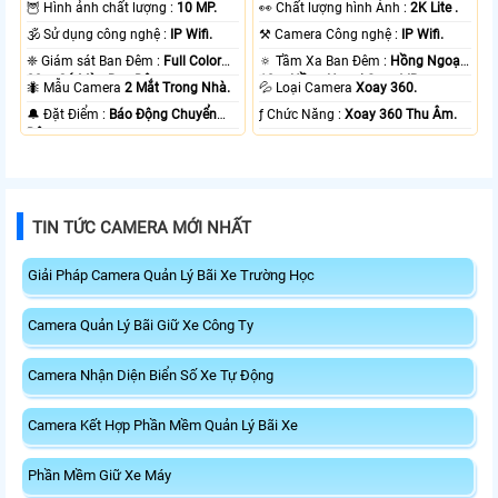
🦉 Hình ảnh chất lượng :
10 MP.
️👀 Chất lượng hình Ảnh :
2K Lite .
🕉️ Sử dụng công nghệ :
IP Wifi.
⚒ Camera Công nghệ :
IP Wifi.
❈ Giám sát Ban Đêm :
Full Color
🔅 Tầm Xa Ban Đêm :
Hồng Ngoại
20m Có Màu Ban Ðêm.
10m Hồng Ngoại Smart IR.
🐜 Mẫu Camera
2 Mắt Trong Nhà.
💦 Loại Camera
Xoay 360.
️🔔 Đặt Điểm :
Báo Động Chuyển
️ƒ Chức Năng :
Xoay 360 Thu Âm.
Động.
TIN TỨC CAMERA MỚI NHẤT
Giải Pháp Camera Quản Lý Bãi Xe Trường Học
Camera Quản Lý Bãi Giữ Xe Công Ty
Camera Nhận Diện Biển Số Xe Tự Động
Camera Kết Hợp Phần Mềm Quản Lý Bãi Xe
Phần Mềm Giữ Xe Máy