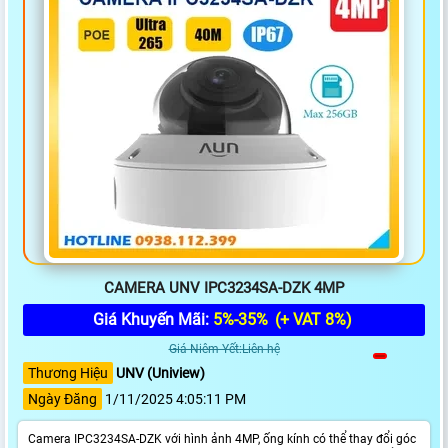
CAMERA UNV IPC3234SA-DZK 4MP
Giá Khuyến Mãi:
5%-35%
(+ VAT 8%)
Giá Niêm Yết:Liên hệ
Thương Hiệu
UNV (Uniview)
Ngày Đăng
1/11/2025 4:05:11 PM
Camera IPC3234SA-DZK với hình ảnh 4MP, ống kính có thể thay đổi góc