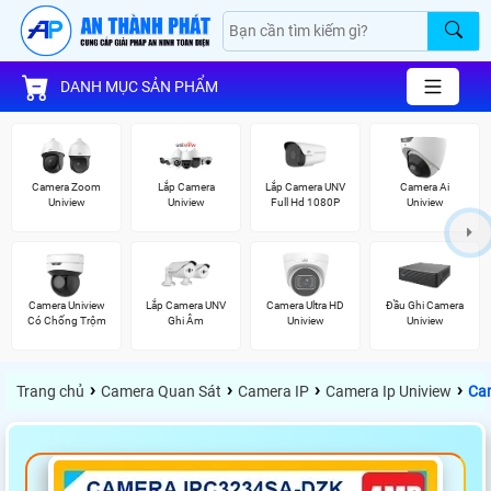
DANH MỤC SẢN PHẨM
Camera Zoom
Lắp Camera
Lắp Camera UNV
Camera Ai
Uniview
Uniview
Full Hd 1080P
Uniview
Camera Uniview
Lắp Camera UNV
Camera Ultra HD
Đầu Ghi Camera
Có Chống Trộm
Ghi Âm
Uniview
Uniview
›
›
›
›
Trang chủ
Camera Quan Sát
Camera IP
Camera Ip Uniview
Ca