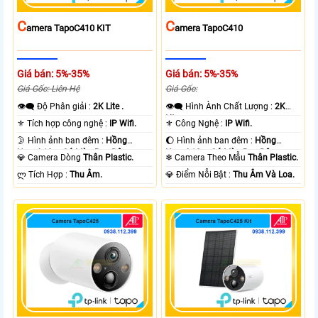
C
C
Amera TapoC410 KIT
Amera TapoC410
Giá bán: 5%-35%
Giá bán: 5%-35%
Giá Gốc: Liên Hệ
Giá Gốc:
👁️‍🗨 Độ Phân giải :
2K Lite .
👁️‍🗨 Hình Ành Chất Lượng :
2K
Lite .
⚜️ Tích hợp công nghệ :
IP Wifi.
⚜️ Công Nghệ :
IP Wifi.
🌛 Hình ảnh ban đêm :
Hồng
🌔 Hình ảnh ban đêm :
Hồng
Ngoại 10m Có Màu Ban Ðêm.
Ngoại 10m Có Màu Ban Ðêm.
💎 Camera Dòng
Thân Plastic.
❄ Camera Theo Mẫu
Thân Plastic.
️ლ Tích Hợp :
Thu Âm.
️💎 Điểm Nỗi Bật :
Thu Âm Và Loa.