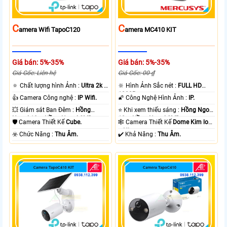
C
C
Amera Wifi TapoC120
Amera MC410 KIT
Giá bán: 5%-35%
Giá bán: 5%-35%
Giá Gốc: Liên hệ
Giá Gốc: 00 ₫
🔅 Chất lượng hình Ảnh :
Ultra 2k +
🔆 Hình Ảnh Sắc nét :
FULL HD
.
1080P .
👍 Camera Công nghệ :
IP Wifi.
🌠 Công Nghệ Hình Ảnh :
IP.
💥 Giám sát Ban Đêm :
Hồng
⭐ Khi xem thiếu sáng :
Hồng Ngoại
Ngoại 10m Hồng Ngoại SMD.
10m Hồng Ngoại SMD.
🛡 Camera Thiết Kế
Cube.
🕸️ Camera Thiết Kế
Dome Kim loại
+ Nhựa.
️☣️ Chức Năng :
Thu Âm.
️✔️ Khả Năng :
Thu Âm.