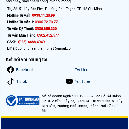
báo cháy, máy chấm công, thiết bị mạng, ...
Trụ Sở:
51 Lũy Bán Bích, Phường Phú Thạnh, TP. Hồ Chí Minh
0938.11.23.99
Hotline Tư Vấn:
0906.72.73.77
Hotline Tư Vấn 1:
0906.855.330
Tư Vấn Kỹ Thuật:
0902.452.577
Tư Vấn Mua Hàng:
(028) 6688.4949
CSKH:
Email:
congngheanthanhphat@gmail.com
Kết nối với chúng tôi
Facebook
Twitter
Tiktok
Youtube
Mã số doanh nghiệp: 0312866570 do Sở Tài Chính
TP.HCM cấp ngày 23/07/2014. Trụ sở chính: 51 Lũy
Bán Bích, Phường Phú Thạnh, Thành Phố Hồ Chí
Minh