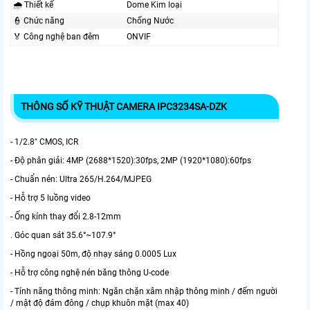
🌧️ Thiết kế
Dome Kim loại
👮 Chức năng
Chống Nước
️🏅️ Công nghệ ban đêm
ONVIF
THÔNG SỐ KỸ THUẬT CAMERA IPC3234SA-DZK
- 1/2.8" CMOS, ICR
- Độ phân giải: 4MP (2688*1520):30fps, 2MP (1920*1080):60fps
- Chuẩn nén: Ultra 265/H.264/MJPEG
- Hỗ trợ 5 luồng video
- Ống kính thay đổi 2.8-12mm
. Góc quan sát 35.6°~107.9°
- Hồng ngoại 50m, độ nhạy sáng 0.0005 Lux
- Hỗ trợ công nghệ nén băng thông U-code
- Tính năng thông minh: Ngăn chặn xâm nhập thông minh / đếm người
/ mật độ đám đông / chụp khuôn mặt (max 40)