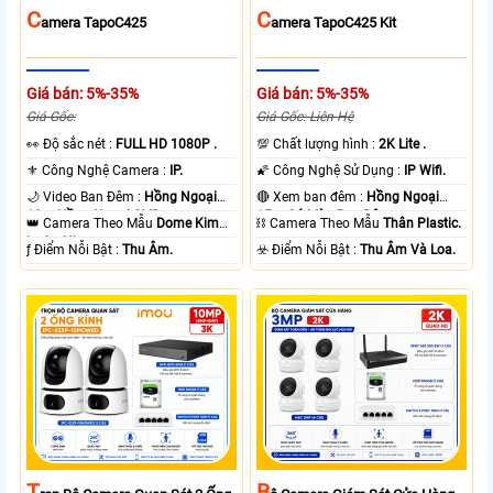
C
C
Amera TapoC425
Amera TapoC425 Kit
Giá bán: 5%-35%
Giá bán: 5%-35%
Giá Gốc:
Giá Gốc: Liên Hệ
️👀 Độ sắc nét :
FULL HD 1080P .
💯 Chất lượng hình :
2K Lite .
⚜️ Công Nghệ Camera :
IP.
🌠 Công Nghệ Sử Dụng :
IP Wifi.
🌙 Video Ban Đêm :
Hồng Ngoại
🔴 Xem ban đêm :
Hồng Ngoại
10m Hồng Ngoại SMD.
15m Có Màu Ban Ðêm.
👑 Camera Theo Mẫu
Dome Kim
⛓ Camera Theo Mẫu
Thân Plastic.
loại + Nhựa.
️ƒ Điểm Nỗi Bật :
Thu Âm.
️☣️ Điểm Nỗi Bật :
Thu Âm Và Loa.
T
B