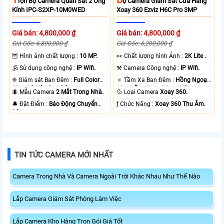
Rọn Bộ Camera Quan Sát 2 Ống
Ộ Camera Giám Sát Cửa Hàng
Kính IPC-S2XP-10M0WED
Xoay 360 Ezviz H6C Pro 3MP
Giá bán: 4,800,000 ₫
Giá bán: 4,800,000 ₫
Giá Gốc: 6,800,000 ₫
Giá Gốc: 6,200,000 ₫
🦉 Hình ảnh chất lượng :
10 MP.
️👀 Chất lượng hình Ảnh :
2K Lite .
🕉️ Sử dụng công nghệ :
IP Wifi.
⚒ Camera Công nghệ :
IP Wifi.
❈ Giám sát Ban Đêm :
Full Color
🔅 Tầm Xa Ban Đêm :
Hồng Ngoại
20m Có Màu Ban Ðêm.
10m Hồng Ngoại Smart IR.
🐜 Mẫu Camera
2 Mắt Trong Nhà.
💦 Loại Camera
Xoay 360.
️🔔 Đặt Điểm :
Báo Động Chuyển
️ƒ Chức Năng :
Xoay 360 Thu Âm.
Động.
TIN TỨC CAMERA MỚI NHẤT
Camera Trong Nhà Và Camera Ngoài Trời Khác Nhau Như Thế Nào
Lắp Camera Giám Sát Phòng Làm Việc
Lắp Camera Kho Hàng Trọn Gói Giá Tốt