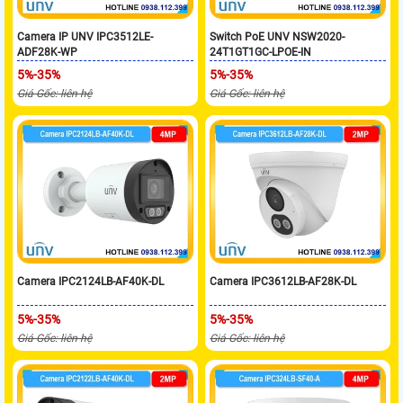
Camera IP UNV IPC3512LE-
Switch PoE UNV NSW2020-
ADF28K-WP
24T1GT1GC-LPOE-IN
5%-35%
5%-35%
Giá Gốc: liên hệ
Giá Gốc: liên hệ
Camera IPC2124LB-AF40K-DL
Camera IPC3612LB-AF28K-DL
5%-35%
5%-35%
Giá Gốc: liên hệ
Giá Gốc: liên hệ