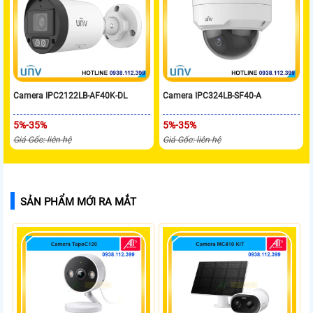
Camera IPC2122LB-AF40K-DL
Camera IPC324LB-SF40-A
5%-35%
5%-35%
Giá Gốc: liên hệ
Giá Gốc: liên hệ
SẢN PHẨM MỚI RA MẮT