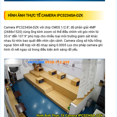
HÌNH ẢNH THỰC TẾ CAMERA
IPC3234SA-DZK
Camera IPC3234SA-DZK với chip CMOS 1/2.8", độ phân giải 4MP
(2688x1520) cùng ống kính zoom có thể điều chỉnh với góc nhìn từ
35.6° đến 107.9° phù hợp cho nhiều loại môi trường giám sát khác
nhau từ nhìn bao quát đến nhìn cận cảnh. Camera cũng sở hữu hồng
ngoại 50m kết hợp với độ nhạy sáng 0.0005 Lux cho phép camera ghi
hình rõ nét ngay cả trong điều kiện ánh sáng rất yếu.