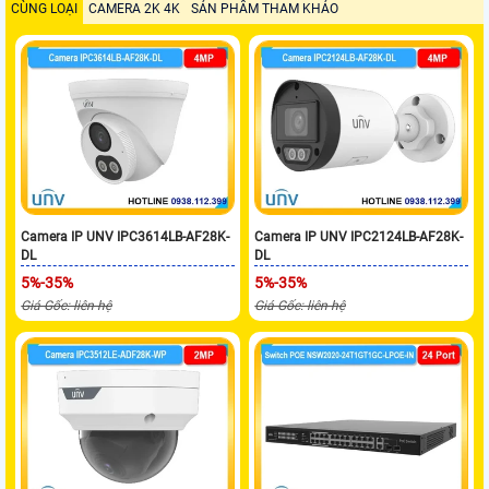
CÙNG LOẠI
CAMERA 2K 4K
SẢN PHẨM THAM KHẢO
Camera IP UNV IPC3614LB-AF28K-
Camera IP UNV IPC2124LB-AF28K-
DL
DL
5%-35%
5%-35%
Giá Gốc: liên hệ
Giá Gốc: liên hệ