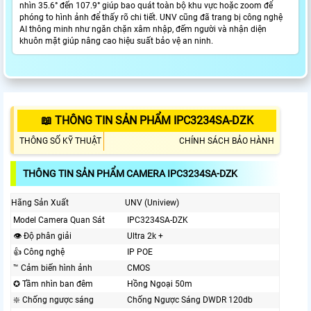
nhìn 35.6° đến 107.9° giúp bao quát toàn bộ khu vực hoặc zoom để
phóng to hình ảnh để thấy rõ chi tiết. UNV cũng đã trang bị công nghệ
AI thông minh như ngăn chặn xâm nhập, đếm người và nhận diện
khuôn mặt giúp nâng cao hiệu suất bảo vệ an ninh.
📖 THÔNG TIN SẢN PHẨM IPC3234SA-DZK
THÔNG SỐ KỸ THUẬT
CHÍNH SÁCH BẢO HÀNH
THÔNG TIN SẢN PHẨM CAMERA IPC3234SA-DZK
Hãng Sản Xuất
UNV (Uniview)
Model Camera Quan Sát
IPC3234SA-DZK
👁 Độ phân giải
Ultra 2k +
👍 Công nghệ
IP POE
™️ Cảm biến hình ảnh
CMOS
✪ Tầm nhìn ban đêm
Hồng Ngoại 50m
❇️ Chống ngược sáng
Chống Ngược Sáng DWDR 120db