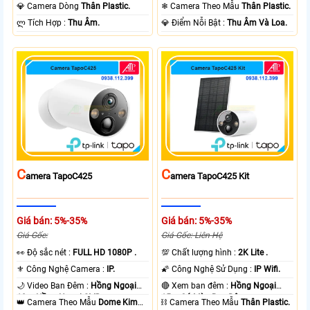
Ngoại 10m Có Màu Ban Ðêm.
Ngoại 10m Có Màu Ban Ðêm.
💎 Camera Dòng
Thân Plastic.
❄ Camera Theo Mẫu
Thân Plastic.
️ლ Tích Hợp :
Thu Âm.
️💎 Điểm Nỗi Bật :
Thu Âm Và Loa.
C
C
Amera TapoC425
Amera TapoC425 Kit
Giá bán: 5%-35%
Giá bán: 5%-35%
Giá Gốc:
Giá Gốc: Liên Hệ
️👀 Độ sắc nét :
FULL HD 1080P .
💯 Chất lượng hình :
2K Lite .
⚜️ Công Nghệ Camera :
IP.
🌠 Công Nghệ Sử Dụng :
IP Wifi.
🌙 Video Ban Đêm :
Hồng Ngoại
🔴 Xem ban đêm :
Hồng Ngoại
10m Hồng Ngoại SMD.
15m Có Màu Ban Ðêm.
👑 Camera Theo Mẫu
Dome Kim
⛓ Camera Theo Mẫu
Thân Plastic.