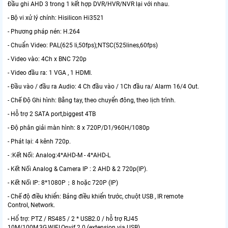
Đầu ghi AHD 3 trong 1 kết hợp DVR/HVR/NVR lại với nhau.
- Bộ vi xử lý chính: Hisilicon Hi3521
- Phương pháp nén: H.264
- Chuẩn Video: PAL(625 li,50fps);NTSC(525lines,60fps)
- Video vào: 4Ch x BNC 720p
- Video đầu ra: 1 VGA , 1 HDMI.
- Đầu vào / đầu ra Audio: 4 Ch đầu vào / 1Ch đầu ra/ Alarm 16/4 Out.
- Chế Độ Ghi hình: Bằng tay, theo chuyển đông, theo lịch trình.
- Hỗ trợ 2 SATA port,biggest 4TB
- Độ phân giải màn hình: 8 x 720P/D1/960H/1080p
- Phát lại: 4 kênh 720p.
- :Kết Nối: Analog:4*AHD-M - 4*AHD-L
- Kết Nối Analog & Camera IP : 2 AHD & 2 720p(IP).
- Kết Nối IP: 8*1080P；8 hoặc 720P (IP)
- Chế độ điều khiển: Bảng điều khiển trước, chuột USB , IR remote
Control, Network.
- Hổ trợ: PTZ / RS485 / 2 * USB2.0 / hỗ trợ RJ45
10M/100M,3G,WIFI,Onvif 2.0 (extension via USB)