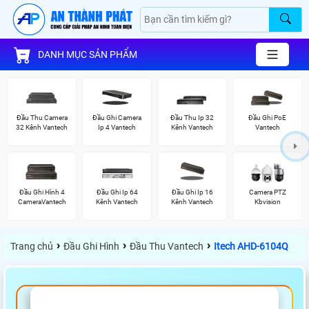
DANH MỤC SẢN PHẨM
Đầu Thu Camera
Đầu Ghi Camera
Đầu Thu Ip 32
Đầu Ghi PoE
32 Kênh Vantech
Ip 4 Vantech
Kênh Vantech
Vantech
Đầu Ghi Hình 4
Đầu Ghi Ip 64
Đầu Ghi Ip 16
Camera PTZ
CameraVantech
Kênh Vantech
Kênh Vantech
Kbvision
›
›
›
Trang chủ
Đầu Ghi Hình
Đầu Thu Vantech
Itech AHD-6104Q