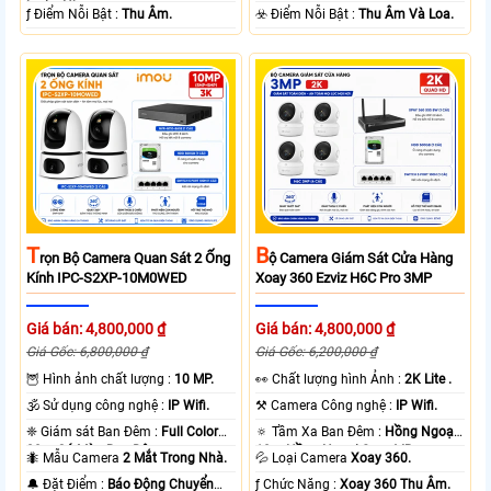
loại + Nhựa.
️ƒ Điểm Nỗi Bật :
Thu Âm.
️☣️ Điểm Nỗi Bật :
Thu Âm Và Loa.
T
B
Rọn Bộ Camera Quan Sát 2 Ống
Ộ Camera Giám Sát Cửa Hàng
Kính IPC-S2XP-10M0WED
Xoay 360 Ezviz H6C Pro 3MP
Giá bán: 4,800,000 ₫
Giá bán: 4,800,000 ₫
Giá Gốc: 6,800,000 ₫
Giá Gốc: 6,200,000 ₫
🦉 Hình ảnh chất lượng :
10 MP.
️👀 Chất lượng hình Ảnh :
2K Lite .
🕉️ Sử dụng công nghệ :
IP Wifi.
⚒ Camera Công nghệ :
IP Wifi.
❈ Giám sát Ban Đêm :
Full Color
🔅 Tầm Xa Ban Đêm :
Hồng Ngoại
20m Có Màu Ban Ðêm.
10m Hồng Ngoại Smart IR.
🐜 Mẫu Camera
2 Mắt Trong Nhà.
💦 Loại Camera
Xoay 360.
️🔔 Đặt Điểm :
Báo Động Chuyển
️ƒ Chức Năng :
Xoay 360 Thu Âm.