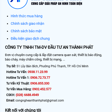
Hình thức mua hàng
Chính sách giao nhận
Chính sách bảo mật
Điều kiện giao dịch chung
CÔNG TY TNHH TM-DV ĐẦU TƯ AN THÀNH PHÁT
Đơn vị chuyên cung cấp & lắp đặt camera quan sát, thiết bị báo động,
báo cháy, máy chấm công, thiết bị mạng, ...
Trụ Sở:
51 Lũy Bán Bích, Phường Phú Thạnh, TP. Hồ Chí Minh
0938.11.23.99
Hotline Tư Vấn:
0906.72.73.77
Hotline Tư Vấn 1:
0906.855.330
Tư Vấn Kỹ Thuật:
0902.452.577
Tư Vấn Mua Hàng:
(028) 6688.4949
CSKH:
Email:
congngheanthanhphat@gmail.com
Kết nối với chúng tôi