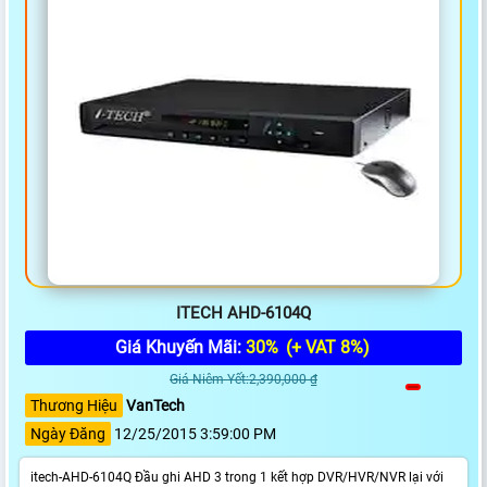
ITECH AHD-6104Q
Giá Khuyến Mãi:
30%
(+ VAT 8%)
Giá Niêm Yết:2,390,000 ₫
Thương Hiệu
VanTech
Ngày Đăng
12/25/2015 3:59:00 PM
itech-AHD-6104Q Đầu ghi AHD 3 trong 1 kết hợp DVR/HVR/NVR lại với