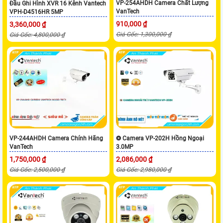
VP-254AHDH Camera Chất Lượng
Đầu Ghi Hình XVR 16 Kênh Vantech
VanTech
VPH-D4516HR 5MP
910,000 ₫
3,360,000 ₫
Giá Gốc: 1,300,000 ₫
Giá Gốc: 4,800,000 ₫
VP-244AHDH Camera Chính Hãng
❂ Camera VP-202H Hồng Ngoại
VanTech
3.0MP
1,750,000 ₫
2,086,000 ₫
Giá Gốc: 2,500,000 ₫
Giá Gốc: 2,980,000 ₫