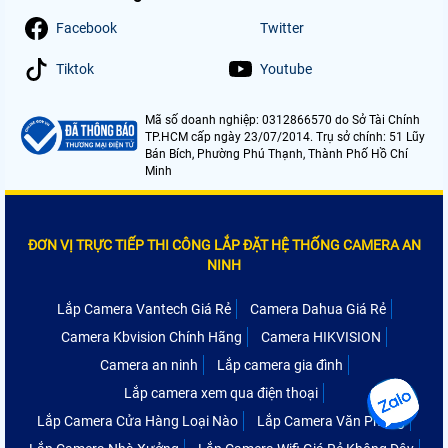
Facebook
Twitter
Tiktok
Youtube
Mã số doanh nghiệp: 0312866570 do Sở Tài Chính
TP.HCM cấp ngày 23/07/2014. Trụ sở chính: 51 Lũy
Bán Bích, Phường Phú Thạnh, Thành Phố Hồ Chí
Minh
ĐƠN VỊ TRỰC TIẾP THI CÔNG LẮP ĐẶT HỆ THỐNG CAMERA AN
NINH
Lắp Camera Vantech Giá Rẻ
Camera Dahua Giá Rẻ
Camera Kbvision Chính Hãng
Camera HIKVISION
Camera an ninh
Lắp camera gia đình
Lắp camera xem qua điện thoại
Lắp Camera Cửa Hàng Loại Nào
Lắp Camera Văn Phòng