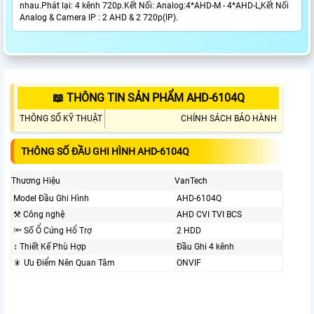
nhau.Phát lại: 4 kênh 720p.Kết Nối: Analog:4*AHD-M - 4*AHD-L,Kết Nối
Analog & Camera IP : 2 AHD & 2 720p(IP).
📖 THÔNG TIN SẢN PHẨM AHD-6104Q
THÔNG SỐ KỸ THUẬT
CHÍNH SÁCH BẢO HÀNH
THÔNG SỐ ĐẦU GHI HÌNH AHD-6104Q
Thương Hiệu
VanTech
Model Đầu Ghi Hình
AHD-6104Q
⚒ Công nghệ
AHD CVI TVI BCS
🔦 Số Ổ Cứng Hổ Trợ
2 HDD
↕️ Thiết Kế Phù Hợp
Đầu Ghi 4 kênh
🎇 Ưu Điểm Nên Quan Tâm
ONVIF