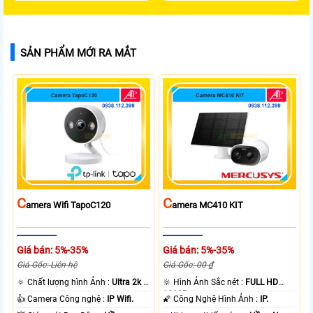
SẢN PHẨM MỚI RA MẮT
C
C
Amera Wifi TapoC120
Amera MC410 KIT
Giá bán: 5%-35%
Giá bán: 5%-35%
Giá Gốc: Liên hệ
Giá Gốc: 00 ₫
🔅 Chất lượng hình Ảnh :
Ultra 2k +
🔆 Hình Ảnh Sắc nét :
FULL HD
.
1080P .
👍 Camera Công nghệ :
IP Wifi.
🌠 Công Nghệ Hình Ảnh :
IP.