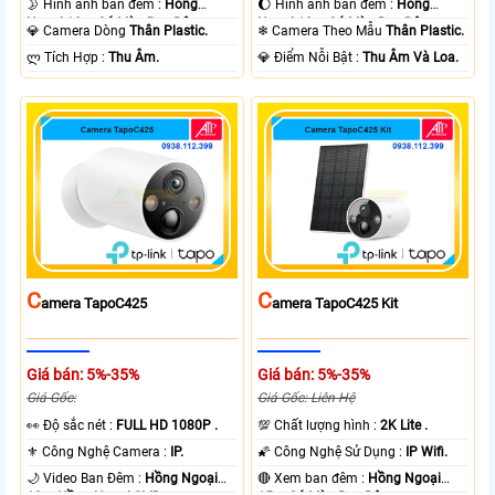
🌛 Hình ảnh ban đêm :
Hồng
🌔 Hình ảnh ban đêm :
Hồng
Ngoại 10m Có Màu Ban Ðêm.
Ngoại 10m Có Màu Ban Ðêm.
💎 Camera Dòng
Thân Plastic.
❄ Camera Theo Mẫu
Thân Plastic.
️ლ Tích Hợp :
Thu Âm.
️💎 Điểm Nỗi Bật :
Thu Âm Và Loa.
C
C
Amera TapoC425
Amera TapoC425 Kit
Giá bán: 5%-35%
Giá bán: 5%-35%
Giá Gốc:
Giá Gốc: Liên Hệ
️👀 Độ sắc nét :
FULL HD 1080P .
💯 Chất lượng hình :
2K Lite .
⚜️ Công Nghệ Camera :
IP.
🌠 Công Nghệ Sử Dụng :
IP Wifi.
🌙 Video Ban Đêm :
Hồng Ngoại
🔴 Xem ban đêm :
Hồng Ngoại