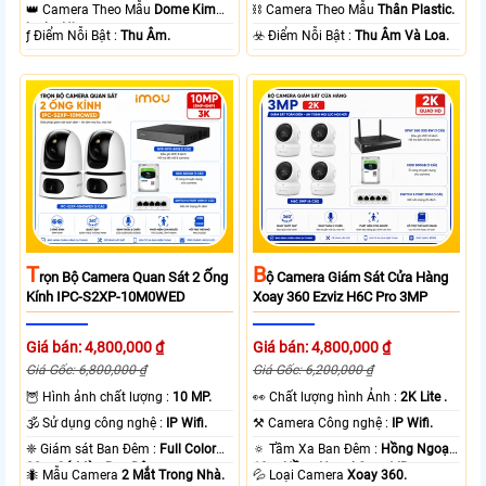
10m Hồng Ngoại SMD.
15m Có Màu Ban Ðêm.
👑 Camera Theo Mẫu
Dome Kim
⛓ Camera Theo Mẫu
Thân Plastic.
loại + Nhựa.
️ƒ Điểm Nỗi Bật :
Thu Âm.
️☣️ Điểm Nỗi Bật :
Thu Âm Và Loa.
T
B
Rọn Bộ Camera Quan Sát 2 Ống
Ộ Camera Giám Sát Cửa Hàng
Kính IPC-S2XP-10M0WED
Xoay 360 Ezviz H6C Pro 3MP
Giá bán: 4,800,000 ₫
Giá bán: 4,800,000 ₫
Giá Gốc: 6,800,000 ₫
Giá Gốc: 6,200,000 ₫
🦉 Hình ảnh chất lượng :
10 MP.
️👀 Chất lượng hình Ảnh :
2K Lite .
🕉️ Sử dụng công nghệ :
IP Wifi.
⚒ Camera Công nghệ :
IP Wifi.
❈ Giám sát Ban Đêm :
Full Color
🔅 Tầm Xa Ban Đêm :
Hồng Ngoại
20m Có Màu Ban Ðêm.
10m Hồng Ngoại Smart IR.
🐜 Mẫu Camera
2 Mắt Trong Nhà.
💦 Loại Camera
Xoay 360.