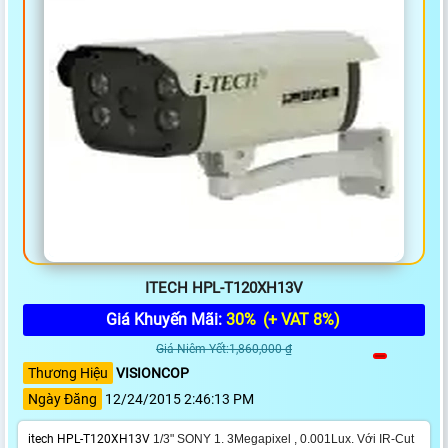
ITECH HPL-T120XH13V
Giá Khuyến Mãi:
30%
(+ VAT 8%)
Giá Niêm Yết:1,860,000 ₫
Thương Hiệu
VISIONCOP
Ngày Đăng
12/24/2015 2:46:13 PM
itech HPL-T120XH13V
1/3" SONY 1. 3Megapixel , 0.001Lux.
Với IR-Cut