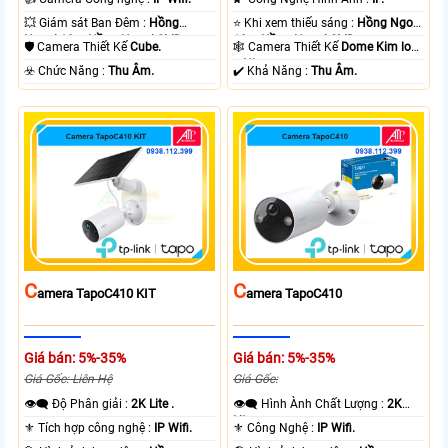
💥 Giám sát Ban Đêm :
Hồng
⭐ Khi xem thiếu sáng :
Hồng Ngoại
Ngoại 10m Hồng Ngoại SMD.
10m Hồng Ngoại SMD.
🛡 Camera Thiết Kế
Cube.
🕸️ Camera Thiết Kế
Dome Kim loại
+ Nhựa.
️☣️ Chức Năng :
Thu Âm.
️✔️ Khả Năng :
Thu Âm.
C
C
Amera TapoC410 KIT
Amera TapoC410
Giá bán: 5%-35%
Giá bán: 5%-35%
Giá Gốc: Liên Hệ
Giá Gốc:
👁️‍🗨 Độ Phân giải :
2K Lite .
👁️‍🗨 Hình Ành Chất Lượng :
2K
Lite .
⚜️ Tích hợp công nghệ :
IP Wifi.
⚜️ Công Nghệ :
IP Wifi.