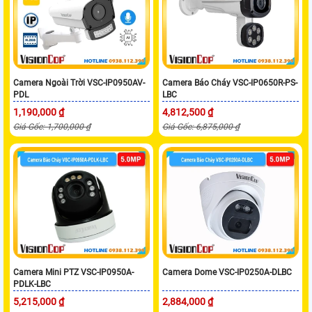
Camera Ngoài Trời VSC-IP0950AV-
Camera Báo Cháy VSC-IP0650R-PS-
PDL
LBC
1,190,000 ₫
4,812,500 ₫
Giá Gốc: 1,700,000 ₫
Giá Gốc: 6,875,000 ₫
Camera Mini PTZ VSC-IP0950A-
Camera Dome VSC-IP0250A-DLBC
PDLK-LBC
5,215,000 ₫
2,884,000 ₫