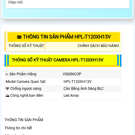
Filter HD
📖 THÔNG TIN SẢN PHẨM HPL-T120XH13V
THÔNG SỐ KỸ THUẬT
CHÍNH SÁCH BẢO HÀNH
THÔNG SỐ KỸ THUẬT CAMERA HPL-T120XH13V
🤛 Sản Phẩm Hãng
VISIONCOP
Model Camera Quan Sát
HPL-T120XH13V
🕎 Chống ngược sáng
Cân Bằng Ánh Sáng BLC
🌅 Công nghệ ban đêm
Led Array
THÔNG TIN SẢN PHẨM
Thông tin chi tiết