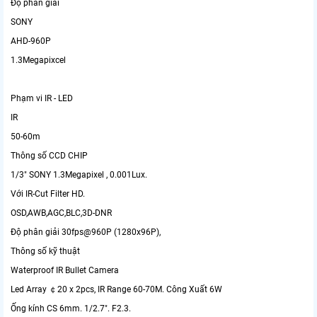
Độ phân giải
SONY
AHD-960P
1.3Megapixcel
Phạm vi IR - LED
IR
50-60m
Thông số CCD CHIP
1/3" SONY 1.3Megapixel , 0.001Lux.
Với IR-Cut Filter HD.
OSD,AWB,AGC,BLC,3D-DNR
Độ phân giải 30fps@960P (1280x96P),
Thông số kỹ thuật
Waterproof IR Bullet Camera
Led Array ￠20 x 2pcs, IR Range 60-70M. Công Xuất 6W
Ống kính CS 6mm. 1/2.7". F2.3.