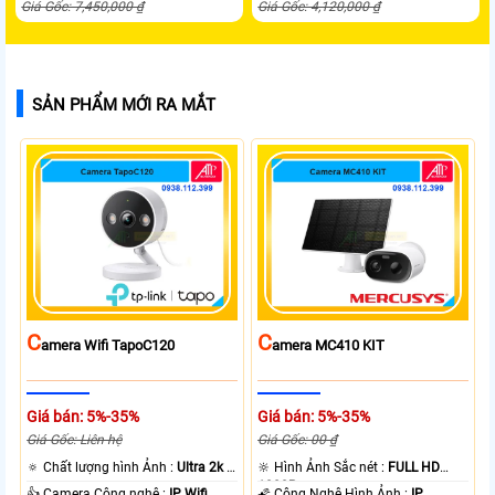
Giá Gốc: 7,450,000 ₫
Giá Gốc: 4,120,000 ₫
SẢN PHẨM MỚI RA MẮT
C
C
Amera Wifi TapoC120
Amera MC410 KIT
Giá bán: 5%-35%
Giá bán: 5%-35%
Giá Gốc: Liên hệ
Giá Gốc: 00 ₫
🔅 Chất lượng hình Ảnh :
Ultra 2k +
🔆 Hình Ảnh Sắc nét :
FULL HD
.
1080P .
👍 Camera Công nghệ :
IP Wifi.
🌠 Công Nghệ Hình Ảnh :
IP.