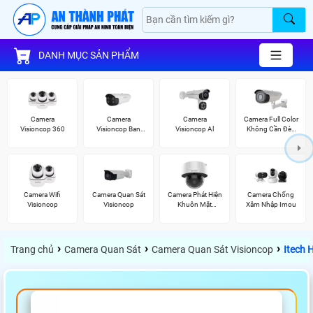
DANH MỤC SẢN PHẨM
Camera
Camera
Camera
Camera Full Color
Visioncop 360
Visioncop Ban
Visioncop Al
Không Cần Đèn
Đêm Có Màu
VisionCop
Camera Wifi
Camera Quan Sát
Camera Phát Hiện
Camera Chống
Visioncop
Visioncop
Khuôn Mặt
Xâm Nhập Imou
Hikvision
›
›
›
Trang chủ
Camera Quan Sát
Camera Quan Sát Visioncop
Itech