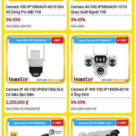
Camera VSC-IP1880AOV-401G Sim
Camera 4G VSC-IP0860AOV-101G
4G Dùng Pin Mặt Trời
Quay Quét Ngoài Trời
5%-35%
5%-35%
Giá Gốc: liên hệ
Giá Gốc:
Camera IP 4G VSC-IP00415RA-SLG
Camera IP Wifi VSC-IP1880R-401W
Có Màu Ban Đêm
4 Ống Kính
2,205,000 ₫
5%-35%
Giá Gốc: 3,150,000 ₫
Giá Gốc: liên hệ