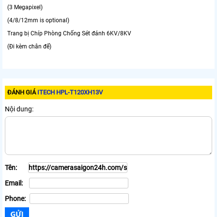
(3 Megapixel)
(4/8/12mm is optional)
Trang bị Chíp Phòng Chống Sét đánh 6KV/8KV
(Đi kèm chân đế)
ĐÁNH GIÁ
ITECH HPL-T120XH13V
Nội dung:
Tên:
Email:
Phone: