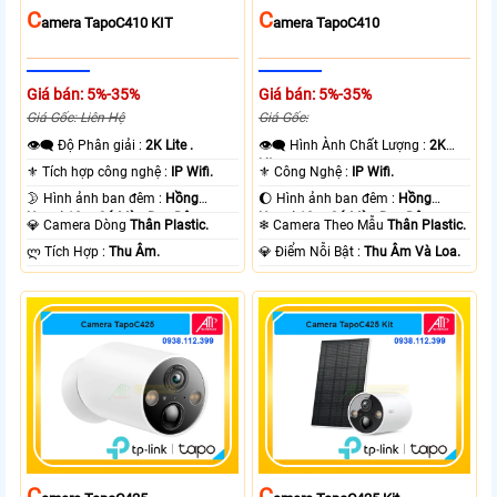
C
C
Amera TapoC410 KIT
Amera TapoC410
Giá bán: 5%-35%
Giá bán: 5%-35%
Giá Gốc: Liên Hệ
Giá Gốc:
👁️‍🗨 Độ Phân giải :
2K Lite .
👁️‍🗨 Hình Ành Chất Lượng :
2K
Lite .
⚜️ Tích hợp công nghệ :
IP Wifi.
⚜️ Công Nghệ :
IP Wifi.
🌛 Hình ảnh ban đêm :
Hồng
🌔 Hình ảnh ban đêm :
Hồng
Ngoại 10m Có Màu Ban Ðêm.
Ngoại 10m Có Màu Ban Ðêm.
💎 Camera Dòng
Thân Plastic.
❄ Camera Theo Mẫu
Thân Plastic.
️ლ Tích Hợp :
Thu Âm.
️💎 Điểm Nỗi Bật :
Thu Âm Và Loa.
C
C