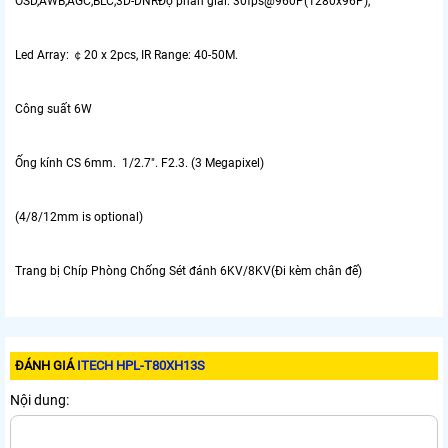
OSD,AWB,AGC,BLC,3D-DNRĐộ phân giải: 30fps@960P(1280x96P),
Led Array: ￠20 x 2pcs, IR Range: 40-50M.
Công suất 6W
Ống kính CS 6mm. 1/2.7". F2.3. (3 Megapixel)
(4/8/12mm is optional)
Trang bị Chíp Phòng Chống Sét đánh 6KV/8KV(Đi kèm chân đế)
ĐÁNH GIÁ
ITECH HPL-T80XH13S
Nội dung: