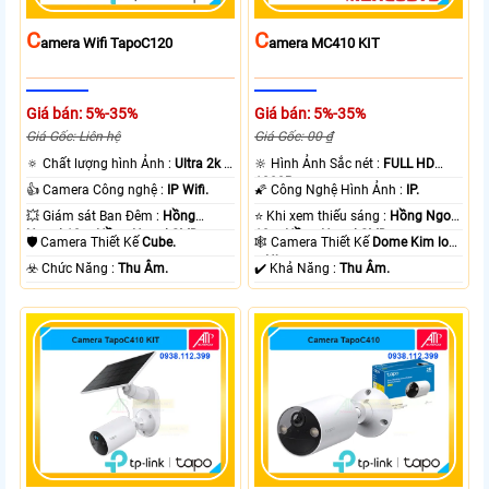
C
C
Amera Wifi TapoC120
Amera MC410 KIT
Giá bán: 5%-35%
Giá bán: 5%-35%
Giá Gốc: Liên hệ
Giá Gốc: 00 ₫
🔅 Chất lượng hình Ảnh :
Ultra 2k +
🔆 Hình Ảnh Sắc nét :
FULL HD
.
1080P .
👍 Camera Công nghệ :
IP Wifi.
🌠 Công Nghệ Hình Ảnh :
IP.
💥 Giám sát Ban Đêm :
Hồng
⭐ Khi xem thiếu sáng :
Hồng Ngoại
Ngoại 10m Hồng Ngoại SMD.
10m Hồng Ngoại SMD.
🛡 Camera Thiết Kế
Cube.
🕸️ Camera Thiết Kế
Dome Kim loại
+ Nhựa.
️☣️ Chức Năng :
Thu Âm.
️✔️ Khả Năng :
Thu Âm.