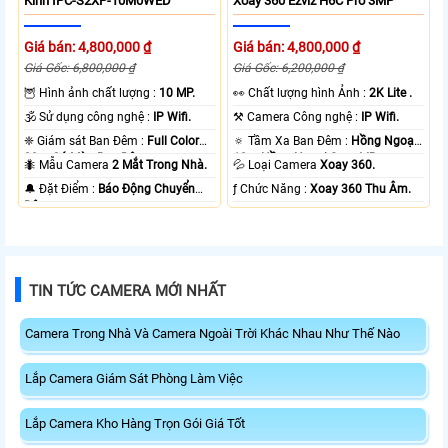
Kính IPC-S2XP-10M0WED
Xoay 360 Ezviz H6C Pro 3MP
Giá bán: 4,800,000 ₫
Giá bán: 4,800,000 ₫
Giá Gốc: 6,800,000 ₫
Giá Gốc: 6,200,000 ₫
🦉 Hình ảnh chất lượng :
10 MP.
️👀 Chất lượng hình Ảnh :
2K Lite .
🕉️ Sử dụng công nghệ :
IP Wifi.
⚒ Camera Công nghệ :
IP Wifi.
❈ Giám sát Ban Đêm :
Full Color
🔅 Tầm Xa Ban Đêm :
Hồng Ngoại
20m Có Màu Ban Ðêm.
10m Hồng Ngoại Smart IR.
🐜 Mẫu Camera
2 Mắt Trong Nhà.
💦 Loại Camera
Xoay 360.
️🔔 Đặt Điểm :
Báo Động Chuyển
️ƒ Chức Năng :
Xoay 360 Thu Âm.
Động.
TIN TỨC CAMERA MỚI NHẤT
Camera Trong Nhà Và Camera Ngoài Trời Khác Nhau Như Thế Nào
Lắp Camera Giám Sát Phòng Làm Việc
Lắp Camera Kho Hàng Trọn Gói Giá Tốt