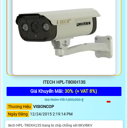
ITECH HPL-T80XH13S
Giá Khuyến Mãi:
30%
(+ VAT 8%)
Giá Niêm Yết:1,800,000 ₫
Thương Hiệu
VISIONCOP
Ngày Đăng
12/24/2015 2:19:14 PM
itech HPL-T80XH13S trang bị chíp chống sét 6KV/8KV