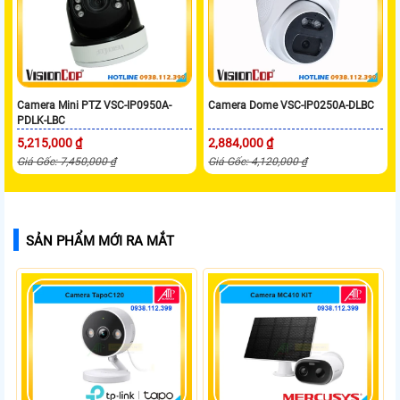
Camera Mini PTZ VSC-IP0950A-
Camera Dome VSC-IP0250A-DLBC
PDLK-LBC
5,215,000 ₫
2,884,000 ₫
Giá Gốc: 7,450,000 ₫
Giá Gốc: 4,120,000 ₫
SẢN PHẨM MỚI RA MẮT