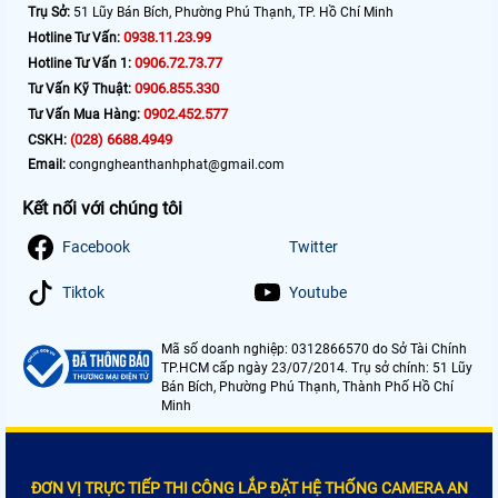
Trụ Sở:
51 Lũy Bán Bích, Phường Phú Thạnh, TP. Hồ Chí Minh
0938.11.23.99
Hotline Tư Vấn:
0906.72.73.77
Hotline Tư Vấn 1:
0906.855.330
Tư Vấn Kỹ Thuật:
0902.452.577
Tư Vấn Mua Hàng:
(028) 6688.4949
CSKH:
Email:
congngheanthanhphat@gmail.com
Kết nối với chúng tôi
Facebook
Twitter
Tiktok
Youtube
Mã số doanh nghiệp: 0312866570 do Sở Tài Chính
TP.HCM cấp ngày 23/07/2014. Trụ sở chính: 51 Lũy
Bán Bích, Phường Phú Thạnh, Thành Phố Hồ Chí
Minh
ĐƠN VỊ TRỰC TIẾP THI CÔNG LẮP ĐẶT HỆ THỐNG CAMERA AN