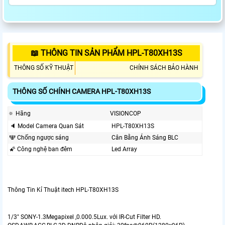
📖 THÔNG TIN SẢN PHẨM HPL-T80XH13S
THÔNG SỐ KỸ THUẬT
CHÍNH SÁCH BẢO HÀNH
THÔNG SỐ CHÍNH CAMERA HPL-T80XH13S
🔅 Hãng
VISIONCOP
🔈 Model Camera Quan Sát
HPL-T80XH13S
🕎 Chống ngược sáng
Cân Bằng Ánh Sáng BLC
🌠 Công nghệ ban đêm
Led Array
Thông Tin Kỉ Thuật itech HPL-T80XH13S
1/3" SONY-1.3Megapixel ,0.000.5Lux. với IR-Cut Filter HD.