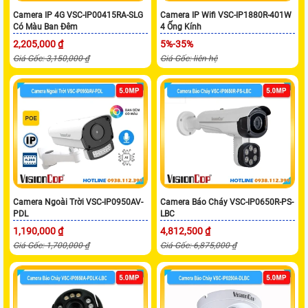
Camera IP 4G VSC-IP00415RA-SLG
Camera IP Wifi VSC-IP1880R-401W
Có Màu Ban Đêm
4 Ống Kính
2,205,000 ₫
5%-35%
Giá Gốc: 3,150,000 ₫
Giá Gốc: liên hệ
Camera Ngoài Trời VSC-IP0950AV-
Camera Báo Cháy VSC-IP0650R-PS-
PDL
LBC
1,190,000 ₫
4,812,500 ₫
Giá Gốc: 1,700,000 ₫
Giá Gốc: 6,875,000 ₫