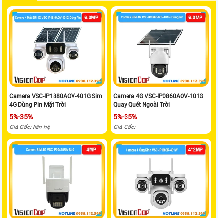
Camera VSC-IP1880AOV-401G Sim
Camera 4G VSC-IP0860AOV-101G
4G Dùng Pin Mặt Trời
Quay Quét Ngoài Trời
5%-35%
5%-35%
Giá Gốc: liên hệ
Giá Gốc: