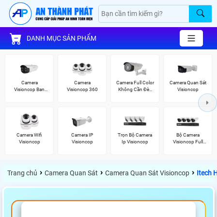
DANH MỤC SẢN PHẨM
Camera
Camera
Camera Full Color
Camera Quan Sát
Visioncop Ban
Visioncop 360
Không Cần Đèn
Visioncop
Đêm Có Màu
VisionCop
Camera Wifi
Camera IP
Trọn Bộ Camera
Bộ Camera
Visioncop
Visioncop
Ip Visioncop
Visioncop Full
Color
›
›
›
Trang chủ
Camera Quan Sát
Camera Quan Sát Visioncop
Itech