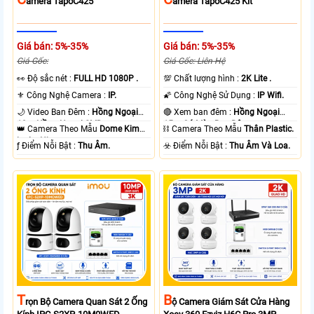
Amera TapoC425
Amera TapoC425 Kit
Giá bán: 5%-35%
Giá bán: 5%-35%
Giá Gốc:
Giá Gốc: Liên Hệ
️👀 Độ sắc nét :
FULL HD 1080P .
💯 Chất lượng hình :
2K Lite .
⚜️ Công Nghệ Camera :
IP.
🌠 Công Nghệ Sử Dụng :
IP Wifi.
🌙 Video Ban Đêm :
Hồng Ngoại
🔴 Xem ban đêm :
Hồng Ngoại
10m Hồng Ngoại SMD.
15m Có Màu Ban Ðêm.
👑 Camera Theo Mẫu
Dome Kim
⛓ Camera Theo Mẫu
Thân Plastic.
loại + Nhựa.
️ƒ Điểm Nỗi Bật :
Thu Âm.
️☣️ Điểm Nỗi Bật :
Thu Âm Và Loa.
T
B
Rọn Bộ Camera Quan Sát 2 Ống
Ộ Camera Giám Sát Cửa Hàng