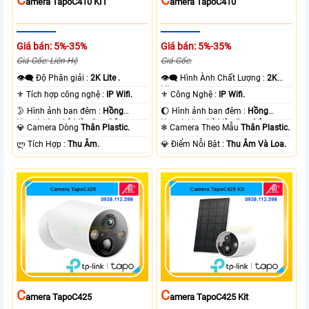
Amera TapoC410 KIT
Amera TapoC410
Giá bán: 5%-35%
Giá bán: 5%-35%
Giá Gốc: Liên Hệ
Giá Gốc:
👁️‍🗨 Độ Phân giải :
2K Lite .
👁️‍🗨 Hình Ành Chất Lượng :
2K
Lite .
⚜️ Tích hợp công nghệ :
IP Wifi.
⚜️ Công Nghệ :
IP Wifi.
🌛 Hình ảnh ban đêm :
Hồng
🌔 Hình ảnh ban đêm :
Hồng
Ngoại 10m Có Màu Ban Ðêm.
Ngoại 10m Có Màu Ban Ðêm.
💎 Camera Dòng
Thân Plastic.
❄ Camera Theo Mẫu
Thân Plastic.
️ლ Tích Hợp :
Thu Âm.
️💎 Điểm Nỗi Bật :
Thu Âm Và Loa.
C
C
Amera TapoC425
Amera TapoC425 Kit