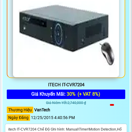
ITECH IT-CVR7204
Giá Khuyến Mãi:
30%
(+ VAT 8%)
Giá Niêm Yết:2,740,000 ₫
Thương Hiệu
VanTech
Ngày Đăng
12/25/2015 4:40:56 PM
itech IT-CVR7204 Chế Độ Ghi hình: Manual\Timer\Motion Detection,Hổ