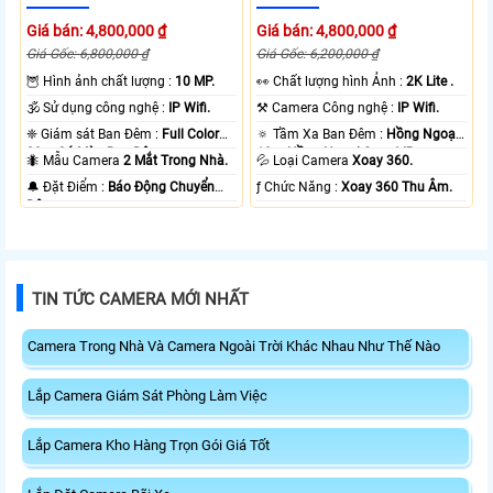
Giá bán: 4,800,000 ₫
Giá bán: 4,800,000 ₫
Giá Gốc: 6,800,000 ₫
Giá Gốc: 6,200,000 ₫
🦉 Hình ảnh chất lượng :
10 MP.
️👀 Chất lượng hình Ảnh :
2K Lite .
🕉️ Sử dụng công nghệ :
IP Wifi.
⚒ Camera Công nghệ :
IP Wifi.
❈ Giám sát Ban Đêm :
Full Color
🔅 Tầm Xa Ban Đêm :
Hồng Ngoại
20m Có Màu Ban Ðêm.
10m Hồng Ngoại Smart IR.
🐜 Mẫu Camera
2 Mắt Trong Nhà.
💦 Loại Camera
Xoay 360.
️🔔 Đặt Điểm :
Báo Động Chuyển
️ƒ Chức Năng :
Xoay 360 Thu Âm.
Động.
TIN TỨC CAMERA MỚI NHẤT
Camera Trong Nhà Và Camera Ngoài Trời Khác Nhau Như Thế Nào
Lắp Camera Giám Sát Phòng Làm Việc
Lắp Camera Kho Hàng Trọn Gói Giá Tốt