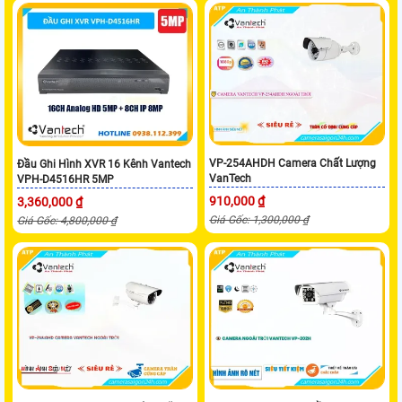
VP-254AHDH Camera Chất Lượng
Đầu Ghi Hình XVR 16 Kênh Vantech
VanTech
VPH-D4516HR 5MP
910,000 ₫
3,360,000 ₫
Giá Gốc: 1,300,000 ₫
Giá Gốc: 4,800,000 ₫