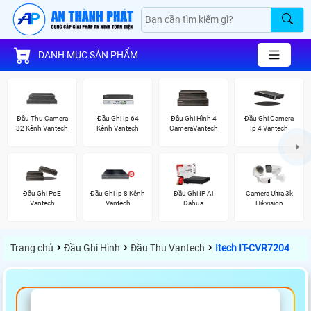
DANH MỤC SẢN PHẨM
Đầu Thu Camera
Đầu Ghi Ip 64
Đầu Ghi Hình 4
Đầu Ghi Camera
32 Kênh Vantech
Kênh Vantech
CameraVantech
Ip 4 Vantech
Đầu Ghi PoE
Đầu Ghi Ip 8 Kênh
Đầu Ghi IP Ai
Camera Ultra 3k
Vantech
Vantech
Dahua
Hikvision
›
›
›
Trang chủ
Đầu Ghi Hình
Đầu Thu Vantech
Itech IT-CVR7204