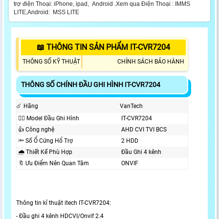
trợ điện Thoại: iPhone, ipad, Android .Xem qua Điện Thoại : IMMS
LITE,Android: MSS LITE
📖 THÔNG TIN SẢN PHẨM IT-CVR7204
THÔNG SỐ KỸ THUẬT
CHÍNH SÁCH BẢO HÀNH
THÔNG SỐ CHÍNH ĐẦU GHI HÌNH IT-CVR7204
☄️ Hãng
VanTech
❤️‍💋‍ Model Đầu Ghi Hình
IT-CVR7204
👍 Công nghệ
AHD CVI TVI BCS
🔦 Số Ổ Cứng Hổ Trợ
2 HDD
🌧️ Thiết Kế Phù Hợp
Đầu Ghi 4 kênh
🔖 Ưu Điểm Nên Quan Tâm
ONVIF
Thông tin kỉ thuật itech IT-CVR7204:
- Đầu ghi 4 kênh HDCVI/Onvif 2.4