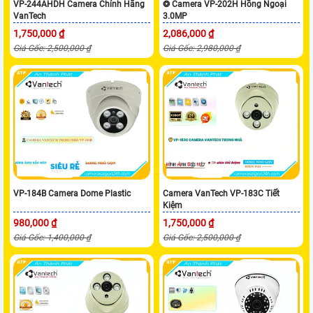
VP-244AHDH Camera Chính Hãng
❂ Camera VP-202H Hồng Ngoại
VanTech
3.0MP
1,750,000 ₫
2,086,000 ₫
Giá Gốc: 2,500,000 ₫
Giá Gốc: 2,980,000 ₫
VP-184B Camera Dome Plastic
Camera VanTech VP-183C Tiết
Kiệm
980,000 ₫
1,750,000 ₫
Giá Gốc: 1,400,000 ₫
Giá Gốc: 2,500,000 ₫