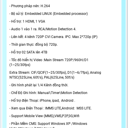
- Phương pháp nén: H.264
- Bộ sử lý: Embedded LINUX (Embedded processor)
- Hổ trợ: 1 HDMI, 1 VGA
- Audio 1 vào 1 ra. RCA/Motion Detection 4.
- Liên kết: 4 kênh 720P CVI Camera. IPC: Max 2*720p (IP)
- Thời gian thực: đồng bộ 720p.
- Hỗ trợ 02 SATA lên 4TB
- Tốc đô hiển hị Video :Main Stream 720P/960H/D1
(1~25/30fps)
Extra Stream: CIF/QCIF(1~25/30fps), D1(1~6/7fps), Analog
NTSC(525Line, 60f/s), PAL(625Line, 50f/s)
- Ghi hình phát lại 1/4 Kênh đồng thời.
- Chế Độ Ghi hình: Manual\Timer\Motion Detection
- Hổ trợ điện Thoại: iPhone, ipad, Android .
- Xem qua Điện Thoại : IMMS LITE,Android: MSS LITE.
- Support Mobile View (MMS),VMS,P2P,3G,Wifi
- Phần Mềm CMS: Support Windows XP /Windows