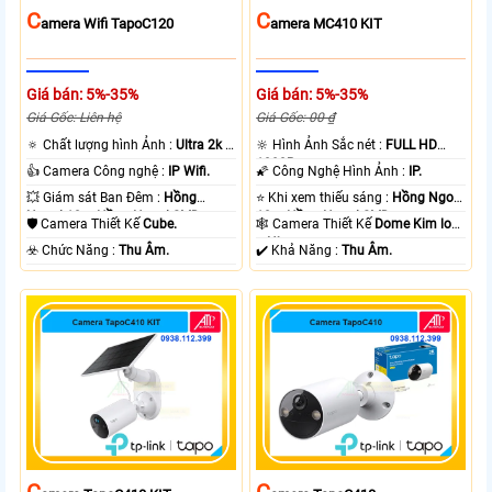
C
C
Amera Wifi TapoC120
Amera MC410 KIT
Giá bán: 5%-35%
Giá bán: 5%-35%
Giá Gốc: Liên hệ
Giá Gốc: 00 ₫
🔅 Chất lượng hình Ảnh :
Ultra 2k +
🔆 Hình Ảnh Sắc nét :
FULL HD
.
1080P .
👍 Camera Công nghệ :
IP Wifi.
🌠 Công Nghệ Hình Ảnh :
IP.
💥 Giám sát Ban Đêm :
Hồng
⭐ Khi xem thiếu sáng :
Hồng Ngoại
Ngoại 10m Hồng Ngoại SMD.
10m Hồng Ngoại SMD.
🛡 Camera Thiết Kế
Cube.
🕸️ Camera Thiết Kế
Dome Kim loại
+ Nhựa.
️☣️ Chức Năng :
Thu Âm.
️✔️ Khả Năng :
Thu Âm.
C
C