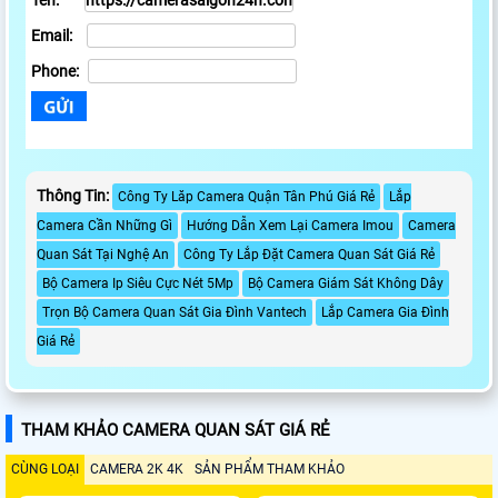
Tên:
Email:
Phone:
Thông Tin:
Công Ty Lăp Camera Quận Tân Phú Giá Rẻ
Lắp
Camera Cần Những Gì
Hướng Dẫn Xem Lại Camera Imou
Camera
Quan Sát Tại Nghệ An
Công Ty Lắp Đặt Camera Quan Sát Giá Rẻ
Bộ Camera Ip Siêu Cực Nét 5Mp
Bộ Camera Giám Sát Không Dây
Trọn Bộ Camera Quan Sát Gia Đình Vantech
Lắp Camera Gia Đình
Giá Rẻ
THAM KHẢO CAMERA QUAN SÁT GIÁ RẺ
CÙNG LOẠI
CAMERA 2K 4K
SẢN PHẨM THAM KHẢO