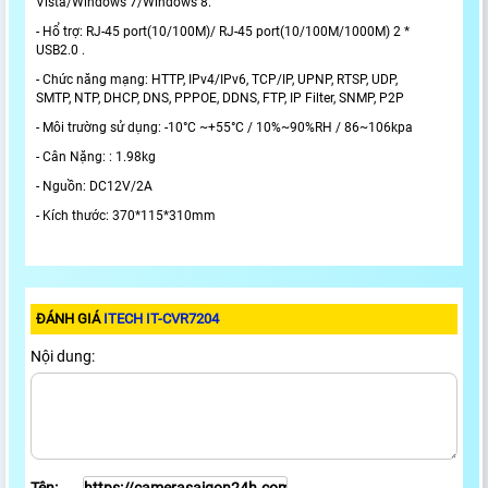
Vista/Windows 7/Windows 8.
- Hổ trợ: RJ-45 port(10/100M)/ RJ-45 port(10/100M/1000M) 2 *
USB2.0 .
- Chức năng mạng: HTTP, IPv4/IPv6, TCP/IP, UPNP, RTSP, UDP,
SMTP, NTP, DHCP, DNS, PPPOE, DDNS, FTP, IP Filter, SNMP, P2P
- Môi trường sử dụng: -10°C ~+55°C / 10%~90%RH / 86~106kpa
- Cân Nặng: : 1.98kg
- Nguồn: DC12V/2A
- Kích thước: 370*115*310mm
ĐÁNH GIÁ
ITECH IT-CVR7204
Nội dung: