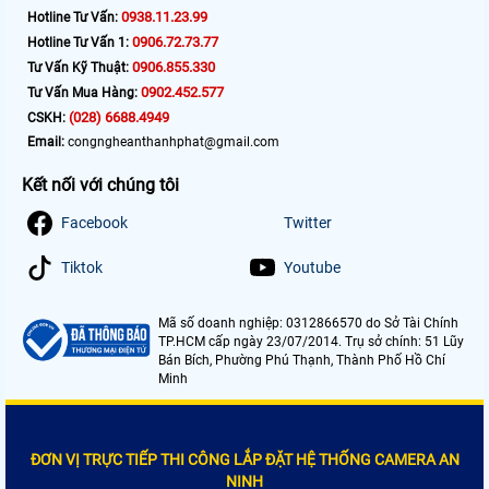
0938.11.23.99
Hotline Tư Vấn:
0906.72.73.77
Hotline Tư Vấn 1:
0906.855.330
Tư Vấn Kỹ Thuật:
0902.452.577
Tư Vấn Mua Hàng:
(028) 6688.4949
CSKH:
Email:
congngheanthanhphat@gmail.com
Kết nối với chúng tôi
Facebook
Twitter
Tiktok
Youtube
Mã số doanh nghiệp: 0312866570 do Sở Tài Chính
TP.HCM cấp ngày 23/07/2014. Trụ sở chính: 51 Lũy
Bán Bích, Phường Phú Thạnh, Thành Phố Hồ Chí
Minh
ĐƠN VỊ TRỰC TIẾP THI CÔNG LẮP ĐẶT HỆ THỐNG CAMERA AN
NINH