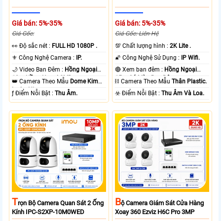
Giá bán: 5%-35%
Giá bán: 5%-35%
Giá Gốc:
Giá Gốc: Liên Hệ
️👀 Độ sắc nét :
FULL HD 1080P .
💯 Chất lượng hình :
2K Lite .
⚜️ Công Nghệ Camera :
IP.
🌠 Công Nghệ Sử Dụng :
IP Wifi.
🌙 Video Ban Đêm :
Hồng Ngoại
🔴 Xem ban đêm :
Hồng Ngoại
10m Hồng Ngoại SMD.
15m Có Màu Ban Ðêm.
👑 Camera Theo Mẫu
Dome Kim
⛓ Camera Theo Mẫu
Thân Plastic.
loại + Nhựa.
️ƒ Điểm Nỗi Bật :
Thu Âm.
️☣️ Điểm Nỗi Bật :
Thu Âm Và Loa.
T
B
Rọn Bộ Camera Quan Sát 2 Ống
Ộ Camera Giám Sát Cửa Hàng
Kính IPC-S2XP-10M0WED
Xoay 360 Ezviz H6C Pro 3MP