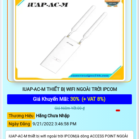
IUAP-AC-M THIẾT BỊ WIFI NGOÀI TRỜI IPCOM
Giá Khuyến Mãi:
30%
(+ VAT 8%)
Giá Niêm Yết:00 ₫
Thương Hiệu
Hãng Chưa Nhập
Ngày Đăng
9/21/2022 3:46:58 PM
iUAP-AC-M thiết bị wifi ngoài trời IPCOM,là dòng ACCESS POINT NGOÀI