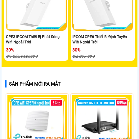
CPE3 IPCOM Thiết Bị Phát Sóng
IPCOM CPE6 Thiết Bị Định Tuyến
Wifi Ngoài Trời
Wifi Ngoài Trời
30%
30%
Giá Gốc: 968,000 ₫
Giá Gốc: 00 ₫
SẢN PHẨM MỚI RA MẮT