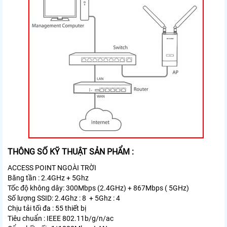
THÔNG SỐ KỸ THUẬT SẢN PHẨM :
ACCESS POINT NGOÀI TRỜI
Băng tần : 2.4GHz + 5Ghz
Tốc độ không dây: 300Mbps (2.4GHz) + 867Mbps ( 5GHz)
Số lượng SSID: 2.4Ghz : 8 + 5Ghz : 4
Chịu tải tối đa : 55 thiết bị
Tiêu chuẩn : IEEE 802.11b/g/n/ac