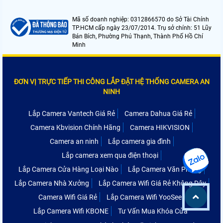
Mã số doanh nghiệp: 0312866570 do Sở Tài Chính
TP.HCM cấp ngày 23/07/2014. Trụ sở chính: 51 Lũy
Bán Bích, Phường Phú Thạnh, Thành Phố Hồ Chí
Minh
ĐƠN VỊ TRỰC TIẾP THI CÔNG LẮP ĐẶT HỆ THỐNG CAMERA AN
NINH
Lắp Camera Vantech Giá Rẻ
Camera Dahua Giá Rẻ
Camera Kbvision Chính Hãng
Camera HIKVISION
Camera an ninh
Lắp camera gia đình
Lắp camera xem qua điện thoại
Lắp Camera Cửa Hàng Loại Nào
Lắp Camera Văn Phòng
Lắp Camera Nhà Xưởng
Lắp Camera Wifi Giá Rẻ Không Dây
Camera Wifi Giá Rẻ
Lắp Camera Wifi YooSee
Lắp Camera Wifi KBONE
Tư Vấn Mua Khóa Cửa