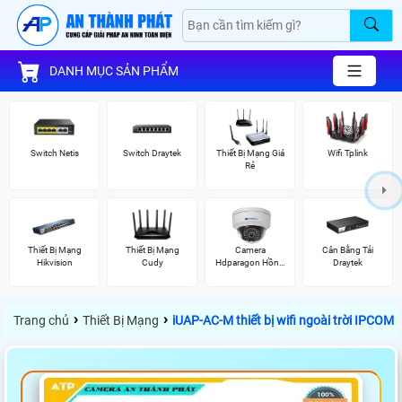
DANH MỤC SẢN PHẨM
Switch Netis
Switch Draytek
Thiết Bị Mạng Giá
Wifi Tplink
Rẻ
Thiết Bị Mạng
Thiết Bị Mạng
Camera
Cân Bằng Tải
Hikvision
Cudy
Hdparagon Hồng
Draytek
Ngoại
›
›
Trang chủ
Thiết Bị Mạng
iUAP-AC-M thiết bị wifi ngoài trời IPCOM