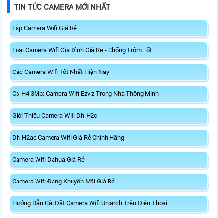
3.0 tốc độ cao hỗ trợ truyền tải dữ
kèm đế cắm và cáp nối dài. Phù
TIN TỨC CAMERA MỚI NHẤT
liệu nhanh, kết hợp WPA3 tăng
hợp nâng cấp kết nối không dây
cường bảo mật.
tốc độ cao cho máy tính.
Lắp Camera Wifi Giá Rẻ
Loại Camera Wifi Gia Đình Giá Rẻ - Chống Trộm Tốt
Các Camera Wifi Tốt Nhất Hiện Nay
Cs-H4 3Mp: Camera Wifi Ezviz Trong Nhà Thông Minh
Giới Thiệu Camera Wifi Dh-H2c
Dh-H2ae Camera Wifi Giá Rẻ Chính Hãng
Camera Wifi Dahua Giá Rẻ
Camera Wifi Đang Khuyến Mãi Giá Rẻ
Hướng Dẫn Cài Đặt Camera Wifi Uniarch Trên Điện Thoại