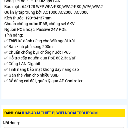
Cổng kết nối : 1*1000Mbps LAN
Bảo mật : 64/128 WEP,WPA-PSK,WPA2-PSK ,WPA,WPA2
Quản lý tập trung bởi AC1000,AC2000, AC3000
Kích thước: 190*84*37mm
Chuẩn chống nước IP65, chống sét 6KV
Nguồn POE hoặc Passive 24V POE
Tính năng:
✅ Thiết kế dành riêng cho Wifi ngoài trời
✅ Bán kính phủ sóng 200m
✅ Chuẩn chống bụi, chống nước IP65
✅ Hỗ trợ cấp nguồn qua PoE 802.3at/af
✅ Cổng LAN Gigabit
✅ Tính năng bảo mật không dây nâng cao
✅ Gắn thẻ Vlan cho nhiều SSID
✅ Dễ dàng cài đặt, quản lý qua AP Controller
ĐÁNH GIÁ
IUAP-AC-M THIẾT BỊ WIFI NGOÀI TRỜI IPCOM
Nội dung: