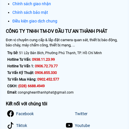
Chính sách giao nhận
Chính sách bảo mật
Điều kiện giao dịch chung
CÔNG TY TNHH TM-DV ĐẦU TƯ AN THÀNH PHÁT
Đơn vị chuyên cung cấp & lắp đặt camera quan sát, thiết bị báo động,
báo cháy, máy chấm công, thiết bị mạng, ...
Trụ Sở:
51 Lũy Bán Bích, Phường Phú Thạnh, TP. Hồ Chí Minh
0938.11.23.99
Hotline Tư Vấn:
0906.72.73.77
Hotline Tư Vấn 1:
0906.855.330
Tư Vấn Kỹ Thuật:
0902.452.577
Tư Vấn Mua Hàng:
(028) 6688.4949
CSKH:
Email:
congngheanthanhphat@gmail.com
Kết nối với chúng tôi
Facebook
Twitter
Tiktok
Youtube