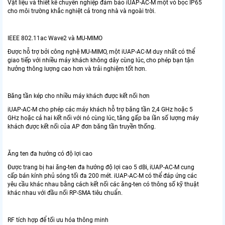
Vật liệu và thiết kế chuyên nghiệp đảm bảo iUAP-AC-M một vỏ bọc IP65
cho môi trường khắc nghiệt cả trong nhà và ngoài trời.
IEEE 802.11ac Wave2 và MU-MIMO
Được hỗ trợ bởi công nghệ MU-MIMO, một iUAP-AC-M duy nhất có thể
giao tiếp với nhiều máy khách không dây cùng lúc, cho phép bạn tận
hưởng thông lượng cao hơn và trải nghiệm tốt hơn.
Băng tần kép cho nhiều máy khách được kết nối hơn
iUAP-AC-M cho phép các máy khách hỗ trợ băng tần 2,4 GHz hoặc 5
GHz hoặc cả hai kết nối với nó cùng lúc, tăng gấp ba lần số lượng máy
khách được kết nối của AP đơn băng tần truyền thống.
Ăng ten đa hướng có độ lợi cao
Được trang bị hai ăng-ten đa hướng độ lợi cao 5 dBi, iUAP-AC-M cung
cấp bán kính phủ sóng tối đa 200 mét. iUAP-AC-M có thể đáp ứng các
yêu cầu khác nhau bằng cách kết nối các ăng-ten có thông số kỹ thuật
khác nhau với đầu nối RP-SMA tiêu chuẩn.
RF tích hợp để tối ưu hóa thông minh