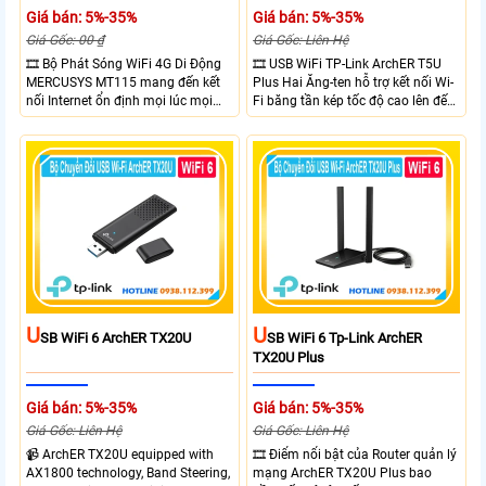
Giá bán: 5%-35%
Giá bán: 5%-35%
Giá Gốc: 00 ₫
Giá Gốc: Liên Hệ
🎞 Bộ Phát Sóng WiFi 4G Di Động
🎞 USB WiFi TP-Link ArchER T5U
MERCUSYS MT115 mang đến kết
Plus Hai Ăng-ten hỗ trợ kết nối Wi-
nối Internet ổn định mọi lúc mọi
Fi băng tần kép tốc độ cao lên đến
nơi với tốc độ 4G LTE tải xuống lên
1300 Mbps. Hai ăng-ten ngoài kết
đến 150Mbps. Chuẩn WiFi 6
hợp công nghệ Beamforming giúp
AX300, pin 2400mAh hoạt động
tăng cường tín hiệu và vùng phủ
đến 10 giờ và khả năng kết nối
sóng. USB 3.0 cho tốc độ truyền dữ
cùng lúc 10 thiết bị
liệu nhanh. Hỗ trợ Windows 10/11
và cài đặt dễ dàng không cần đĩa
CD,bảo mật WPA3 cho quyền riêng
tư
U
U
SB WiFi 6 ArchER TX20U
SB WiFi 6 Tp-Link ArchER
TX20U Plus
Giá bán: 5%-35%
Giá bán: 5%-35%
Giá Gốc: Liên Hệ
Giá Gốc: Liên Hệ
📹 ArchER TX20U equipped with
🎞 Điểm nổi bật của Router quản lý
AX1800 technology, Band Steering,
mạng ArchER TX20U Plus bao