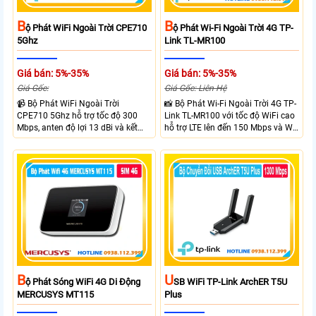
B
B
Ộ Phát WiFi Ngoài Trời CPE710
Ộ Phát Wi-Fi Ngoài Trời 4G TP-
5Ghz
Link TL-MR100
Giá bán: 5%-35%
Giá bán: 5%-35%
Giá Gốc:
Giá Gốc: Liên Hệ
📹 Bộ Phát WiFi Ngoài Trời
📸 Bộ Phát Wi-Fi Ngoài Trời 4G TP-
CPE710 5Ghz hỗ trợ tốc độ 300
Link TL-MR100 với tốc độ WiFi cao
Mbps, anten độ lợi 13 dBi và kết
hỗ trợ LTE lên đến 150 Mbps và Wi-
nối đường dài trên 10 km trong
Fi 2.4 GHz lên đến 300 Mbps với
điều kiện phù hợp. Trang bị cổng
thiết kế với vỏ chống chịu thời tiết
Ethernet Shielded 10/100 Mbps, hỗ
chuẩn IP65, chống sét ±6kV và
trợ PoE Passive, MAXtream TDMA,
chống tĩnh điện ±15kV
quản lý tập trung và phân tích
quang phổ. Chuẩn IPX5 giúp tăng
khả năng chống chịu thời tiết.
B
U
Ộ Phát Sóng WiFi 4G Di Động
SB WiFi TP-Link ArchER T5U
MERCUSYS MT115
Plus