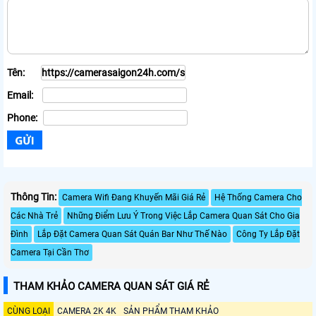
Tên:
Email:
Phone:
Thông Tin:
Camera Wifi Đang Khuyến Mãi Giá Rẻ
Hệ Thống Camera Cho
Các Nhà Trẻ
Những Điểm Lưu Ý Trong Việc Lắp Camera Quan Sát Cho Gia
Đình
Lắp Đặt Camera Quan Sát Quán Bar Như Thế Nào
Công Ty Lắp Đặt
Camera Tại Cần Thơ
THAM KHẢO CAMERA QUAN SÁT GIÁ RẺ
CÙNG LOẠI
CAMERA 2K 4K
SẢN PHẨM THAM KHẢO