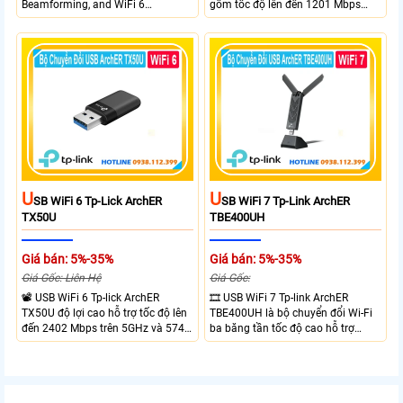
Beamforming, and WiFi 6
gồm tốc độ lên đến 1201 Mbps
transmission. Band Steering
trên băng tần 5 GHz và 574 Mbps
technology optimizes connections,
trên băng tần 2.4 GHz. công nghệ
Beamforming enhances signal
Band Steering, Beamforming và
focus for better coverage. Upgrade
Wifi 6 cung cấp hiệu suất cao và
your network experience with
ổn định cho mạng Wi-Fi của bạn.
leading-edge features.
U
U
SB WiFi 6 Tp-Lick ArchER
SB WiFi 7 Tp-Link ArchER
TX50U
TBE400UH
Giá bán: 5%-35%
Giá bán: 5%-35%
Giá Gốc: Liên Hệ
Giá Gốc:
📽 USB WiFi 6 Tp-lick ArchER
🎞 USB WiFi 7 Tp-link ArchER
TX50U độ lợi cao hỗ trợ tốc độ lên
TBE400UH là bộ chuyển đổi Wi-Fi
đến 2402 Mbps trên 5GHz và 574
ba băng tần tốc độ cao hỗ trợ
Mbps trên 2.4GHz mang đến kết
2882 Mbps trên 6GHz, 2882 Mbps
nối không dây nhanh và ổn định.
trên 5GHz và 688 Mbps trên
Tích hợp ăng-ten độ lợi cao mở
2.4GHz. Trang bị 2 ăng-ten ngoài
rộng vùng phủ, giảm độ trễ. USB
công suất cao, kết nối USB 3.0, đi