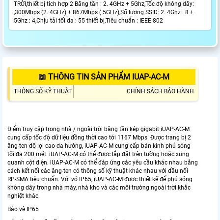
TRỜI,thiết bị tích hợp 2 Băng tần : 2. 4GHz + 5Ghz,Tốc độ không dây:
,300Mbps (2. 4GHz) + 867Mbps ( 5GHz),Số lượng SSID: 2. 4Ghz : 8 +
5Ghz : 4,Chịu tải tối đa : 55 thiết bị,Tiêu chuẩn : IEEE 802
📖 THÔNG TIN SẢN PHẨM IUAP-AC-M
THÔNG SỐ KỸ THUẬT
CHÍNH SÁCH BẢO HÀNH
Điểm truy cập trong nhà / ngoài trời băng tần kép gigabit iUAP-AC-M
cung cấp tốc độ dữ liệu đồng thời cao tới 1167 Mbps. Được trang bị 2
ăng-ten độ lợi cao đa hướng, iUAP-AC-M cung cấp bán kính phủ sóng
tối đa 200 mét. iUAP-AC-M có thể được lắp đặt trên tường hoặc xung
quanh cột điện. iUAP-AC-M có thể đáp ứng các yêu cầu khác nhau bằng
cách kết nối các ăng-ten có thông số kỹ thuật khác nhau với đầu nối
RP-SMA tiêu chuẩn. Với vỏ IP65, iUAP-AC-M được thiết kế để phủ sóng
không dây trong nhà máy, nhà kho và các môi trường ngoài trời khắc
nghiệt khác.
Bảo vệ IP65