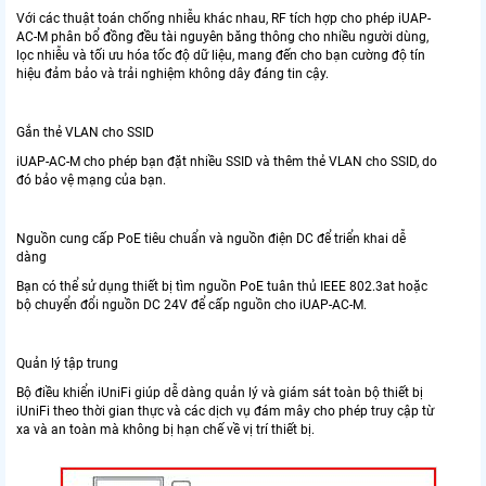
Với các thuật toán chống nhiễu khác nhau, RF tích hợp cho phép iUAP-
AC-M phân bổ đồng đều tài nguyên băng thông cho nhiều người dùng,
lọc nhiễu và tối ưu hóa tốc độ dữ liệu, mang đến cho bạn cường độ tín
hiệu đảm bảo và trải nghiệm không dây đáng tin cậy.
Gắn thẻ VLAN cho SSID
iUAP-AC-M cho phép bạn đặt nhiều SSID và thêm thẻ VLAN cho SSID, do
đó bảo vệ mạng của bạn.
Nguồn cung cấp PoE tiêu chuẩn và nguồn điện DC để triển khai dễ
dàng
Bạn có thể sử dụng thiết bị tìm nguồn PoE tuân thủ IEEE 802.3at hoặc
bộ chuyển đổi nguồn DC 24V để cấp nguồn cho iUAP-AC-M.
Quản lý tập trung
Bộ điều khiển iUniFi giúp dễ dàng quản lý và giám sát toàn bộ thiết bị
iUniFi theo thời gian thực và các dịch vụ đám mây cho phép truy cập từ
xa và an toàn mà không bị hạn chế về vị trí thiết bị.