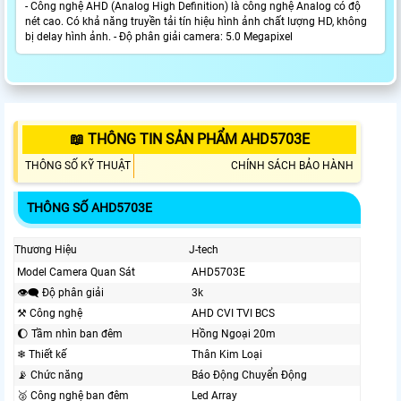
- Công nghệ AHD (Analog High Definition) là công nghệ Analog có độ
nét cao. Có khả năng truyền tải tín hiệu hình ảnh chất lượng HD, không
bị delay hình ảnh. - Độ phân giải camera: 5.0 Megapixel
📖 THÔNG TIN SẢN PHẨM AHD5703E
THÔNG SỐ KỸ THUẬT
CHÍNH SÁCH BẢO HÀNH
THÔNG SỐ AHD5703E
Thương Hiệu
J-tech
Model Camera Quan Sát
AHD5703E
👁️‍🗨 Độ phân giải
3k
⚒ Công nghệ
AHD CVI TVI BCS
🌔 Tầm nhìn ban đêm
Hồng Ngoại 20m
❄ Thiết kế
Thân Kim Loại
📡 Chức năng
Báo Động Chuyển Động
🥈️ Công nghệ ban đêm
Led Array