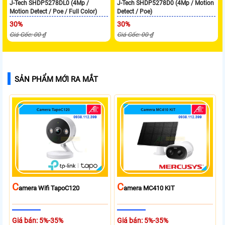
J-Tech SHDP5278DL0 (4Mp /
J-Tech SHDP5278D0 (4Mp / Motion
Motion Detect / Poe / Full Color)
Detect / Poe)
30%
30%
Giá Gốc: 00 ₫
Giá Gốc: 00 ₫
SẢN PHẨM MỚI RA MẮT
C
C
Amera Wifi TapoC120
Amera MC410 KIT
Giá bán: 5%-35%
Giá bán: 5%-35%