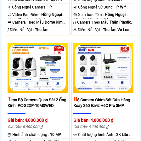
⚜️ Công Nghệ Camera :
IP.
🌠 Công Nghệ Sử Dụng :
IP Wifi.
🌙 Video Ban Đêm :
Hồng Ngoại
🔴 Xem ban đêm :
Hồng Ngoại
10m Hồng Ngoại SMD.
15m Có Màu Ban Ðêm.
👑 Camera Theo Mẫu
Dome Kim
⛓ Camera Theo Mẫu
Thân Plastic.
loại + Nhựa.
️ƒ Điểm Nỗi Bật :
Thu Âm.
️☣️ Điểm Nỗi Bật :
Thu Âm Và Loa.
T
B
Rọn Bộ Camera Quan Sát 2 Ống
Ộ Camera Giám Sát Cửa Hàng
Kính IPC-S2XP-10M0WED
Xoay 360 Ezviz H6C Pro 3MP
Giá bán: 4,800,000 ₫
Giá bán: 4,800,000 ₫
Giá Gốc: 6,800,000 ₫
Giá Gốc: 6,200,000 ₫
🦉 Hình ảnh chất lượng :
10 MP.
️👀 Chất lượng hình Ảnh :
2K Lite .