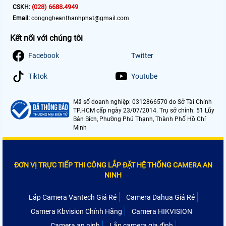
(028) 6688.4949
CSKH:
Email:
congngheanthanhphat@gmail.com
Kết nối với chúng tôi
Facebook
Twitter
Tiktok
Youtube
Mã số doanh nghiệp: 0312866570 do Sở Tài Chính
TP.HCM cấp ngày 23/07/2014. Trụ sở chính: 51 Lũy
Bán Bích, Phường Phú Thạnh, Thành Phố Hồ Chí
Minh
ĐƠN VỊ TRỰC TIẾP THI CÔNG LẮP ĐẶT HỆ THỐNG CAMERA AN
NINH
Lắp Camera Vantech Giá Rẻ
Camera Dahua Giá Rẻ
Camera Kbvision Chính Hãng
Camera HIKVISION
Camera an ninh
Lắp camera gia đình