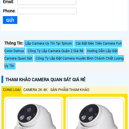
Email:
Phone:
Thông Tin:
Lắp Camera Uy Tín Tại Tphcm
Cài Đặt Đèn Trên Camera Full
Color Dahua
Công Ty Lắp Camera Quận 2 Giá Rẻ
Hướng Dẫn Lắp Đặt
Camera Quan Sát
Công Ty Lắp Đặt Camera Huyện Bình Chánh Chất Lượng
Uy Tín
THAM KHẢO CAMERA QUAN SÁT GIÁ RẺ
CÙNG LOẠI
CAMERA 2K 4K
SẢN PHẨM THAM KHẢO