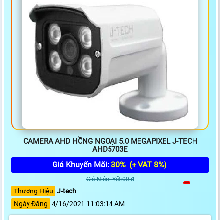
CAMERA AHD HỒNG NGOẠI 5.0 MEGAPIXEL J-TECH
AHD5703E
Giá Khuyến Mãi:
30%
(+ VAT 8%)
Giá Niêm Yết:00 ₫
Thương Hiệu
J-tech
Ngày Đăng
4/16/2021 11:03:14 AM