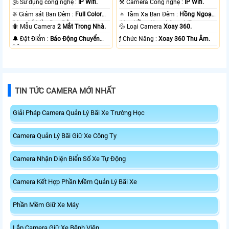
🕉️ Sử dụng công nghệ :
IP Wifi.
⚒ Camera Công nghệ :
IP Wifi.
❈ Giám sát Ban Đêm :
Full Color
🔅 Tầm Xa Ban Đêm :
Hồng Ngoại
20m Có Màu Ban Ðêm.
10m Hồng Ngoại Smart IR.
🐜 Mẫu Camera
2 Mắt Trong Nhà.
💦 Loại Camera
Xoay 360.
️🔔 Đặt Điểm :
Báo Động Chuyển
️ƒ Chức Năng :
Xoay 360 Thu Âm.
Động.
TIN TỨC CAMERA MỚI NHẤT
Giải Pháp Camera Quản Lý Bãi Xe Trường Học
Camera Quản Lý Bãi Giữ Xe Công Ty
Camera Nhận Diện Biển Số Xe Tự Động
Camera Kết Hợp Phần Mềm Quản Lý Bãi Xe
Phần Mềm Giữ Xe Máy
Lắp Camera Giữ Xe Bệnh Viện