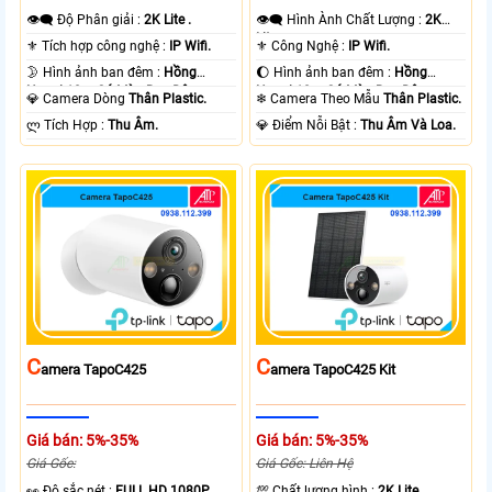
👁️‍🗨 Độ Phân giải :
2K Lite .
👁️‍🗨 Hình Ành Chất Lượng :
2K
Lite .
⚜️ Tích hợp công nghệ :
IP Wifi.
⚜️ Công Nghệ :
IP Wifi.
🌛 Hình ảnh ban đêm :
Hồng
🌔 Hình ảnh ban đêm :
Hồng
Ngoại 10m Có Màu Ban Ðêm.
Ngoại 10m Có Màu Ban Ðêm.
💎 Camera Dòng
Thân Plastic.
❄ Camera Theo Mẫu
Thân Plastic.
️ლ Tích Hợp :
Thu Âm.
️💎 Điểm Nỗi Bật :
Thu Âm Và Loa.
C
C
Amera TapoC425
Amera TapoC425 Kit
Giá bán: 5%-35%
Giá bán: 5%-35%
Giá Gốc:
Giá Gốc: Liên Hệ
️👀 Độ sắc nét :
FULL HD 1080P .
💯 Chất lượng hình :
2K Lite .