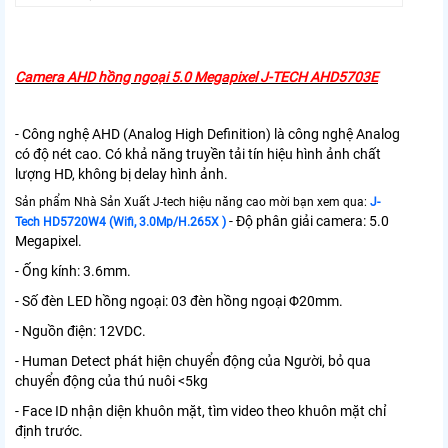
Camera AHD hồng ngoại 5.0 Megapixel J-TECH AHD5703E
- Công nghệ AHD (Analog High Definition) là công nghệ Analog
có độ nét cao. Có khả năng truyền tải tín hiệu hình ảnh chất
lượng HD, không bị delay hình ảnh.
Sản phẩm Nhà Sản Xuất J-tech hiệu năng cao mời bạn xem qua:
J-
- Độ phân giải camera: 5.0
Tech HD5720W4 (Wifi, 3.0Mp/H.265X )
Megapixel.
- Ống kính: 3.6mm.
- Số đèn LED hồng ngoại: 03 đèn hồng ngoại Φ20mm.
- Nguồn điện: 12VDC.
- Human Detect phát hiện chuyển động của Người, bỏ qua
chuyển động của thú nuôi <5kg
- Face ID nhận diện khuôn mặt, tìm video theo khuôn mặt chỉ
định trước.