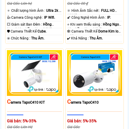
Giá Gốc: Liên hệ
Giá Gốc: 00 ₫
🔅 Chất lượng hình Ảnh :
Ultra 2k +
🔆 Hình Ảnh Sắc nét :
FULL HD
.
1080P .
👍 Camera Công nghệ :
IP Wifi.
🌠 Công Nghệ Hình Ảnh :
IP.
💥 Giám sát Ban Đêm :
Hồng
⭐ Khi xem thiếu sáng :
Hồng Ngoại
Ngoại 10m Hồng Ngoại SMD.
10m Hồng Ngoại SMD.
🛡 Camera Thiết Kế
Cube.
🕸️ Camera Thiết Kế
Dome Kim loại
+ Nhựa.
️☣️ Chức Năng :
Thu Âm.
️✔️ Khả Năng :
Thu Âm.
C
C
Amera TapoC410 KIT
Amera TapoC410
Giá bán: 5%-35%
Giá bán: 5%-35%
Giá Gốc: Liên Hệ
Giá Gốc: