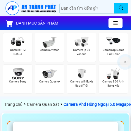
DANH MỤC SẢN PHẨM
Camera PTZ
Camera Avtech
Camera Ip 3k
Camera Ip Dome
Dahua
Vanech
Full Color
Camera Sony
Camera Questek
Camera Wifi Ezviz
Camera 360 Ánh
Ngoài Trời
Sáng Kép
›
›
Trang chủ
Camera Quan Sát
Camera Ahd Hồng Ngoại 5.0 Megapi