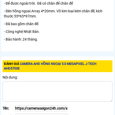
- Để được ngoài trời. Đã có chân đế chân đế
- Đèn hồng ngọai Array 4*20mm. Võ kim loại kèm chân đế, kích
thước 55*65*97mm.
- Đã bao gồm chân đế.
- Công nghệ Nhật Bản.
- Bảo hành: 24 tháng.
ĐÁNH GIÁ
CAMERA AHD HỒNG NGOẠI 5.0 MEGAPIXEL J-TECH
AHD5703E
Nội dung:
Tên: