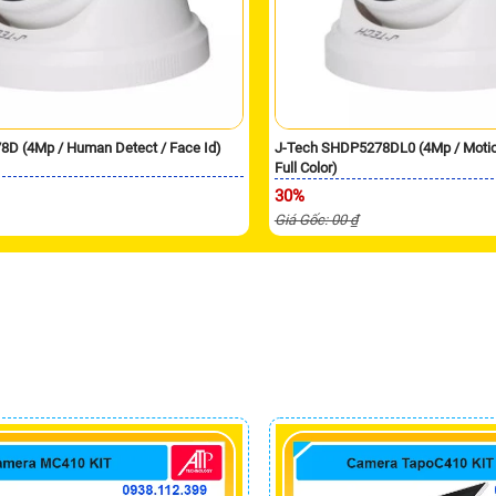
8D (4Mp / Human Detect / Face Id)
J-Tech SHDP5278DL0 (4Mp / Motion
Full Color)
30%
Giá Gốc: 00 ₫