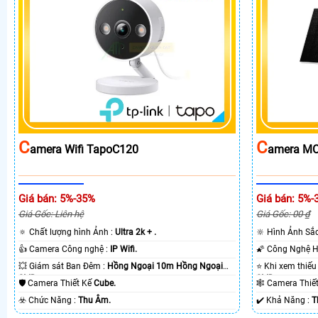
C
C
Amera Wifi TapoC120
Amera MC
Giá bán: 5%-35%
Giá bán: 5%-
Giá Gốc: Liên hệ
Giá Gốc: 00 ₫
🔅 Chất lượng hình Ảnh :
Ultra 2k + .
🔆 Hình Ảnh Sắ
👍 Camera Công nghệ :
IP Wifi.
💥 Giám sát Ban Đêm :
Hồng Ngoại 10m Hồng Ngoại
SMD.
SMD.
🛡 Camera Thiết Kế
Cube.
🕸️ Camera Thi
️☣️ Chức Năng :
Thu Âm.
️✔️ Khả Năng :
T