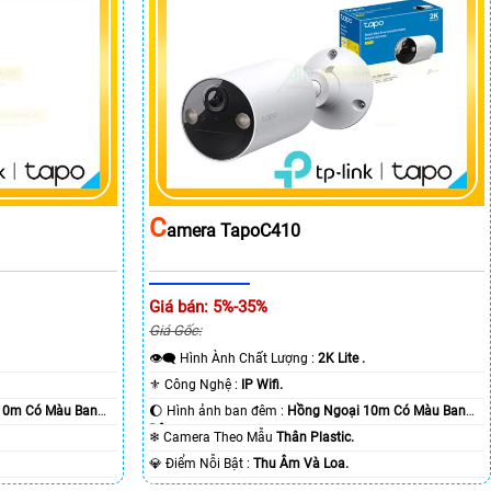
C
Amera TapoC410
Giá bán: 5%-35%
Giá Gốc:
👁️‍🗨 Hình Ành Chất Lượng :
2K Lite .
⚜️ Công Nghệ :
IP Wifi.
10m Có Màu Ban
🌔 Hình ảnh ban đêm :
Hồng Ngoại 10m Có Màu Ban
Ðêm.
❄ Camera Theo Mẫu
Thân Plastic.
️💎 Điểm Nỗi Bật :
Thu Âm Và Loa.