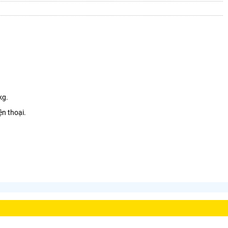
kg.
ện thoại.