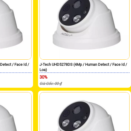
tect / Face Id /
J-Tech UHD5278DS (4Mp / Human Detect / Face Id /
Loa)
30%
Giá Gốc: 00 ₫