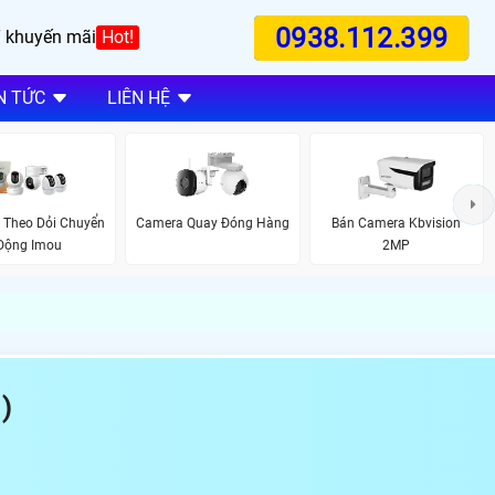
0938.112.399
 khuyến mãi
Hot!
N TỨC
LIÊN HỆ
 Theo Dỏi Chuyển
Bán Camera Kbvision
Camera Quay Đóng Hàng
Động Imou
2MP
)