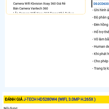
Camera Wifi Kbvision Xoay 360 Giá Rẻ
DS-2CD633
Bán Camera Vantech 360
- Ghi hình 
Lắp Camera Wifi Xoay 360 Trong Nhà Dahua
- Độ phân g
Camera 360 Bao Động Dahua
Lắp Camera Wifi Hikvision Ngoài Trời Xoay 360
- Đèn hồng
Giá Rẻ
- Hổ trợ th
Camera Hdparagon Xoay 360 Độ
Lắp Camera Ip 360 Hikvision
- Võ làm b
Camera Xoay 360 Hikvision
- Human det
LẮP CAMERA THEO NHU CẦU
- Khi phát 
Lắp Camera Văn Phòng Giá Rẻ
- Cho phép 
Lắp Camera Nhà Xưởng Giá Rẻ
Lắp Camera Gia Đình Giá Rẻ
- Trang bị 
Lắp Camera Kho Hàng Giá Rẻ
Lắp Camera Cửa Hàng Giá Rẻ
Lắp Camera Wifi Giá Rẻ Chính Hãng
Lắp Camera Công Trình Giá Rẻ
Camera 360 Giá Rẻ
ĐÁNH GIÁ
J-TECH HD5280W4 (WIFI, 3.0MP H.265X )
Nội dung: