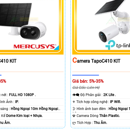
C
410 KIT
Amera TapoC410 KIT
35%
Giá bán: 5%-35%
Giá Gốc: Liên Hệ
c nét :
FULL HD 1080P .
👁️‍🗨 Độ Phân giải :
2K Lite .
🌠 Công Nghệ Hình Ảnh :
IP.
⚜️ Tích hợp công nghệ :
IP Wifi.
⭐ Khi xem thiếu sáng :
Hồng Ngoại 10m Hồng Ngoại
🌛 Hình ảnh ban đêm :
Hồng Ngoại 
Ðêm.
ết Kế
Dome Kim loại + Nhựa.
💎 Camera Dòng
Thân Plastic.
hu Âm.
️ლ Tích Hợp :
Thu Âm.