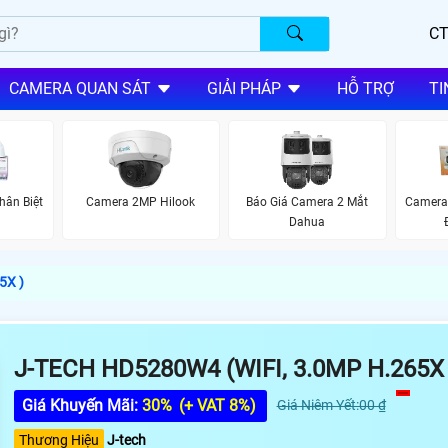
CT
CAMERA QUAN SÁT
GIẢI PHÁP
HỖ TRỢ
TI
ân Biệt
Camera 2MP Hilook
Báo Giá Camera 2 Mắt
Camera
Dahua
5X )
J-TECH HD5280W4 (WIFI, 3.0MP H.265X 
Giá Khuyến Mãi:
30%
(+ VAT 8%)
Giá Niêm Yết:00 ₫
Thương Hiệu
J-tech