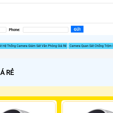
Phone:
ặt Hệ Thống Camera Giám Sát Văn Phòng Giá Rẻ
Camera Quan Sát Chống Trộm
Á RẺ