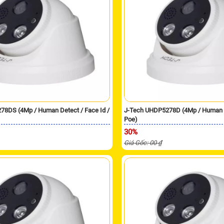
78DS (4Mp / Human Detect / Face Id /
J-Tech UHDP5278D (4Mp / Human De
Poe)
30%
Giá Gốc: 00 ₫