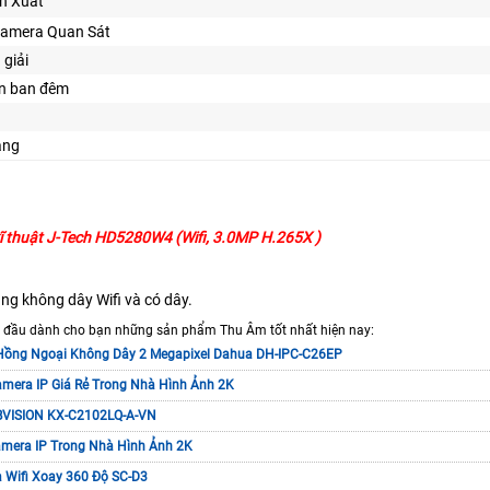
n Xuất
Camera Quan Sát
 giải
ìn ban đêm
ăng
ĩ thuật J-Tech HD5280W4 (Wifi, 3.0MP H.265X )
ạng không dây Wifi và có dây.
 đầu dành cho bạn những sản phẩm Thu Âm tốt nhất hiện nay:
Hồng Ngoại Không Dây 2 Megapixel Dahua DH-IPC-C26EP
mera IP Giá Rẻ Trong Nhà Hình Ảnh 2K
VISION KX-C2102LQ-A-VN
mera IP Trong Nhà Hình Ảnh 2K
 Wifi Xoay 360 Độ SC-D3