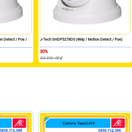
 Detect / Poe /
J-Tech SHDP5278D0 (4Mp / Motion Detect / Poe)
30%
Giá Gốc: 00 ₫