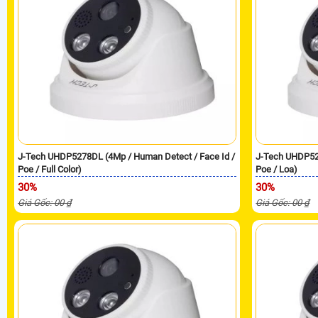
J-Tech UHDP5278DL (4Mp / Human Detect / Face Id /
J-Tech UHDP52
Poe / Full Color)
Poe / Loa)
30%
30%
Giá Gốc: 00 ₫
Giá Gốc: 00 ₫