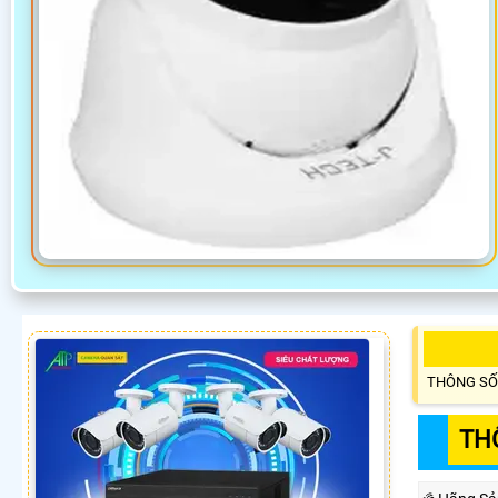
THÔNG SỐ
TH