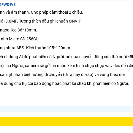
2FWD-IVS
ảnh và âm thanh. Cho phép đàm thoại 2 chiều.
iải 3.0MP. Tương thích đầu ghi chuẩn ONVIF.
 ngoại led 36*10mm.
ẻ nhớ Micro SD 256Gb.
ằng nhựa ABS. Kích thước 105*120mm.
ect dùng AI để phát hiện có Người, bỏ qua chuyển động của thú nuôi <5
hiện có Người, camera sẽ gởi tin nhắn kèm hình chụp chụp và video đến đi
cài đặt phân biệt hướng di chuyển (đi ra hay đi vào) và vùng theo dõi.
loa dùng cho hụ còi báo động hoặc phát lời chào khi phát hiện có Người.