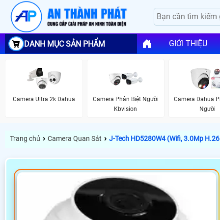
GIỚI THIỆU
DANH MỤC SẢN PHẨM
Camera Ultra 2k Dahua
Camera Phân Biệt Người
Camera Dahua Ph
Kbvision
Người
›
›
Trang chủ
Camera Quan Sát
J-Tech HD5280W4 (Wifi, 3.0Mp H.26