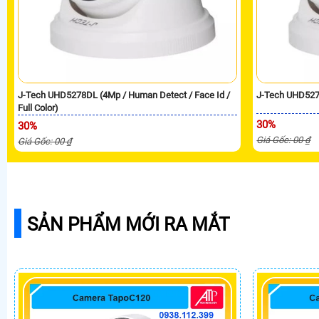
J-Tech UHD5278DL (4Mp / Human Detect / Face Id /
J-Tech UHD527
Full Color)
30%
30%
Giá Gốc: 00 ₫
Giá Gốc: 00 ₫
SẢN PHẨM MỚI RA MẮT