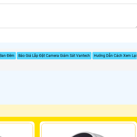
 Ban Đêm
Báo Giá Lắp Đặt Camera Giám Sát Vantech
Hướng Dẫn Cách Xem Lại