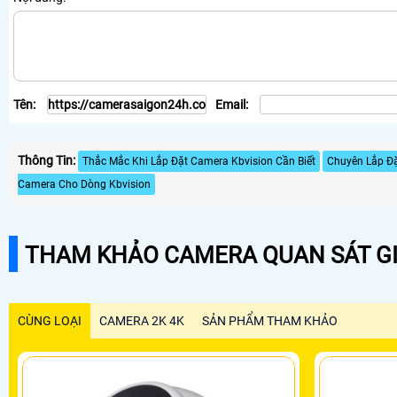
Tên:
Email:
Thông Tin:
Thắc Mắc Khi Lắp Đặt Camera Kbvision Cần Biết
Chuyên Lắp Đ
Camera Cho Dòng Kbvision
THAM KHẢO CAMERA QUAN SÁT GI
CÙNG LOẠI
CAMERA 2K 4K
SẢN PHẨM THAM KHẢO