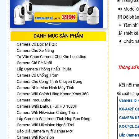
🌠 Hãng Sả
🔊 Model 
🦉 Độ phân
🔅 Tầm nh
🗜️ Thiết kế
DANH MỤC SẢN PHẨM
🔈 Chức n
Camera Có Đọc Mã QR
Camera Cho Xe Nâng
Tư Vấn Chọn Camera Cho Kho Logistics
Camera Giá Rẻ Nhất
Thông số k
Lắp Camera Phòng Phẩu Thuật
Camera Có Chống Trộm
Camera Cho Công Trình Chuyên Dụng
- Kết nối m
Camera Nhìn Màn Hình Máy Tính
Camera Wifi Chính Hãng Kbone Xoay 360
Đề xuất hàng
Camera Imou Cube
Camera Ip 
Camera Wifii Dahua Full HD 1080P
KX-A42F Ca
Camera Wifi Hikvision Chống Trộm
CAMERA KB
Lắp Camera Wifi Imou Tích Hợp Báo Động
Camera Wifi Hikvision Ngoài Trời
KX-C42L Ca
Báo Giá Camera Wifi Dahua Mới
Lắp Camera
Camera Wifi Kbvision