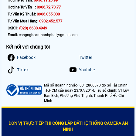
0938.11.23.99
Hotline Tư Vấn:
0906.72.73.77
Hotline Tư Vấn 1:
0906.855.330
Tư Vấn Kỹ Thuật:
0902.452.577
Tư Vấn Mua Hàng:
(028) 6688.4949
CSKH:
Email:
congngheanthanhphat@gmail.com
Kết nối với chúng tôi
Facebook
Twitter
Tiktok
Youtube
Mã số doanh nghiệp: 0312866570 do Sở Tài Chính
TP.HCM cấp ngày 23/07/2014. Trụ sở chính: 51 Lũy
Bán Bích, Phường Phú Thạnh, Thành Phố Hồ Chí
Minh
ĐƠN VỊ TRỰC TIẾP THI CÔNG LẮP ĐẶT HỆ THỐNG CAMERA AN
NINH