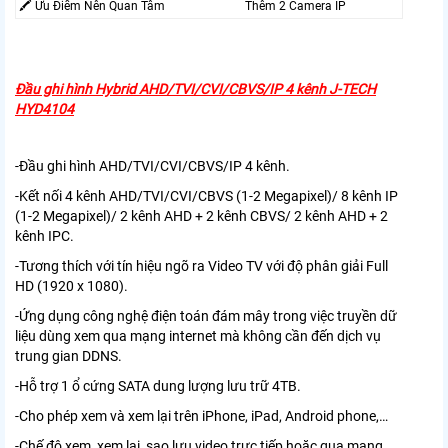
🖍 Ưu Điểm Nên Quan Tâm
Thêm 2 Camera IP
Đầu ghi hình Hybrid AHD/TVI/CVI/CBVS/IP 4 kênh J-TECH
HYD4104
-Đầu ghi hình AHD/TVI/CVI/CBVS/IP 4 kênh.
-Kết nối 4 kênh AHD/TVI/CVI/CBVS (1-2 Megapixel)/ 8 kênh IP
(1-2 Megapixel)/ 2 kênh AHD + 2 kênh CBVS/ 2 kênh AHD + 2
kênh IPC.
-Tương thích với tín hiệu ngõ ra Video TV với độ phân giải Full
HD (1920 x 1080).
-Ứng dụng công nghệ điện toán đám mây trong việc truyền dữ
liệu dùng xem qua mạng internet mà không cần đến dịch vụ
trung gian DDNS.
-Hỗ trợ 1 ổ cứng SATA dung lượng lưu trữ 4TB.
-Cho phép xem và xem lại trên iPhone, iPad, Android phone,…
-Chế độ xem, xem lại, sao lưu video trực tiếp hoặc qua mạng.