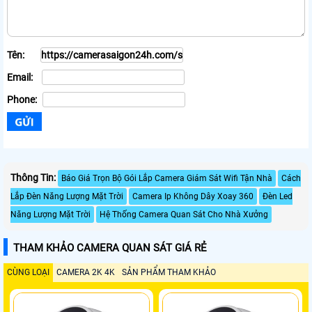
Tên:
Email:
Phone:
Thông Tin:
Báo Giá Trọn Bộ Gói Lắp Camera Giám Sát Wifi Tận Nhà
Cách
Lắp Đèn Năng Lượng Mặt Trời
Camera Ip Không Dây Xoay 360
Đèn Led
Năng Lượng Mặt Trời
Hệ Thống Camera Quan Sát Cho Nhà Xưởng
THAM KHẢO CAMERA QUAN SÁT GIÁ RẺ
CÙNG LOẠI
CAMERA 2K 4K
SẢN PHẨM THAM KHẢO