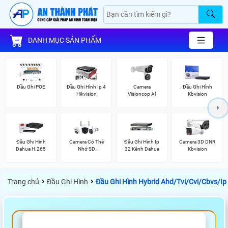
DANH MỤC SẢN PHẨM
Đầu Ghi POE
Đầu Ghi Hình Ip 4
Camera
Đầu Ghi Hình
Hikvision
Visioncop Al
Kbvision
Đầu Ghi Hình
Camera Có Thẻ
Đầu Ghi Hình Ip
Camera 3D DNR
Dahua H.265
Nhớ SD
32 Kênh Dahua
Kbvision
HIKVISION
›
›
Trang chủ
Đầu Ghi Hình
Đầu Ghi Hình Hybrid Ahd/Tvi/Cvi/Cbvs/I