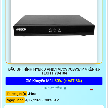
ĐẦU GHI HÌNH HYBRID AHD/TVI/CVI/CBVS/IP 4 KÊNHJ-
TECH HYD4104
Giá Khuyến Mãi:
30%
(+ VAT 8%)
Giá Niêm Yết:00 ₫
Thương Hiệu
J-tech
Ngày Đăng
4/17/2021 8:30:40 AM