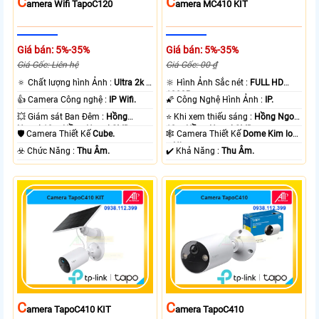
C
C
Amera Wifi TapoC120
Amera MC410 KIT
Giá bán: 5%-35%
Giá bán: 5%-35%
Giá Gốc: Liên hệ
Giá Gốc: 00 ₫
🔅 Chất lượng hình Ảnh :
Ultra 2k +
🔆 Hình Ảnh Sắc nét :
FULL HD
.
1080P .
👍 Camera Công nghệ :
IP Wifi.
🌠 Công Nghệ Hình Ảnh :
IP.
💥 Giám sát Ban Đêm :
Hồng
⭐ Khi xem thiếu sáng :
Hồng Ngoại
Ngoại 10m Hồng Ngoại SMD.
10m Hồng Ngoại SMD.
🛡 Camera Thiết Kế
Cube.
🕸️ Camera Thiết Kế
Dome Kim loại
+ Nhựa.
️☣️ Chức Năng :
Thu Âm.
️✔️ Khả Năng :
Thu Âm.
C
C
Amera TapoC410 KIT
Amera TapoC410