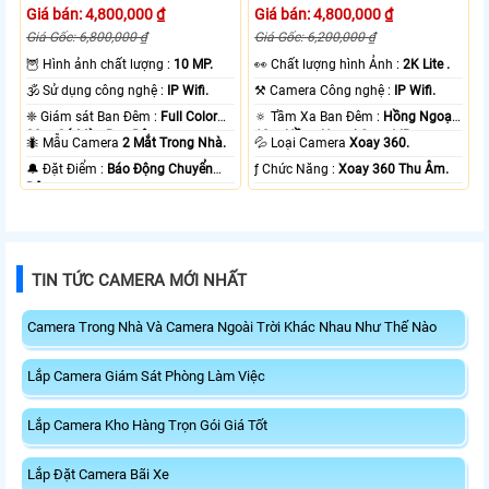
Giá bán: 4,800,000 ₫
Giá bán: 4,800,000 ₫
Giá Gốc: 6,800,000 ₫
Giá Gốc: 6,200,000 ₫
🦉 Hình ảnh chất lượng :
10 MP.
️👀 Chất lượng hình Ảnh :
2K Lite .
🕉️ Sử dụng công nghệ :
IP Wifi.
⚒ Camera Công nghệ :
IP Wifi.
❈ Giám sát Ban Đêm :
Full Color
🔅 Tầm Xa Ban Đêm :
Hồng Ngoại
20m Có Màu Ban Ðêm.
10m Hồng Ngoại Smart IR.
🐜 Mẫu Camera
2 Mắt Trong Nhà.
💦 Loại Camera
Xoay 360.
️🔔 Đặt Điểm :
Báo Động Chuyển
️ƒ Chức Năng :
Xoay 360 Thu Âm.
Động.
TIN TỨC CAMERA MỚI NHẤT
Camera Trong Nhà Và Camera Ngoài Trời Khác Nhau Như Thế Nào
Lắp Camera Giám Sát Phòng Làm Việc
Lắp Camera Kho Hàng Trọn Gói Giá Tốt
Lắp Đặt Camera Bãi Xe