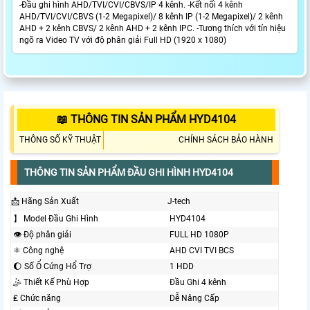
-Đầu ghi hình AHD/TVI/CVI/CBVS/IP 4 kênh. -Kết nối 4 kênh
AHD/TVI/CVI/CBVS (1-2 Megapixel)/ 8 kênh IP (1-2 Megapixel)/ 2 kênh
AHD + 2 kênh CBVS/ 2 kênh AHD + 2 kênh IPC. -Tương thích với tín hiệu
ngõ ra Video TV với độ phân giải Full HD (1920 x 1080)
📖 THÔNG TIN SẢN PHẨM HYD4104
THÔNG SỐ KỸ THUẬT
CHÍNH SÁCH BẢO HÀNH
THÔNG TIN SẢN PHẨM ĐẦU GHI HÌNH HYD4104
📩 Hãng Sản Xuất
J-tech
】 Model Đầu Ghi Hình
HYD4104
👁 Độ phân giải
FULL HD 1080P
⚛️ Công nghệ
AHD CVI TVI BCS
🌔 Số Ổ Cứng Hổ Trợ
1 HDD
🤹 Thiết Kế Phù Hợp
Đầu Ghi 4 kênh
₤ Chức năng
Dễ Nâng Cấp