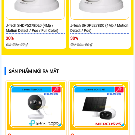
J-Tech SHDP5278DL0 (4Mp /
J-Tech SHDP5278D0 (4Mp / Motion
Motion Detect / Poe / Full Color)
Detect / Poe)
30%
30%
Giá Gốc: 00 ₫
Giá Gốc: 00 ₫
SẢN PHẨM MỚI RA MẮT