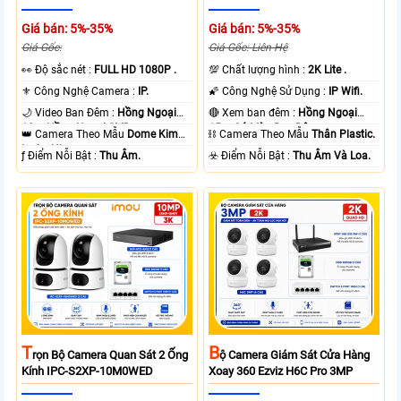
Giá bán: 5%-35%
Giá bán: 5%-35%
Giá Gốc:
Giá Gốc: Liên Hệ
️👀 Độ sắc nét :
FULL HD 1080P .
💯 Chất lượng hình :
2K Lite .
⚜️ Công Nghệ Camera :
IP.
🌠 Công Nghệ Sử Dụng :
IP Wifi.
🌙 Video Ban Đêm :
Hồng Ngoại
🔴 Xem ban đêm :
Hồng Ngoại
10m Hồng Ngoại SMD.
15m Có Màu Ban Ðêm.
👑 Camera Theo Mẫu
Dome Kim
⛓ Camera Theo Mẫu
Thân Plastic.
loại + Nhựa.
️ƒ Điểm Nỗi Bật :
Thu Âm.
️☣️ Điểm Nỗi Bật :
Thu Âm Và Loa.
T
B
Rọn Bộ Camera Quan Sát 2 Ống
Ộ Camera Giám Sát Cửa Hàng
Kính IPC-S2XP-10M0WED
Xoay 360 Ezviz H6C Pro 3MP