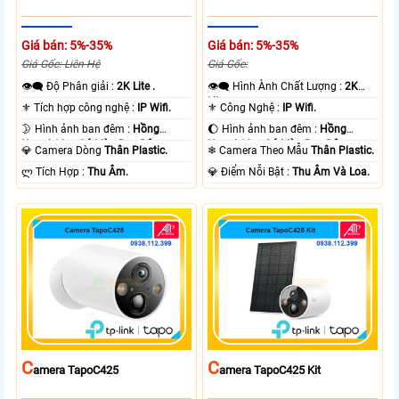
Giá bán: 5%-35%
Giá bán: 5%-35%
Giá Gốc: Liên Hệ
Giá Gốc:
👁️‍🗨 Độ Phân giải :
2K Lite .
👁️‍🗨 Hình Ành Chất Lượng :
2K
Lite .
⚜️ Tích hợp công nghệ :
IP Wifi.
⚜️ Công Nghệ :
IP Wifi.
🌛 Hình ảnh ban đêm :
Hồng
🌔 Hình ảnh ban đêm :
Hồng
Ngoại 10m Có Màu Ban Ðêm.
Ngoại 10m Có Màu Ban Ðêm.
💎 Camera Dòng
Thân Plastic.
❄ Camera Theo Mẫu
Thân Plastic.
️ლ Tích Hợp :
Thu Âm.
️💎 Điểm Nỗi Bật :
Thu Âm Và Loa.
C
C
Amera TapoC425
Amera TapoC425 Kit