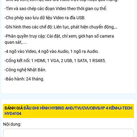
-Tìm và sao chép các đoạn Video theo thời gian cụ thể.
-Cho phép sao lưu dữ liệu Video ra đĩa USB.
-Ghi hình theo các chế độ: Liên tục, phát hiện chuyển động,…
-Phân quyền truy cập: Cài đặt, chỉ xem, giới hạn số camera
quan sát,....
-4 ngõ vào Video, 4 ngõ vào Audio, 1 ngõ ra Audio.
-Cổng kết nối: 1 HDMI, 1 VGA, 2 USB, 1 SATA, 1 RS485.
-Công nghệ Nhật Bản.
-Bảo hành: 24 tháng.
ĐÁNH GIÁ
ĐẦU GHI HÌNH HYBRID AHD/TVI/CVI/CBVS/IP 4 KÊNHJ-TECH
HYD4104
Nội dung: