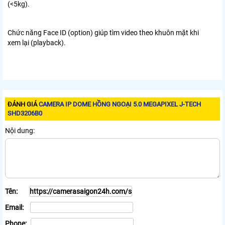
(<5kg).
Chức năng Face ID (option) giúp tìm video theo khuôn mặt khi
xem lại (playback).
ĐÁNH GIÁ
CAMERA IP DOME HỒNG NGOẠI 5.0 MEGAPIXEL J-TECH
SHD3206B0
Nội dung:
Tên:
Email:
Phone: