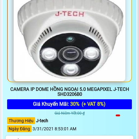
CAMERA IP DOME HỒNG NGOẠI 5.0 MEGAPIXEL J-TECH
SHD3206B0
Giá Khuyến Mãi:
30%
(+ VAT 8%)
Giá Niêm Yết:00 ₫
Thương Hiệu
J-tech
Ngày Đăng
3/31/2021 8:53:01 AM