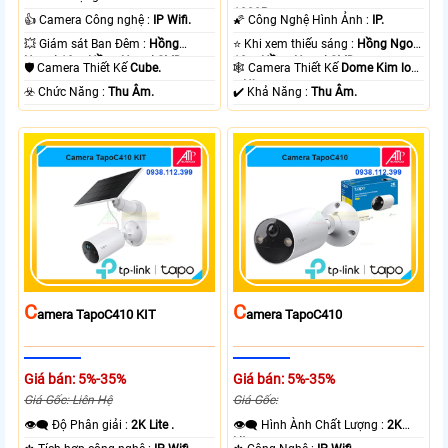
.
1080P .
👍 Camera Công nghệ :
IP Wifi.
🌠 Công Nghệ Hình Ảnh :
IP.
💥 Giám sát Ban Đêm :
Hồng
⭐ Khi xem thiếu sáng :
Hồng Ngoại
Ngoại 10m Hồng Ngoại SMD.
10m Hồng Ngoại SMD.
🛡 Camera Thiết Kế
Cube.
🕸️ Camera Thiết Kế
Dome Kim loại
+ Nhựa.
️☣️ Chức Năng :
Thu Âm.
️✔️ Khả Năng :
Thu Âm.
C
C
Amera TapoC410 KIT
Amera TapoC410
Giá bán: 5%-35%
Giá bán: 5%-35%
Giá Gốc: Liên Hệ
Giá Gốc:
👁️‍🗨 Độ Phân giải :
2K Lite .
👁️‍🗨 Hình Ành Chất Lượng :
2K
Lite .