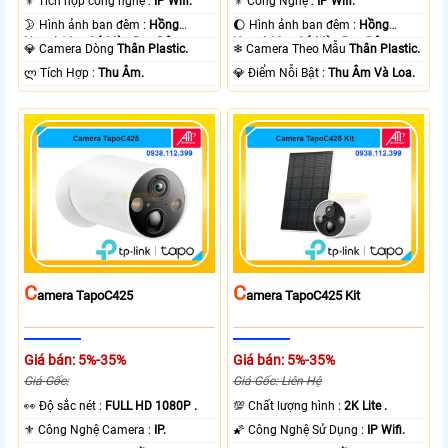
⚜️ Tích hợp công nghệ :
IP Wifi.
⚜️ Công Nghệ :
IP Wifi.
🌛 Hình ảnh ban đêm :
Hồng
🌔 Hình ảnh ban đêm :
Hồng
Ngoại 10m Có Màu Ban Ðêm.
Ngoại 10m Có Màu Ban Ðêm.
💎 Camera Dòng
Thân Plastic.
❄ Camera Theo Mẫu
Thân Plastic.
️ლ Tích Hợp :
Thu Âm.
️💎 Điểm Nỗi Bật :
Thu Âm Và Loa.
C
C
Amera TapoC425
Amera TapoC425 Kit
Giá bán: 5%-35%
Giá bán: 5%-35%
Giá Gốc:
Giá Gốc: Liên Hệ
️👀 Độ sắc nét :
FULL HD 1080P .
💯 Chất lượng hình :
2K Lite .
⚜️ Công Nghệ Camera :
IP.
🌠 Công Nghệ Sử Dụng :
IP Wifi.