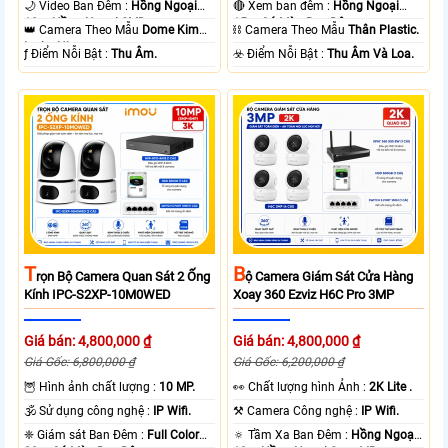
🌙 Video Ban Đêm :
Hồng Ngoại
🔴 Xem ban đêm :
Hồng Ngoại
10m Hồng Ngoại SMD.
15m Có Màu Ban Ðêm.
👑 Camera Theo Mẫu
Dome Kim
⛓ Camera Theo Mẫu
Thân Plastic.
loại + Nhựa.
️ƒ Điểm Nỗi Bật :
Thu Âm.
️☣️ Điểm Nỗi Bật :
Thu Âm Và Loa.
T
B
Rọn Bộ Camera Quan Sát 2 Ống
Ộ Camera Giám Sát Cửa Hàng
Kính IPC-S2XP-10M0WED
Xoay 360 Ezviz H6C Pro 3MP
Giá bán: 4,800,000 ₫
Giá bán: 4,800,000 ₫
Giá Gốc: 6,800,000 ₫
Giá Gốc: 6,200,000 ₫
🦉 Hình ảnh chất lượng :
10 MP.
️👀 Chất lượng hình Ảnh :
2K Lite .
🕉️ Sử dụng công nghệ :
IP Wifi.
⚒ Camera Công nghệ :
IP Wifi.
❈ Giám sát Ban Đêm :
Full Color
🔅 Tầm Xa Ban Đêm :
Hồng Ngoại