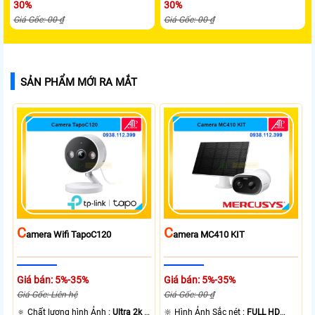
30%
30%
Giá Gốc: 00 ₫
Giá Gốc: 00 ₫
SẢN PHẨM MỚI RA MẮT
C
C
Amera Wifi TapoC120
Amera MC410 KIT
Giá bán: 5%-35%
Giá bán: 5%-35%
Giá Gốc: Liên hệ
Giá Gốc: 00 ₫
🔅 Chất lượng hình Ảnh :
Ultra 2k +
🔆 Hình Ảnh Sắc nét :
FULL HD