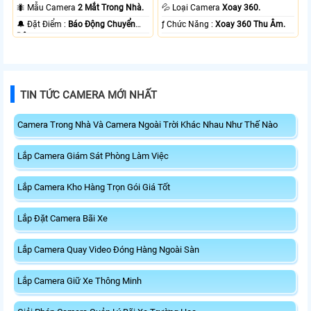
20m Có Màu Ban Ðêm.
10m Hồng Ngoại Smart IR.
🐜 Mẫu Camera
2 Mắt Trong Nhà.
💦 Loại Camera
Xoay 360.
️🔔 Đặt Điểm :
Báo Động Chuyển
️ƒ Chức Năng :
Xoay 360 Thu Âm.
Động.
TIN TỨC CAMERA MỚI NHẤT
Camera Trong Nhà Và Camera Ngoài Trời Khác Nhau Như Thế Nào
Lắp Camera Giám Sát Phòng Làm Việc
Lắp Camera Kho Hàng Trọn Gói Giá Tốt
Lắp Đặt Camera Bãi Xe
Lắp Camera Quay Video Đóng Hàng Ngoài Sàn
Lắp Camera Giữ Xe Thông Minh