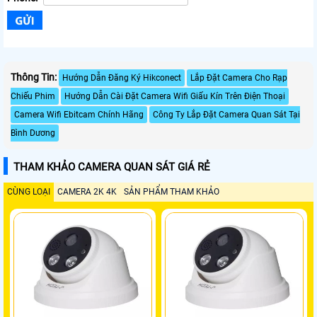
Thông Tin:
Hướng Dẫn Đăng Ký Hikconect
Lắp Đặt Camera Cho Rạp
Chiếu Phim
Hướng Dẫn Cài Đặt Camera Wifi Giấu Kín Trên Điện Thoại
Camera Wifi Ebitcam Chính Hãng
Công Ty Lắp Đặt Camera Quan Sát Tại
Bình Dương
THAM KHẢO CAMERA QUAN SÁT GIÁ RẺ
CÙNG LOẠI
CAMERA 2K 4K
SẢN PHẨM THAM KHẢO