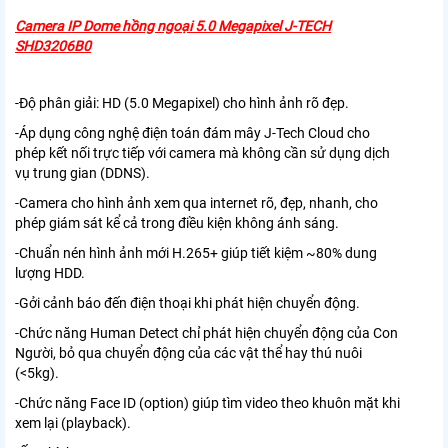
Camera IP Dome hồng ngoại 5.0 Megapixel J-TECH
SHD3206B0
-Độ phân giải: HD (5.0 Megapixel)
cho hình ảnh rõ đẹp.
-Áp dụng công nghệ điện toán đám mây J-Tech Cloud cho
phép kết nối trực tiếp với camera mà không cần sử dụng dịch
vụ trung gian (DDNS).
-Camera cho hình ảnh xem qua internet rõ, đẹp, nhanh, cho
phép giám sát kể cả trong điều kiện không ánh sáng.
-Chuẩn nén hình ảnh mới H.265+ giúp tiết kiệm ~80% dung
lượng HDD.
-Gởi cảnh báo đến điện thoại khi phát hiện chuyển động.
-Chức năng Human Detect chỉ phát hiện chuyển động của Con
Người, bỏ qua chuyển động của các vật thể hay thú nuôi
(<5kg).
-Chức năng Face ID (option) giúp tìm video theo khuôn mặt khi
xem lại (playback).