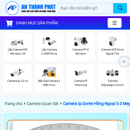
DANH MỤC SẢN PHẨM
Lắp Camea Wifi
Lắp Camera
Camera IP AI
Camera Wifi Ezviz
Hikvision 2K
2.0MP Ezviz
Kbvision
Ngoài Trời
Camera Ip Có AI
Báo Giá Camera 2
Camera IP
Camera
Mắt Imou
Visioncop
Hdparagon Zoom
›
›
Trang chủ
Camera Quan Sát
Camera Ip Dome Hồng Ngoại 5.0 Meg