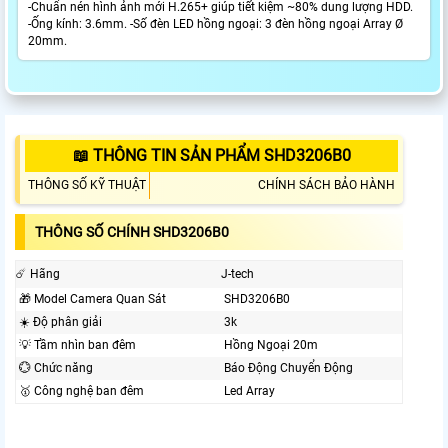
-Chuẩn nén hình ảnh mới H.265+ giúp tiết kiệm ~80% dung lượng HDD.
-Ống kính: 3.6mm. -Số đèn LED hồng ngoại: 3 đèn hồng ngoại Array Ø
20mm.
📖 THÔNG TIN SẢN PHẨM SHD3206B0
THÔNG SỐ KỸ THUẬT
CHÍNH SÁCH BẢO HÀNH
THÔNG SỐ CHÍNH SHD3206B0
☄️ Hãng
J-tech
🎁 Model Camera Quan Sát
SHD3206B0
☀️ Độ phân giải
3k
💡 Tầm nhìn ban đêm
Hồng Ngoại 20m
💮 Chức năng
Báo Động Chuyển Động
🥇️ Công nghệ ban đêm
Led Array