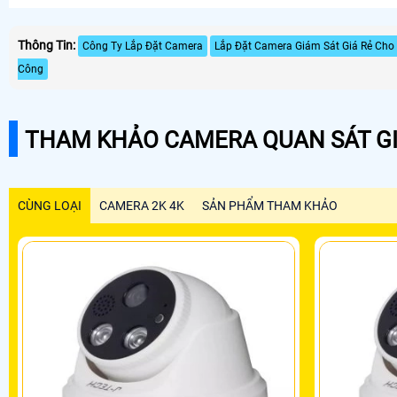
Thông Tin:
Công Ty Lắp Đặt Camera
Lắp Đặt Camera Giám Sát Giá Rẻ Cho
Công
THAM KHẢO CAMERA QUAN SÁT GI
CÙNG LOẠI
CAMERA 2K 4K
SẢN PHẨM THAM KHẢO