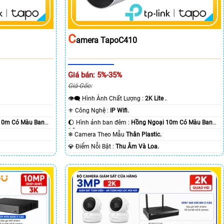
C
Amera TapoC410
Giá bán: 5%-35%
Giá Gốc:
👁️‍🗨 Hình Ành Chất Lượng :
2K Lite .
⚜️ Công Nghệ :
IP Wifi.
10m Có Màu Ban
🌔 Hình ảnh ban đêm :
Hồng Ngoại 10m Có Màu Ban
Ðêm.
❄ Camera Theo Mẫu
Thân Plastic.
️💎 Điểm Nỗi Bật :
Thu Âm Và Loa.