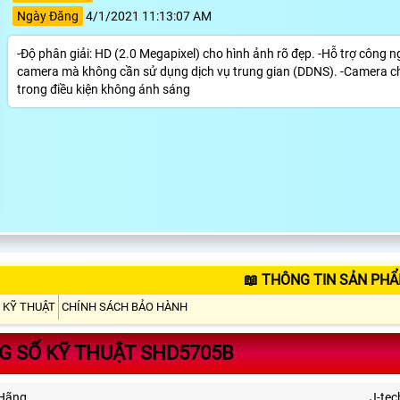
Ngày Đăng
4/1/2021 11:13:07 AM
-Độ phân giải: HD (2.0 Megapixel) cho hình ảnh rõ đẹp. -Hỗ trợ công ngh
camera mà không cần sử dụng dịch vụ trung gian (DDNS). -Camera cho
trong điều kiện không ánh sáng
📖 THÔNG TIN SẢN PH
 KỸ THUẬT
CHÍNH SÁCH BẢO HÀNH
G SỐ KỸ THUẬT SHD5705B
Hãng
J-tec