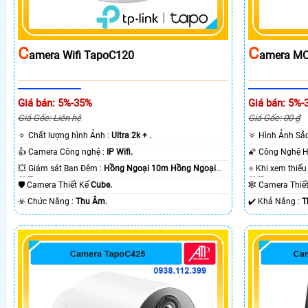
C
C
Amera Wifi TapoC120
Amera MC
Giá bán: 5%-35%
Giá bán: 5%-
Giá Gốc: Liên hệ
Giá Gốc: 00 ₫
🔅 Chất lượng hình Ảnh :
Ultra 2k + .
🔆 Hình Ảnh Sắ
👍 Camera Công nghệ :
IP Wifi.
💥 Giám sát Ban Đêm :
Hồng Ngoại 10m Hồng Ngoại
SMD.
SMD.
🛡 Camera Thiết Kế
Cube.
🕸️ Camera Thi
️☣️ Chức Năng :
Thu Âm.
️✔️ Khả Năng :
T