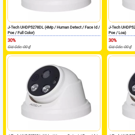
J-Tech UHDP5278DL (4Mp / Human Detect / Face Id /
J-Tech UHDP52
Poe / Full Color)
Poe / Loa)
30%
30%
Giá Gốc: 00 ₫
Giá Gốc: 00 ₫