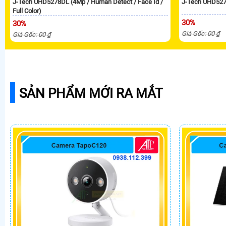
J-Tech UHD5278DL (4Mp / Human Detect / Face Id /
J-Tech UHD527
Full Color)
30%
30%
Giá Gốc: 00 ₫
Giá Gốc: 00 ₫
SẢN PHẨM MỚI RA MẮT