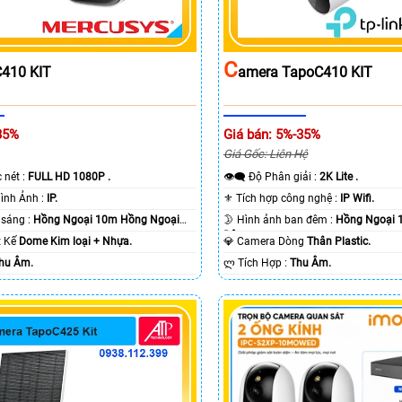
C
410 KIT
Amera TapoC410 KIT
35%
Giá bán: 5%-35%
Giá Gốc: Liên Hệ
c nét :
FULL HD 1080P .
👁️‍🗨 Độ Phân giải :
2K Lite .
🌠 Công Nghệ Hình Ảnh :
IP.
⚜️ Tích hợp công nghệ :
IP Wifi.
⭐ Khi xem thiếu sáng :
Hồng Ngoại 10m Hồng Ngoại
🌛 Hình ảnh ban đêm :
Hồng Ngoại 
Ðêm.
ết Kế
Dome Kim loại + Nhựa.
💎 Camera Dòng
Thân Plastic.
hu Âm.
️ლ Tích Hợp :
Thu Âm.