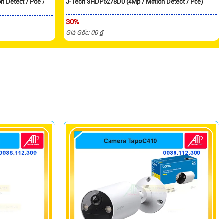
 Detect / Poe /
J-Tech SHDP5278D0 (4Mp / Motion Detect / Poe)
30%
Giá Gốc: 00 ₫