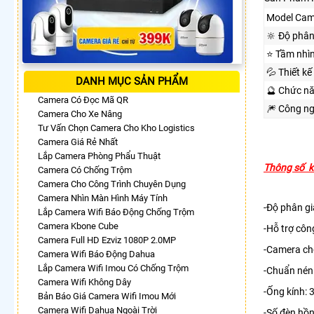
Model Cam
🔆 Độ phân
⭐ Tầm nhì
💦 Thiết kế
DANH MỤC SẢN PHẨM
🔮 Chức n
Camera Có Đọc Mã QR
🎆 Công n
Camera Cho Xe Nâng
Tư Vấn Chọn Camera Cho Kho Logistics
Camera Giá Rẻ Nhất
Lắp Camera Phòng Phẩu Thuật
Thông số k
Camera Có Chống Trộm
Camera Cho Công Trình Chuyên Dụng
Camera Nhìn Màn Hình Máy Tính
-Độ phân gi
Lắp Camera Wifi Báo Động Chống Trộm
Camera Kbone Cube
-Hỗ trợ côn
Camera Full HD Ezviz 1080P 2.0MP
-Camera cho
Camera Wifi Báo Động Dahua
Lắp Camera Wifi Imou Có Chống Trộm
-Chuẩn nén
Camera Wifi Không Dây
-Ống kính:
Bản Báo Giá Camera Wifi Imou Mới
Camera Wifi Dahua Ngoài Trời
-Số đèn hồ