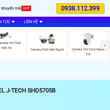
0938.112.399
 khuyến mãi
Hot!
N TỨC
LIÊN HỆ
amera Hik Phát
Hiện Xe
Camera 360 Ezviz Ngoài
Camera Phát Hiện Người
Trời
EL J-TECH SHD5705B