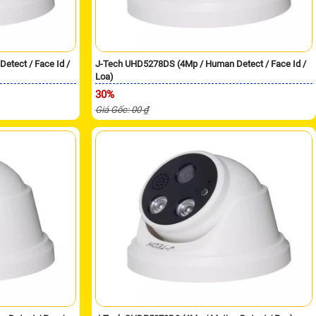
tect / Face Id /
J-Tech UHD5278DS (4Mp / Human Detect / Face Id /
Loa)
30%
Giá Gốc: 00 ₫