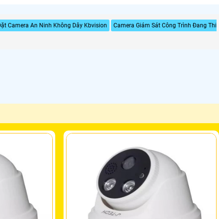
Đặt Camera An Ninh Không Dây Kbvision
Camera Giám Sát Công Trình Đang Thi