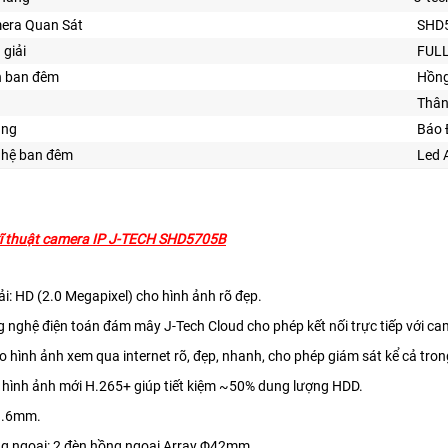
era Quan Sát
SHD
 giải
FULL
n ban đêm
Hồng
Thân
ăng
Báo 
ghệ ban đêm
Led 
ĩ thuật camera IP J-TECH SHD5705B
ải: HD (2.0 Megapixel) cho hình ảnh rõ đẹp.
g nghệ điện toán đám mây J-Tech Cloud cho phép kết nối trực tiếp với
 hình ảnh xem qua internet rõ, đẹp, nhanh, cho phép giám sát kể cả tron
 hình ảnh mới H.265+ giúp tiết kiệm ~50% dung lượng HDD.
 3.6mm.
ng ngoại: 2 đèn hồng ngoại Array Φ42mm.