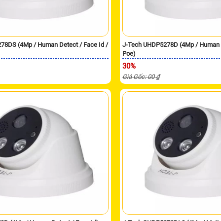
78DS (4Mp / Human Detect / Face Id /
J-Tech UHDP5278D (4Mp / Human De
Poe)
30%
Giá Gốc: 00 ₫