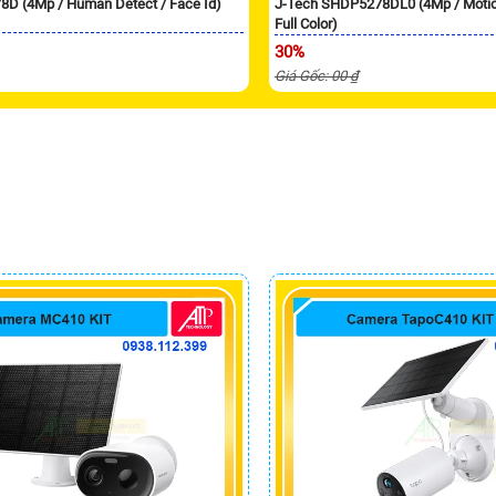
8D (4Mp / Human Detect / Face Id)
J-Tech SHDP5278DL0 (4Mp / Motion
Full Color)
30%
Giá Gốc: 00 ₫