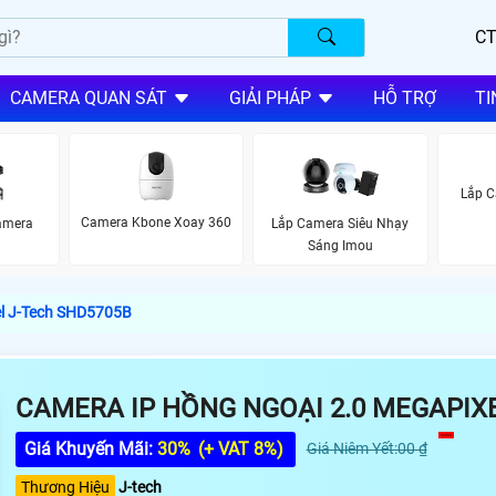
CT
CAMERA QUAN SÁT
GIẢI PHÁP
HỖ TRỢ
TI
Lắp C
Camera Kbone Xoay 360
Camera
Lắp Camera Siêu Nhạy
Sáng Imou
el J-Tech SHD5705B
CAMERA IP HỒNG NGOẠI 2.0 MEGAPIX
Giá Khuyến Mãi:
30%
(+ VAT 8%)
Giá Niêm Yết:00 ₫
Thương Hiệu
J-tech