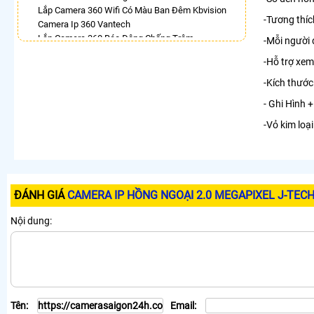
Lắp Camera 360 Wifi Có Màu Ban Đêm Kbvision
-Tương thíc
Camera Ip 360 Vantech
Lắp Camera 360 Báo Động Chống Trộm
-Mỗi người
Camera Visioncop 360
-Hỗ trợ xem
Camera Xoay 360 Kbvision Giá Rẻ
Camera Wifi 360 Full Color
-Kích thước
Lắp Camera Wifi Dahua Xoay 360 Giá Rẻ
- Ghi Hình 
Camera Wifi 360 Full Color Dahua
-Vỏ kim loạ
LẮP CAMERA THEO NHU CẦU
Lắp Camera Văn Phòng Giá Rẻ
Lắp Camera Nhà Xưởng Giá Rẻ
Lắp Camera Gia Đình Giá Rẻ
Lắp Camera Kho Hàng Giá Rẻ
ĐÁNH GIÁ
CAMERA IP HỒNG NGOẠI 2.0 MEGAPIXEL J-TEC
Lắp Camera Cửa Hàng Giá Rẻ
Nội dung:
Lắp Camera Wifi Giá Rẻ Chính Hãng
Lắp Camera Công Trình Giá Rẻ
Camera 360 Giá Rẻ
Tên:
Email: