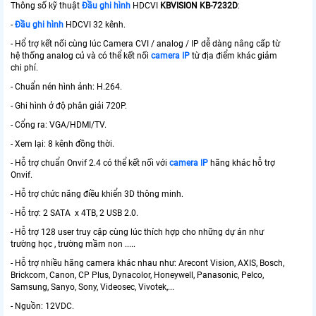
Thông số kỹ thuật
Đầu ghi hình
HDCVI
KBVISION KB-7232D
:
-
Đầu ghi hình
HDCVI 32 kênh.
- Hổ trợ kết nối cùng lúc Camera CVI / analog / IP dễ dàng nâng cấp từ
hệ thống analog củ và có thể kết nối
camera IP
từ địa điểm khác giảm
chi phí.
- Chuẩn nén hình ảnh: H.264.
- Ghi hình ở độ phân giải 720P.
- Cổng ra: VGA/HDMI/TV.
- Xem lại: 8 kênh đồng thời.
- Hỗ trợ chuẩn Onvif 2.4 có thể kết nối với
camera IP
hãng khác hỗ trợ
Onvif.
- Hỗ trợ chức năng điều khiển 3D thông minh.
- Hỗ trợ: 2 SATA x 4TB, 2 USB 2.0.
- Hỗ trợ 128 user truy cập cùng lúc thích hợp cho những dự án như
trường học , trường mầm non .....
- Hỗ trợ nhiều hãng camera khác nhau như: Arecont Vision, AXIS, Bosch,
Brickcom, Canon, CP Plus, Dynacolor, Honeywell, Panasonic, Pelco,
Samsung, Sanyo, Sony, Videosec, Vivotek,...
- Nguồn: 12VDC.