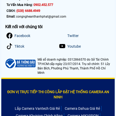
0902.452.577
Tư Vấn Mua Hàng:
(028) 6688.4949
CSKH:
Email:
congngheanthanhphat@gmail.com
Kết nối với chúng tôi
Facebook
Twitter
Tiktok
Youtube
Mã số doanh nghiệp: 0312866570 do Sở Tài Chính
TP.HCM cấp ngày 23/07/2014. Trụ sở chính: 51 Lũy
Bán Bích, Phường Phú Thạnh, Thành Phố Hồ Chí
Minh
ĐƠN VỊ TRỰC TIẾP THI CÔNG LẮP ĐẶT HỆ THỐNG CAMERA AN
NINH
Lắp Camera Vantech Giá Rẻ
Camera Dahua Giá Rẻ
Camera Kbvision Chính Hãng
Camera HIKVISION