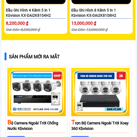
Đầu Ghi Hình 4 Kênh 5 In 1
Đầu Ghi Hình 8 Kênh 5 In 1
Kbvision KX-DAi2K8104H2
Kbvision KX-DAi2K8108H2
8,200,000 ₫
13,000,000 ₫
Giá Gốc: 8,200,000 ₫
Giá Gốc: 13,000,000 ₫
SẢN PHẨM MỚI RA MẮT
B
T
Ộ Camera Ngoài Trời Chống
Rọn Bộ Camera Ngoài Trời Xoay
Nước Kbvision
360 Kbvision