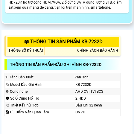
HD720P, hỗ trợ cổng HDMI/VGA, 2 ổ cứng SATA dung lượng 8TB, giám
sát xem qua mạng dễ dàng, tiện lợi trên màn hình, smartphone,. .
📖 THÔNG TIN SẢN PHẨM KB-7232D
THÔNG SỐ KỸ THUẬT
CHÍNH SÁCH BẢO HÀNH
THÔNG TIN SẢN PHẨM ĐẦU GHI HÌNH KB-7232D
✳️ Hãng Sản Xuất
VanTech
💦 Model Đầu Ghi Hình
KB-7232D
⚙ Công nghệ
AHD CVI TVI BCS
🌚 Số Ổ Cứng Hổ Trợ
2 HDD
🎨 Thiết Kế Phù Hợp
Đầu Ghi 32 kênh
🎑 Ưu Điểm Nên Quan Tâm
ONVIF