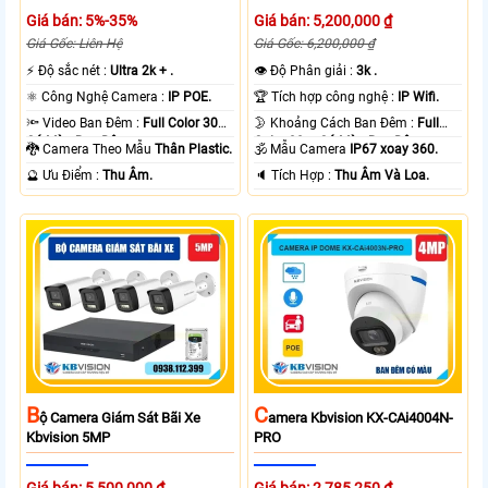
Giá bán: 5%-35%
Giá bán: 5,200,000 ₫
Giá Gốc: Liên Hệ
Giá Gốc: 6,200,000 ₫
️⚡ Độ sắc nét :
Ultra 2k + .
👁 Độ Phân giải :
3k .
⚛️ Công Nghệ Camera :
IP POE.
🏆 Tích hợp công nghệ :
IP Wifi.
🔦 Video Ban Đêm :
Full Color 30m
🌛 Khoảng Cách Ban Đêm :
Full
Có Màu Ban Ðêm.
Color 30m Có Màu Ban Ðêm.
🐉️ Camera Theo Mẫu
Thân Plastic.
🕉️ Mẫu Camera
IP67 xoay 360.
️🔮 Ưu Điểm :
Thu Âm.
️🔈 Tích Hợp :
Thu Âm Và Loa.
B
C
Ộ Camera Giám Sát Bãi Xe
Amera Kbvision KX-CAi4004N-
Kbvision 5MP
PRO