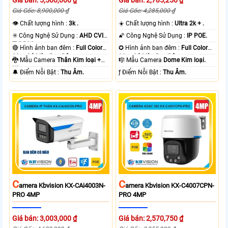
Giá bán: 5,500,000 ₫
Giá bán: 2,785,250 ₫
Giá Gốc: 8,900,000 ₫
Giá Gốc: 4,285,000 ₫
👁 Chất lượng hình :
3k .
☀️ Chất lượng hình :
Ultra 2k + .
✳️ Công Nghệ Sử Dụng :
AHD CVI
🌠 Công Nghệ Sử Dụng :
IP POE.
TVI BCS.
🔴 Hình ảnh ban đêm :
Full Color
✪ Hình ảnh ban đêm :
Full Color
80m Có Màu Ban Ðêm.
30m Có Màu Ban Ðêm.
🐉️ Mẫu Camera
Thân Kim loại +
🎼️ Mẫu Camera
Dome Kim loại.
Nhựa.
️🔔 Điểm Nỗi Bật :
Thu Âm.
️ƒ Điểm Nỗi Bật :
Thu Âm.
C
C
Amera Kbvision KX-CAi4003N-
Amera Kbvision KX-C4007CPN-
PRO 4MP
PRO 4MP
Giá bán: 3,003,000 ₫
Giá bán: 2,570,750 ₫