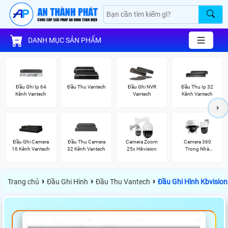
DANH MỤC SẢN PHẨM
Đầu Ghi Ip 64
Đầu Thu Vantech
Đầu Ghi NVR
Đầu Thu Ip 32
Kênh Vantech
Vantech
Kênh Vantech
Đầu Ghi Camera
Đầu Thu Camera
Camera Zoom
Camera 360
16 Kênh Vantech
32 Kênh Vantech
25x Hikvision
Trong Nhà
Hikvision
›
›
›
Trang chủ
Đầu Ghi Hình
Đầu Thu Vantech
Đầu Ghi Hình Kbvisio