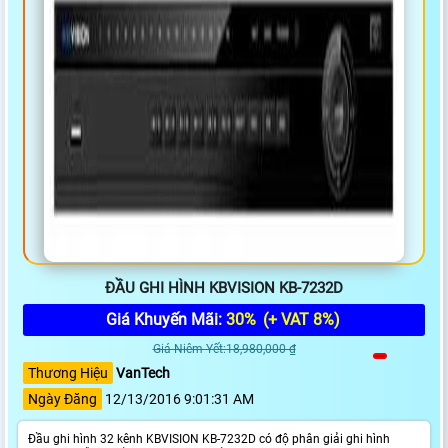
ĐẦU GHI HÌNH KBVISION KB-7232D
Giá Khuyến Mãi:
30%
(+ VAT 8%)
Giá Niêm Yết:18,980,000 ₫
Thương Hiệu
VanTech
Ngày Đăng
12/13/2016 9:01:31 AM
Đầu ghi hình 32 kênh KBVISION KB-7232D có độ phân giải ghi hình