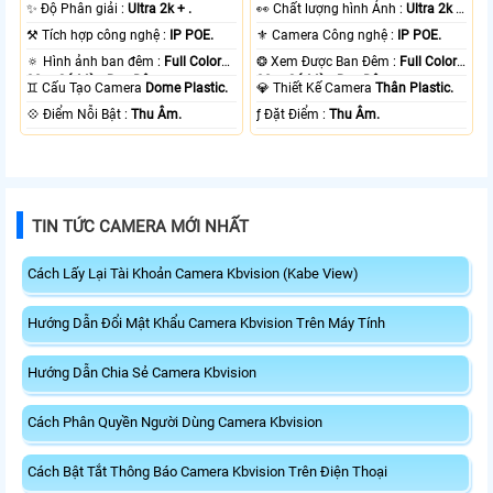
✨ Độ Phân giải :
Ultra 2k + .
️👀 Chất lượng hình Ảnh :
Ultra 2k +
.
⚒ Tích hợp công nghệ :
IP POE.
⚜️ Camera Công nghệ :
IP POE.
🔅 Hình ảnh ban đêm :
Full Color
❂ Xem Được Ban Đêm :
Full Color
30m Có Màu Ban Ðêm.
30m Có Màu Ban Ðêm.
♊ Cấu Tạo Camera
Dome Plastic.
💎 Thiết Kế Camera
Thân Plastic.
️💠 Điểm Nỗi Bật :
Thu Âm.
️ƒ Đặt Điểm :
Thu Âm.
TIN TỨC CAMERA MỚI NHẤT
Cách Lấy Lại Tài Khoản Camera Kbvision (Kabe View)
Hướng Dẫn Đổi Mật Khẩu Camera Kbvision Trên Máy Tính
Hướng Dẫn Chia Sẻ Camera Kbvision
Cách Phân Quyền Người Dùng Camera Kbvision
Cách Bật Tắt Thông Báo Camera Kbvision Trên Điện Thoại