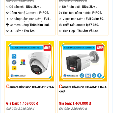
Giá Gốc: 4,620,000 ₫
Giá Gốc: 3,955,000 ₫
✨ Độ sắc nét :
Ultra 2k + .
✨ Độ Phân giải :
Ultra 2k + .
⚙ Công Nghệ Camera :
IP POE.
👍 Tích hợp công nghệ :
IP POE.
🔅 Khoảng Cách Ban Đêm :
Full
🔅 Video Ban Đêm :
Full Color 50m
Color 50m Có Màu Ban Ðêm.
Có Màu Ban Ðêm.
🐉️ Camera Dòng
Thân Kim loại.
🕸️ Thiết Kế Camera
Ip67 360.
️💎 Ưu Điểm :
Thu Âm.
️💠 Tích Hợp :
Thu Âm Và Loa.
C
C
Amera Kbvision KX-AD4112N-A
Amera Kbvision KX-AD4111N-A
4MP
Giá bán: 1,469,000 ₫
Giá bán: 1,469,000 ₫
Giá Gốc: 2,260,000 ₫
Giá Gốc: 2,260,000 ₫