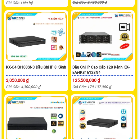
Giá Gốc: 3,730,000 ₫
Giá Gốc: Liên hệ
KX-C4K8108SN3 Đầu Ghi IP 8 Kênh
Đầu Ghi IP Cao Cấp 128 Kênh KX-
EAi4K816128N4
3,050,000 ₫
125,500,000 ₫
Giá Gốc: 4,300,000 ₫
Giá Gốc: 179,137,000 ₫