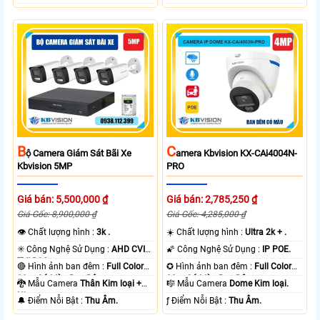
B
C
Ộ Camera Giám Sát Bãi Xe
Amera Kbvision KX-CAi4004N-
Kbvision 5MP
PRO
Giá bán: 5,500,000 ₫
Giá bán: 2,785,250 ₫
Giá Gốc: 8,900,000 ₫
Giá Gốc: 4,285,000 ₫
👁 Chất lượng hình :
3k .
☀️ Chất lượng hình :
Ultra 2k + .
✳️ Công Nghệ Sử Dụng :
AHD CVI
🌠 Công Nghệ Sử Dụng :
IP POE.
TVI BCS.
🔴 Hình ảnh ban đêm :
Full Color
✪ Hình ảnh ban đêm :
Full Color
80m Có Màu Ban Ðêm.
30m Có Màu Ban Ðêm.
🐉️ Mẫu Camera
Thân Kim loại +
🎼️ Mẫu Camera
Dome Kim loại.
Nhựa.
️🔔 Điểm Nỗi Bật :
Thu Âm.
️ƒ Điểm Nỗi Bật :
Thu Âm.