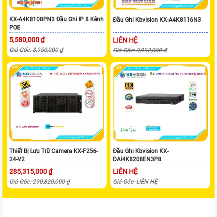
KX-A4K8108PN3 Đầu Ghi IP 8 Kênh
Đầu Ghi Kbvision KX-A4K8116N3
POE
5,580,000 ₫
LIÊN HỆ
Giá Gốc: 8,950,000 ₫
Giá Gốc: 3,992,000 ₫
Thiết Bị Lưu Trữ Camera KX-F256-
Đầu Ghi Kbvision KX-
24-V2
DAi4K8208EN3P8
285,315,000 ₫
LIÊN HỆ
Giá Gốc: 290,820,000 ₫
Giá Gốc: LIÊN HỆ