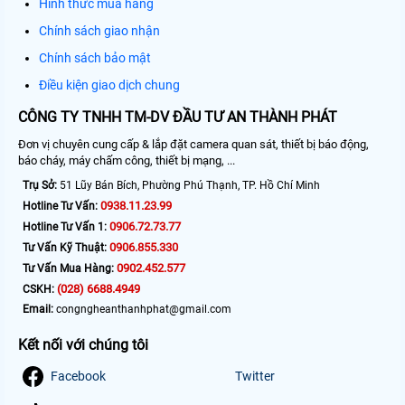
Hình thức mua hàng
Chính sách giao nhận
Chính sách bảo mật
Điều kiện giao dịch chung
CÔNG TY TNHH TM-DV ĐẦU TƯ AN THÀNH PHÁT
Đơn vị chuyên cung cấp & lắp đặt camera quan sát, thiết bị báo động,
báo cháy, máy chấm công, thiết bị mạng, ...
Trụ Sở:
51 Lũy Bán Bích, Phường Phú Thạnh, TP. Hồ Chí Minh
0938.11.23.99
Hotline Tư Vấn:
0906.72.73.77
Hotline Tư Vấn 1:
0906.855.330
Tư Vấn Kỹ Thuật:
0902.452.577
Tư Vấn Mua Hàng:
(028) 6688.4949
CSKH:
Email:
congngheanthanhphat@gmail.com
Kết nối với chúng tôi
Facebook
Twitter