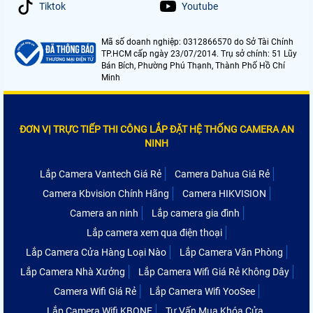
Tiktok
Youtube
Mã số doanh nghiệp: 0312866570 do Sở Tài Chính
TP.HCM cấp ngày 23/07/2014. Trụ sở chính: 51 Lũy
Bán Bích, Phường Phú Thạnh, Thành Phố Hồ Chí
Minh
ĐƠN VỊ TRỰC TIẾP THI CÔNG LẮP ĐẶT HỆ THỐNG CAMERA AN
NINH
Lắp Camera Vantech Giá Rẻ
Camera Dahua Giá Rẻ
Camera Kbvision Chính Hãng
Camera HIKVISION
Camera an ninh
Lắp camera gia đình
Lắp camera xem qua điện thoại
Lắp Camera Cửa Hàng Loại Nào
Lắp Camera Văn Phòng
Lắp Camera Nhà Xưởng
Lắp Camera Wifi Giá Rẻ Không Dây
Camera Wifi Giá Rẻ
Lắp Camera Wifi YooSee
Lắp Camera Wifi KBONE
Tư Vấn Mua Khóa Cửa