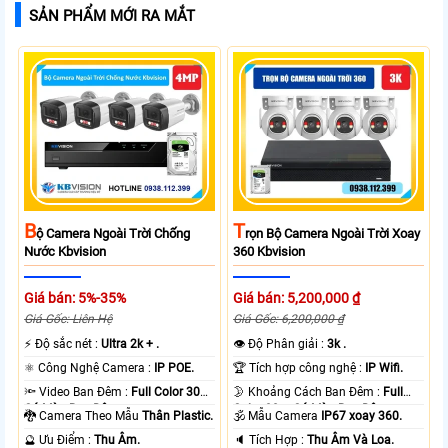
SẢN PHẨM MỚI RA MẮT
B
T
Ộ Camera Ngoài Trời Chống
Rọn Bộ Camera Ngoài Trời Xoay
Nước Kbvision
360 Kbvision
Giá bán: 5%-35%
Giá bán: 5,200,000 ₫
Giá Gốc: Liên Hệ
Giá Gốc: 6,200,000 ₫
️⚡ Độ sắc nét :
Ultra 2k + .
👁 Độ Phân giải :
3k .
⚛️ Công Nghệ Camera :
IP POE.
🏆 Tích hợp công nghệ :
IP Wifi.
🔦 Video Ban Đêm :
Full Color 30m
🌛 Khoảng Cách Ban Đêm :
Full
Có Màu Ban Ðêm.
Color 30m Có Màu Ban Ðêm.
🐉️ Camera Theo Mẫu
Thân Plastic.
🕉️ Mẫu Camera
IP67 xoay 360.
️🔮 Ưu Điểm :
Thu Âm.
️🔈 Tích Hợp :
Thu Âm Và Loa.