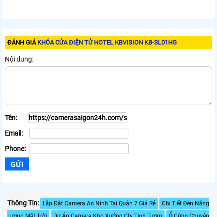
ĐÁNH GIÁ
KHÓA CỬA ĐIỆN TỬ HOTEL KBVISION KB-SL01HG
Nội dung:
Tên:
Email:
Phone:
Thông Tin:
Lắp Đặt Camera An Ninh Tại Quận 7 Giá Rẻ
Chi Tiết Đèn Năng
Lượng Mặt Trời
Dự Án Camera Kho Xưởng Cty Tinh Tươm
Ổ Cứng Chuyên