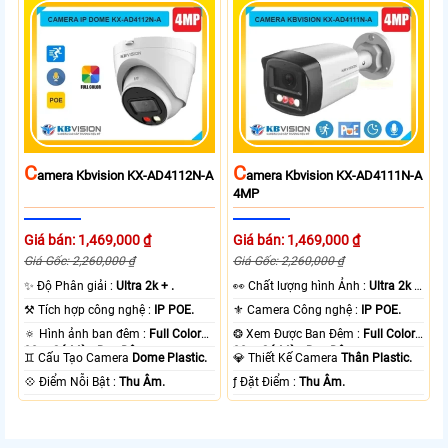
C
C
Amera Kbvision KX-AD4112N-A
Amera Kbvision KX-AD4111N-A
4MP
Giá bán: 1,469,000 ₫
Giá bán: 1,469,000 ₫
Giá Gốc: 2,260,000 ₫
Giá Gốc: 2,260,000 ₫
✨ Độ Phân giải :
Ultra 2k + .
️👀 Chất lượng hình Ảnh :
Ultra 2k +
.
⚒ Tích hợp công nghệ :
IP POE.
⚜️ Camera Công nghệ :
IP POE.
🔅 Hình ảnh ban đêm :
Full Color
❂ Xem Được Ban Đêm :
Full Color
30m Có Màu Ban Ðêm.
30m Có Màu Ban Ðêm.
♊ Cấu Tạo Camera
Dome Plastic.
💎 Thiết Kế Camera
Thân Plastic.
️💠 Điểm Nỗi Bật :
Thu Âm.
️ƒ Đặt Điểm :
Thu Âm.