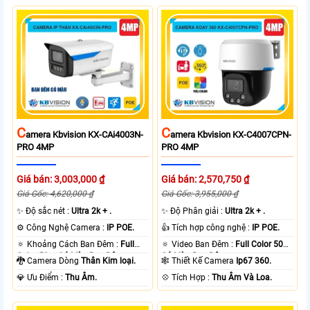
C
C
Amera Kbvision KX-CAi4003N-
Amera Kbvision KX-C4007CPN-
PRO 4MP
PRO 4MP
Giá bán: 3,003,000 ₫
Giá bán: 2,570,750 ₫
Giá Gốc: 4,620,000 ₫
Giá Gốc: 3,955,000 ₫
✨ Độ sắc nét :
Ultra 2k + .
✨ Độ Phân giải :
Ultra 2k + .
⚙ Công Nghệ Camera :
IP POE.
👍 Tích hợp công nghệ :
IP POE.
🔅 Khoảng Cách Ban Đêm :
Full
🔅 Video Ban Đêm :
Full Color 50m
Color 50m Có Màu Ban Ðêm.
Có Màu Ban Ðêm.
🐉️ Camera Dòng
Thân Kim loại.
🕸️ Thiết Kế Camera
Ip67 360.
️💎 Ưu Điểm :
Thu Âm.
️💠 Tích Hợp :
Thu Âm Và Loa.