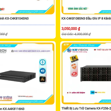
Kênh KX-C4K8104SN3
KX-C4K8108SN3 Đầu Ghi IP 8 Kênh
3,050,000 ₫
,000 ₫
Giá Gốc: 4,300,000 ₫
Thiết Bị Lưu Trữ Camera KX-F256-
ion KX-A4K8116N3