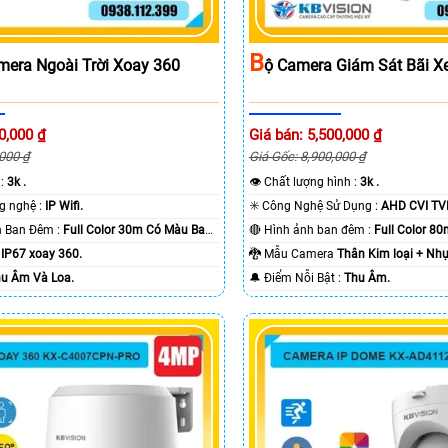
B
mera Ngoài Trời Xoay 360
Ộ Camera Giám Sát Bãi X
0,000 ₫
Giá bán: 5,500,000 ₫
,000 ₫
Giá Gốc: 8,900,000 ₫
 :
3k .
👁 Chất lượng hình :
3k .
🏆 Tích hợp công nghệ :
IP Wifi.
✳️ Công Nghệ Sử Dụng :
AHD CVI TVI
🌛 Khoảng Cách Ban Đêm :
Full Color 30m Có Màu Ban
🔴 Hình ảnh ban đêm :
Full Color 8
a
IP67 xoay 360.
🐉️ Mẫu Camera
Thân Kim loại + Nhự
u Âm Và Loa.
️🔔 Điểm Nỗi Bật :
Thu Âm.