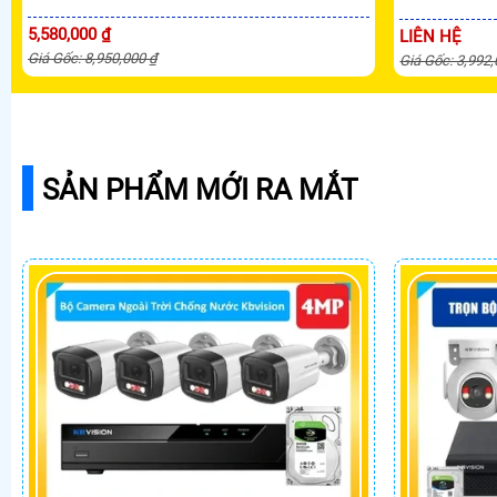
5,580,000 ₫
LIÊN HỆ
Giá Gốc: 8,950,000 ₫
Giá Gốc: 3,992
SẢN PHẨM MỚI RA MẮT