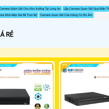
 Camera Giám Sát Cho Kho Xưởng Tại Long An
Lắp Camera Quan Sát Qua Điện Th
era Nhà Máy Giá Rẻ Trọn Bộ
Camera Quan Sát Cửa Hàng Có Ghi Âm
Á RẺ