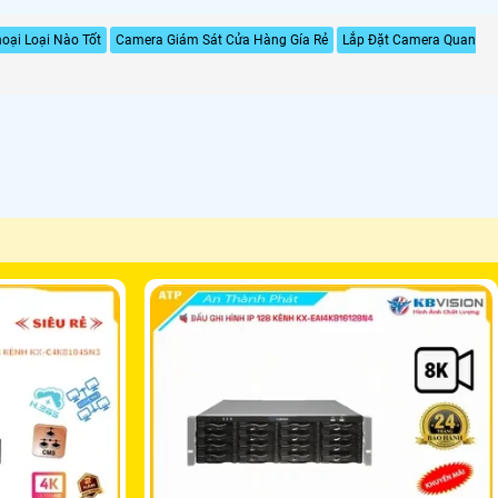
oại Loại Nào Tốt
Camera Giám Sát Cửa Hàng Gía Rẻ
Lắp Đặt Camera Quan