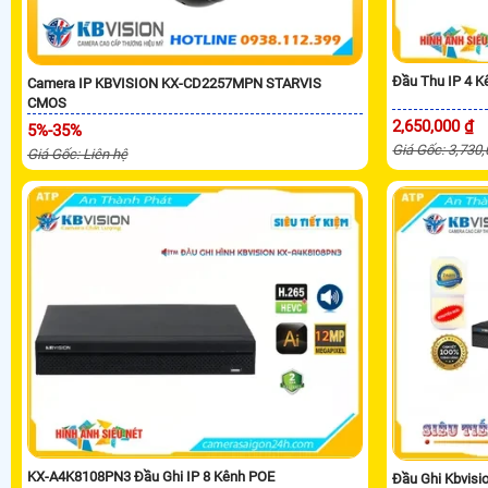
Đầu Thu IP 4 
Camera IP KBVISION KX-CD2257MPN STARVIS
CMOS
2,650,000 ₫
5%-35%
Giá Gốc: 3,730
Giá Gốc: Liên hệ
KX-A4K8108PN3 Đầu Ghi IP 8 Kênh POE
Đầu Ghi Kbvis