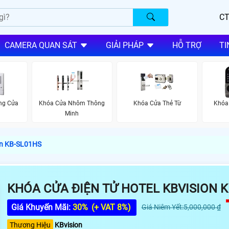
CT
CAMERA QUAN SÁT
GIẢI PHÁP
HỖ TRỢ
TI
ng Cửa
Khóa Cửa Nhôm Thông
Khóa Cửa Thẻ Từ
Khóa 
Minh
on KB-SL01HS
KHÓA CỬA ĐIỆN TỬ HOTEL KBVISION K
Giá Khuyến Mãi:
30%
(+ VAT 8%)
Giá Niêm Yết:5,000,000 ₫
Thương Hiệu
KBvision