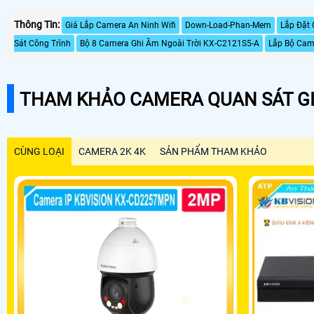
Thông Tin:
Giá Lắp Camera An Ninh Wifi
Down-Load-Phan-Mem
Lắp Đặt
Sát Công Trình
Bộ 8 Camera Ghi Âm Ngoài Trời KX-C2121S5-A
Lắp Bộ Cam
THAM KHẢO CAMERA QUAN SÁT GI
CÙNG LOẠI
CAMERA 2K 4K
SẢN PHẨM THAM KHẢO