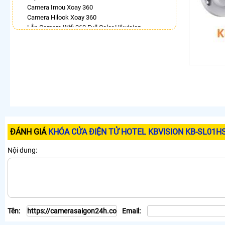
Camera Imou Xoay 360
Camera Hilook Xoay 360
Lắp Camera Wifi 360 Full Color Hikvision
Camera 360 Báo Động Ezviz
Lắp Camera Samsung Xoay 360 Toàn Cảnh
Lắp Camera Wifi Dahua Xoay 360
Lắp Camera 360Có Báo Động
Camera Visioncop 360
LẮP CAMERA THEO NHU CẦU
Lắp Camera Văn Phòng Giá Rẻ
Lắp Camera Nhà Xưởng Giá Rẻ
Lắp Camera Gia Đình Giá Rẻ
ĐÁNH GIÁ
KHÓA CỬA ĐIỆN TỬ HOTEL KBVISION KB-SL01H
Lắp Camera Kho Hàng Giá Rẻ
Lắp Camera Cửa Hàng Giá Rẻ
Nội dung:
Lắp Camera Wifi Giá Rẻ Chính Hãng
Lắp Camera Công Trình Giá Rẻ
Camera 360 Giá Rẻ
Tên:
Email: