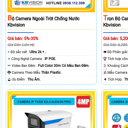
B
T
Ộ Camera Ngoài Trời Chống Nước
Rọn Bộ Ca
Kbvision
Kbvision
Giá bán: 5%-35%
Giá bán: 5,20
Giá Gốc: Liên Hệ
Giá Gốc: 6,200
️⚡ Độ sắc nét :
Ultra 2k + .
👁 Độ Phân giải
⚛️ Công Nghệ Camera :
IP POE.
🔦 Video Ban Đêm :
Full Color 30m Có Màu Ban Ðêm.
Ðêm.
🐉️ Camera Theo Mẫu
Thân Plastic.
🕉️ Mẫu Camer
️🔮 Ưu Điểm :
Thu Âm.
️🔈 Tích Hợp :
Th