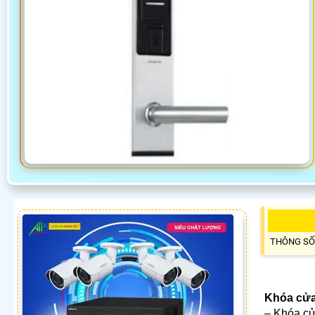
THÔNG SỐ
Khóa cửa
– Khóa cử