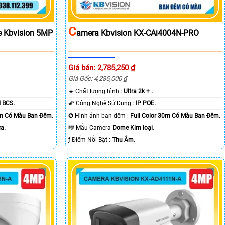
C
e Kbvision 5MP
Amera Kbvision KX-CAi4004N-PRO
Giá bán: 2,785,250 ₫
Giá Gốc: 4,285,000 ₫
☀️ Chất lượng hình :
Ultra 2k + .
 BCS.
🌠 Công Nghệ Sử Dụng :
IP POE.
0m Có Màu Ban Ðêm.
✪ Hình ảnh ban đêm :
Full Color 30m Có Màu Ban Ðêm.
a.
🎼️ Mẫu Camera
Dome Kim loại.
️ƒ Điểm Nỗi Bật :
Thu Âm.