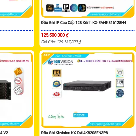
Đầu Ghi IP Cao Cấp 128 Kênh KX-EAi4K816128N4
125,500,000 ₫
Giá Gốc: 179,137,000 ₫
24-V2
Đầu Ghi Kbvision KX-DAi4K8208EN3P8