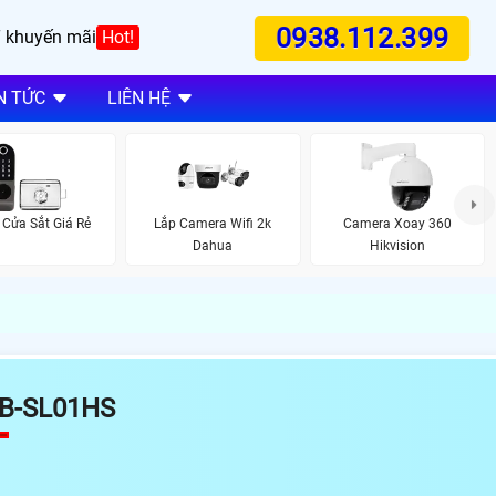
0938.112.399
 khuyến mãi
Hot!
N TỨC
LIÊN HỆ
Cửa Sắt Giá Rẻ
Lắp Camera Wifi 2k
Camera Xoay 360
Dahua
Hikvision
B-SL01HS