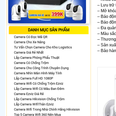
– Lưu trữ 
– Mở khóa
– Báo độn
– Báo độn
– Đa quản
DANH MỤC SẢN PHẨM
– Màu sắc
Camera Có Đọc Mã QR
– Thương
Camera Cho Xe Nâng
– Sản xuấ
Tư Vấn Chọn Camera Cho Kho Logistics
– Bảo hàn
Camera Giá Rẻ Nhất
Lắp Camera Phòng Phẩu Thuật
Camera Có Chống Trộm
Camera Cho Công Trình Chuyên Dụng
Camera Nhìn Màn Hình Máy Tính
Lắp Camera Full HD 1080P
Camera Wifi Có Chống Trộm Ezviz
Lắp Camera Wifi Có Màu Ban Đêm
Camera Ezviz Giá Rẻ
Lắp Camera Hikvision Chống Trộm
Lắp Camera WifiThân Ezviz
Camera Wifi Trong Nhà Chính Hãng Hikvision
Top 5 Camera Wifi 360 Nên Mua