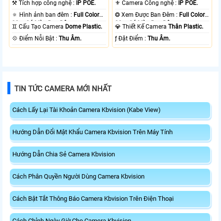
⚒ Tích hợp công nghệ :
IP POE.
⚜️ Camera Công nghệ :
IP POE.
🔅 Hình ảnh ban đêm :
Full Color
❂ Xem Được Ban Đêm :
Full Color
30m Có Màu Ban Ðêm.
30m Có Màu Ban Ðêm.
♊ Cấu Tạo Camera
Dome Plastic.
💎 Thiết Kế Camera
Thân Plastic.
️💠 Điểm Nỗi Bật :
Thu Âm.
️ƒ Đặt Điểm :
Thu Âm.
TIN TỨC CAMERA MỚI NHẤT
Cách Lấy Lại Tài Khoản Camera Kbvision (Kabe View)
Hướng Dẫn Đổi Mật Khẩu Camera Kbvision Trên Máy Tính
Hướng Dẫn Chia Sẻ Camera Kbvision
Cách Phân Quyền Người Dùng Camera Kbvision
Cách Bật Tắt Thông Báo Camera Kbvision Trên Điện Thoại
Cách Chỉnh Ngày Giờ Cho Camera Kbvision