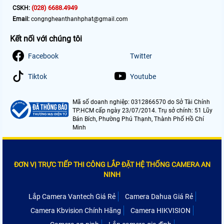
(028) 6688.4949
CSKH:
Email:
congngheanthanhphat@gmail.com
Kết nối với chúng tôi
Facebook
Twitter
Tiktok
Youtube
Mã số doanh nghiệp: 0312866570 do Sở Tài Chính
TP.HCM cấp ngày 23/07/2014. Trụ sở chính: 51 Lũy
Bán Bích, Phường Phú Thạnh, Thành Phố Hồ Chí
Minh
ĐƠN VỊ TRỰC TIẾP THI CÔNG LẮP ĐẶT HỆ THỐNG CAMERA AN
NINH
Lắp Camera Vantech Giá Rẻ
Camera Dahua Giá Rẻ
Camera Kbvision Chính Hãng
Camera HIKVISION