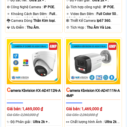
✨ Độ sắc nét :
Ultra 2k + .
✨ Độ Phân giải :
Ultra 2k + .
⚙ Công Nghệ Camera :
IP POE.
👍 Tích hợp công nghệ :
IP POE.
🔅 Khoảng Cách Ban Đêm :
Full
🔅 Video Ban Đêm :
Full Color 50m
Color 50m Có Màu Ban Ðêm.
Có Màu Ban Ðêm.
🐉️ Camera Dòng
Thân Kim loại.
🕸️ Thiết Kế Camera
Ip67 360.
️💎 Ưu Điểm :
Thu Âm.
️💠 Tích Hợp :
Thu Âm Và Loa.
C
C
Amera Kbvision KX-AD4112N-A
Amera Kbvision KX-AD4111N-A
4MP
Giá bán: 1,469,000 ₫
Giá bán: 1,469,000 ₫
Giá Gốc: 2,260,000 ₫
Giá Gốc: 2,260,000 ₫
✨ Độ Phân giải :
Ultra 2k + .
️👀 Chất lượng hình Ảnh :
Ultra 2k +
.