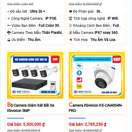
Giá Gốc: Liên Hệ
Giá Gốc: 6,200,000 ₫
️⚡ Độ sắc nét :
Ultra 2k + .
👁 Độ Phân giải :
3k .
⚛️ Công Nghệ Camera :
IP POE.
🏆 Tích hợp công nghệ :
IP Wifi.
🔦 Video Ban Đêm :
Full Color 30m
🌛 Khoảng Cách Ban Đêm :
Full
Có Màu Ban Ðêm.
Color 30m Có Màu Ban Ðêm.
🐉️ Camera Theo Mẫu
Thân Plastic.
🕉️ Mẫu Camera
IP67 xoay 360.
️🔮 Ưu Điểm :
Thu Âm.
️🔈 Tích Hợp :
Thu Âm Và Loa.
B
C
Ộ Camera Giám Sát Bãi Xe
Amera Kbvision KX-CAi4004N-
Kbvision 5MP
PRO
Giá bán: 5,500,000 ₫
Giá bán: 2,785,250 ₫
Giá Gốc: 8,900,000 ₫
Giá Gốc: 4,285,000 ₫