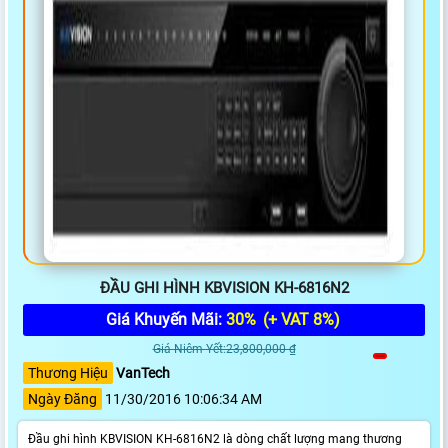
ĐẦU GHI HÌNH KBVISION KH-6816N2
Giá Khuyến Mãi:
30%
(+ VAT 8%)
Giá Niêm Yết:23,800,000 ₫
Thương Hiệu
VanTech
Ngày Đăng
11/30/2016 10:06:34 AM
Đầu ghi hình KBVISION KH-6816N2 là dòng chất lượng mang thương