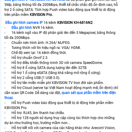
5Mp, băng thông tối đa 200Mbps, thiết kế chắc chắc độ ổn định cao, hỗ
trợ 2 ổ cứng SATA. Tích hợp Push video báo động qua thiết bị di động
trên phần mềm
KBVISION Pro.
Đầu ghi hình
camera IP
16 kênh
KBVISION KH-6816N2
:
-
Đầu ghi hình
NVR 16 kênh.
- 16 kênh ngõ vào IP độ phân giải lên đến 5 Megapixel, băng thông
tối đa 200Mbps.
- Chuẩn nén hình ảnh: H.264/ MJPEG.
- Tương thích với tín hiệu ngõ ra: VGA/ HDMI.
- Chế độ xem lại: 16 kênh đồng thời.
- Hỗ trợ chuẩn Onvif 2.3.
- Hỗ trợ điều khiển thông minh 3D với camera SpeedDome.
- Hỗ trợ 8 ổ cứng SATA dung lượng lên đến 32TB.
- Hỗ trợ 1 ổ cứng eSATA (tăng khả năng mở rộng ổ cứng).
- Hỗ trợ 2 cổng USB (1 USB 3.0).
- Hỗ trợ tên miền miễn phí KBVISION.TV trọn đời sản phẩm.
- Hỗ trợ Cloud (server tại Việt Nam hoạt động mạnh mẽ, ổn định) chỉ
cần scan QR Code: Dễ dàng cài đặt,
quan sát qua phần mềm trên điện
thoại.
- Hỗ trợ Push video báo động qua thiết bị di động trên phần mềm
KBVISION Pro.
- Hỗ trợ: RJ45, âm thanh hai chiều.
- Hỗ trợ 128 người sử dụng truy cập cùng lúc thích hợp cho những
dự án như trường học, trường mầm non…
- Hỗ trợ kết nối với camera của các hãng khác như: Arecont Vision,