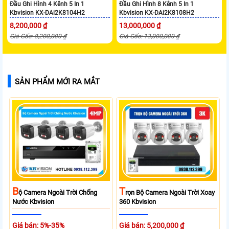
Đầu Ghi Hình 4 Kênh 5 In 1
Đầu Ghi Hình 8 Kênh 5 In 1
Kbvision KX-DAi2K8104H2
Kbvision KX-DAi2K8108H2
8,200,000 ₫
13,000,000 ₫
Giá Gốc: 8,200,000 ₫
Giá Gốc: 13,000,000 ₫
SẢN PHẨM MỚI RA MẮT
B
T
Ộ Camera Ngoài Trời Chống
Rọn Bộ Camera Ngoài Trời Xoay
Nước Kbvision
360 Kbvision
Giá bán: 5%-35%
Giá bán: 5,200,000 ₫