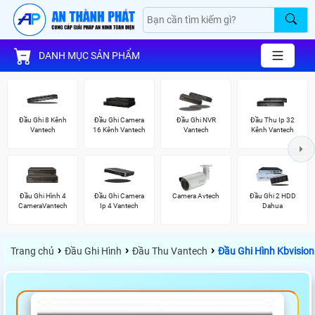
DANH MỤC SẢN PHẨM
Đầu Ghi 8 Kênh
Đầu Ghi Camera
Đầu Ghi NVR
Đầu Thu Ip 32
Vantech
16 Kênh Vantech
Vantech
Kênh Vantech
Đầu Ghi Hình 4
Đầu Ghi Camera
Camera Avtech
Đầu Ghi 2 HDD
CameraVantech
Ip 4 Vantech
Dahua
›
›
›
Trang chủ
Đầu Ghi Hình
Đầu Thu Vantech
Đầu Ghi Hình Kbvisio