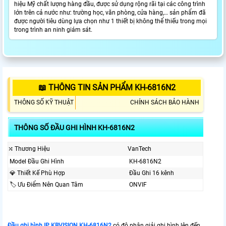
hiệu Mỹ chất lượng hàng đầu, được sử dụng rộng rãi tại các công trình
lớn trên cả nước như: trường học, văn phòng, cửa hàng,… sản phẩm đã
được người tiêu dùng lựa chọn như 1 thiết bị không thể thiếu trong mọi
trong trình an ninh giám sát.
📖 THÔNG TIN SẢN PHẨM KH-6816N2
THÔNG SỐ KỸ THUẬT
CHÍNH SÁCH BẢO HÀNH
THÔNG SỐ ĐẦU GHI HÌNH KH-6816N2
⤭ Thương Hiệu
VanTech
Model Đầu Ghi Hình
KH-6816N2
💎 Thiết Kế Phù Hợp
Đầu Ghi 16 kênh
🏷 Ưu Điểm Nên Quan Tâm
ONVIF
Đầu ghi hình IP KBVISION KH-6816N2
có độ phân giải ghi hình lên đến