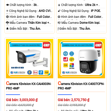
👁 Chất lượng hình :
3k .
☀️ Chất lượng hình :
Ultra 2k + .
✳️ Công Nghệ Sử Dụng :
AHD CVI
🌠 Công Nghệ Sử Dụng :
IP POE.
TVI BCS.
🔴 Hình ảnh ban đêm :
Full Color
✪ Hình ảnh ban đêm :
Full Color
80m Có Màu Ban Ðêm.
30m Có Màu Ban Ðêm.
🐉️ Mẫu Camera
Thân Kim loại +
🎼️ Mẫu Camera
Dome Kim loại.
Nhựa.
️🔔 Điểm Nỗi Bật :
Thu Âm.
️ƒ Điểm Nỗi Bật :
Thu Âm.
C
C
Amera Kbvision KX-CAi4003N-
Amera Kbvision KX-C4007CPN-
PRO 4MP
PRO 4MP
Giá bán: 3,003,000 ₫
Giá bán: 2,570,750 ₫
Giá Gốc: 4,620,000 ₫
Giá Gốc: 3,955,000 ₫