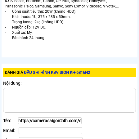
AXIS, Bosch, Brickcom, Canon, CP Plus, Dynacolor, Honeywell,
Panasonic, Pelco, Samsung, Sanyo, Sony Exmor, Videosec, Vivotek,...
- Công suất tiêu thụ: 20W (không HDD).
- Kích thước: 1U, 375 x 285 x 50mm.
- Trọng lượng: 2kg (không HDD).
- Nguồn cấp: 12V DC.
- Xuất xứ: Mỹ.
- Bảo hành 24 tháng.
ĐÁNH GIÁ
ĐẦU GHI HÌNH KBVISION KH-6816N2
Nội dung:
Tên:
Email: