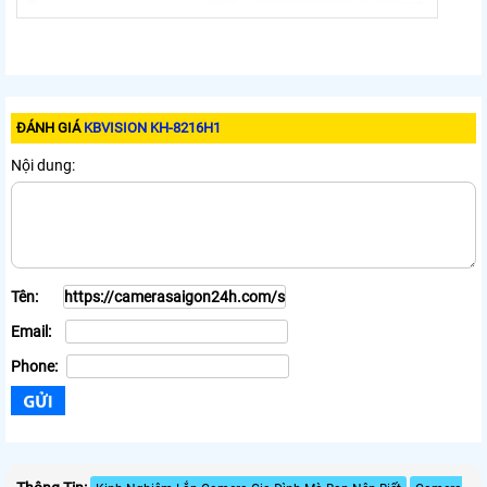
ĐÁNH GIÁ
KBVISION KH-8216H1
Nội dung:
Tên:
Email:
Phone: