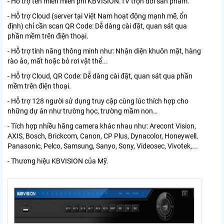
- Hỗ trợ tên miền miễn phí KBVISION.TV trọn đời sản phẩm.
- Hỗ trợ Cloud (server tại Việt Nam hoạt động mạnh mẽ, ổn
định) chỉ cần scan QR Code: Dễ dàng cài đặt, quan sát qua
phần mềm trên điện thoại.
- Hỗ trợ tính năng thông minh như: Nhận diện khuôn mặt, hàng
rào ảo, mất hoặc bỏ rơi vật thể...
- Hỗ trợ Cloud, QR Code: Dễ dàng cài đặt, quan sát qua phần
mềm trên điện thoại.
- Hỗ trợ 128 người sử dụng truy cập cùng lúc thích hợp cho
những dự án như trường học, trường mầm non…
- Tích hợp nhiều hãng camera khác nhau như: Arecont Vision,
AXIS, Bosch, Brickcom, Canon, CP Plus, Dynacolor, Honeywell,
Panasonic, Pelco, Samsung, Sanyo, Sony, Videosec, Vivotek,...
- Thương hiệu KBVISION của Mỹ.