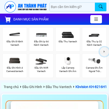
DANH MỤC SẢN PHẨM
Đầu Ghi 8 Kênh
Đầu Ghi Ip 64
Đầu Thu Vantech
Đầu Thu Ip 32
Vantech
Kênh Vantech
Kênh Vantech
Đầu Ghi Hình 4
Đầu Ghi NVR
Lắp Camera
Camera Ghi Âm
CameraVantech
Vantech
Vantech Ghi Âm
Ngoài Trời
Vantech
›
›
›
Trang chủ
Đầu Ghi Hình
Đầu Thu Vantech
Kbvision KH-8216H1