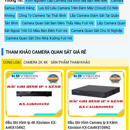
Thông Tin:
Kinh Nghiệm Lắp Camera Gia Đình Mà Bạn Nên Biết
Camera
Dahua Chính Hãng
Lưu Dữ Liêu Camera Trên Đám Mây (Cloud) Có Nên
Không
Công Ty Camera Tại Thái Bình
Lắp Camera Giám Sát Tại Quận
Tân Bình
Camera Quan Sát Ban Đêm Thấy Màu Full Hd
Lắp Camera Quan
Sát Ngoài Trời Có Màu Ban Đêm Full Hd
Camera Quan Sát Cho Xí Nghiệp
Camera Quan Sát Cho Nhà Xưởng Full Hd
THAM KHẢO CAMERA QUAN SÁT GIÁ RẺ
CÙNG LOẠI
CAMERA 2K 4K
SẢN PHẨM THAM KHẢO
Đầu Ghi Hình Ip 4K Kbvision KX-
Đầu Ghi Hình Camera Ip 8 Kênh
A4K8104N2
Kbvision KX-CAi4K8108N2