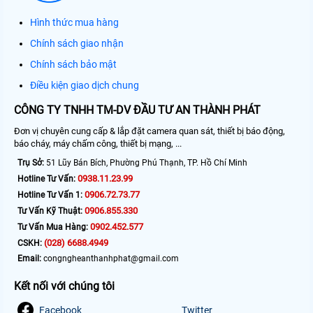
Hình thức mua hàng
Chính sách giao nhận
Chính sách bảo mật
Điều kiện giao dịch chung
CÔNG TY TNHH TM-DV ĐẦU TƯ AN THÀNH PHÁT
Đơn vị chuyên cung cấp & lắp đặt camera quan sát, thiết bị báo động,
báo cháy, máy chấm công, thiết bị mạng, ...
Trụ Sở:
51 Lũy Bán Bích, Phường Phú Thạnh, TP. Hồ Chí Minh
0938.11.23.99
Hotline Tư Vấn:
0906.72.73.77
Hotline Tư Vấn 1:
0906.855.330
Tư Vấn Kỹ Thuật:
0902.452.577
Tư Vấn Mua Hàng:
(028) 6688.4949
CSKH:
Email:
congngheanthanhphat@gmail.com
Kết nối với chúng tôi
Facebook
Twitter