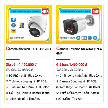
C
C
Amera Kbvision KX-AD4112N-A
Amera Kbvision KX-AD4111N-A
4MP
Giá bán: 1,469,000 ₫
Giá bán: 1,469,000 ₫
Giá Gốc: 2,260,000 ₫
Giá Gốc: 2,260,000 ₫
✨ Độ Phân giải :
Ultra 2k + .
️👀 Chất lượng hình Ảnh :
Ultra 2k +
.
⚒ Tích hợp công nghệ :
IP POE.
⚜️ Camera Công nghệ :
IP POE.
🔅 Hình ảnh ban đêm :
Full Color
❂ Xem Được Ban Đêm :
Full Color
30m Có Màu Ban Ðêm.
30m Có Màu Ban Ðêm.
♊ Cấu Tạo Camera
Dome Plastic.
💎 Thiết Kế Camera
Thân Plastic.
️💠 Điểm Nỗi Bật :
Thu Âm.
️ƒ Đặt Điểm :
Thu Âm.