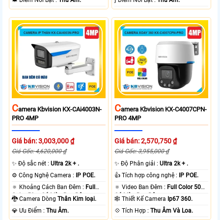
️🔔 Điểm Nỗi Bật :
Thu Âm.
️ƒ Điểm Nỗi Bật :
Thu Âm.
C
C
Amera Kbvision KX-CAi4003N-
Amera Kbvision KX-C4007CPN-
PRO 4MP
PRO 4MP
Giá bán: 3,003,000 ₫
Giá bán: 2,570,750 ₫
Giá Gốc: 4,620,000 ₫
Giá Gốc: 3,955,000 ₫
✨ Độ sắc nét :
Ultra 2k + .
✨ Độ Phân giải :
Ultra 2k + .
⚙ Công Nghệ Camera :
IP POE.
👍 Tích hợp công nghệ :
IP POE.
🔅 Khoảng Cách Ban Đêm :
Full
🔅 Video Ban Đêm :
Full Color 50m
Color 50m Có Màu Ban Ðêm.
Có Màu Ban Ðêm.
🐉️ Camera Dòng
Thân Kim loại.
🕸️ Thiết Kế Camera
Ip67 360.
️💎 Ưu Điểm :
Thu Âm.
️💠 Tích Hợp :
Thu Âm Và Loa.