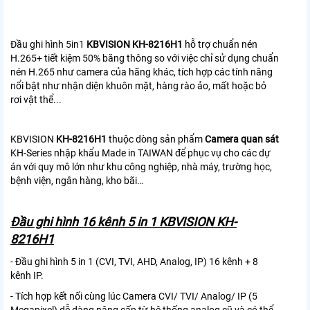
Đầu ghi hình 5in1
KBVISION KH-8216H1
hỗ trợ chuẩn nén
H.265+ tiết kiệm 50% băng thông so với việc chỉ sử dụng chuẩn
nén H.265 như camera của hãng khác, tích hợp các tính năng
nổi bật như nhận diện khuôn mặt, hàng rào ảo, mất hoặc bỏ
rơi vật thể...
KBVISION
KH-8216H1
thuộc dòng sản phẩm
Camera quan sát
KH-Series nhập khẩu Made in TAIWAN để phục vụ cho các dự
án với quy mô lớn như khu công nghiệp, nhà máy, trường học,
bệnh viện, ngân hàng, kho bãi…
Đầu ghi hình 16 kênh 5 in 1 KBVISION KH-
8216H1
- Đầu ghi hình 5 in 1 (CVI, TVI, AHD, Analog, IP) 16 kênh + 8
kênh IP.
- Tích hợp kết nối cùng lúc Camera CVI/ TVI/ Analog/ IP (5