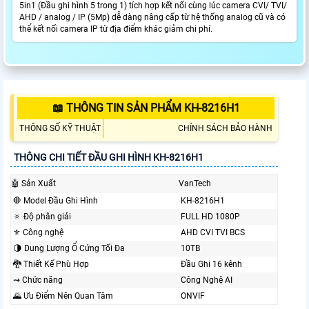
5in1 (Đầu ghi hình 5 trong 1) tích hợp kết nối cùng lúc camera CVI/ TVI/
AHD / analog / IP (5Mp) dễ dàng nâng cấp từ hệ thống analog cũ và có
thể kết nối camera IP từ địa điểm khác giảm chi phí.
📖 THÔNG TIN SẢN PHẨM KH-8216H1
THÔNG SỐ KỸ THUẬT
CHÍNH SÁCH BẢO HÀNH
THÔNG CHI TIẾT ĐẦU GHI HÌNH KH-8216H1
🤖️ Sản Xuất
VanTech
🛑 Model Đầu Ghi Hình
KH-8216H1
🔅 Độ phân giải
FULL HD 1080P
⚜️ Công nghệ
AHD CVI TVI BCS
🌗 Dung Lượng Ổ Cứng Tối Đa
10TB
🐉️ Thiết Kế Phù Hợp
Đầu Ghi 16 kênh
⇝ Chức năng
Công Nghệ AI
🌄 Ưu Điểm Nên Quan Tâm
ONVIF