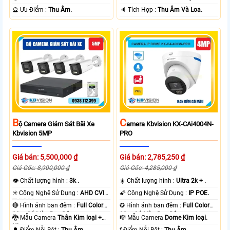
️🔮 Ưu Điểm :
Thu Âm.
️🔈 Tích Hợp :
Thu Âm Và Loa.
B
C
Ộ Camera Giám Sát Bãi Xe
Amera Kbvision KX-CAi4004N-
Kbvision 5MP
PRO
Giá bán: 5,500,000 ₫
Giá bán: 2,785,250 ₫
Giá Gốc: 8,900,000 ₫
Giá Gốc: 4,285,000 ₫
👁 Chất lượng hình :
3k .
☀️ Chất lượng hình :
Ultra 2k + .
✳️ Công Nghệ Sử Dụng :
AHD CVI
🌠 Công Nghệ Sử Dụng :
IP POE.
TVI BCS.
🔴 Hình ảnh ban đêm :
Full Color
✪ Hình ảnh ban đêm :
Full Color
80m Có Màu Ban Ðêm.
30m Có Màu Ban Ðêm.
🐉️ Mẫu Camera
Thân Kim loại +
🎼️ Mẫu Camera
Dome Kim loại.
Nhựa.