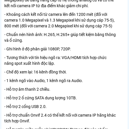
Megapixel) dễ dàng nâng cấp từ hệ thống analog cũ và có thể
kết nối camera IP từ địa điểm khác giảm chi phí.
- Khoảng cách kết nối từ camera lên đến 1200 mét (đối với
camera 1.0 Megapixel và 1.3 Megapixel khi sử dụng cáp 75-5),
800 mét (đối với camera 2.0 Megapixel khi sử dụng cáp 75-5)
- Chuẩn nén hình ảnh: H.265, H.265+ giúp tiết kiệm băng thông
và ổ cứng.
- Ghi hình ở độ phân giải 1080P, 720P.
- Tương thích với tín hiệu ngõ ra: VGA/HDMI tích hợp chức
năng spot xuất hình độc lập.
- Chế độ xem lại: 16 kênh đồng thời.
- 1 kênh ngõ vào Audio, 1 kênh ngõ ra Audio.
- Hỗ trợ âm thanh 2 chiều.
- Hỗ trợ 2 ổ cứng SATA dung lượng 10TB.
- Hỗ trợ 2 cổng USB 2.0.
- Hỗ trợ chuẩn Onvif 2.4 có thể kết nối với camera IP hãng khác
tích hợp Onvif.