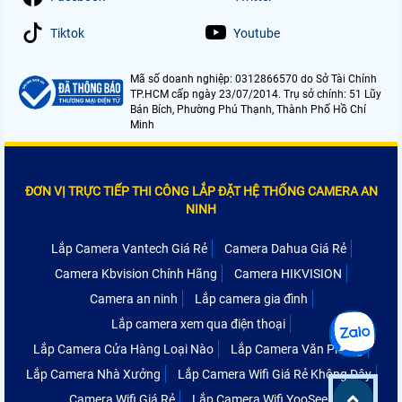
Tiktok
Youtube
Mã số doanh nghiệp: 0312866570 do Sở Tài Chính
TP.HCM cấp ngày 23/07/2014. Trụ sở chính: 51 Lũy
Bán Bích, Phường Phú Thạnh, Thành Phố Hồ Chí
Minh
ĐƠN VỊ TRỰC TIẾP THI CÔNG LẮP ĐẶT HỆ THỐNG CAMERA AN
NINH
Lắp Camera Vantech Giá Rẻ
Camera Dahua Giá Rẻ
Camera Kbvision Chính Hãng
Camera HIKVISION
Camera an ninh
Lắp camera gia đình
Lắp camera xem qua điện thoại
Lắp Camera Cửa Hàng Loại Nào
Lắp Camera Văn Phòng
Lắp Camera Nhà Xưởng
Lắp Camera Wifi Giá Rẻ Không Dây
Camera Wifi Giá Rẻ
Lắp Camera Wifi YooSee