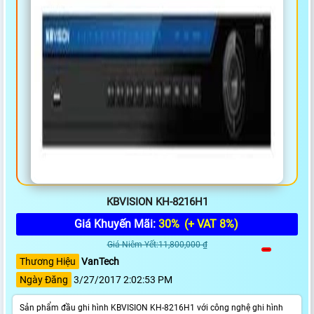
KBVISION KH-8216H1
Giá Khuyến Mãi:
30%
(+ VAT 8%)
Giá Niêm Yết:11,800,000 ₫
Thương Hiệu
VanTech
Ngày Đăng
3/27/2017 2:02:53 PM
Sản phẩm đầu ghi hình KBVISION KH-8216H1 với công nghệ ghi hình