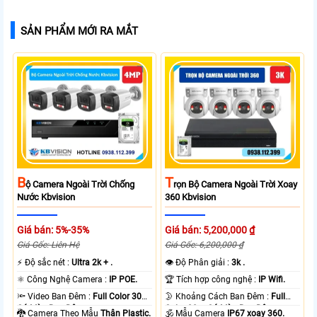
SẢN PHẨM MỚI RA MẮT
B
T
Ộ Camera Ngoài Trời Chống
Rọn Bộ Camera Ngoài Trời Xoay
Nước Kbvision
360 Kbvision
Giá bán: 5%-35%
Giá bán: 5,200,000 ₫
Giá Gốc: Liên Hệ
Giá Gốc: 6,200,000 ₫
️⚡ Độ sắc nét :
Ultra 2k + .
👁 Độ Phân giải :
3k .
⚛️ Công Nghệ Camera :
IP POE.
🏆 Tích hợp công nghệ :
IP Wifi.
🔦 Video Ban Đêm :
Full Color 30m
🌛 Khoảng Cách Ban Đêm :
Full
Có Màu Ban Ðêm.
Color 30m Có Màu Ban Ðêm.
🐉️ Camera Theo Mẫu
Thân Plastic.
🕉️ Mẫu Camera
IP67 xoay 360.