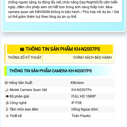
chống ngược sáng, tự động lấy nét, chức năng Day/Night(ICR) cảm biến
ngày /đêm cho phép xem chi tiết hơn trong ánh sáng thấp hơn. Mua
camera quan sát KBVISION không lo bảo hành / Phù hợp với dự án / Giá
có thể giảm thêm tuỳ theo từng dự án cụ thể.
📖 THÔNG TIN SẢN PHẨM KH-N2007PS
THÔNG SỐ KỸ THUẬT
CHÍNH SÁCH BẢO HÀNH
THÔNG TIN SẢN PHẨM CAMERA KH-N2007PS
🔳 Hãng Sản Xuất
KBvision
🤹 Model Camera Quan Sát
KH-N2007Ps
👁 Độ phân giải
FULL HD 1080P
🕉️ Công nghệ
IP POE
🌛 Tầm nhìn ban đêm
Hồng Ngoại 60m
🎨 Thiết kế
Thân Plastic