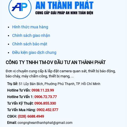
Hình thức mua hàng
Chính sách giao nhận
Chính sách bảo mật
Điều kiện giao dịch chung
CÔNG TY TNHH TM-DV ĐẦU TƯ AN THÀNH PHÁT
Đơn vị chuyên cung cấp & lắp đặt camera quan sát, thiết bị báo động,
báo cháy, máy chấm công, thiết bị mạng, ...
Trụ Sở:
51 Lũy Bán Bích, Phường Phú Thạnh, TP. Hồ Chí Minh
0938.11.23.99
Hotline Tư Vấn:
0906.72.73.77
Hotline Tư Vấn 1:
0906.855.330
Tư Vấn Kỹ Thuật:
0902.452.577
Tư Vấn Mua Hàng:
(028) 6688.4949
CSKH:
Email:
congngheanthanhphat@gmail.com