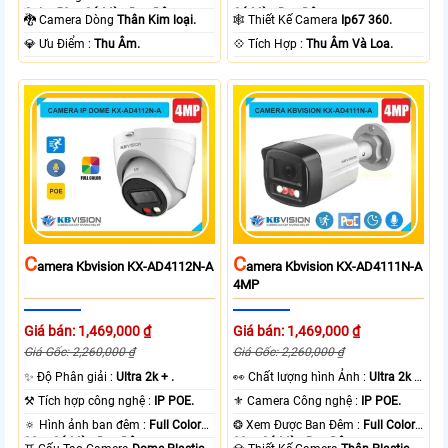
Color 50m Có Màu Ban Ðêm.
Có Màu Ban Ðêm.
🐉️ Camera Dòng
Thân Kim loại.
🕸️ Thiết Kế Camera
Ip67 360.
️💎 Ưu Điểm :
Thu Âm.
️💠 Tích Hợp :
Thu Âm Và Loa.
C
C
Amera Kbvision KX-AD4112N-A
Amera Kbvision KX-AD4111N-A
4MP
Giá bán: 1,469,000 ₫
Giá bán: 1,469,000 ₫
Giá Gốc: 2,260,000 ₫
Giá Gốc: 2,260,000 ₫
✨ Độ Phân giải :
Ultra 2k + .
️👀 Chất lượng hình Ảnh :
Ultra 2k +
.
⚒ Tích hợp công nghệ :
IP POE.
⚜️ Camera Công nghệ :
IP POE.
🔅 Hình ảnh ban đêm :
Full Color
❂ Xem Được Ban Đêm :
Full Color
30m Có Màu Ban Ðêm.
30m Có Màu Ban Ðêm.