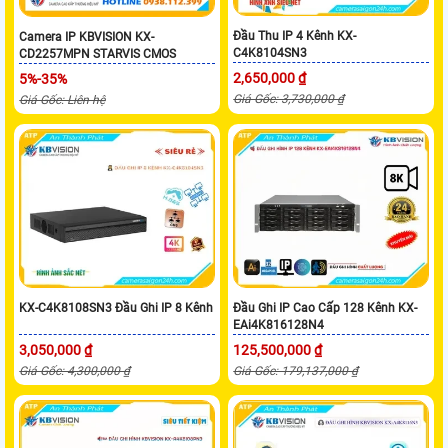
Đầu Thu IP 4 Kênh KX-
Camera IP KBVISION KX-
C4K8104SN3
CD2257MPN STARVIS CMOS
2,650,000 ₫
5%-35%
Giá Gốc: 3,730,000 ₫
Giá Gốc: Liên hệ
KX-C4K8108SN3 Đầu Ghi IP 8 Kênh
Đầu Ghi IP Cao Cấp 128 Kênh KX-
EAi4K816128N4
3,050,000 ₫
125,500,000 ₫
Giá Gốc: 4,300,000 ₫
Giá Gốc: 179,137,000 ₫