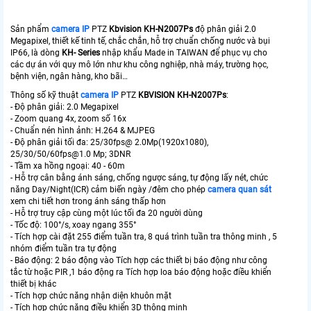
Sản phẩm
camera IP
PTZ
Kbvision KH-N2007Ps
độ phân giải 2.0
Megapixel, thiết kế tinh tế, chắc chắn, hỗ trợ chuẩn chống nước và bụi
IP66, là dòng
KH- Series
nhập khẩu Made in TAIWAN để phục vụ cho
các dự án với quy mô lớn như khu công nghiệp, nhà máy, trường học,
bệnh viện, ngân hàng, kho bãi…
Thông số kỹ thuật
camera IP
PTZ
KBVISION KH-N2007Ps
:
- Độ phân giải: 2.0 Megapixel
- Zoom quang 4x, zoom số 16x
- Chuẩn nén hình ảnh: H.264 & MJPEG
- Độ phân giải tối đa: 25/30fps@ 2.0Mp(1920x1080),
25/30/50/60fps@1.0 Mp; 3DNR
- Tầm xa hồng ngoại: 40 - 60m
- Hỗ trợ cân bằng ánh sáng, chống ngược sáng, tự động lấy nét, chức
năng Day/Night(ICR) cảm biến ngày /đêm cho phép
camera quan sát
xem chi tiết hơn trong ánh sáng thấp hơn
- Hỗ trợ truy cập cùng một lúc tối đa 20 người dùng
- Tốc độ: 100°/s, xoay ngang 355°
- Tích hợp cài đặt 255 điểm tuần tra, 8 quá trình tuần tra thông minh , 5
nhóm điểm tuần tra tự động
- Báo động: 2 báo động vào Tích hợp các thiết bị báo động như công
tắc từ hoặc PIR ,1 báo động ra Tích hợp loa báo động hoặc điều khiển
thiết bị khác
- Tích hợp chức năng nhận diện khuôn mặt
- Tích hợp chức năng điều khiển 3D thông minh