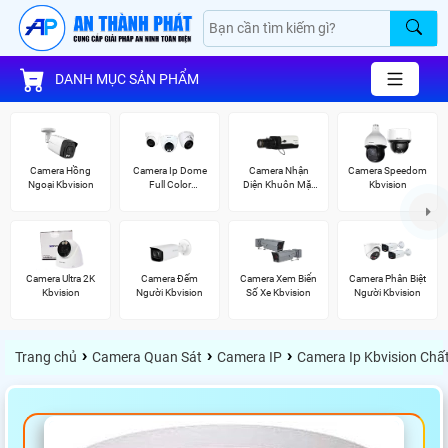
DANH MỤC SẢN PHẨM
Camera Hồng
Camera Ip Dome
Camera Nhận
Camera Speedom
Ngoại Kbvision
Full Color
Diện Khuôn Mặt
Kbvision
Kbvision
Kbvision
Camera Ultra 2K
Camera Đếm
Camera Xem Biển
Camera Phân Biệt
Kbvision
Người Kbvision
Số Xe Kbvision
Người Kbvision
›
›
›
Trang chủ
Camera Quan Sát
Camera IP
Camera Ip Kbvision Chấ