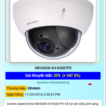
KBVISION KH-N2007PS
Giá Khuyến Mãi:
30%
(+ VAT 8%)
Giá Niêm Yết:6,800,000 ₫
Thương Hiệu
KBvision
Ngày Đăng
11/29/2016 2:50:23 PM
Camera Speed Dome KBVISION KH-N2007Ps hỗ trợ cân bằng ánh sáng,