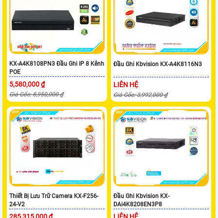
KX-A4K8108PN3 Đầu Ghi IP 8 Kênh
Đầu Ghi Kbvision KX-A4K8116N3
POE
5,580,000 ₫
LIÊN HỆ
Giá Gốc: 8,950,000 ₫
Giá Gốc: 3,992,000 ₫
Thiết Bị Lưu Trữ Camera KX-F256-
Đầu Ghi Kbvision KX-
24-V2
DAi4K8208EN3P8
285,315,000 ₫
LIÊN HỆ