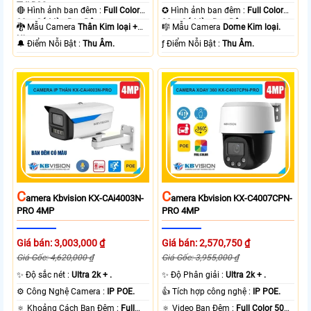
TVI BCS.
🔴 Hình ảnh ban đêm :
Full Color
✪ Hình ảnh ban đêm :
Full Color
80m Có Màu Ban Ðêm.
30m Có Màu Ban Ðêm.
🐉️ Mẫu Camera
Thân Kim loại +
🎼️ Mẫu Camera
Dome Kim loại.
Nhựa.
️🔔 Điểm Nỗi Bật :
Thu Âm.
️ƒ Điểm Nỗi Bật :
Thu Âm.
C
C
Amera Kbvision KX-CAi4003N-
Amera Kbvision KX-C4007CPN-
PRO 4MP
PRO 4MP
Giá bán: 3,003,000 ₫
Giá bán: 2,570,750 ₫
Giá Gốc: 4,620,000 ₫
Giá Gốc: 3,955,000 ₫
✨ Độ sắc nét :
Ultra 2k + .
✨ Độ Phân giải :
Ultra 2k + .
⚙ Công Nghệ Camera :
IP POE.
👍 Tích hợp công nghệ :
IP POE.
🔅 Khoảng Cách Ban Đêm :
Full
🔅 Video Ban Đêm :
Full Color 50m