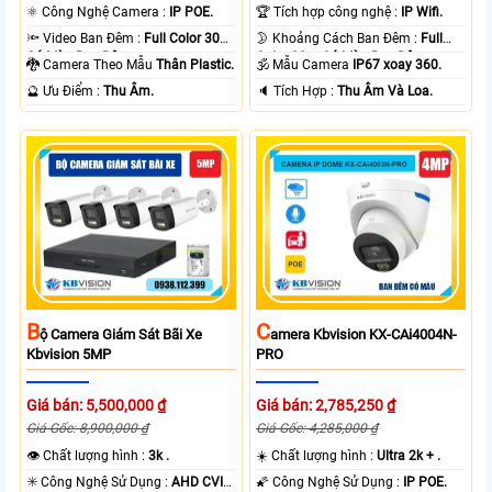
⚛️ Công Nghệ Camera :
IP POE.
🏆 Tích hợp công nghệ :
IP Wifi.
🔦 Video Ban Đêm :
Full Color 30m
🌛 Khoảng Cách Ban Đêm :
Full
Có Màu Ban Ðêm.
Color 30m Có Màu Ban Ðêm.
🐉️ Camera Theo Mẫu
Thân Plastic.
🕉️ Mẫu Camera
IP67 xoay 360.
️🔮 Ưu Điểm :
Thu Âm.
️🔈 Tích Hợp :
Thu Âm Và Loa.
B
C
Ộ Camera Giám Sát Bãi Xe
Amera Kbvision KX-CAi4004N-
Kbvision 5MP
PRO
Giá bán: 5,500,000 ₫
Giá bán: 2,785,250 ₫
Giá Gốc: 8,900,000 ₫
Giá Gốc: 4,285,000 ₫
👁 Chất lượng hình :
3k .
☀️ Chất lượng hình :
Ultra 2k + .
✳️ Công Nghệ Sử Dụng :
AHD CVI
🌠 Công Nghệ Sử Dụng :
IP POE.