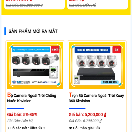
Giá Gốc: 290,820,000 ₫
Giá Gốc: LIÊN HỆ
SẢN PHẨM MỚI RA MẮT
B
T
Ộ Camera Ngoài Trời Chống
Rọn Bộ Camera Ngoài Trời Xoay
Nước Kbvision
360 Kbvision
Giá bán: 5%-35%
Giá bán: 5,200,000 ₫
Giá Gốc: Liên Hệ
Giá Gốc: 6,200,000 ₫
️⚡ Độ sắc nét :
Ultra 2k + .
👁 Độ Phân giải :
3k .