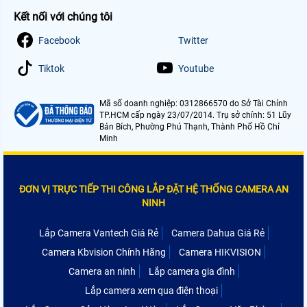
Kết nối với chúng tôi
Facebook
Twitter
Tiktok
Youtube
Mã số doanh nghiệp: 0312866570 do Sở Tài Chính
TP.HCM cấp ngày 23/07/2014. Trụ sở chính: 51 Lũy
Bán Bích, Phường Phú Thạnh, Thành Phố Hồ Chí
Minh
ĐƠN VỊ TRỰC TIẾP THI CÔNG LẮP ĐẶT HỆ THỐNG CAMERA AN
NINH
Lắp Camera Vantech Giá Rẻ
Camera Dahua Giá Rẻ
Camera Kbvision Chính Hãng
Camera HIKVISION
Camera an ninh
Lắp camera gia đình
Lắp camera xem qua điện thoại