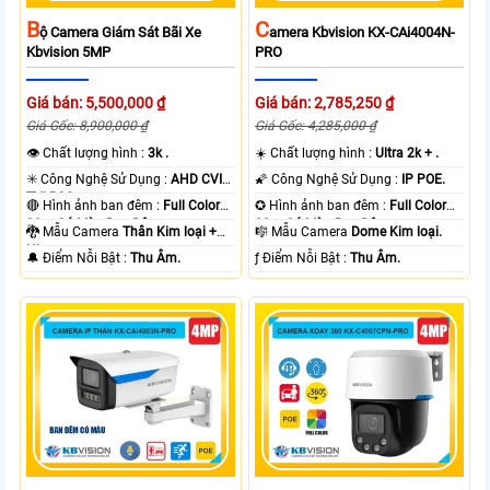
B
C
Ộ Camera Giám Sát Bãi Xe
Amera Kbvision KX-CAi4004N-
Kbvision 5MP
PRO
Giá bán: 5,500,000 ₫
Giá bán: 2,785,250 ₫
Giá Gốc: 8,900,000 ₫
Giá Gốc: 4,285,000 ₫
👁 Chất lượng hình :
3k .
☀️ Chất lượng hình :
Ultra 2k + .
✳️ Công Nghệ Sử Dụng :
AHD CVI
🌠 Công Nghệ Sử Dụng :
IP POE.
TVI BCS.
🔴 Hình ảnh ban đêm :
Full Color
✪ Hình ảnh ban đêm :
Full Color
80m Có Màu Ban Ðêm.
30m Có Màu Ban Ðêm.
🐉️ Mẫu Camera
Thân Kim loại +
🎼️ Mẫu Camera
Dome Kim loại.
Nhựa.
️🔔 Điểm Nỗi Bật :
Thu Âm.
️ƒ Điểm Nỗi Bật :
Thu Âm.