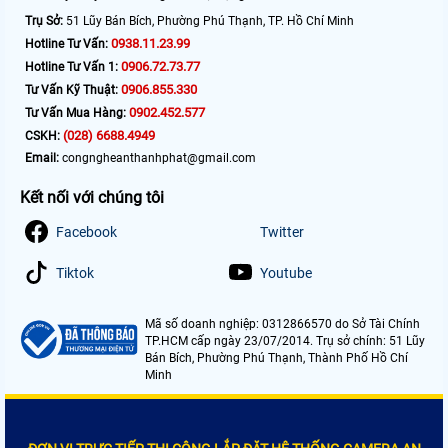
Trụ Sở:
51 Lũy Bán Bích, Phường Phú Thạnh, TP. Hồ Chí Minh
0938.11.23.99
Hotline Tư Vấn:
0906.72.73.77
Hotline Tư Vấn 1:
0906.855.330
Tư Vấn Kỹ Thuật:
0902.452.577
Tư Vấn Mua Hàng:
(028) 6688.4949
CSKH:
Email:
congngheanthanhphat@gmail.com
Kết nối với chúng tôi
Facebook
Twitter
Tiktok
Youtube
Mã số doanh nghiệp: 0312866570 do Sở Tài Chính
TP.HCM cấp ngày 23/07/2014. Trụ sở chính: 51 Lũy
Bán Bích, Phường Phú Thạnh, Thành Phố Hồ Chí
Minh