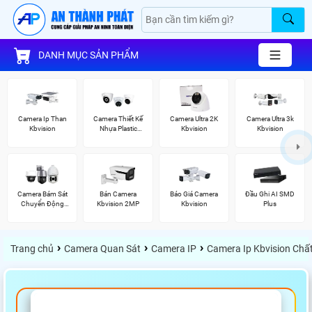
DANH MỤC SẢN PHẨM
Camera Ip Than
Camera Thiết Kế
Camera Ultra 2K
Camera Ultra 3k
Kbvision
Nhựa Plastic
Kbvision
Kbvision
Kbvision
Camera Bám Sát
Bán Camera
Báo Giá Camera
Đầu Ghi AI SMD
Chuyển Động
Kbvision 2MP
Kbvision
Plus
Kbvision
›
›
›
Trang chủ
Camera Quan Sát
Camera IP
Camera Ip Kbvision Chấ