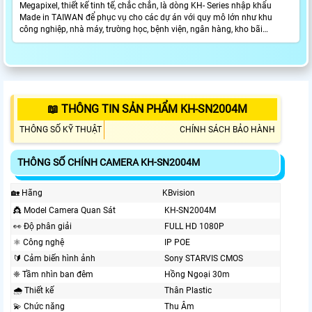
Megapixel, thiết kế tinh tế, chắc chắn, là dòng KH- Series nhập khẩu
Made in TAIWAN để phục vụ cho các dự án với quy mô lớn như khu
công nghiệp, nhà máy, trường học, bệnh viện, ngân hàng, kho bãi…
📖 THÔNG TIN SẢN PHẨM KH-SN2004M
THÔNG SỐ KỸ THUẬT
CHÍNH SÁCH BẢO HÀNH
THÔNG SỐ CHÍNH CAMERA KH-SN2004M
🏡 Hãng
KBvision
👸 Model Camera Quan Sát
KH-SN2004M
️👀 Độ phân giải
FULL HD 1080P
⚛️ Công nghệ
IP POE
🔰 Cảm biến hình ảnh
Sony STARVIS CMOS
❈ Tầm nhìn ban đêm
Hồng Ngoại 30m
🌧️ Thiết kế
Thân Plastic
💫 Chức năng
Thu Âm