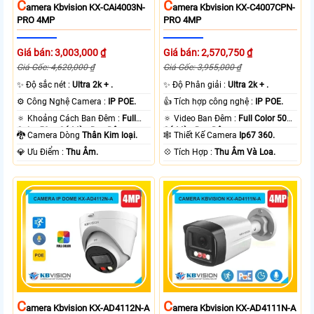
C
C
Amera Kbvision KX-CAi4003N-
Amera Kbvision KX-C4007CPN-
PRO 4MP
PRO 4MP
Giá bán: 3,003,000 ₫
Giá bán: 2,570,750 ₫
Giá Gốc: 4,620,000 ₫
Giá Gốc: 3,955,000 ₫
✨ Độ sắc nét :
Ultra 2k + .
✨ Độ Phân giải :
Ultra 2k + .
⚙ Công Nghệ Camera :
IP POE.
👍 Tích hợp công nghệ :
IP POE.
🔅 Khoảng Cách Ban Đêm :
Full
🔅 Video Ban Đêm :
Full Color 50m
Color 50m Có Màu Ban Ðêm.
Có Màu Ban Ðêm.
🐉️ Camera Dòng
Thân Kim loại.
🕸️ Thiết Kế Camera
Ip67 360.
️💎 Ưu Điểm :
Thu Âm.
️💠 Tích Hợp :
Thu Âm Và Loa.
C
C
Amera Kbvision KX-AD4112N-A
Amera Kbvision KX-AD4111N-A