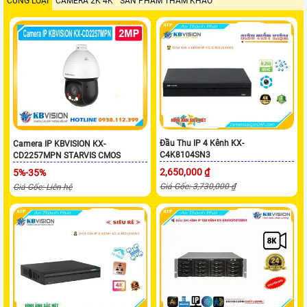
CÙNG LOẠI
CAMERA 2K 4K
SẢN PHẨM THAM KHẢO
Đầu Thu IP 4 Kênh KX-
Camera IP KBVISION KX-
C4K8104SN3
CD2257MPN STARVIS CMOS
2,650,000 ₫
5%-35%
Giá Gốc: 3,730,000 ₫
Giá Gốc: Liên hệ