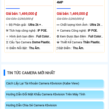
4MP
Giá bán: 1,469,000 ₫
Giá bán: 1,469,000 ₫
Giá Gốc: 2,260,000 ₫
Giá Gốc: 2,260,000 ₫
✨ Độ Phân giải :
Ultra 2k + .
️👀 Chất lượng hình Ảnh :
Ultra 2k +
.
⚒ Tích hợp công nghệ :
IP POE.
⚜️ Camera Công nghệ :
IP POE.
🔅 Hình ảnh ban đêm :
Full Color
❂ Xem Được Ban Đêm :
Full Color
30m Có Màu Ban Ðêm.
30m Có Màu Ban Ðêm.
♊ Cấu Tạo Camera
Dome Plastic.
💎 Thiết Kế Camera
Thân Plastic.
️💠 Điểm Nỗi Bật :
Thu Âm.
️ƒ Đặt Điểm :
Thu Âm.
TIN TỨC CAMERA MỚI NHẤT
Cách Lấy Lại Tài Khoản Camera Kbvision (Kabe View)
Hướng Dẫn Đổi Mật Khẩu Camera Kbvision Trên Máy Tính
Hướng Dẫn Chia Sẻ Camera Kbvision