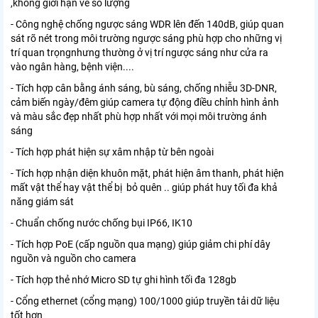
,không giới hạn về số lượng
- Công nghệ chống ngược sáng WDR lên đến 140dB, giúp quan
sát rõ nét trong môi trường ngược sáng phù hợp cho những vị
trí quan trọngnhưng thường ở vị trí ngược sáng như cửa ra
vào ngân hàng, bệnh viện....
- Tích hợp cân bằng ánh sáng, bù sáng, chống nhiễu 3D-DNR,
cảm biến ngày/đêm giúp camera tự động điều chỉnh hình ảnh
và màu sắc đẹp nhất phù hợp nhất với mọi môi trường ánh
sáng
- Tích hợp phát hiện sự xâm nhập từ bên ngoài
- Tích hợp nhận diện khuôn mặt, phát hiện âm thanh, phát hiện
mất vật thể hay vật thể bị bỏ quên .. giúp phát huy tối đa khả
năng giám sát
- Chuẩn chống nước chống bụi IP66, IK10
- Tích hợp PoE (cấp nguồn qua mạng) giúp giảm chi phí dây
nguồn và nguồn cho camera
- Tích hợp thẻ nhớ Micro SD tự ghi hình tối đa 128gb
- Cổng ethernet (cổng mạng) 100/1000 giúp truyền tải dữ liệu
tốt hơn