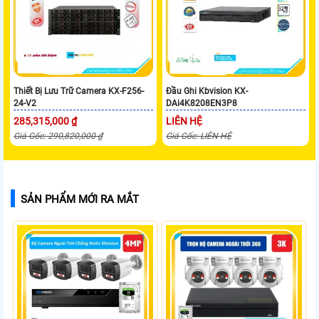
Thiết Bị Lưu Trữ Camera KX-F256-
Đầu Ghi Kbvision KX-
24-V2
DAi4K8208EN3P8
285,315,000 ₫
LIÊN HỆ
Giá Gốc: 290,820,000 ₫
Giá Gốc: LIÊN HỆ
SẢN PHẨM MỚI RA MẮT