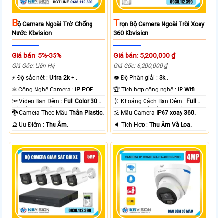
B
T
Ộ Camera Ngoài Trời Chống
Rọn Bộ Camera Ngoài Trời Xoay
Nước Kbvision
360 Kbvision
Giá bán: 5%-35%
Giá bán: 5,200,000 ₫
Giá Gốc: Liên Hệ
Giá Gốc: 6,200,000 ₫
️⚡ Độ sắc nét :
Ultra 2k + .
👁 Độ Phân giải :
3k .
⚛️ Công Nghệ Camera :
IP POE.
🏆 Tích hợp công nghệ :
IP Wifi.
🔦 Video Ban Đêm :
Full Color 30m
🌛 Khoảng Cách Ban Đêm :
Full
Có Màu Ban Ðêm.
Color 30m Có Màu Ban Ðêm.
🐉️ Camera Theo Mẫu
Thân Plastic.
🕉️ Mẫu Camera
IP67 xoay 360.
️🔮 Ưu Điểm :
Thu Âm.
️🔈 Tích Hợp :
Thu Âm Và Loa.